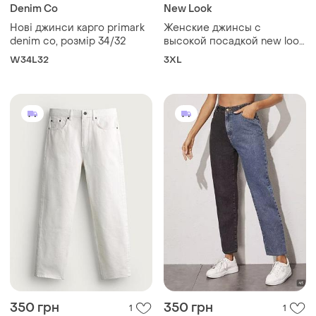
Denim Co
New Look
Нові джинси карго primark
Женские джинсы с
denim co, розмір 34/32
высокой посадкой new look
uk18 eur 46
W34L32
3XL
350 грн
350 грн
1
1