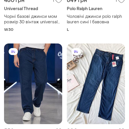
460 грн
649 грн
1
1
Universal Thread
Polo Ralph Lauren
Чорні базові джинси мом
Чоловічі джинси polo ralph
розмір 30 вінтаж universal
lauren сині l бавовна
thread
W30
L