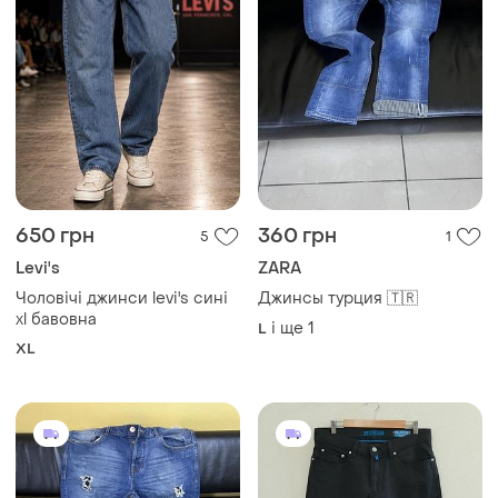
650 грн
360 грн
5
1
Levi's
ZARA
Чоловічі джинси levi's сині
Джинсы турция 🇹🇷
xl бавовна
і ще
1
L
XL