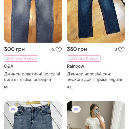
300 грн
350 грн
5
3
270 грн з 11 серп
315 грн з 11 серп
C&A
Rainbow
Джинси еластичні чоловічі
Джинси чоловічі сині
сині slim c&a, розмір m.
червоні довгі прямі regular
rainbow, розмір xl
M
XL