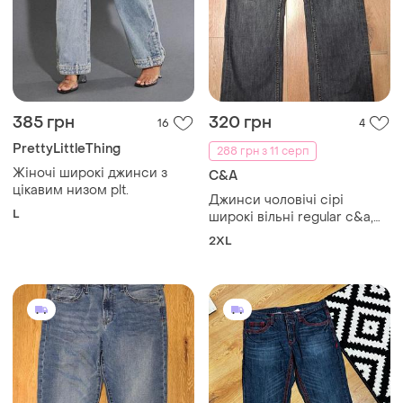
385 грн
320 грн
16
4
PrettyLittleThing
288 грн з 11 серп
Жіночі широкі джинси з
C&A
цікавим низом plt.
Джинси чоловічі сірі
L
широкі вільні regular c&a,
розмір 2xl
2XL