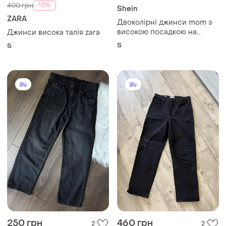
-13%
400 грн
Shein
ZARA
Двоколірні джинси mom з
високою посадкою на
Джинси висока талія zara
розмір s
S
S
250 грн
460 грн
2
2