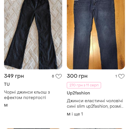
349 грн
300 грн
8
1
TU
270 грн з 11 серп
Чорні джинси кльош з
Up2fashion
ефектом потертості
Джинси еластичні чоловічі
M
сині slim up2fashion, розмір
m - l
і ще
1
M