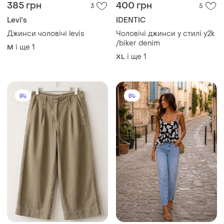
385 грн
400 грн
3
5
Levi's
IDENTIC
Джинси чоловічі levis
Чоловічі джинси у стилі y2k
/biker denim
і ще
1
M
і ще
1
XL