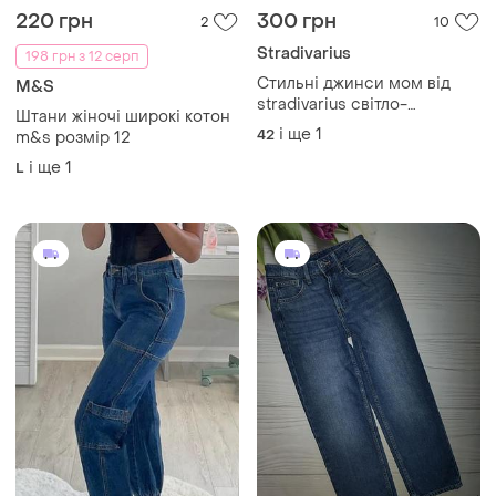
220 грн
300 грн
2
10
Stradivarius
198 грн з 12 серп
Стильні джинси мом від
M&S
stradivarius світло-
Штани жіночі широкі котон
блакитного кольору з
і ще
1
42
m&s розмір 12
легкими потертостями
і ще
1
L