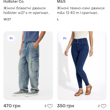
Hollister Co.
M&S
Жіночі блакитні джинси
Жіночі темно-сині джинси
hollister w27 s m оригінал
m&s 12 40 m l оригінал
холістер широкі джинси
маркс спенсер wide leg
W27
L
баггі baggy fit середня
широкі укорочені джинси
посадка 42 44
46 48
470 грн
350 грн
3
2