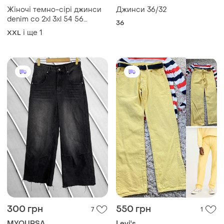
Жіночі темно-сірі джинси
Джинси 36/32
denim co 2xl 3xl 54 56
36
оригінал денім ко wide leg
і ще
1
XXL
широкі графітові джинси
висока посадка 58 60
300 грн
550 грн
7
1
MYOURSA
Levi's