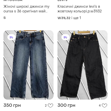
Жіночі широкі джинси my
Класичні джинси levi’s в
oursa s 36 оригінал май
жовтому кольорі,p.w31l32
оурса wide leg з високою
S
і ще
1
W31L32
посадкою та
необробленим краєм 42 44
350 грн
300 грн
2
4