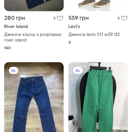
280 грн
559 грн
3
4
River Island
Levi's
Джинси кльош з розрізами
Джинси levis 511 w29 l32
river island
S
140