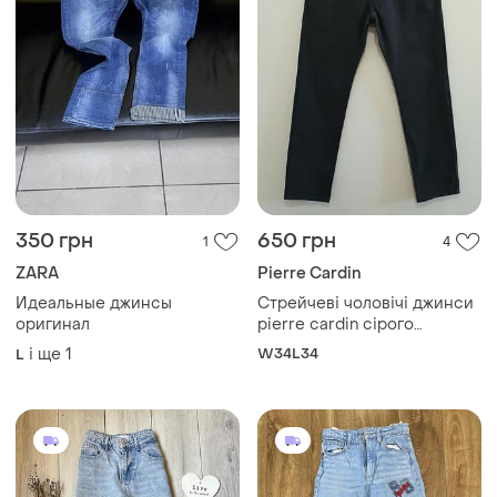
350 грн
650 грн
1
4
ZARA
Pierre Cardin
Идеальные джинсы
Стрейчеві чоловічі джинси
оригинал
pierre cardin сірого
кольору, оригінал, w34 l34
і ще
1
W34L34
L