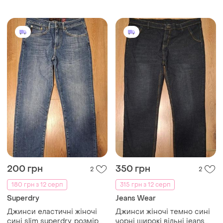
200 грн
350 грн
2
2
180 грн з 12 серп
315 грн з 12 серп
Superdry
Jeans Wear
Джинси еластичні жіночі
Джинси жіночі темно сині
сині slim superdry, розмір
чорні широкі вільні jeans