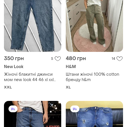
350 грн
480 грн
5
14
New Look
H&M
Жіночі блакитні джинси
Штани жіночі 100% cotton
мом new look 44 46 xl xxl
бренду h&m
оригінал нью лук mom fit з
XXL
XL
високою посадкою 48 50