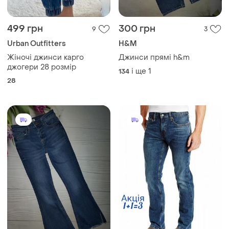
499 грн
300 грн
9
3
Urban Outfitters
H&M
Жіночі джинси карго
Джинси прямі h&m
джогери 28 розмір
і ще
1
134
28