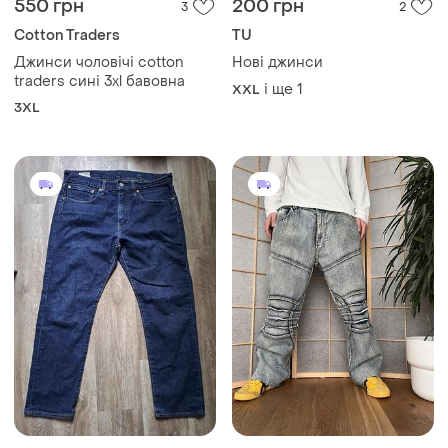
550 грн
200 грн
3
2
Cotton Traders
TU
Джинси чоловічі cotton
Нові джинси
traders сині 3xl бавовна
і ще
1
XXL
3XL