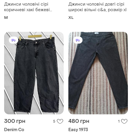
Джинси чоловічі сірі
Джинси чоловічі довгі сірі
коричневі хакі бежеві
широкі вільні c&a, розмір xl
широкі вільні xside, розмір
M
XL
m.
300 грн
480 грн
5
1
Denim Co
Easy 1973