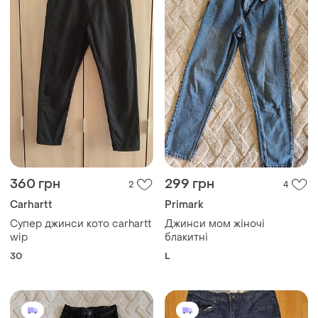
360 грн
299 грн
2
4
Carhartt
Primark
Супер джинси кото carhartt
Джинси мом жіночі
wip
блакитні
30
L