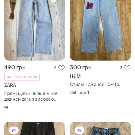
490 грн
300 грн
6
3
H&M
441 грн з 12 серп
Стильні джинси 10-11р.
ZARA
і ще
1
146
Прямі щільні вільні жіночі
джинси zara з високою
посадкою
M