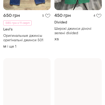
650 грн
450 грн
5
4
Divided
585 грн з 11 серп
Широкі джинси діночі
Levi's
зелені divided
Оригинальные джинсы
XS
оригінальні джинси 501
і ще
1
M