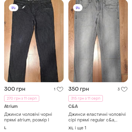
300 грн
350 грн
1
3
270 грн з 11 серп
315 грн з 11 серп
Atrium
C&A
Джинси чоловічі чорні
Джинси еластичні чоловічі
прямі atrium, розмір l
сірі прямі regular c&a,
розмір xl - 2xl
L
і ще
1
XL