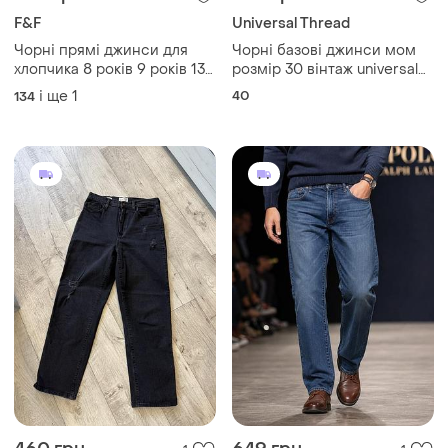
F&F
Universal Thread
Чорні прямі джинси для
Чорні базові джинси мом
хлопчика 8 років 9 років 134
розмір 30 вінтаж universal
см на резинці прямі широкі
thread
і ще
1
40
134
з утяжками в школу