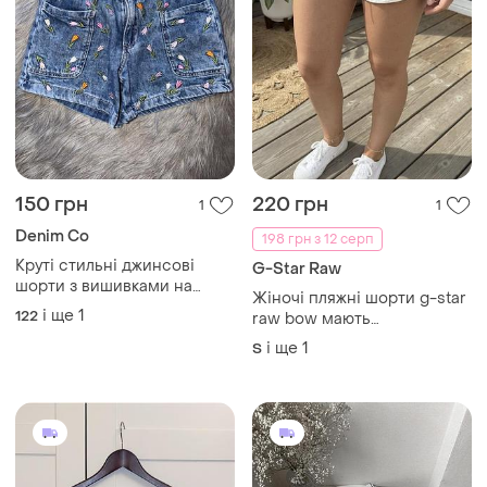
150 грн
220 грн
1
1
Denim Co
198 грн з 12 серп
Круті стильні джинсові
G-Star Raw
шорти з вишивками на
Жіночі пляжні шорти g-star
дівчинку 7/8р denim co
і ще
1
122
raw bow мають
контрастний білий кант та
і ще
1
S
вишитий логотип.