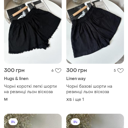
300 грн
300 грн
6
5
Hugs & linen
Linen way
Чорні короткі легкі шорти
Чорні базові шорти на
на резинці льон віскоза
резинці льон віскоза
M
і ще
1
ХS