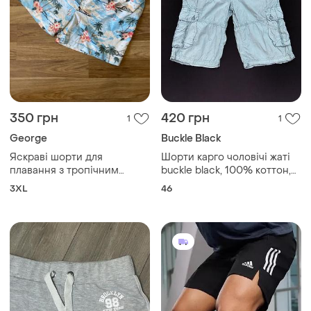
350 грн
420 грн
1
1
George
Buckle Black
Яскраві шорти для
Шорти карго чоловічі жаті
плавання з тропічним
buckle black, 100% коттон,
гавайським принтом
w36; l24.
3XL
46
george xxxl