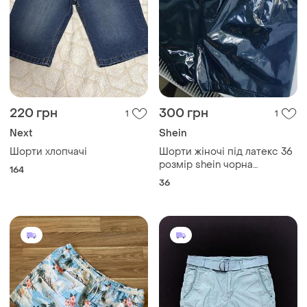
220 грн
300 грн
1
1
Next
Shein
Шорти хлопчачі
Шорти жіночі під латекс 36
розмір shein чорна
164
глянцева
36