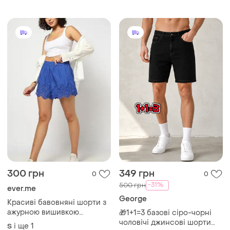
300 грн
349 грн
0
0
-31%
500 грн
ever.me
George
Красиві бавовняні шорти з
ажурною вишивкою
🎁1+1=3 базові сіро-чорні
ришельє (прошва) у
чоловічі джинсові шорти
і ще
1
S