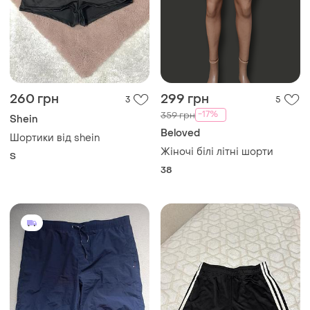
260 грн
299 грн
3
5
-17%
359 грн
Shein
Beloved
Шортики від shein
Жіночі білі літні шорти
S
38