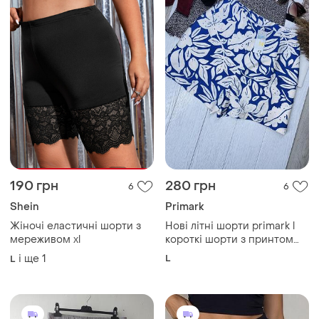
190 грн
280 грн
6
6
Shein
Primark
Жіночі еластичні шорти з
Нові літні шорти primark l
мереживом xl
короткі шорти з принтом
жіночі шорти на літо
і ще
1
L
L