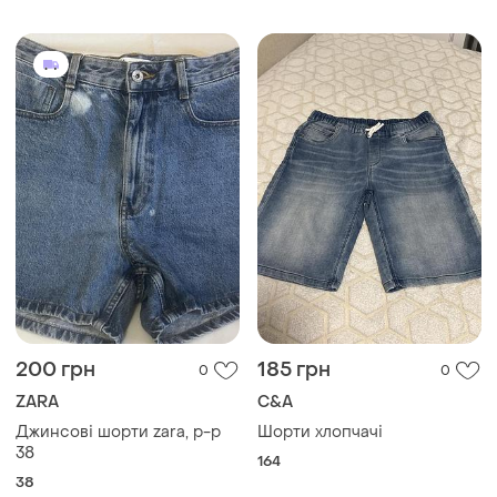
200 грн
185 грн
0
0
ZARA
C&A
Джинсові шорти zara, p-p
Шорти хлопчачі
38
164
38