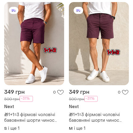
349 грн
349 грн
0
0
-31%
-31%
500 грн
500 грн
Next
Next
🎁1+1=3 фірмові чоловічі
🎁1+1=3 фірмові чоловічі
бавовняні шорти чинос
бавовняні шорти чинос
бордо next, розмір 44 - 46
марсала next, розмір 46 -
і ще
1
і ще
1
S
M
48