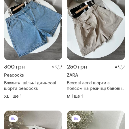
300 грн
250 грн
6
4
Peacocks
ZARA
Блакитні щільні джинсові
Бежеві легкі шорти з
шорти peacocks
поясом на резинці бавовна
zara
і ще
1
і ще
1
XL
M