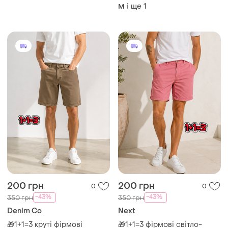
яскравому волошковому
george, розмір 46 - 48
і ще
1
M
кольорі від ever.me💙💙
200 грн
200 грн
0
0
-43%
-43%
350 грн
350 грн
Denim Co
Next
🎁1+1=3 круті фірмові
🎁1+1=3 фірмові світло-