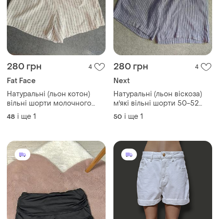
280 грн
280 грн
4
4
Fat Face
Next
Натуральні (льон котон)
Натуральні (льон віскоза)
вільні шорти молочного
м'які вільні шорти 50-52
кольору в вертикальну
розміру
і ще
1
і ще
1
48
50
чорну смужку 46-48-50
розміру