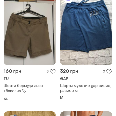
160 грн
320 грн
8
0
TU
GAP
Шорти бермуди льон
Шорты мужские gap синие,
размер м
+бавовна 🏷️
M
XL