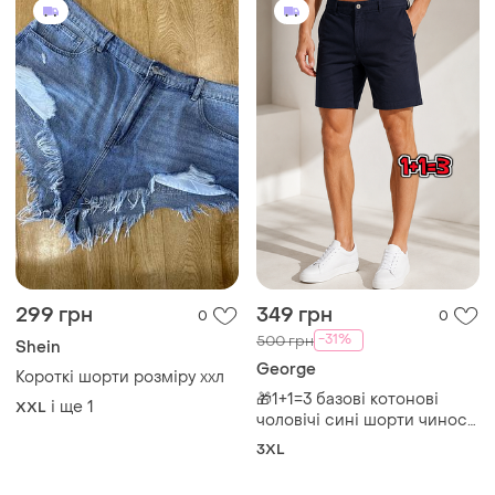
299 грн
349 грн
0
0
-31%
500 грн
Shein
George
Короткі шорти розміру ххл
🎁1+1=3 базові котонові
і ще
1
XXL
чоловічі сині шорти чинос
george, розмір 54
3XL