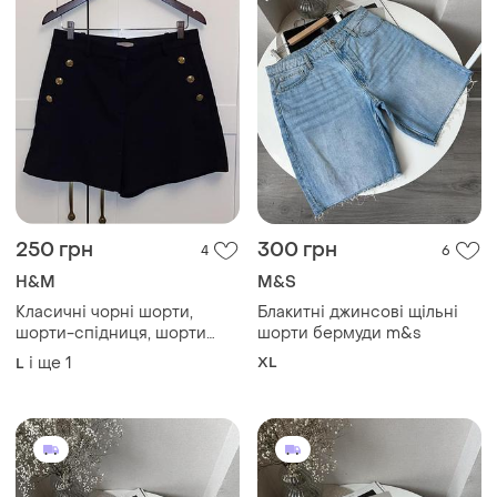
250 грн
300 грн
4
6
H&M
M&S
Класичні чорні шорти,
Блакитні джинсові щільні
шорти-спідниця, шорти
шорти бермуди m&s
бермуди, шорти з високою
і ще
1
XL
L
посадкою