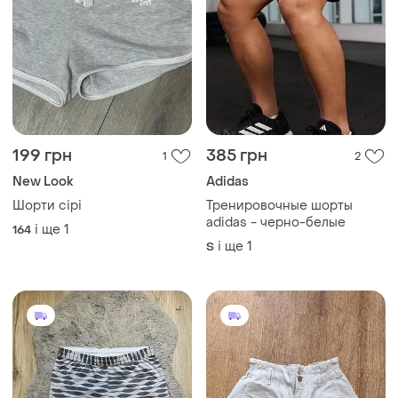
199 грн
385 грн
1
2
New Look
Adidas
Шорти сірі
Тренировочные шорты
adidas - черно-белые
і ще
1
164
і ще
1
S