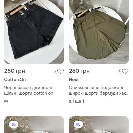
250 грн
250 грн
3
4
Cotton On
Next
Чорні базові джинсові
Оливкові легкі подовжені
щільні шорти cotton on
широкі шорти бермуди хакі
віскоза
M
і ще
1
S