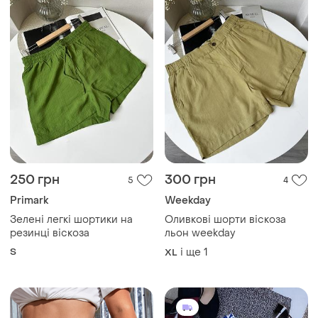
250 грн
300 грн
5
4
Primark
Weekday
Зелені легкі шортики на
Оливкові шорти віскоза
резинці віскоза
льон weekday
S
і ще
1
XL