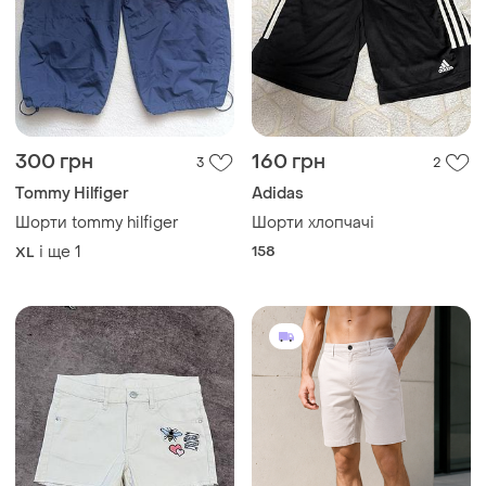
300 грн
160 грн
3
2
Tommy Hilfiger
Adidas
Шорти tommy hilfiger
Шорти хлопчачі
і ще
1
158
XL