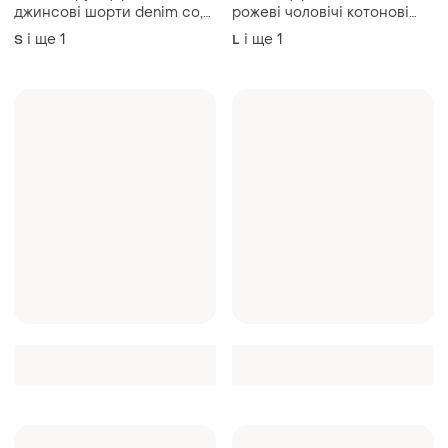
джинсові шорти denim co,
рожеві чоловічі котонові
розмір 42 — 44
шорти чинос next, розмір
і ще
1
і ще
1
S
L
48 - 50