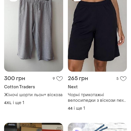
300 грн
265 грн
9
5
Cotton Traders
Next
Жіночі шорти льон+ віскоза
Чорні трикотажні
велосипедки з віскози next
і ще
1
4XL
черные трикотажные
і ще
1
44
велосипедки с вискозы