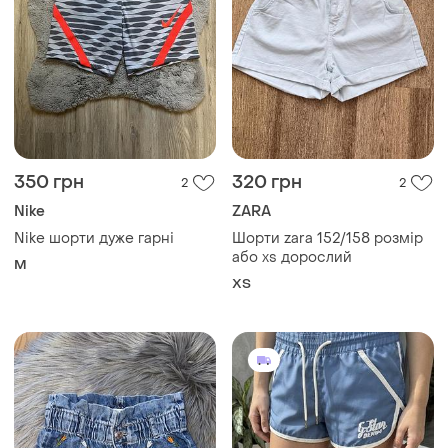
350 грн
320 грн
2
2
Nike
ZARA
Nike шорти дуже гарні
Шорти zara 152/158 розмір
або xs дорослий
M
ХS