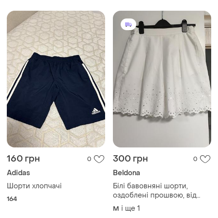
160 грн
300 грн
0
0
Adidas
Beldona
Шорти хлопчачі
Білі бавовняні шорти,
оздоблені прошвою, від
164
beldona🤍🤍
і ще
1
M