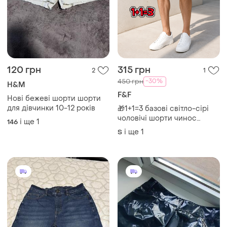
120 грн
315 грн
2
1
-30%
450 грн
H&M
F&F
Нові бежеві шорти шорти
для дівчинки 10-12 років
🎁1+1=3 базові світло-сірі
чоловічі шорти чинос
і ще
1
146
бавовна f&f, розмір 44 - 46
і ще
1
S