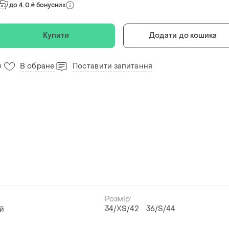
до 4.0 ₴ бонусних
Купити
Додати до кошика
В обране
Поставити запитання
0
Розмір:
34/XS/42
36/S/44
й