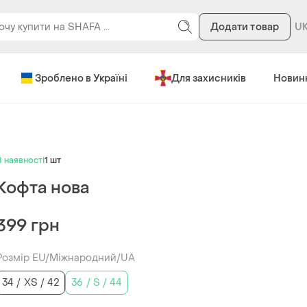
Додати товар
Зроблено в Україні
Для захисників
Новин
В наявності
1 шт
Кофта нова
399 грн
Розмір EU/Міжнародний/UA
34 / XS / 42
36 / S / 44