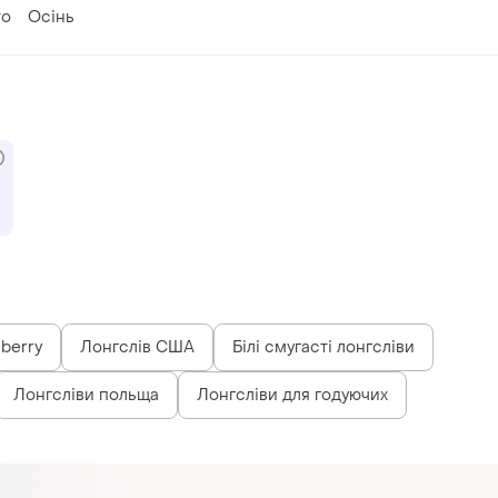
то
Осінь
berry
Лонгслів США
Білі смугасті лонгсліви
Лонгсліви польща
Лонгсліви для годуючих