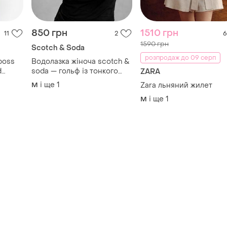
boss
Водолазка жіноча scotch &
d
soda — гольф із тонкого
ZARA
трикотажного ліоцелу l
і ще
1
M
Zara льняний жилет
і ще
1
M