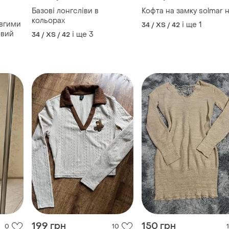
199 грн
150 грн
0
10
1
Shein
вому
143 грн з 07 серп
Лонгслів/кофта
Кофта/ лонгслів
і ще
1
ХS
і ще
1
34 / XS / 42