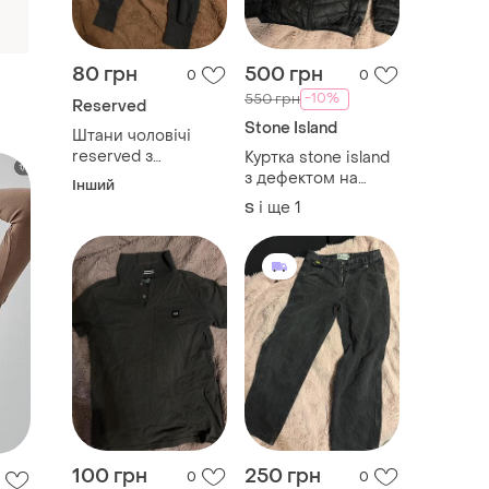
80 грн
500 грн
0
0
-10%
550 грн
Reserved
Stone Island
Штани чоловічі
reserved з
Куртка stone island
дефектом
з дефектом на
Інший
спині
і ще
1
S
нова
100 грн
250 грн
0
0