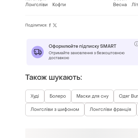
Лонгсліви
Кофти
Весна
Лі
Поділитися:
Оформлюйте підписку SMART
Отримайте замовлення з безкоштовною
доставкою
Також шукають:
Худі
Болеро
Маски для сну
Одяг Bur
Лонгсліви з шифоном
Лонгсліви франція
Схожі товари