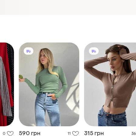
590 грн
315 грн
0
11
36
Базові лонгсліви в
Кофта на замку solmar 
кольорах
овгими
і ще
1
34 / XS / 42
овий
і ще
3
34 / XS / 42