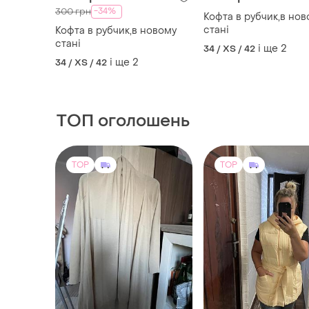
ТОП оголошень
TOP
TOP
1200 грн
560 грн
0
-10%
620 грн
Ralph Lauren
Жіноча желетка
Кардиган ralph lauren із