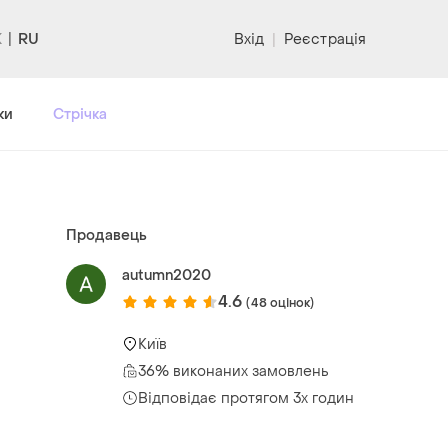
RU
Вхід
|
Реєстрація
ки
Стрічка
Продавець
autumn2020
4.6
(48 оцінок)
Київ
36% виконаних замовлень
Відповідає протягом 3х годин