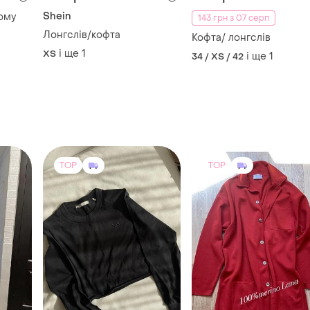
TOP
TOP
1200 грн
1350 грн
1
0
1
Kith
Andrea Fenzi
Вкорочений лонг kith
Розкішний жіночий