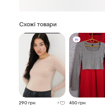
290 грн
450 грн
7
Shein
Кофта лонгсліа
Кроп- топ кофта з д
і ще
2
ХS
рукавами лонгслів н
і ще
1
34 / XS / 42