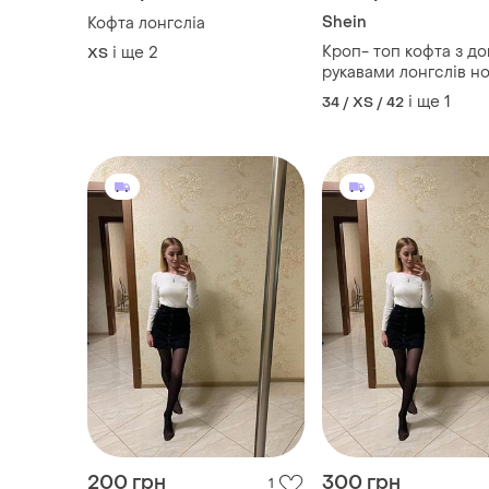
200 грн
300 грн
1
-34%
300 грн
Кофта в рубчик,в но
стані
Кофта в рубчик,в новому
стані
і ще
2
34 / XS / 42
і ще
2
34 / XS / 42