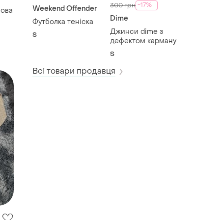
-17%
300 грн
Weekend Offender
Dime
Футболка теніска
Джинси dime з
S
дефектом карману
S
Всі товари продавця