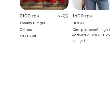
Світшот
Светр жіночий hugo 
джемпер лонгслів ol
40 / L / 48
money s m
і ще
1
S