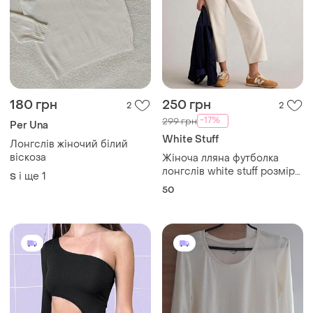
180 грн
250 грн
2
2
-17%
299 грн
Per Una
White Stuff
Лонгслів жіночий білий
віскоза
Жіноча лляна футболка
лонгслів white stuff розмір
і ще
1
S
16/xl/50
50