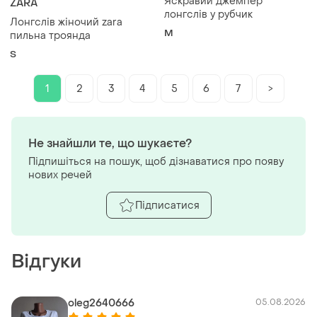
Яскравий джемпер
ZARA
лонгслів у рубчик
Лонгслів жіночий zara
M
пильна троянда
S
1
2
3
4
5
6
7
>
Не знайшли те, що шукаєте?
Підпишіться на пошук, щоб дізнаватися про появу
нових речей
Підписатися
Відгуки
oleg2640666
05.08.2026