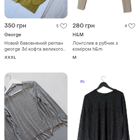
350 грн
280 грн
5
4
George
H&M
Новий бавовняний реглан
Лонгслив в рубчик з
george 3xl кофта великого
коміром h&m
розміру гірчична кофта
XXXL
M
батал