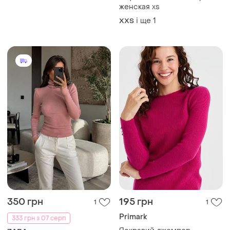
женская xs
і ще
1
XХS
350 грн
195 грн
1
1
Primark
333 грн з 07 серп