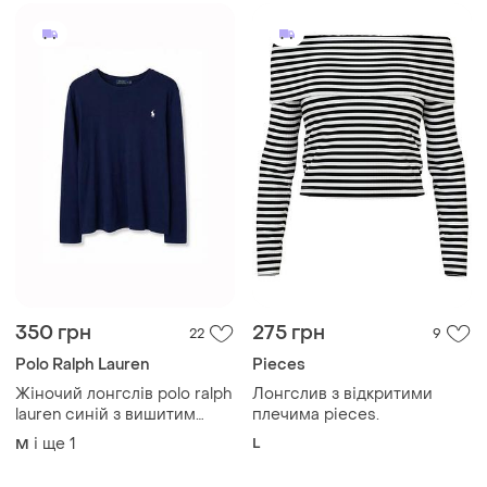
350 грн
275 грн
22
9
Polo Ralph Lauren
Pieces
Жіночий лонгслів polo ralph
Лонгслив з відкритими
lauren синій з вишитим
плечима pieces.
логотипом • m • стан
і ще
1
L
M
ідеальний