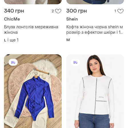
340 грн
300 грн
2
1
ChicMe
Shein
Блуза лонгслів мереживна
Кофта жіноча чорна shein м
жіноча
розмір з ефектом шкіри і 1
рукав з сіточки тканина
і ще
1
M
L
імітує шкіру змії по фактурі