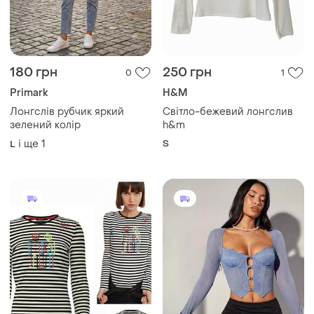
180 грн
250 грн
0
1
Primark
H&M
Лонгслів рубчик яркий
Світло-бежевий лонгслив
зелений колір
h&m
і ще
1
S
L