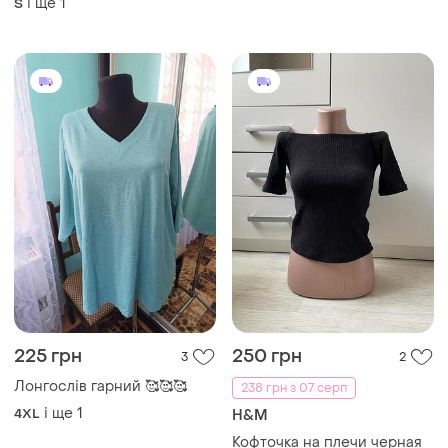
і ще
1
S
сітки з довгими рукавами.
його напівпрозорий фасон,
від бренду primark. розмір
с-м
225 грн
250 грн
3
2
Лонгослів гарний 🥰🥰🥰
238 грн з 07 серп
і ще
1
4XL
H&M
Кофточка на плечи черная