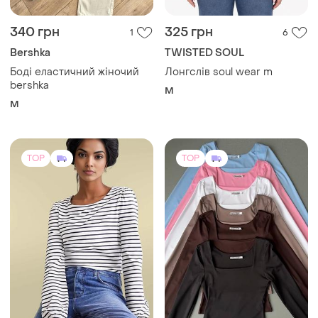
340 грн
325 грн
1
6
Bershka
TWISTED SOUL
Боді еластичний жіночий
Лонгслів soul wear m
bershka
M
M
TOP
TOP