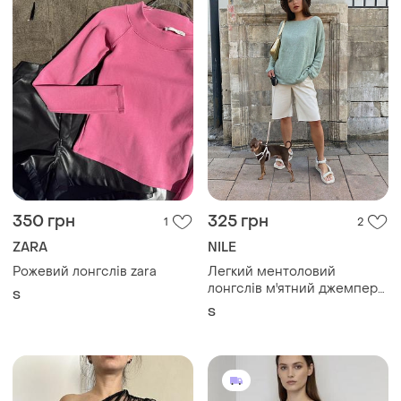
350 грн
325 грн
1
2
ZARA
NILE
Рожевий лонгслів zara
Легкий ментоловий
лонгслів м'ятний джемпер
S
класика унісекс капсула
S
офіс