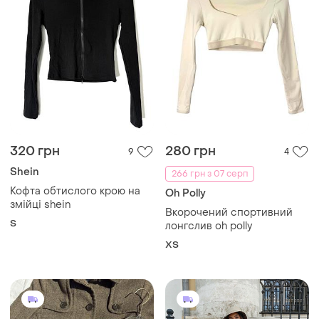
320 грн
280 грн
9
4
Shein
266 грн з 07 серп
Кофта обтислого крою на
Oh Polly
змійці shein
Вкорочений спортивний
S
лонгслив oh polly
ХS