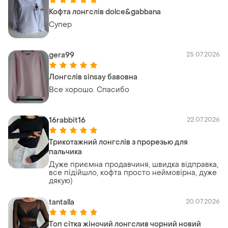
Кофта лонгслів dolce&gabbana
Супер
gera99
25.07.2026
Лонгслів sinsay бавовна
Все хорошо. Спасибо
16rabbit16
22.07.2026
Трикотажний лонгслів з прорезью для
пальчика
Дуже приємна продавчиня, швидка відправка,
все підійшло, кофта просто неймовірна, дуже
дякую)
tantalla
20.07.2026
Топ сітка жіночий лонгслив чорний новий