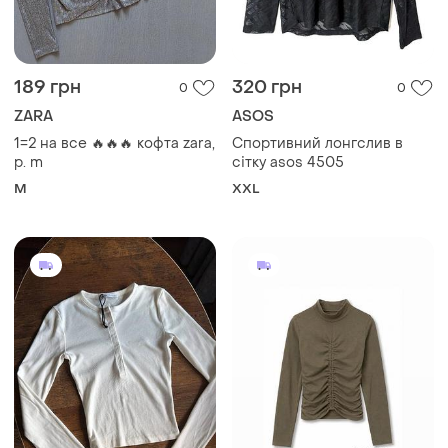
189 грн
320 грн
0
0
ZARA
ASOS
1=2 на все 🔥🔥🔥 кофта zara,
Спортивний лонгслив в
р. m
сітку asos 4505
M
XXL