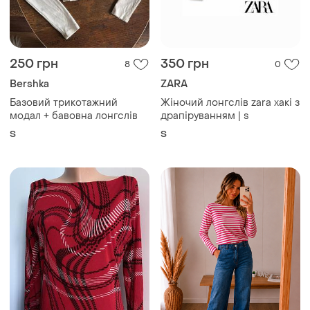
250 грн
350 грн
8
0
Bershka
ZARA
Базовий трикотажний
Жіночий лонгслів zara хакі з
модал + бавовна лонгслів
драпіруванням | s
S
S