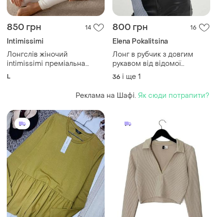
850 грн
800 грн
14
16
Intimissimi
Elena Pokalitsina
Лонгслів жіночий
Лонг в рубчик з довгим
intimissimi преміальна
рукавом від відомої
бавовна supima легка тонка
модельерки еlena
L
і ще
1
36
напівпрозора та
pokalitsina dress code
неймовірно м’яка l
Реклама на Шафі.
Як сюди потрапити?