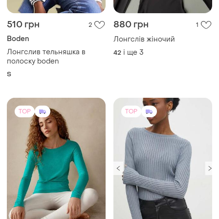
510 грн
880 грн
2
1
Boden
Лонгслів жіночий
Лонгслив тельняшка в
і ще
3
42
полоску boden
S
TOP
TOP