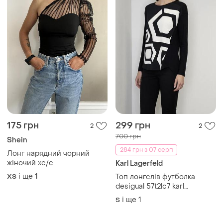
175 грн
299 грн
2
2
700 грн
Shein
284 грн з 07 серп
Лонг нарядний чорний
жіночий хс/с
Karl Lagerfeld
і ще
1
ХS
Топ лонгслів футболка
desigual 57t2lc7 karl
lagerfeld
і ще
1
S