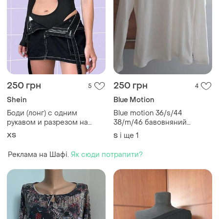
250 грн
250 грн
5
4
Shein
Blue Motion
Боди (лонг) с одним
Blue motion 36/s/44
рукавом и разрезом на
38/m/46 бавовняний
талии
жіночий лонгслів
ХS
і ще
1
S
молочного кольору 100%
бавовна ідеальний стан
Реклама на Шафі.
Як сюди потрапити?
(стан нового )