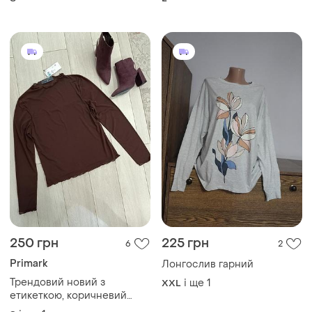
250 грн
225 грн
6
2
Primark
Лонгослив гарний
Трендовий новий з
і ще
1
XXL
етикеткою, коричневий
напівпрозорий лонгслів із