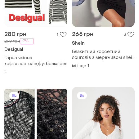
280 грн
265 грн
1
3
-7%
299 грн
Shein
Desigual
Блакитний корсетний
лонгслів з мереживом shein
Гарна якісна
l
кофта,лонгслів,футболка,desigual
і ще
1
M
L