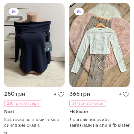
250 грн
365 грн
4
4
238 грн з 07 серп
347 грн з 07 серп
Next
FB Sister
Кофточка на плечи темно
Лонгслів жіночий з
синяя женская s
зав'язками на спині fb sister
S
L