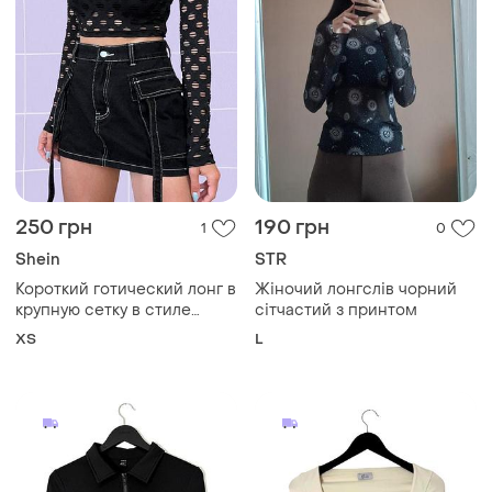
250 грн
190 грн
1
0
Shein
STR
Короткий готический лонг в
Жіночий лонгслів чорний
крупную сетку в стиле
сітчастий з принтом
гранж
ХS
L