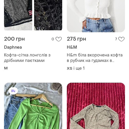
200 грн
275 грн
0
7
Daphnea
H&M
Кофта-сітка лонгслів з
H&m біла вкорочена кофта
дрібними паєтками
в рубчик на гудзиках в
ідеалі розмір 44 s🌺
M
і ще
1
ХS