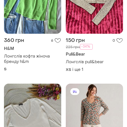
360 грн
150 грн
6
0
-34%
225 грн
H&M
Pull&Bear
Лонгслів кофта жіноча
бренду h&m
Лонгслів pull&bear
S
і ще
1
ХS