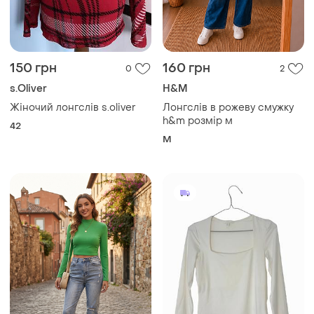
150 грн
160 грн
0
2
s.Oliver
H&M
Жіночий лонгслів s.oliver
Лонгслів в рожеву смужку
h&m розмір м
42
M