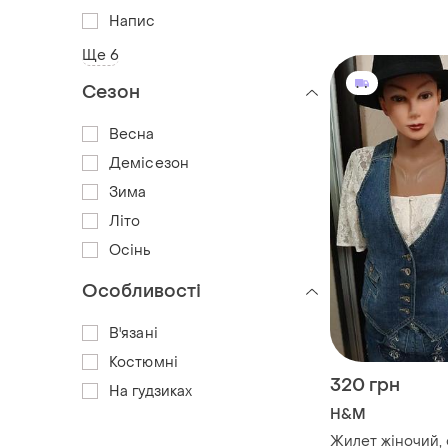
Напис
Ще 6
Сезон
Весна
Демісезон
Зима
Літо
Осінь
Особливості
В'язані
Костюмні
320 грн
На гудзиках
H&M
Жилет жіночий,