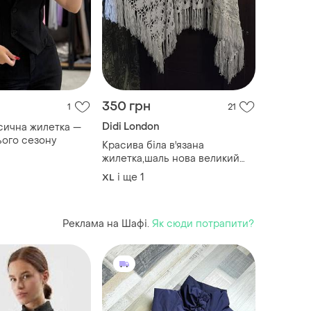
350 грн
1
21
Didi London
сична жилетка —
ього сезону
Красива біла в'язана
жилетка,шаль нова великий
розмір
і ще
1
XL
Реклама на Шафі.
Як сюди потрапити?