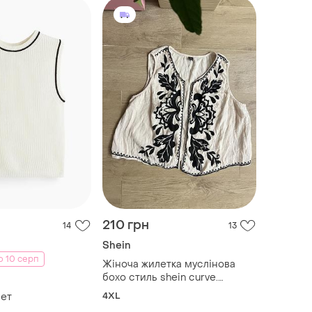
210 грн
14
13
Shein
о 10 серп
Жіноча жилетка муслінова
бохо стиль shein curve.
молочна з чорним
4XL
лет
флористичним принтом,