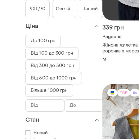
9XL/70
One size
Інший
Ціна
339 грн
Pageone
До 100 грн
Жіноча жилетка
сорочка з мере
Від 100 до 300 грн
спинці
M
Від 300 до 500 грн
Від 500 до 1000 грн
Більше 1000 грн
TOP
Стан
Новий