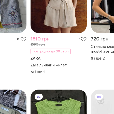
1510 грн
720 грн
8
7
1590 грн
.
Стильна кла
must-have ц
розпродаж до 09 серп
ZARA
і ще
2
S
Zara льняний жилет
і ще
1
M