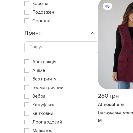
Короткі
Подовжені
Середні
Принт
Абстракція
Аніме
Без принту
Геометричний
250 грн
Зебра
Atmosphere
Камуфляж
Безрукавка,желе
Квітковий
M
Леопардовий
Малюнок