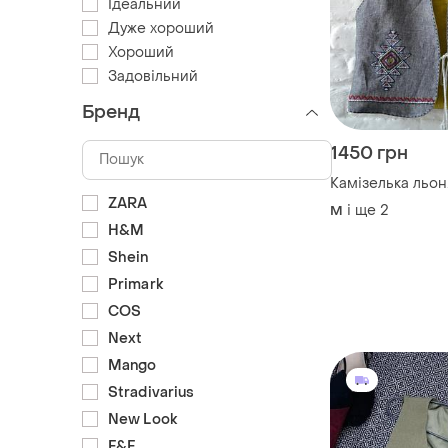
Ідеальний
Дуже хороший
Хороший
Задовільний
Бренд
1450 грн
Камізелька льон
ZARA
і ще
2
M
H&M
Shein
Primark
COS
Next
Mango
Stradivarius
New Look
F&F