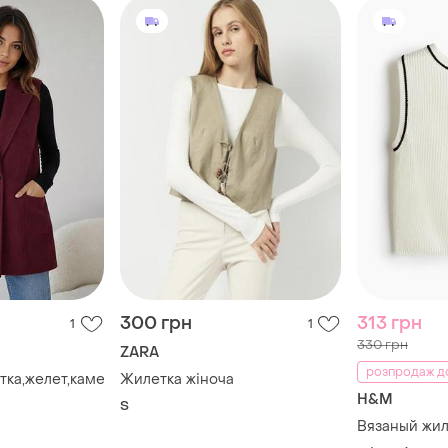
300 грн
313 грн
1
1
330 грн
ZARA
розпродаж д
тка,желет,камезелька
Жилетка жіноча
H&M
S
Вязаный жи