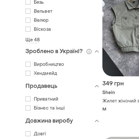
Бязь
Вельвет
Велюр
Віскоза
Ще 48
Зроблено в Україні?
Виробництво
Хендмейд
349 грн
Продавець
Shein
Приватний
Жилет жіночий s
Бізнес та інші
M
Довжина виробу
Довгі