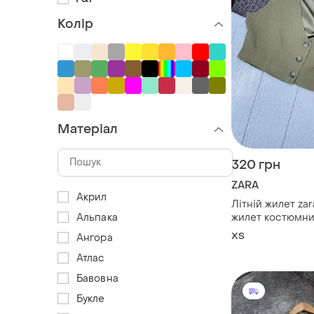
Колір
Матеріал
320 грн
ZARA
Акрил
Літній жилет zar
жилет костюмни
Альпака
жилет зара жиле
ХS
Ангора
Атлас
Бавовна
Букле