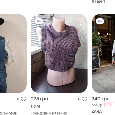
і ще
1
S
275 грн
340 грн
0
0
-7%
365 грн
H&M
ZARA
 фірмовий,
Трендовий в'язаний