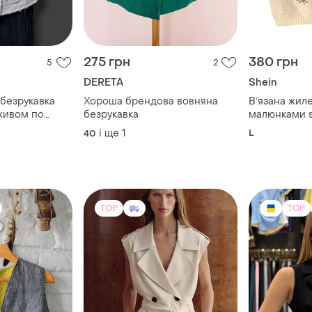
275 грн
380 грн
5
2
DERETA
Shein
 безрукавка
Хороша брендова вовняна
Вʼязана жил
живом по
безрукавка
малюнками s
і ще
1
L
40
TOP
TOP