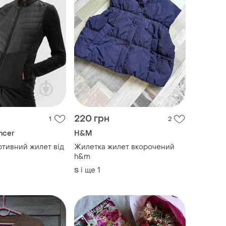
220 грн
1
2
ncer
H&M
тивний жилет від
Жилетка жилет вкорочений
h&m
і ще
1
S