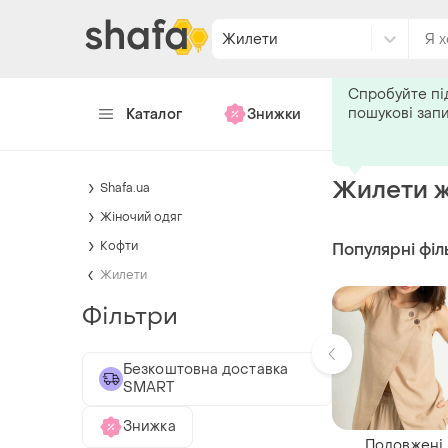
Жилети
Подпишитес
Спробуйте пі
пошукові зап
Каталог
Знижки
Хендмейд
Жилети ж
Shafa.ua
Жіночий одяг
Кофти
Популярні філ
Жилети
Фільтри
Безкоштовна доставка
SMART
Знижка
Подовжені