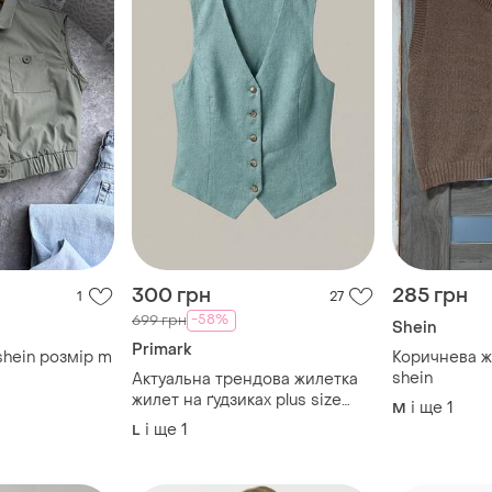
300 грн
285 грн
1
27
-58%
699 грн
Shein
Primark
hein розмір m
Коричнева ж
shein
Актуальна трендова жилетка
жилет на ґудзиках plus size
і ще
1
M
primark uk 12-14 40-42 l-xl 🔥🔥
і ще
1
L
🔥