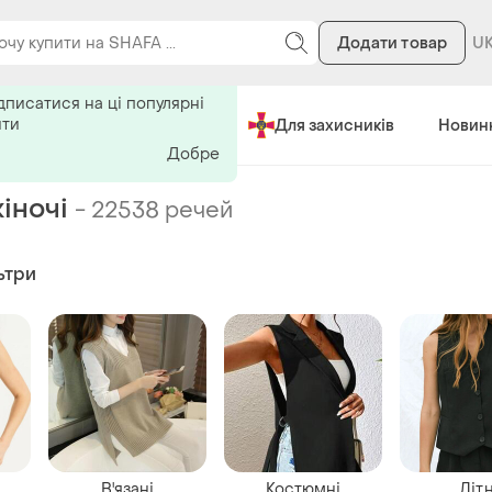
Додати товар
ь на поиск
дписатися на ці популярні
ити
Зроблено в Україні
Для захисників
Новин
Добре
іночі
-
22538 речей
ьтри
В'язані
Костюмні
Літн