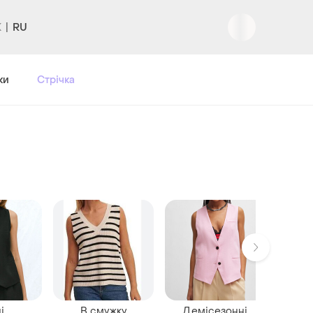
RU
ки
Стрічка
і
В смужку
Демісезонні
В