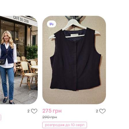
розмір 4xl.
275 грн
2
2
290 грн
розпродаж до 10 серп