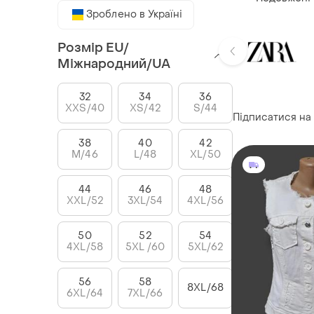
Зроблено в Україні
Розмір EU/
Міжнародний/UA
32
34
36
XXS/40
XS/42
S/44
Підписатися на
38
40
42
M/46
L/48
XL/50
44
46
48
XXL/52
3XL/54
4XL/56
50
52
54
4XL/58
5XL /60
5XL/62
56
58
8XL/68
6XL/64
7XL/66