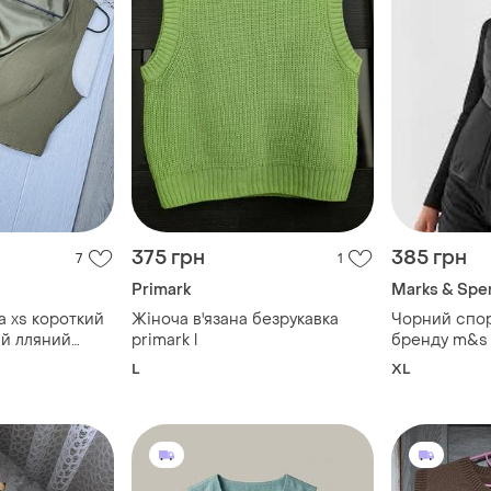
375 грн
385 грн
7
1
Primark
Marks & Spe
a xs короткий
Жіноча в'язана безрукавка
Чорний спор
й лляний
primark l
бренду m&s
т з льону
L
XL