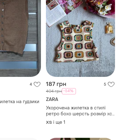
187 грн
4
5
-54%
404 грн
ZARA
илетка на гудзики
Укорочена жилетка в стилі
ретро бохо шерсть розмір хс-
с zara
і ще
1
ХS