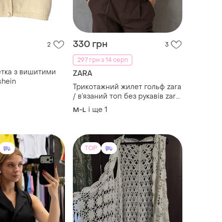
330 грн
2
3
297 грн з 14 серп
етка з вишитими
ZARA
hein
Трикотажний жилет гольф zara
/ в’язаний топ без рукавів zara
розмір m-xl
і ще
1
M-L
TOP