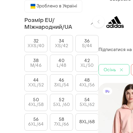
Зроблено в Україні
Розмір EU/
Міжнародний/UA
32
34
36
XXS/40
XS/42
S/44
Підписатися на
38
40
42
M/46
L/48
XL/50
Осінь
44
46
48
XXL/52
3XL/54
4XL/56
50
52
54
4XL/58
5XL /60
5XL/62
56
58
8XL/68
6XL/64
7XL/66