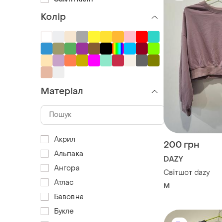
Колір
Матеріал
Акрил
200 грн
Альпака
DAZY
Ангора
Світшот dazy
Атлас
M
Бавовна
Букле