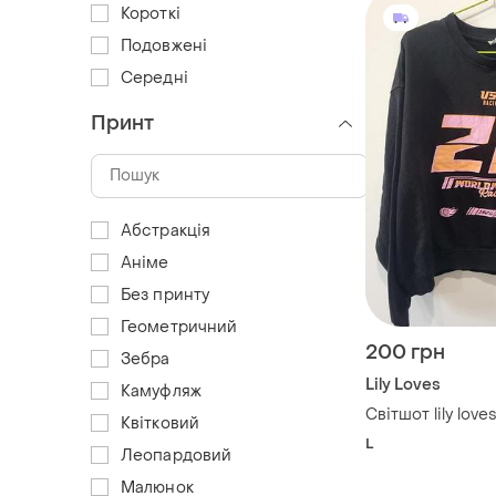
Короткі
Подовжені
Середні
Принт
Абстракція
Аніме
Без принту
Геометричний
200 грн
Зебра
Lily Loves
Камуфляж
Світшот lily love
Квітковий
L
Леопардовий
Малюнок