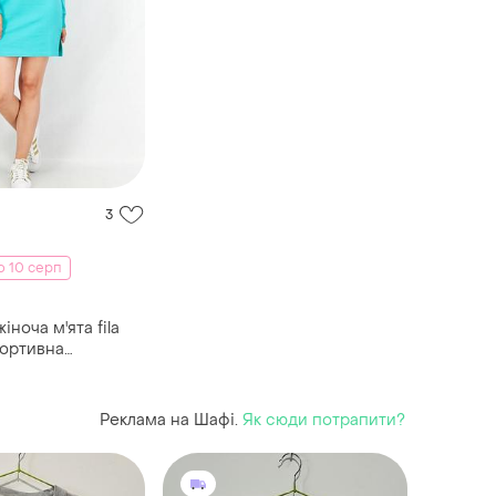
3
о 10 серп
портивна
з коміром гольф s
Реклама на Шафі.
Як сюди потрапити?