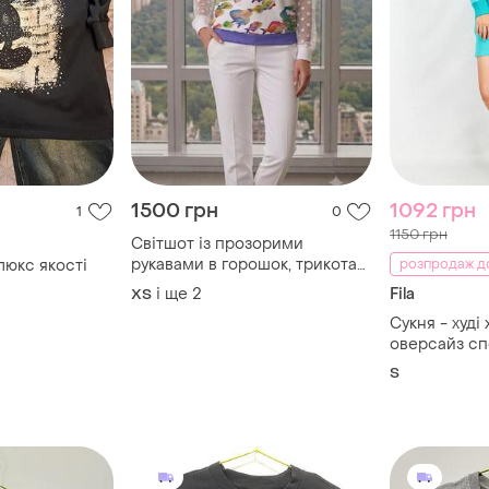
1500 грн
1092 грн
1
0
1150 грн
Світшот із прозорими
рукавами в горошок, трикотаж,
 люкс якості
розпродаж д
сітка-флок, лонгслів
і ще
2
Fila
ХS
Сукня - худі жіноча м'ята fila
оверсайз с
трикотажна 
S