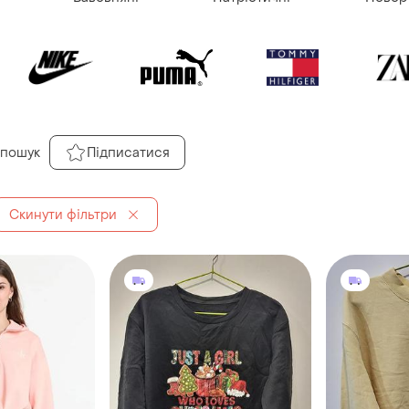
 пошук
Підписатися
Скинути фільтри