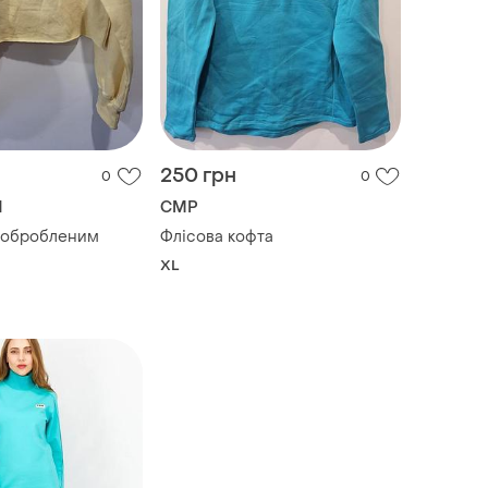
250 грн
0
0
d
CMP
еобробленим
Флісова кофта
XL