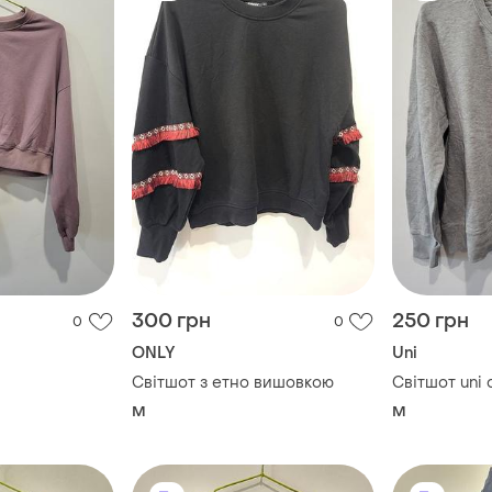
300 грн
250 грн
0
0
ONLY
Uni
Світшот з етно вишовкою
Світшот uni 
M
M