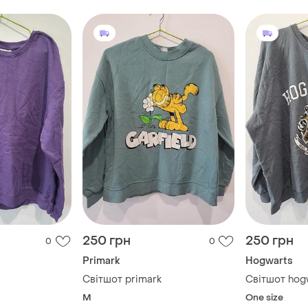
250 грн
250 грн
0
0
Primark
Hogwarts
Світшот primark
Світшот hog
M
One size