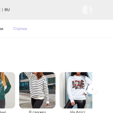
RU
Вхід
|
Реєстрація
ки
Стрічка
чні
В смужку
На флісі