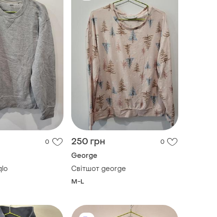
250 грн
0
0
George
qlo
Світшот george
M-L