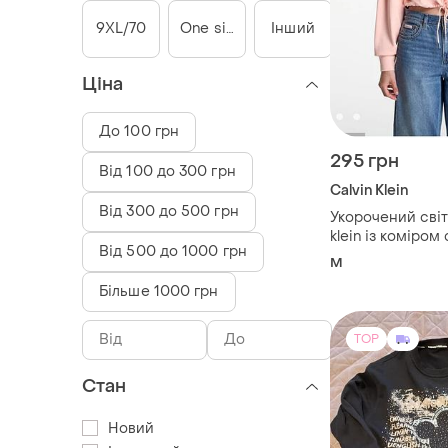
9XL/70
One size
Інший
Ціна
До 100 грн
295 грн
Від 100 до 300 грн
Calvin Klein
Від 300 до 500 грн
Укорочений світ
klein із коміром 
Від 500 до 1000 грн
застібкою блиск
M
довжини й елас
Більше 1000 грн
шнурком низом.
TOP
Стан
Новий