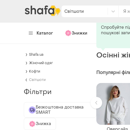
Світшоти
Подпишитес
Спробуйте пі
пошукові зап
Каталог
Знижки
Хендмейд
Осінні жі
Shafa.ua
Жіночий одяг
Кофти
Популярні філ
Світшоти
Фільтри
Безкоштовна доставка
SMART
Знижка
Оверсайз