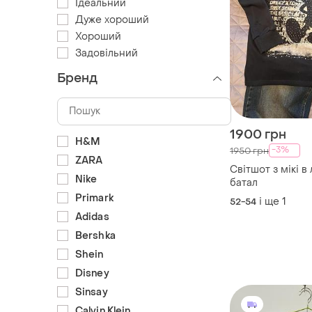
Ідеальний
Дуже хороший
Хороший
Задовільний
Бренд
1900 грн
H&M
-3%
1950 грн
ZARA
Світшот з мікі в
Nike
батал
Primark
і ще
1
52-54
Adidas
Bershka
Shein
Disney
Sinsay
Calvin Klein