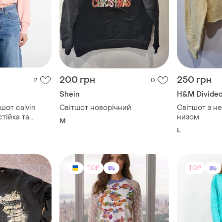
200 грн
250 грн
2
0
Shein
H&M Divide
шот calvin
Світшот новорічний
Світшот з н
стійка та
низом
M
авкою 1/4
L
тичним
TOP
TOP