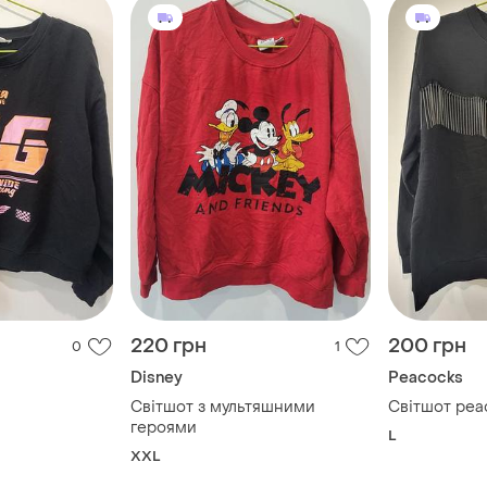
220 грн
200 грн
0
1
Disney
Peacocks
s
Світшот з мультяшними
Світшот pea
героями
L
XXL