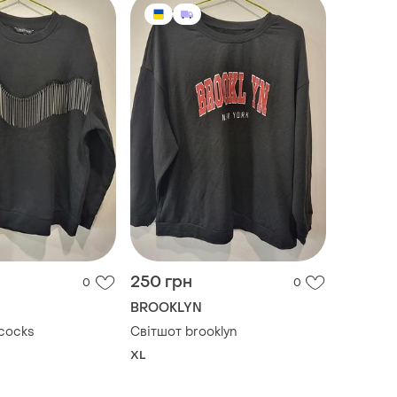
250 грн
0
0
BROOKLYN
cocks
Світшот brooklyn
XL