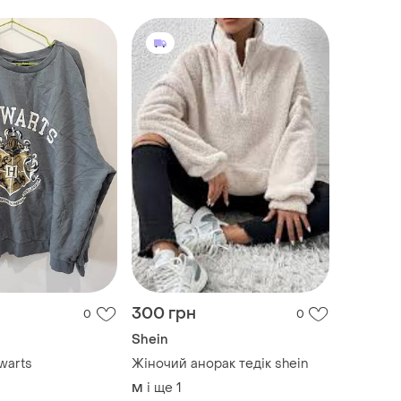
300 грн
0
0
Shein
warts
Жіночий анорак тедік shein
і ще
1
M