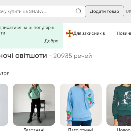
Додати товар
ь на поиск
дписатися на ці популярні
ити
Зроблено в Україні
Для захисників
Новин
Добре
ночі світшоти
-
20935 речей
ьтри
Бавовняні
Патріотичні
Новорі