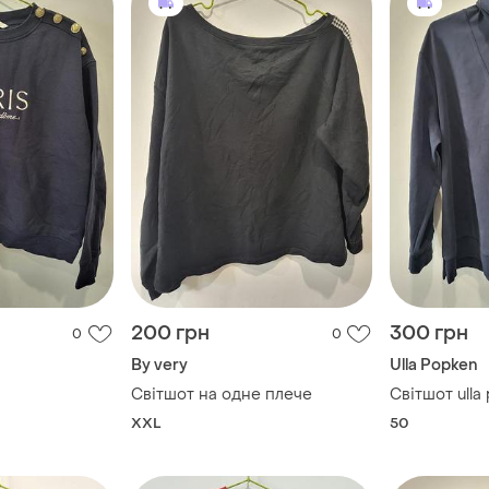
200 грн
300 грн
0
0
By very
Ulla Popken
Світшот на одне плече
Світшот ulla
XXL
50