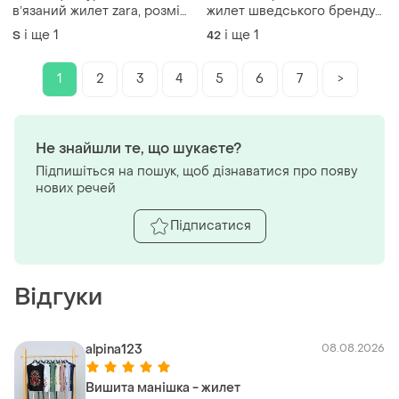
вʼязаний жилет zara, розмір
жилет шведського бренду
s-m
42-44 європ
і ще
1
і ще
1
S
42
1
2
3
4
5
6
7
>
Не знайшли те, що шукаєте?
Підпишіться на пошук, щоб дізнаватися про появу
нових речей
Підписатися
Відгуки
alpina123
08.08.2026
Вишита манішка - жилет