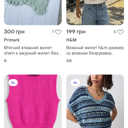
300 грн
199 грн
7
5
Primark
H&M
М’ятний в’язаний жилет
Вязаный жилет h&m размер
shein s ажурний жилет без
xs вязаная безрукавка
застібок жилет з рюшами
жилетка топ топик кроп-топ
S
ХS