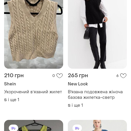
210 грн
265 грн
0
6
Shein
New Look
Укорочений вʼязаний жилет
В'язана подовжена жіноча
базова жилетка-светр
і ще
1
S
і ще
1
S