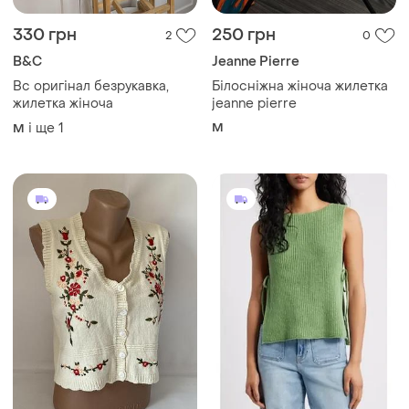
330 грн
250 грн
2
0
B&C
Jeanne Pierre
Bc оригінал безрукавка,
Білосніжна жіноча жилетка
жилетка жіноча
jeanne pierre
і ще
1
M
M