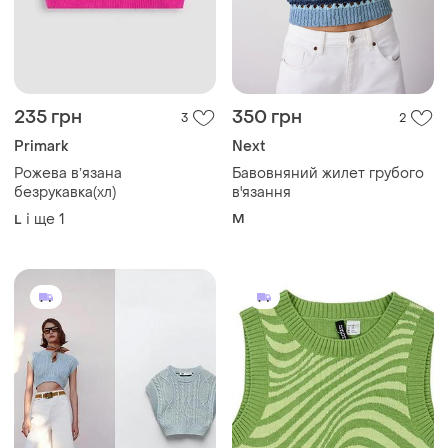
235 грн
350 грн
3
2
Primark
Next
Рожева вʼязана
Бавовняний жилет грубого
безрукавка(хл)
в'язання
і ще
1
M
L