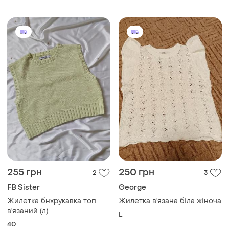
богемний стиль.
255 грн
250 грн
2
3
FB Sister
George
Жилетка бнхрукавка топ
Жилетка в'язана біла жіноча
в'язаний (л)
L
40