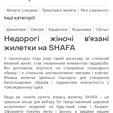
Жилети спицями
Трикотажні жилети
Речі з валяного в
Інші категорії
Джемпери
Светри
Кардигани
Водолазки
Світшоти
Недорогі жіночі в'язані
жилетки на SHAFA
У прохолодну пору року такий аксесуар, як стильний
в'язаний жилет, стає незамінним елементом гардероба.
Він допомагає зігрітися, не створюючи громіздкого
образу, і є стильною альтернативою светрам і кофтам.
В'язана жилетка ідеально підходить для створення
багатошарових образів і підкреслює елегантність у
повсякденному одязі.
Якщо ви хочете купити в'язану жилетку, SHAFA - це
ідеальне місце для вибору. Тут представлений широкий
асортимент моделей на будь-який смак і бюджет.
Оформити покупку легко і зручно, а завдяки нашим