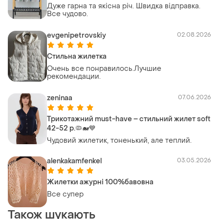
Дуже гарна та якісна річ. Швидка відправка.
Все чудово.
evgenipetrovskiy
02.08.2026
Стильна жилетка
Очень все понравилось.Лучшие
рекомендации.
zeninaa
07.06.2026
Трикотажний must-have – стильний жилет soft
42-52 р.🦠🐋💙
Чудовий жилетик, тоненький, але теплий.
alenkakamfenkel
03.05.2026
Жилетки ажурні 100%бавовна
Все супер
Також шукають