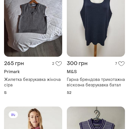
265 грн
300 грн
2
7
Primark
M&S
Жилетка безрукавка жіноча
Гарна брендова трикотажна
сіра
віскозна безрукавка батал
S
52