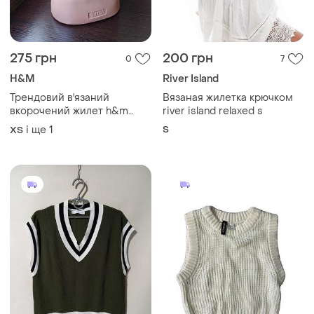
275 грн
200 грн
0
7
H&M
River Island
Трендовий в'язаний
Вязаная жилетка крючком
вкорочений жилет h&m
river island relaxed s
divided (укорочена
і ще
1
S
ХS
безрукавка топ)