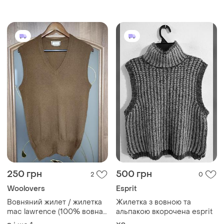
250 грн
500 грн
2
0
Woolovers
Esprit
Вовняний жилет / жилетка
Жилетка з вовною та
mac lawrence (100% вовна,
альпакою вкорочена esprit
вінтаж)