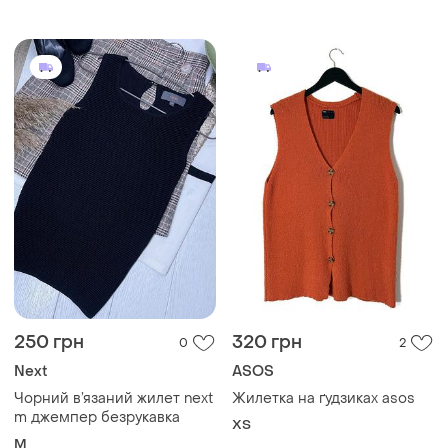
250 грн
320 грн
0
2
Next
ASOS
Чорний в’язаний жилет next
Жилетка на ґудзиках asos
m джемпер безрукавка
ХS
M