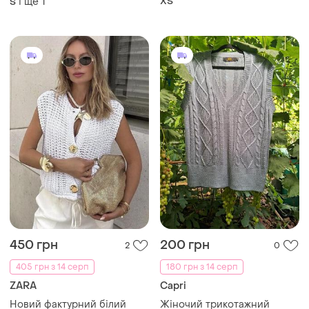
і ще
1
ХS
S
450 грн
200 грн
2
0
405 грн з 14 серп
180 грн з 14 серп
ZARA
Capri
Новий фактурний білий
Жіночий трикотажний