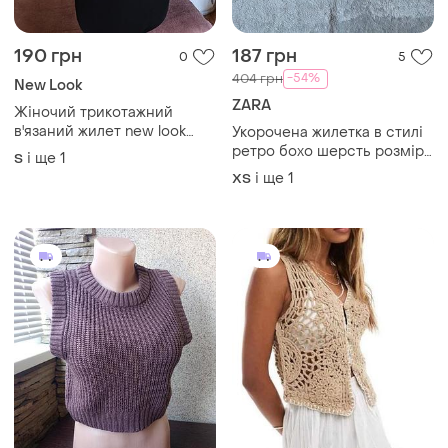
190 грн
187 грн
0
5
-54%
404 грн
New Look
ZARA
Жіночий трикотажний
в'язаний жилет new look
Укорочена жилетка в стилі
(розмір s / m, 38 / 10)
ретро бохо шерсть розмір
і ще
1
S
хс-с zara
і ще
1
ХS