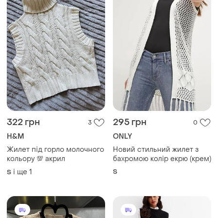
322 грн
295 грн
3
0
H&M
ONLY
Жилет під горло молочного
Новий стильний жилет з
кольору 💯 акрил
бахромою колір екрю (крем)
і ще
1
S
S