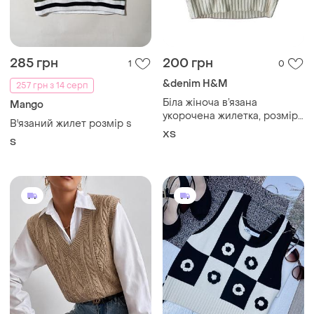
285 грн
200 грн
1
0
&denim H&M
257 грн з 14 серп
Біла жіноча в’язана
Mango
укорочена жилетка, розміру
В'язаний жилет розмір s
xs
ХS
S