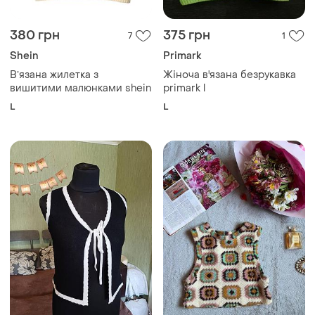
380 грн
375 грн
7
1
Shein
Primark
Вʼязана жилетка з
Жіноча в'язана безрукавка
вишитими малюнками shein
primark l
L
L