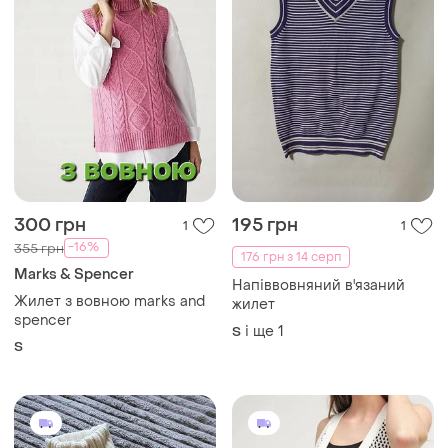
300 грн
195 грн
1
1
-16%
355 грн
176 грн з 14 серп
Marks & Spencer
Напіввовняний в'язаний
Жилет з вовною marks and
жилет
spencer
і ще
1
S
S