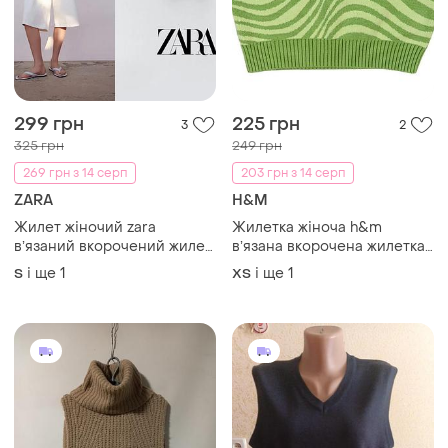
299 грн
225 грн
3
2
325 грн
249 грн
269 грн з 14 серп
203 грн з 14 серп
ZARA
H&M
Жилет жіночий zara
Жилетка жіноча h&m
вʼязаний вкорочений жилет
вʼязана вкорочена жилетка
с
хс
і ще
1
і ще
1
S
ХS