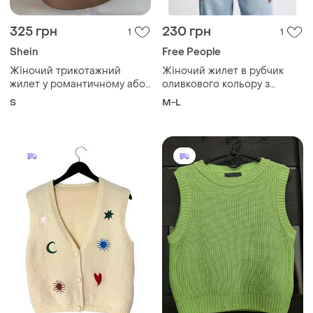
325 грн
230 грн
1
1
Shein
Free People
Жіночий трикотажний
Жіночий жилет в рубчик
жилет у романтичному або
оливкового кольору з
вінтажному стилі, shein, s;
боковими прорізями на
S
M-L
бежевый вязаный жилет с
зав'язках від free people
пуговицами и цветочной
вышивкой в стиле
cottagecore