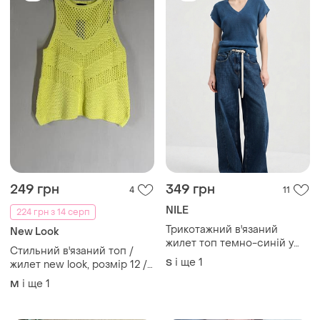
249 грн
349 грн
4
11
NILE
224 грн з 14 серп
Трикотажний в'язаний
New Look
жилет топ темно-синій у
Стильний в'язаний топ /
рубчик льон бавовна
і ще
1
S
жилет new look, розмір 12 /
кежуал класика бохо
40 (новий з біркою)
і ще
1
M