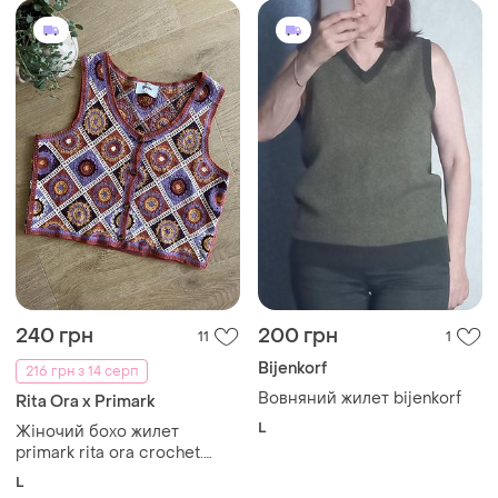
240 грн
200 грн
11
1
Bijenkorf
216 грн з 14 серп
Вовняний жилет bijenkorf
Rita Ora x Primark
L
Жіночий бохо жилет
primark rita ora crochet.
яскравий квітковий
L
візерунок, ґудзики,