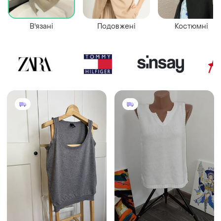
В'язані
Подовжені
Костюмні