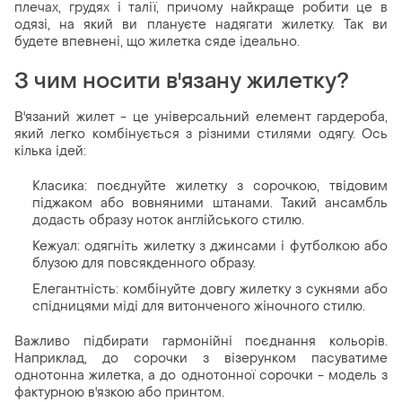
плечах, грудях і талії, причому найкраще робити це в
одязі, на який ви плануєте надягати жилетку. Так ви
будете впевнені, що жилетка сяде ідеально.
З чим носити в'язану жилетку?
В'язаний жилет - це універсальний елемент гардероба,
який легко комбінується з різними стилями одягу. Ось
кілька ідей:
Класика: поєднуйте жилетку з сорочкою, твідовим
піджаком або вовняними штанами. Такий ансамбль
додасть образу ноток англійського стилю.
Кежуал: одягніть жилетку з джинсами і футболкою або
блузою для повсякденного образу.
Елегантність: комбінуйте довгу жилетку з сукнями або
спідницями міді для витонченого жіночного стилю.
Важливо підбирати гармонійні поєднання кольорів.
Наприклад, до сорочки з візерунком пасуватиме
однотонна жилетка, а до однотонної сорочки - модель з
фактурною в'язкою або принтом.