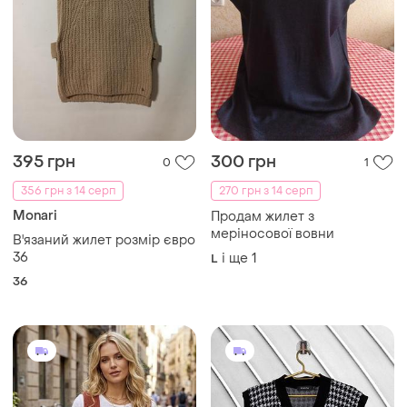
395 грн
300 грн
0
1
356 грн з 14 серп
270 грн з 14 серп
Monari
Продам жилет з
меріносової вовни
В'язаний жилет розмір євро
36
і ще
1
L
36