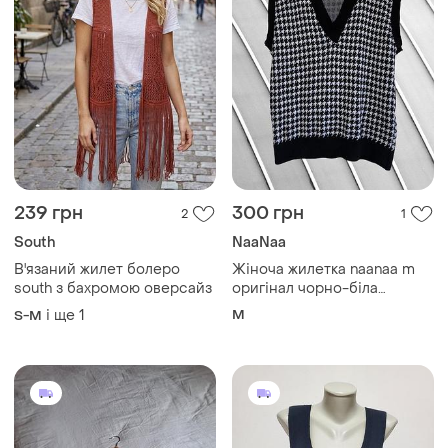
239 грн
300 грн
2
1
South
NaaNaa
В'язаний жилет болеро
Жіноча жилетка naanaa m
south з бахромою оверсайз
оригінал чорно-біла
жилетка гусяча лапка
і ще
1
M
S-M
стильний жилет безрукавка
в принт 44 46