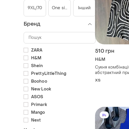
9XL/70
One size
Інший
Бренд
ZARA
510 грн
H&M
H&M
Shein
Сукня комбінація
абстрактний пр
PrettyLittleThing
розміру
ХS
Boohoo
New Look
ASOS
Primark
Mango
Next