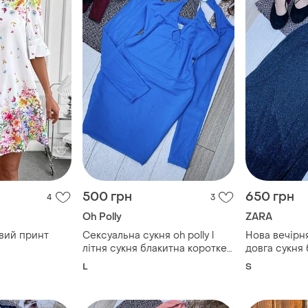
500 грн
650 грн
4
3
Oh Polly
ZARA
овий принт
Сексуальна сукня oh polly l
Нова вечірня
літня сукня блакитна коротке
довга сукня
плаття вечірнє плаття з
сукня з розр
L
S
розрізами облягаюча сукня
плаття зара 
спиною