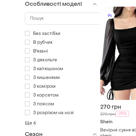
Особливості моделі
Без застібки
В рубчик
В'язані
З декольте
З капюшоном
З кишенями
З коміром
З корсетом
З поясом
270 грн
З розрізом на нозі
-28%
370 грн
Shein
Ще 6
Вечірня сукня в
Сезон
shein