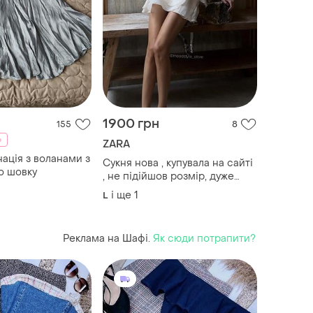
1900 грн
155
8
%
ZARA
нація з воланами з
Сукня нова , купувала на сайті
о шовку
, не підійшов розмір, дуже
гарна 😍
і ще
1
L
Реклама на Шафі.
Як сюди потрапити?