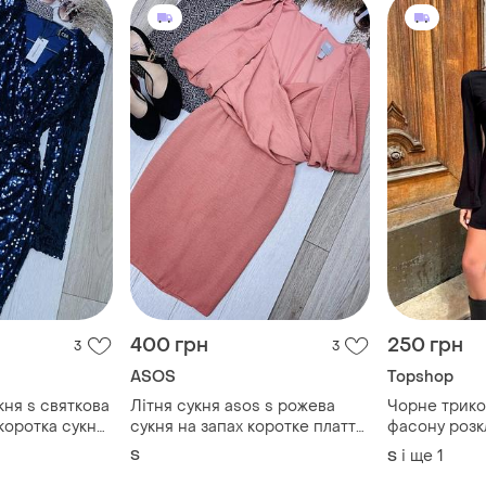
400 грн
250 грн
3
3
ASOS
Topshop
кня s святкова
Літня сукня asos s рожева
Чорне трико
 коротка сукня
сукня на запах коротке плаття
фасону розк
м темно синя
святкове плаття приталене
довгими рук
S
і ще
1
S
topshop