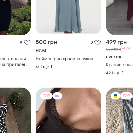
500 грн
499 грн
9
8
-11%
559 грн
H&M
ever.me
укава-волани
Неймовірно красива сукня
орна приталена
Красиве пла
і ще
1
M
ка чорна сукня
і ще
1
42
TOP
TOP