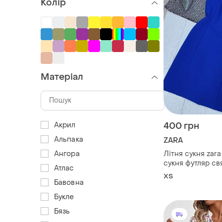
Колір
Матеріал
400 грн
Акрил
Альпака
ZARA
Літня сукня zara
Ангора
сукня футляр св
Атлас
з глибоким вирі
ХS
зара синє
Бавовна
Букле
Бязь