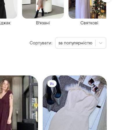
іджак
В'язані
Святкові
Сукн
Сортувати:
за популярністю