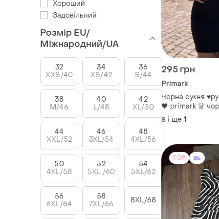
Хороший
Задовільний
Розмір EU/
Міжнародний/UA
32
34
36
295 грн
XXS/40
XS/42
S/44
Primark
Чорна сукня ♥️р
38
40
42
🖤 primark 👗 ч
M/46
L/48
XL/50
сукня 🖤 малень
і ще
1
S
стрейч s - m
44
46
48
XXL/52
3XL/54
4XL/56
TOP
50
52
54
4XL/58
5XL /60
5XL/62
56
58
8XL/68
6XL/64
7XL/66