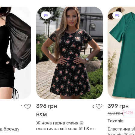
395 грн
399 грн
1
3
-12%
450 грн
H&M
Tezenis
Жіноча гарна сукня 🌸
еластична квіткова 🌸 h&m
ід бренду
Еластична ві
divided 👗 сукня міні кльош з
tezenis 👗 з