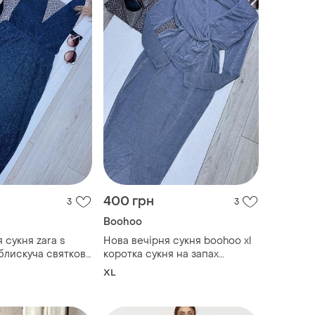
400 грн
3
3
Boohoo
 сукня zara s
Нова вечірня сукня boohoo xl
 блискуча святкова
коротка сукня на запах
ізом на нозі
святкова сукня з
XL
з відкритою
металізованим блиском