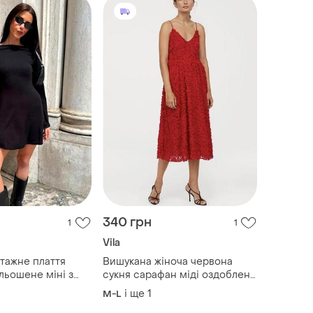
340 грн
1
1
Vila
тажне плаття
Вишукана жіноча червона
льошене міні з
сукня сарафан міді оздоблена
авами від бренду
обʼємними деталями
і ще
1
M-L