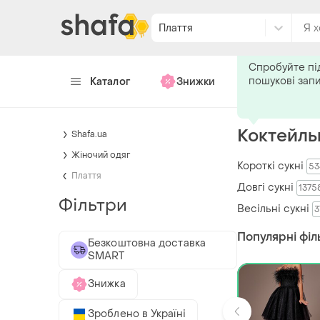
Плаття
Подпишитес
Спробуйте пі
пошукові зап
Каталог
Знижки
Хендмейд
Коктейльн
Shafa.ua
Жіночий одяг
Короткі сукні
53
Плаття
Довгі сукні
1375
Фільтри
Весільні сукні
3
Популярні філ
Безкоштовна доставка
SMART
Знижка
Зроблено в Україні