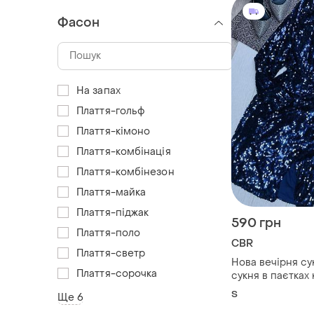
Фасон
На запах
Плаття-гольф
Плаття-кімоно
Плаття-комбінація
Плаття-комбінезон
Плаття-майка
Плаття-піджак
590 грн
Плаття-поло
CBR
Плаття-светр
Нова вечірня су
Плаття-сорочка
сукня в паєтках
футляр з вирізо
S
Ще 6
сукня