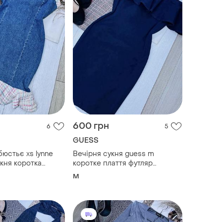
600 грн
6
5
GUESS
бюстьє xs lynne
Вечірня сукня guess m
кня коротка
коротке плаття футляр
р з твідовими
святкова сукня з воланом
M
укня рибка
плаття з відкритими плечима