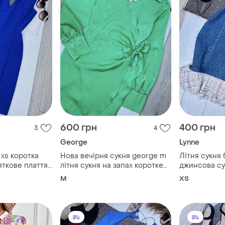
600 грн
400 грн
3
4
George
Lynne
 xs коротка
Нова вечірня сукня george m
Літня сукня 
яткове плаття
літня сукня на запах коротке
джинсова су
зом плаття
плаття комбінація сатинова
плаття футля
M
ХS
сукня салатова
вставками с
бюстьє