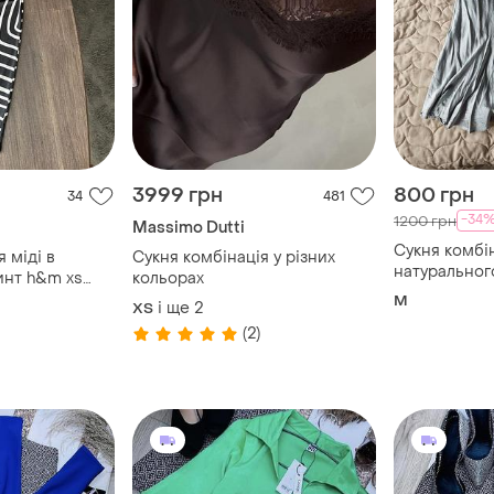
3999 грн
800 грн
34
481
-34
1200 грн
Massimo Dutti
Сукня комбі
 міді в
Сукня комбінація у різних
натуральног
инт h&m xs
кольорах
M
і ще
2
ХS
(2)