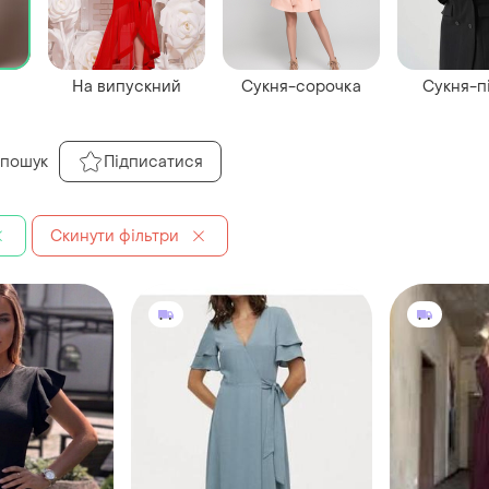
На випускний
Сукня-сорочка
Сукня-п
 пошук
Підписатися
Скинути фільтри