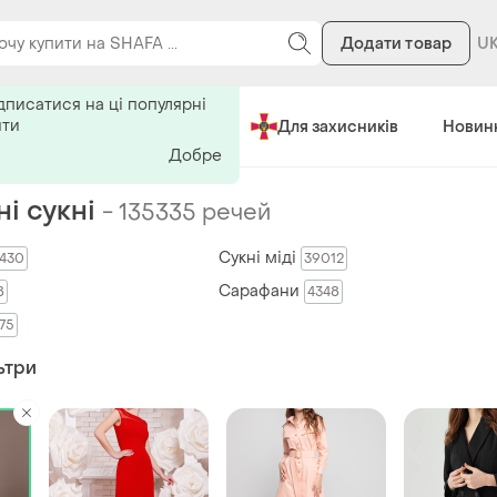
Додати товар
ь на поиск
дписатися на ці популярні
ити
Зроблено в Україні
Для захисників
Новин
Добре
і сукні
-
135335 речей
Сукні міді
430
39012
Сарафани
8
4348
75
ьтри