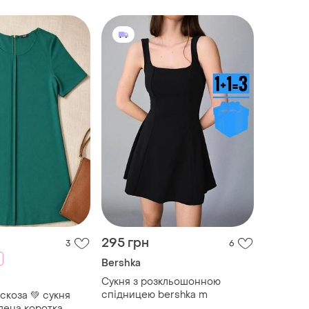
295 грн
3
6
Bershka
Сукня з розкльошонною
спідницею bershka m
скоза 💚 сукня
елена коротка