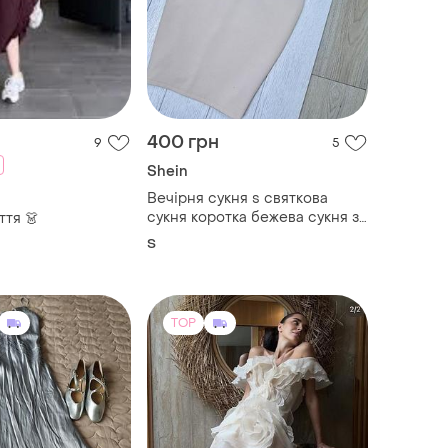
400 грн
9
5
Shein
Вечірня сукня s святкова
сукня коротка бежева сукня з
ття 👗
пір’ям плаття футляр на тонких
S
бретельках
TOP