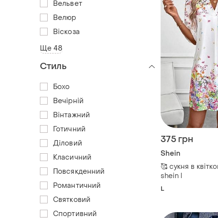
Вельвет
Велюр
Віскоза
Ще 48
Стиль
Бохо
Вечірній
Вінтажний
Готичний
375 грн
Діловий
Shein
Класичний
🥰 сукня в квітк
Повсякденний
shein l
Романтичний
L
Святковий
Спортивний