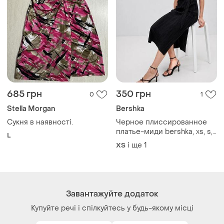
685 грн
350 грн
0
1
Stella Morgan
Bershka
Сукня в наявності.
Черное плиссированное
платье-миди bershka, xs, s,
L
с разрезом на ноге, с
і ще
1
ХS
декольте, без рукавов,
удлинённое платье
сарафан, платье с поясом,
сукня чорна
Завантажуйте додаток
Купуйте речі і спілкуйтесь у будь-якому місці