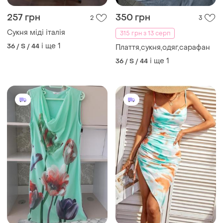
257 грн
350 грн
2
3
Сукня міді італія
315 грн з 13 серп
і ще
1
36 / S / 44
Плаття,сукня,одяг,сарафан
і ще
1
36 / S / 44