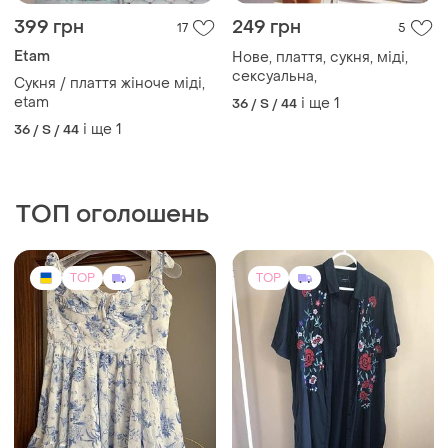
399 грн
249 грн
17
5
Etam
Нове, плаття, сукня, міді,
сексуальна,
Сукня / плаття жіноче міді,
etam
і ще
1
36 / S / 44
і ще
1
36 / S / 44
ТОП оголошень
TOP
TOP