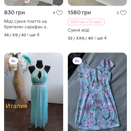
830 грн
1580 грн
4
2
Міді сукня плаття на
1422 грн з 13 серп
бретелях сарафан з
Сукня міді
вирізами на талії в квіти
і ще
4
34 / XS / 42
і ще
4
32 / XXS / 40