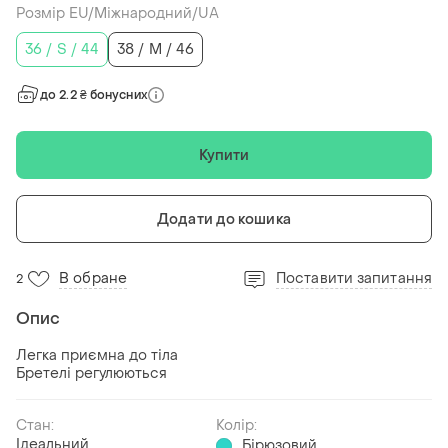
Розмір EU/Міжнародний/UA
36 / S / 44
38 / M / 46
до 2.2 ₴ бонусних
Купити
Додати до кошика
В обране
Поставити запитання
2
Опис
Легка приємна до тіла
Бретелі регулюються
Стан:
Колір:
Ідеальний
Бірюзовий