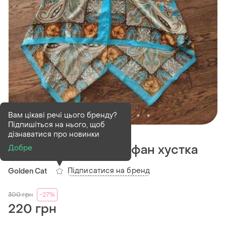
Вам цікаві речі цього бренду?
Підпишіться на нього, щоб
В наявності
1 шт
дізнаватися про новинки
Сатінова сукня сарафан хустка
Добре
Підписатися на бренд
Golden Cat
300
грн
-27%
220 грн