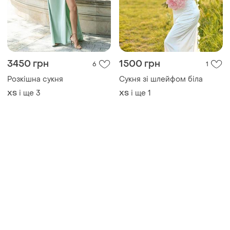
3450 грн
1500 грн
6
1
Розкішна сукня
Сукня зі шлейфом біла
і ще
3
і ще
1
ХS
ХS