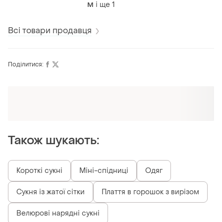
і ще
1
M
Всі товари продавця
Поділитися:
Оформлюйте підписку SMART
Отримайте замовлення з безкоштовною
доставкою
Також шукають:
Короткі сукні
Міні-спідниці
Одяг
Сукня із жатої сітки
Плаття в горошок з вирізом
Велюрові нарядні сукні