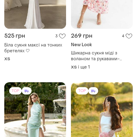
525 грн
269 грн
3
4
New Look
Біла сукня максі на тонких
бретелях 🤍
Шикарна сукня міді з
воланом та рукавами-
ХS
ліхтариками/плаття/
і ще
1
ХS
сарафан
TOP
TOP