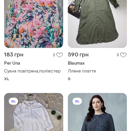
183 грн
590 грн
2
3
Per Una
Blaumax
Сукня повітряна,поліестер
Лляне плаття
XL
S