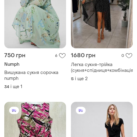
750 грн
1680 грн
6
0
Numph
Легка сукня-трійка
(сукня+спідниця+комбінація)
Вишукана сукня сорочка
numph
і ще
2
S
і ще
1
34