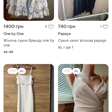
1400 грн
740 грн
9
1
One by One
Papaya
Жіноча сукня бренду one by
Сукня халат віскоза papaya
one
і ще
1
XL
46-48
TOP
TOP