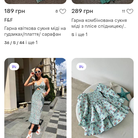
189 грн
289 грн
8
11
F&F
Гарна комбінована сукня
міді з плісе спідницею/
Гарна квіткова сукня міді на
плаття/сарафан
гудзиках/плаття/ сарафан
і ще
1
S
і ще
1
36 / S / 44