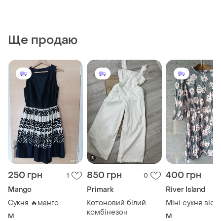
Ще продаю
250 грн
850 грн
400 грн
1
0
Mango
Primark
River Island
Сукня 🔥манго
Котоновий білий
Міні сукня віск
комбінезон
M
M