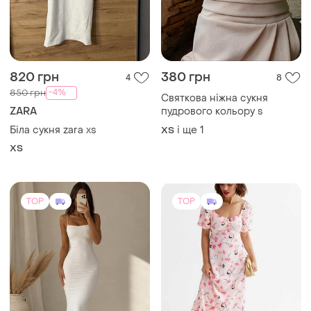
820 грн
380 грн
4
8
-4%
850 грн
Святкова ніжна сукня
ZARA
пудрового кольору s
Біла сукня zara xs
і ще
1
ХS
ХS
TOP
TOP