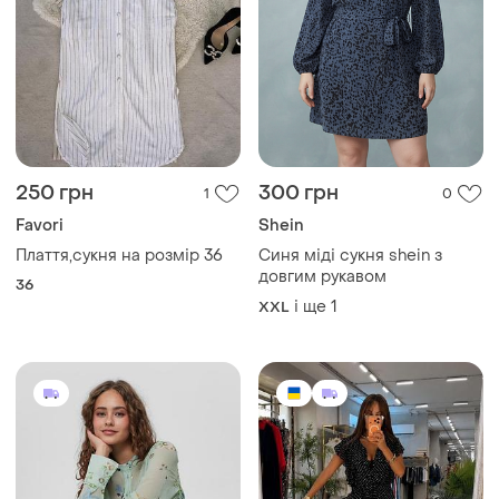
250 грн
300 грн
1
0
Favori
Shein
Плаття,сукня на розмір 36
Синя міді сукня shein з
довгим рукавом
36
і ще
1
XXL