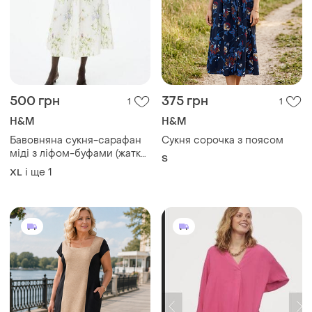
500 грн
375 грн
1
1
H&M
H&M
Бавовняна сукня-сарафан
Сукня сорочка з поясом
міді з ліфом-буфами (жатка)
S
та ніжним квітковим
і ще
1
XL
принтом від h&m🤍💚