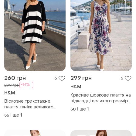
260 грн
299 грн
5
5
-14%
299 грн
H&M
H&M
Красиве шовкове плаття на
підкладці великого розміру
Віскозне трикотажне
батал
плаття туніка великого
і ще
1
50
розміру батал
і ще
1
56