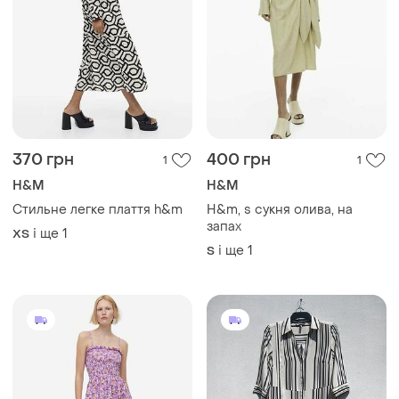
370 грн
400 грн
1
1
H&M
H&M
Стильне легке плаття h&m
H&m, s сукня олива, на
запах
і ще
1
ХS
і ще
1
S