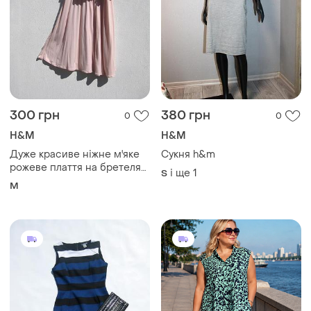
300 грн
380 грн
0
0
H&M
H&M
Дуже красиве ніжне м'яке
Сукня h&m
рожеве плаття на бретелях
і ще
1
S
h&amp;m
M