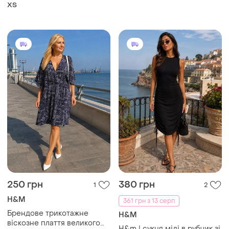
ХS
250 грн
380 грн
1
2
H&M
361 грн з 13 серп
Брендове трикотажне
H&M
віскозне плаття великого
H&m | сукня міді в рубчик зі