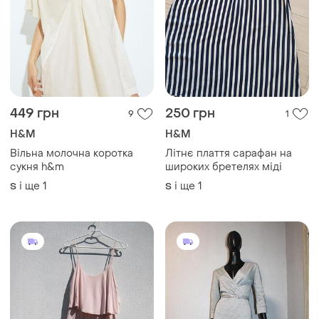
449 грн
250 грн
9
1
H&M
H&M
Вільна молочна коротка
Літнє плаття сарафан на
сукня h&m
широких бретелях міді
і ще
1
і ще
1
S
S