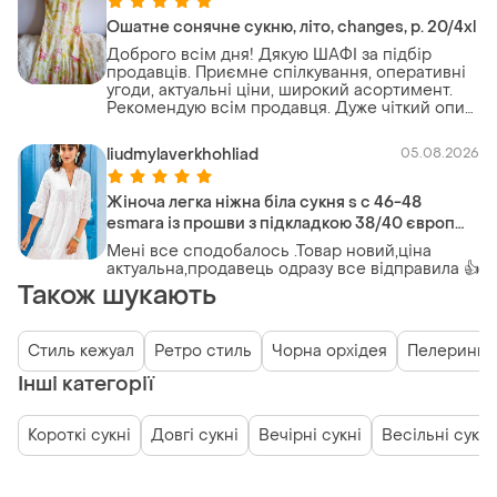
Ошатне сонячне сукню, літо, changes, р. 20/4xl
Доброго всім дня! Дякую ШАФІ за підбір
продавців. Приємне спілкування, оперативні
угоди, актуальні ціни, широкий асортимент.
Рекомендую всім продавця. Дуже чіткий опис
і реальні фото полегшили мій вибір. Всі речі
чудово підійшли. Угодою задоволена. Всім
liudmylaverkhohliad
05.08.2026
якнвйшвидшого миру!
Жіноча легка ніжна біла сукня s с 46-48
esmara із прошви з підкладкою 38/40 європ
нова
Мені все сподобалось .Товар новий,ціна
актуальна,продавець одразу все відправила 👍
Також шукають
Стиль кежуал
Ретро стиль
Чорна орхідея
Пелерини
Інші категорії
Короткі сукні
Довгі сукні
Вечірні сукні
Весільні сукні