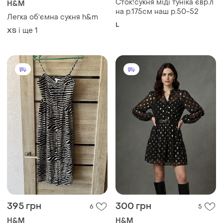
Сток!сукня міді туніка євр.л
H&M
на р.175см наш р.50-52
Легка обʼємна сукня h&m
L
і ще
1
ХS
395 грн
300 грн
6
5
H&M
H&M