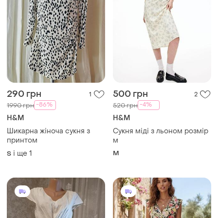
290 грн
500 грн
1
2
-86%
-4%
1990 грн
520 грн
H&M
H&M
Шикарна жіноча сукня з
Сукня міді з льоном розмір
принтом
м
і ще
1
M
S