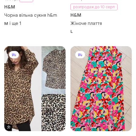
H&M
розпродаж до 10 серп
Чорна вільна сукня h&m
H&M
і ще
1
Жіноче плаття
M
L