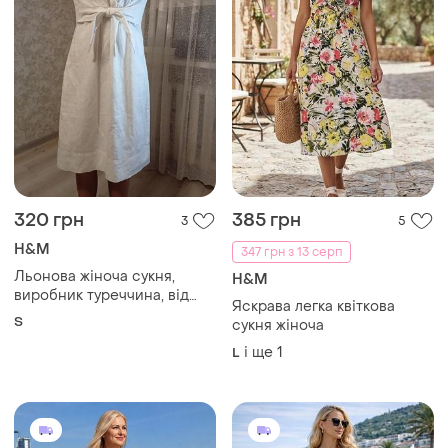
320 грн
385 грн
3
5
H&M
347 грн з 13 серп
Льонова жіноча сукня,
H&M
виробник туреччина, від
Яскрава легка квіткова
h&m
S
сукня жіноча
і ще
1
L