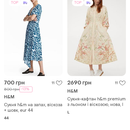
TOP
TOP
700 грн
2690 грн
11
11
-13%
800 грн
H&M
H&M
Сукня-кафтан h&m premium
з льоном і віскозою, нова, l
Сукня h&m на запах, віскоза
+ шовк, eur 44
L
44