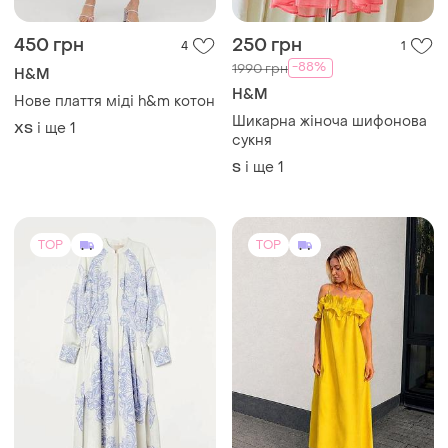
450 грн
250 грн
4
1
-88%
1990 грн
H&M
H&M
Нове плаття міді h&m котон
Шикарна жіноча шифонова
і ще
1
ХS
сукня
і ще
1
S
TOP
TOP