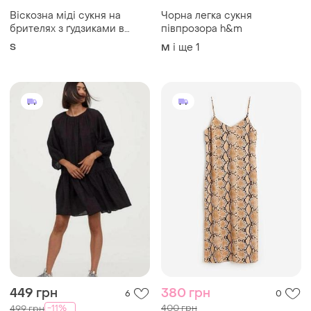
Віскозна міді сукня на
Чорна легка сукня
брителях з ґудзиками в
півпрозора h&m
зебровий принт h&m
S
і ще
1
M
449 грн
380 грн
6
0
400 грн
-11%
499 грн