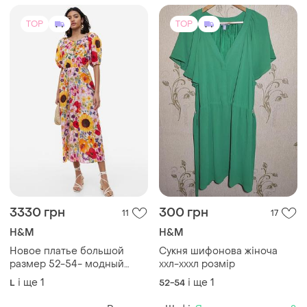
TOP
TOP
3330 грн
300 грн
11
17
H&M
H&M
Новое платье большой
Сукня шифонова жіноча
размер 52-54- модный
ххл-хххл розмір
фасон батист бренд h&m
і ще
1
і ще
1
L
52-54