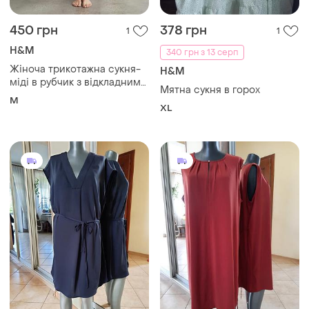
450 грн
378 грн
1
1
H&M
340 грн з 13 серп
Жіноча трикотажна сукня-
H&M
міді в рубчик з відкладним
Мятна сукня в горох
коміром поло та ґудзиками
M
по всій довжині h&m
XL