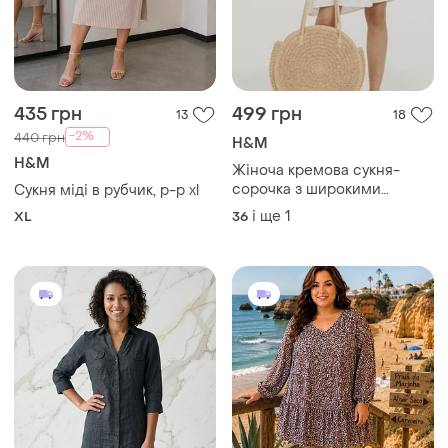
435 грн
499 грн
13
18
-2%
440 грн
H&M
H&M
Жіноча кремова сукня-
сорочка з широкими
Сукня міді в рубчик, р-р xl
рукавами h&m
і ще
1
XL
36