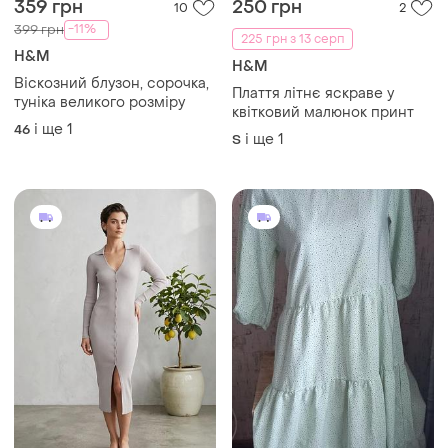
359 грн
250 грн
10
2
-11%
399 грн
225 грн з 13 серп
H&M
H&M
Віскозний блузон, сорочка,
Плаття літнє яскраве у
туніка великого розміру
квітковий малюнок принт
і ще
1
46
і ще
1
S