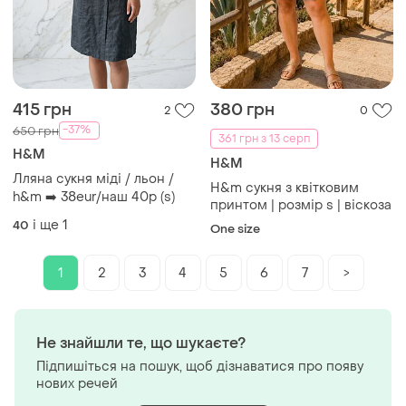
415 грн
380 грн
2
0
-37%
650 грн
361 грн з 13 серп
H&M
H&M
Лляна сукня міді / льон /
H&m сукня з квітковим
h&m ➡️ 38eur/наш 40р (s)
принтом | розмір s | віскоза
і ще
1
40
One size
1
2
3
4
5
6
7
>
Не знайшли те, що шукаєте?
Підпишіться на пошук, щоб дізнаватися про появу
нових речей