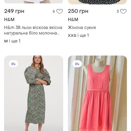
249 грн
250 грн
6
3
H&M
H&M
H&m 38 льон віскоза якісна
Жіноча сукня
натуральна біло молочна
і ще
1
XХS
жіноча сукня міді трендова
і ще
1
M
лляна