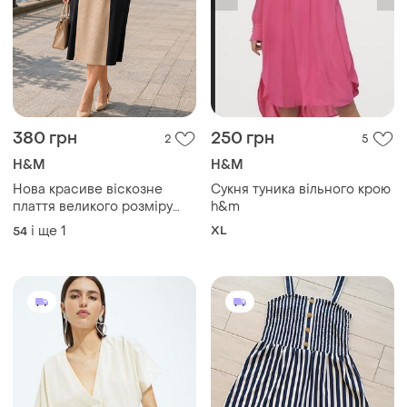
380 грн
250 грн
2
5
H&M
H&M
Нова красиве віскозне
Сукня туника вільного крою
плаття великого розміру
h&m
батал
і ще
1
XL
54