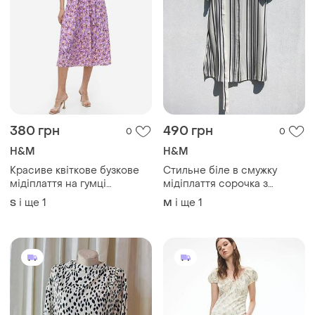
380 грн
490 грн
0
0
H&M
H&M
Красиве квіткове бузкове
Стильне біле в смужку
мідіплаття на гумці
мідіплаття сорочка з
h&amp;m
поясом із кишенями
і ще
1
і ще
1
S
M
h&amp;m