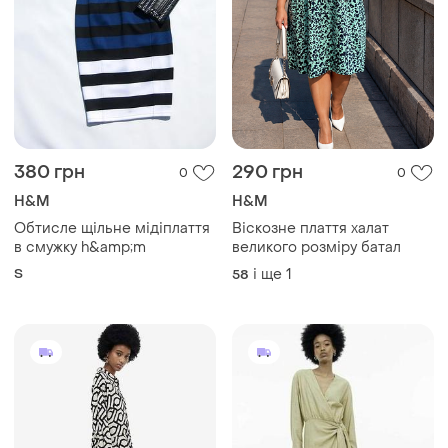
380 грн
290 грн
0
0
H&M
H&M
Обтисле щільне мідіплаття
Віскозне плаття халат
в смужку h&amp;m
великого розміру батал
S
і ще
1
58