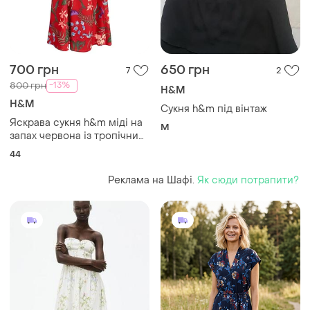
700 грн
650 грн
7
2
-13%
800 грн
H&M
H&M
Сукня h&m під вінтаж
Яскрава сукня h&m міді на
M
запах червона із тропічним
принтом, eur 44
44
Реклама на Шафі.
Як сюди потрапити?