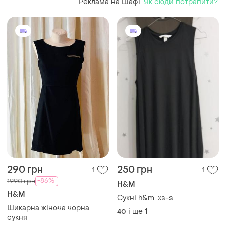
Реклама на Шафі.
Як сюди потрапити?
290 грн
250 грн
1
1
-86%
1990 грн
H&M
H&M
Сукні h&m. xs-s
Шикарна жіноча чорна
і ще
1
40
сукня