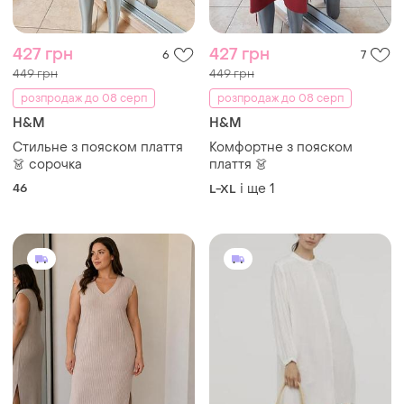
427 грн
427 грн
6
7
449 грн
449 грн
розпродаж до 08 серп
розпродаж до 08 серп
H&M
H&M
Стильне з пояском плаття
Комфортне з пояском
👗 сорочка
плаття 👗
46
і ще
1
L-XL