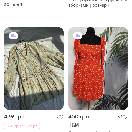
розміру батал
і ще
1
50
зборками | розмір l
L
439 грн
450 грн
1
3
H&M
395 грн з 13 серп