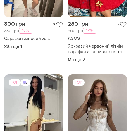
300 грн
250 грн
8
3
-15%
-17%
350 грн
300 грн
ASOS
Сарафан жіночий zara
Яскравий червоний літній
і ще
1
ХS
сарафан з вишивкою в гео-
племінному стилі asos.
і ще
2
M
TOP
TOP