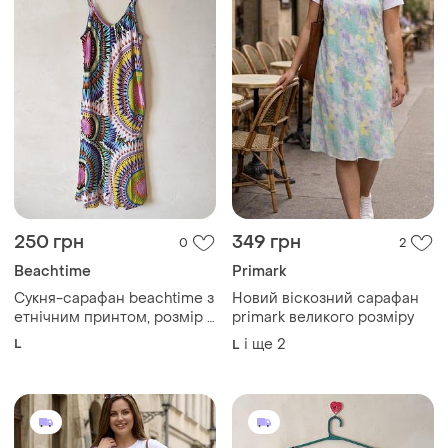
250 грн
349 грн
0
2
Beachtime
Primark
Сукня-сарафан beachtime з
Новий віскозний сарафан
етнічним принтом, розмір l
primark великого розміру
/ 48 (eur 40)
L
і ще
2
L