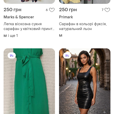
250 грн
250 грн
6
7
Marks & Spencer
Primark
Легка віскозна сукня
Сарафан в кольорі фуксія,
сарафан у квітковий принт
натуральний льон
marks & spencer indigo
і ще
1
M
M
collection розмір 12 / 40 /
m-l