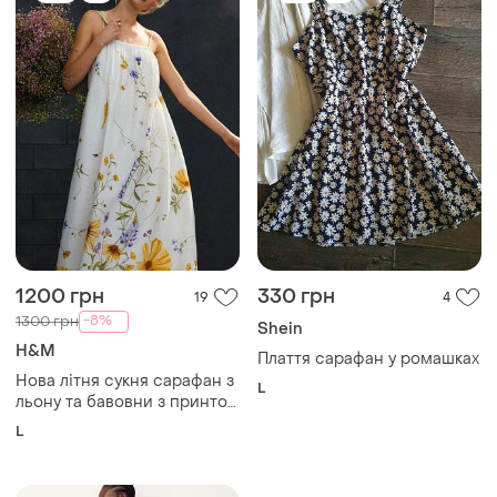
1200 грн
330 грн
19
4
-8%
1300 грн
Shein
H&M
Плаття сарафан у ромашках
Нова літня сукня сарафан з
L
льону та бавовни з принтом
польових квітів 🌼 розмір l
L