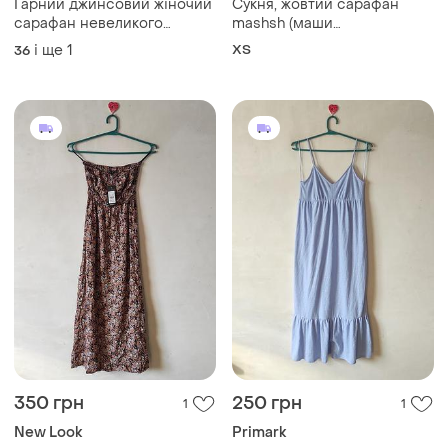
Гарний джинсовий жіночий
Сукня, жовтий сарафан
сарафан невеликого
mashsh (маши
розміру
єфросиніної), розмір xs (34)
і ще
1
ХS
36
350 грн
250 грн
1
1
New Look
Primark