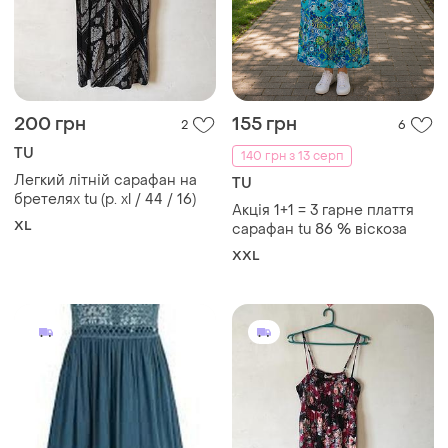
200 грн
155 грн
2
6
TU
140 грн з 13 серп
Легкий літній сарафан на
TU
бретелях tu (р. xl / 44 / 16)
Акція 1+1 = 3 гарне плаття
XL
сарафан tu 86 % вiскоза
XXL