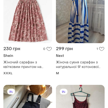
230 грн
299 грн
0
1
Shein
Next
Жіночий сарафан з
Жіноча сукня сарафан з
квітковим принтом на
натуральної 💯 котонової
бретельках, з резинкою на
тканини, виробник індія
XXXL
M
грудях