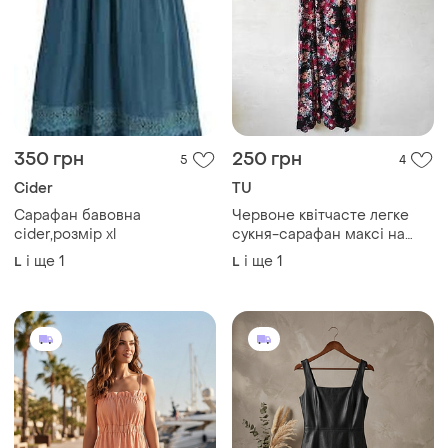
350 грн
250 грн
5
4
Cider
TU
Сарафан бавовна
Червоне квітчасте легке
cider,розмір xl
сукня-сарафан максі на
бретелях tu розмір 16 l ,xl
і ще
1
і ще
1
L
L