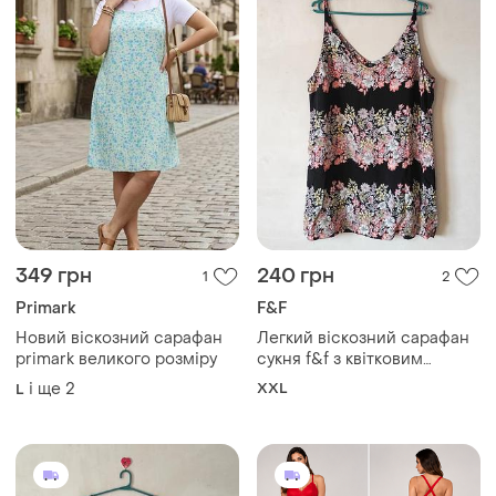
349 грн
240 грн
1
2
Primark
F&F
Новий віскозний сарафан
Легкий віскозний сарафан
primark великого розміру
сукня f&f з квітковим
принтом, розмір xxl
і ще
2
XXL
L