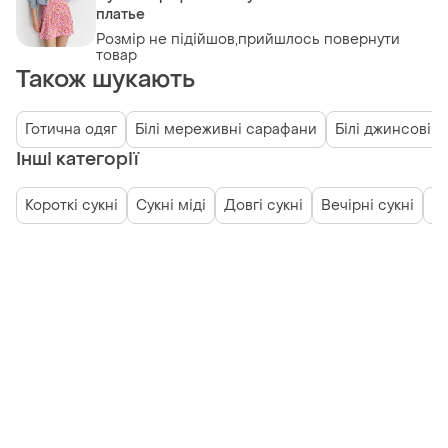
платье
Розмір не підійшов,прийшлось повернути
товар
Також шукають
Готична одяг
Білі мереживні сарафани
Білі джинсові 
Інші категорії
Короткі сукні
Сукні міді
Довгі сукні
Вечірні сукні
Ве