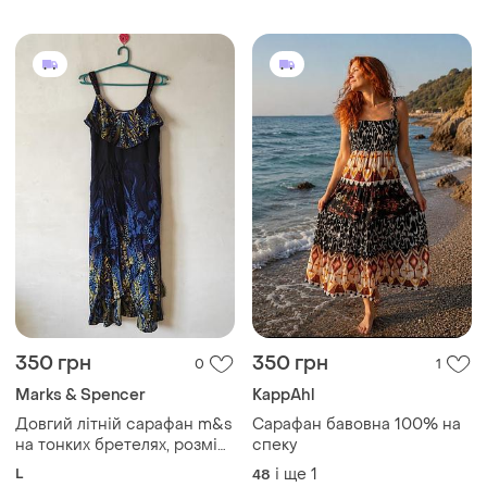
350 грн
350 грн
0
1
Marks & Spencer
KappAhl
Довгий літній сарафан m&s
Сарафан бавовна 100% на
на тонких бретелях, розмір
спеку
14/42 (l)
L
і ще
1
48