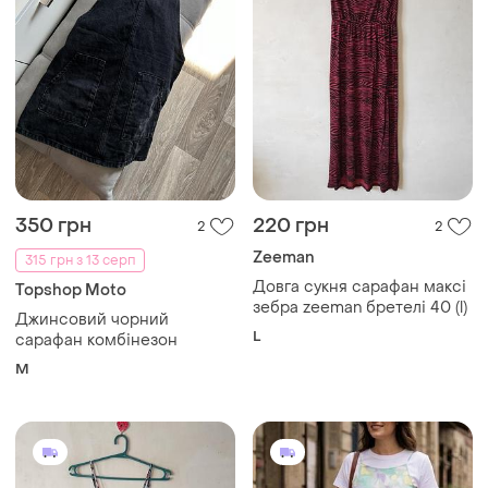
350 грн
220 грн
2
2
Zeeman
315 грн з 13 серп
Довга сукня сарафан максі
Topshop Moto
зебра zeeman бретелі 40 (l)
Джинсовий чорний
L
сарафан комбінезон
M