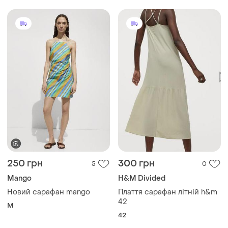
250 грн
300 грн
5
0
Mango
H&M Divided
Новий сарафан mango
Плаття сарафан літній h&m
42
M
42