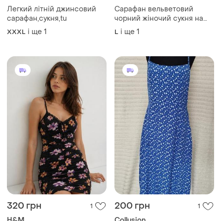
Легкий літній джинсовий
Сарафан вельветовий
сарафан,сукня,tu
чорний жіночий сукня на
бретелях
і ще
1
і ще
1
XXXL
L
320 грн
200 грн
1
1
H&M
Collusion