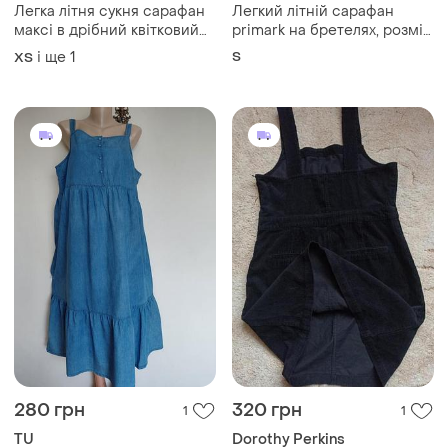
Легка літня сукня сарафан
Легкий літній сарафан
максі в дрібний квітковий
primark на бретелях, розмір
принт new look розмір s / xs
s (38-40)
і ще
1
S
ХS
/ 36 / 8
280 грн
320 грн
1
1
TU
Dorothy Perkins