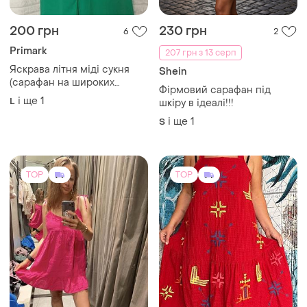
200 грн
230 грн
6
2
Primark
207 грн з 13 серп
Яскрава літня міді сукня
Shein
(сарафан на широких
Фірмовий сарафан під
бретелях)
і ще
1
L
шкіру в ідеалі!!!
і ще
1
S
TOP
TOP