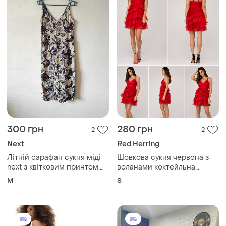
300 грн
280 грн
2
2
Next
Red Herring
Літній сарафан сукня міді
Шовкова сукня червона з
next з квітковим принтом,
воланами коктейльна
розмір 10/м/38
натуральний шовк на х/б
M
S
чохлі шовковий сарафан