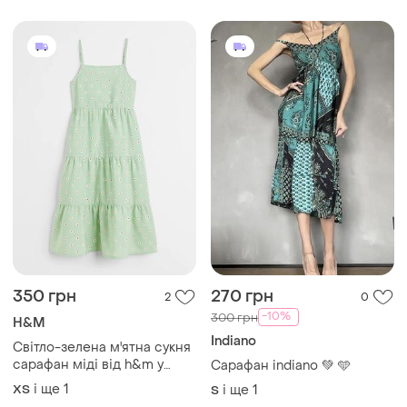
350 грн
270 грн
2
0
-10%
300 грн
H&M
Indiano
Світло-зелена м'ятна сукня
сарафан міді від h&m у
Сарафан indiano 💚 🩵
дрибну квітку на бретелях
і ще
1
ХS
і ще
1
S