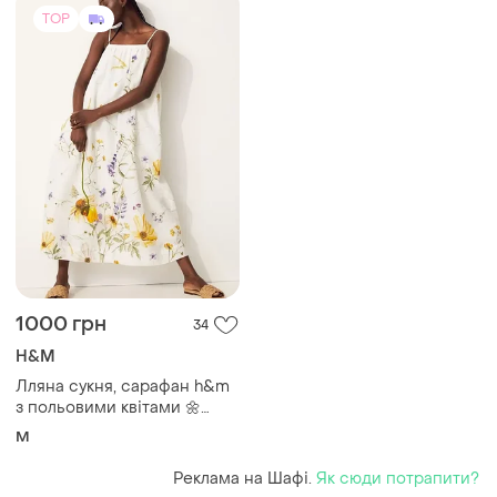
TOP
1000 грн
34
H&M
Лляна сукня, сарафан h&m
з польовими квітами 🌼
розмір m
M
Реклама на Шафі.
Як сюди потрапити?