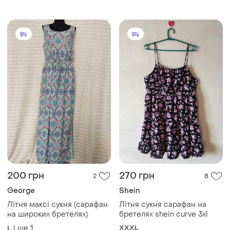
200 грн
270 грн
2
8
George
Shein
Літня максі сукня (сарафан
Літня сукня сарафан на
на широких бретелях)
бретелях shein curve 3xl
і ще
1
XXXL
L