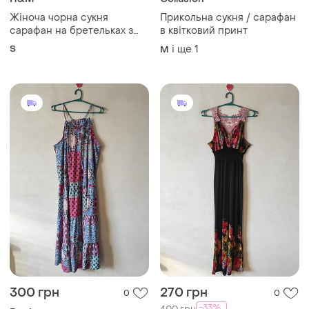
Жіноча чорна сукня
Прикольна сукня / сарафан
сарафан на бретельках з
в квітковий принт
квітковим принтом h&m
S
і ще
1
M
300 грн
270 грн
0
0
-33%
400 грн