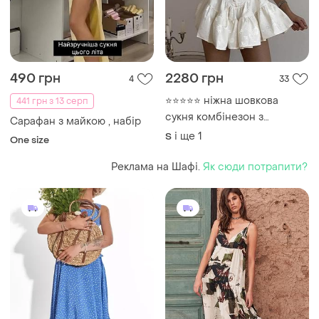
490 грн
2280 грн
4
33
⭐⭐⭐⭐⭐ ніжна шовкова
441 грн з 13 серп
сукня комбінезон з
Сарафан з майкою , набір
мереживом і рюшами 🎀
і ще
1
S
One size
a261
Реклама на Шафі.
Як сюди потрапити?