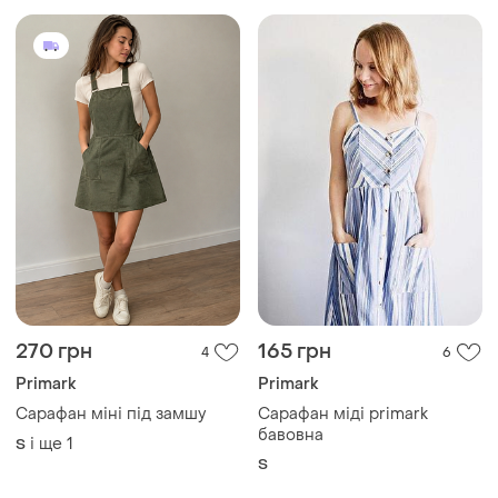
270 грн
165 грн
4
6
Primark
Primark
Сарафан міні під замшу
Сарафан міді primark
бавовна
і ще
1
S
S