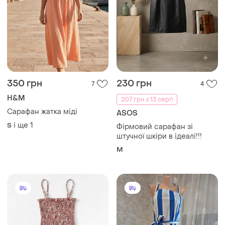
350 грн
230 грн
7
4
H&M
207 грн з 13 серп
Сарафан жатка міді
ASOS
і ще
1
S
Фірмовий сарафан зі
штучної шкіри в ідеалі!!!
M