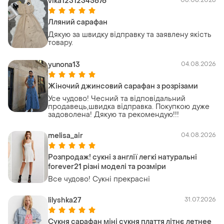
vika12312345676
06.08.2026
Лляний сарафан
Дякую за швидку відправку та заявлену якість
товару.
yunona13
04.08.2026
Жіночий джинсовий сарафан з розрізами
Усе чудово! Чесний та відповідальний
продавець,швидка відправка. Покупкою дуже
задоволена! Дякую та рекомендую!!!
melisa_air
04.08.2026
Розпродаж! сукні з англії легкі натуральні
forever21 різні моделі та розміри
Все чудово! Сукні прекрасні
lilyshka27
31.07.2026
Сукня сарафан міні сукня плаття літнє летнее