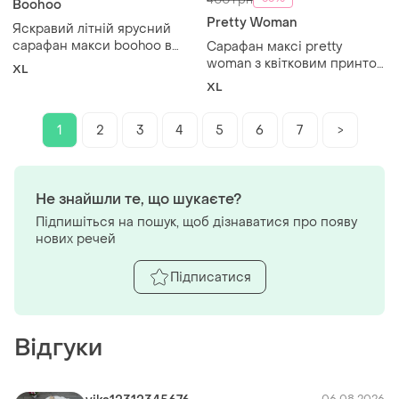
Boohoo
Pretty Woman
Яскравий літній ярусний
сарафан макси boohoo в
Сарафан максі pretty
східний візерунок / пейслі
woman з квітковим принтом
XL
xl 16 / 44
та рожевим мереживом,
XL
розмір xl
1
2
3
4
5
6
7
>
Не знайшли те, що шукаєте?
Підпишіться на пошук, щоб дізнаватися про появу
нових речей
Підписатися
Відгуки