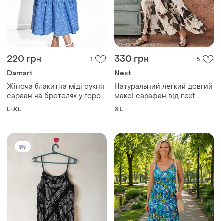
220 грн
330 грн
1
5
Damart
Next
Жіноча блакитна міді сукня
Натуральний легкий довгий
сараан на бретелях у горох
максі сарафан від next.
від damart
L-XL
XL