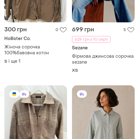
300 грн
699 грн
0
5
Hollister Co.
629 грн з 10 серп
Жіноча сорочка
Sezane
100%бавовна котон
Фірмова джинсова сорочка
і ще
1
S
sezane
ХS