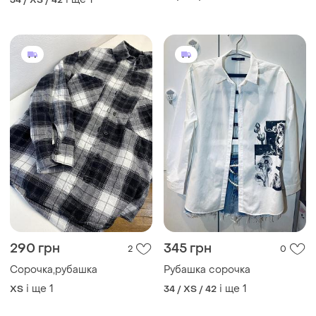
290 грн
345 грн
2
0
Сорочка,рубашка
Рубашка сорочка
і ще
1
і ще
1
ХS
34 / XS / 42