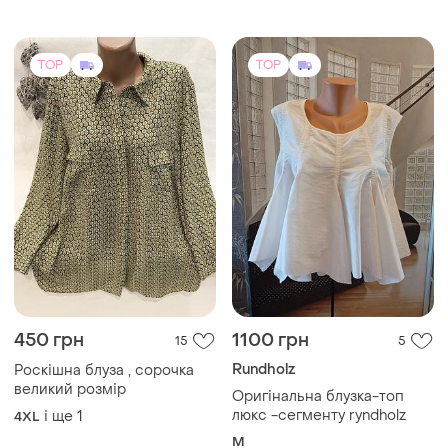
TOP
TOP
450 грн
1100 грн
15
5
Rundholz
Роскішна блуза , сорочка
великий розмір
Оригінальна блузка-топ
люкс -сегменту ryndholz
і ще
1
4XL
M