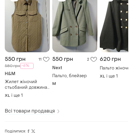
550 грн
550 грн
620 грн
11
2
-6%
580 грн
Next
Пальто жіноче
H&M
Пальто, блейзер
і ще
1
XL
Жилет жіночий
M
стьобаний довжина
93 см, пог 61 см, поб
і ще
1
XL
63 см, плечі 47 см
Всі товари продавця
Поділитися: