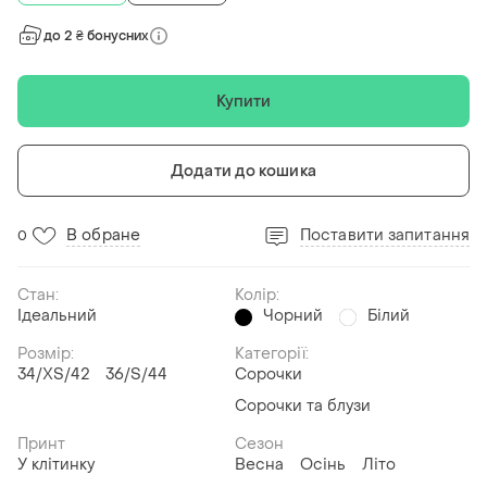
до 2 ₴ бонусних
Купити
Додати до кошика
В обране
Поставити запитання
0
Стан:
Колір:
Ідеальний
Чорний
Білий
Розмір:
Категорії:
34/XS/42
36/S/44
Сорочки
Сорочки та блузи
Принт
Сезон
У клітинку
Весна
Осінь
Літо