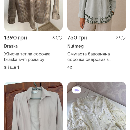
1390 грн
750 грн
3
2
Braska
Nutmeg
Жіноча тепла сорочка
Смугаста бавовняна
braska s-m розміру
сорочка оверсайз з
вишивкою р.14
і ще
1
42
S