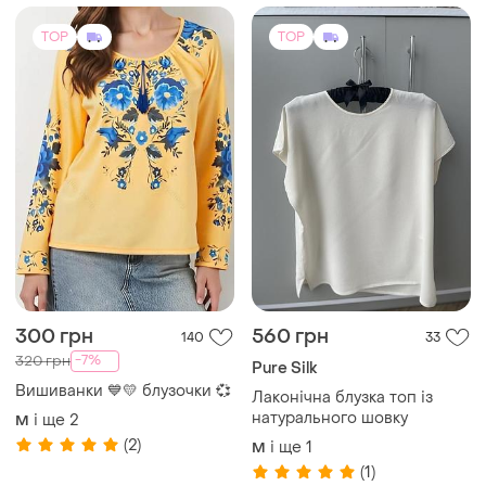
TOP
TOP
300 грн
560 грн
140
33
-7%
320 грн
Pure Silk
Вишиванки 💙💛 блузочки 💞
Лаконічна блузка топ із
натурального шовку
і ще
2
M
(2)
і ще
1
M
(1)