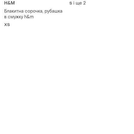
жіноча бежева вишиванка
H&M
і ще
2
S
💓
Блакитна сорочка, рубашка
в смужку h&m
ХS