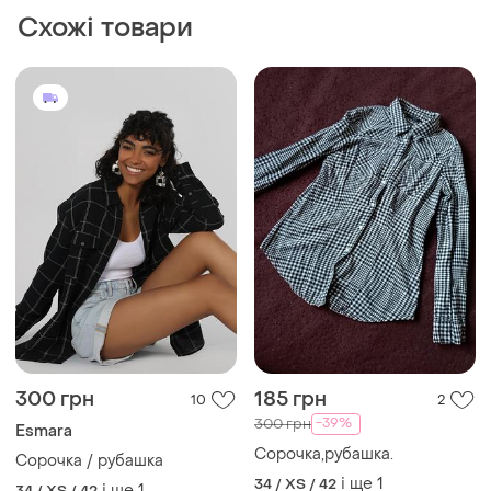
Схожі товари
300 грн
185 грн
10
2
-39%
300 грн
Esmara
Сорочка,рубашка.
Сорочка / рубашка
і ще
1
34 / XS / 42
і ще
1
34 / XS / 42