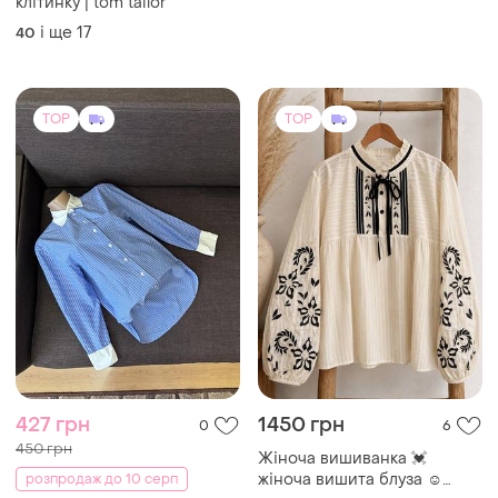
клітинку | tom tailor
і ще
17
40
TOP
TOP
427 грн
1450 грн
0
6
450 грн
Жіноча вишиванка 💓
жіноча вишита блуза ☺️
розпродаж до 10 серп