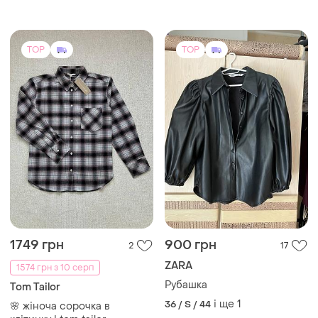
TOP
TOP
1749 грн
900 грн
2
17
ZARA
1574 грн з 10 серп
Рубашка
Tom Tailor
і ще
1
36 / S / 44
🌸 жіноча сорочка в