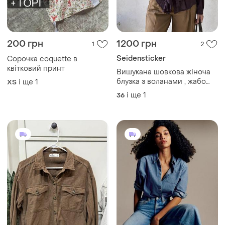
200 грн
1200 грн
1
2
Seidensticker
Сорочка coquette в
квітковий принт
Вишукана шовкова жіноча
блузка з воланами , жабо
і ще
1
ХS
100% шовк
і ще
1
36