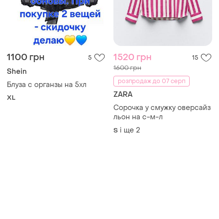
1100 грн
1520 грн
5
15
1600 грн
Shein
розпродаж до 07 серп
Блуза с органзы на 5хл
ZARA
XL
Сорочка у смужку оверсайз
льон на с-м-л
і ще
2
S