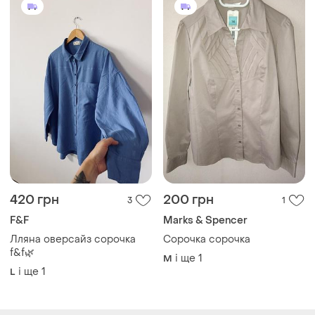
420 грн
200 грн
3
1
F&F
Marks & Spencer
Лляна оверсайз сорочка
Сорочка сорочка
f&f🌿
і ще
1
M
і ще
1
L