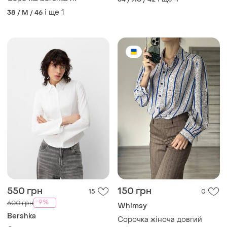
Сорочка bershka m
і ще
4
34 / XS / 42
і ще
1
38 / M / 46
550 грн
150 грн
15
0
-9%
600 грн
Whimsy
Bershka