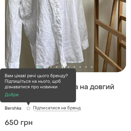
В наявності
1 шт
Вам цікаві речі цього бренду?
Підпишіться на нього, щоб
Жіноча біла сорочка на довгий
дізнаватися про новинки
рукав bershka l
Добре
Підписатися на бренд
Bershka
650 грн