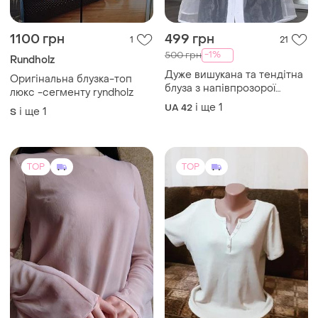
1100 грн
499 грн
1
21
-1%
500 грн
Rundholz
Дуже вишукана та тендітна
Оригінальна блузка-топ
блуза з напівпрозорої
люкс -сегменту ryndholz
органзи чудово підійде , як
і ще
1
UA 42
і ще
1
S
на романтичну вечерю так і
на свято 🥳
TOP
TOP