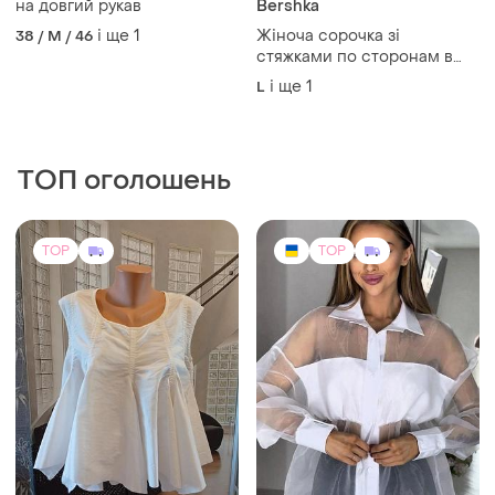
Жіноча класична сорочка
на довгий рукав
Bershka
і ще
1
Жіноча сорочка зі
38 / M / 46
стяжками по сторонам в
смужку bershka
і ще
1
L
ТОП оголошень
TOP
TOP