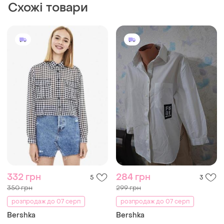
Схожі товари
332 грн
284 грн
5
3
350 грн
299 грн
розпродаж до 07 серп
розпродаж до 07 серп
Bershka
Bershka