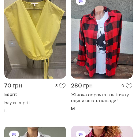
70 грн
280 грн
3
0
Esprit
Жіноча сорочка в клітинку.
одяг з сша та канади!
Блуза esprit
M
L