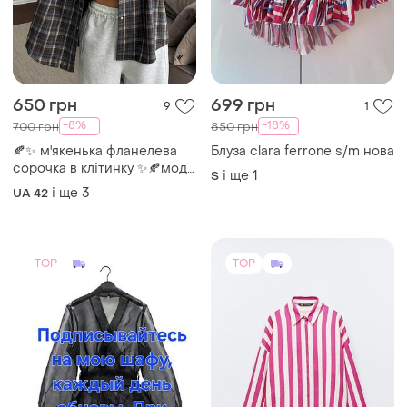
650 грн
699 грн
9
1
-8%
-18%
700 грн
850 грн
🍂✨ м'якенька фланелева
Блуза clara ferrone s/m нова
сорочка в клітинку ✨🍂мод.
і ще
1
S
2010
і ще
3
UA 42
TOP
TOP