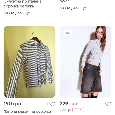
Сорочка жіноча довгий
рукав
Силуетна приталена
сорочка bershka
і ще
1
38 / M / 46
і ще
1
38 / M / 46
190 грн
229 грн
1
2
-24%
299 грн