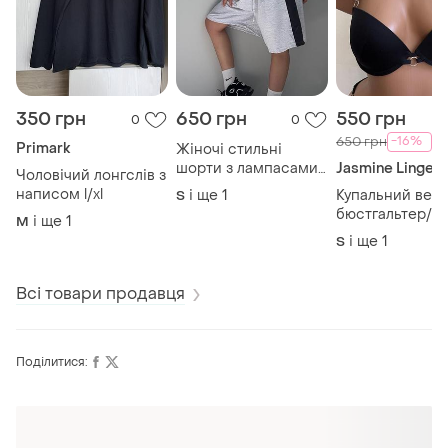
350 грн
650 грн
550 грн
0
0
-16%
650 грн
Primark
Жіночі стильні
шорти з лампасами
Jasmine Lingeri
Чоловічий лонгслів з
s/l спортивні шорти
написом l/xl
і ще
1
Купальний верх
S
бермуди для танців /
бюстгальтер/
і ще
1
M
широкі шорти з
базовий чорни
і ще
1
S
лампасами
верх від купаль
оверсайз
бюстгальтер
купальник з
Всі товари продавця
декором/ якісн
верх від купал
з пуш ап jasmin
Поділитися:
Оформлюйте підписку SMART