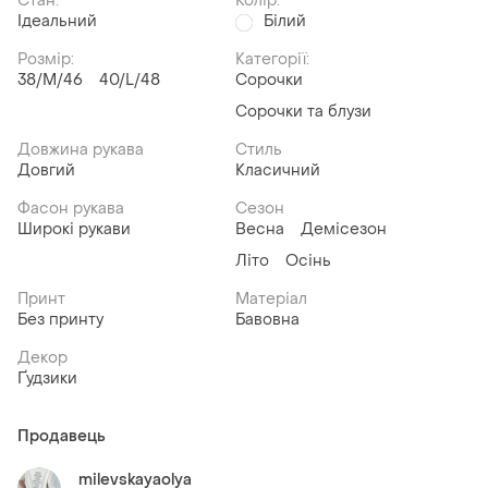
Стан:
Колір:
Ідеальний
Білий
Розмір:
Категорії:
38/M/46
40/L/48
Сорочки
Сорочки та блузи
Довжина рукава
Стиль
Довгий
Класичний
Фасон рукава
Сезон
Широкі рукави
Весна
Демісезон
Літо
Осінь
Принт
Матеріал
Без принту
Бавовна
Декор
Ґудзики
Продавець
milevskayaolya