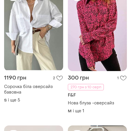
1190 грн
300 грн
2
1
Сорочка біла оверсайз
270 грн з 10 серп
бавовна
F&F
і ще
5
S
Нова блуза -оверсайз
і ще
1
M