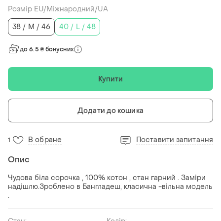
Розмір EU/Міжнародний/UA
38 / M / 46
40 / L / 48
до 6.5 ₴ бонусних
Купити
Додати до кошика
В обране
Поставити запитання
1
Опис
Чудова біла сорочка , 100% котон , стан гарний . Заміри
надішлю.Зроблено в Бангладеш, класична -вільна модель
.