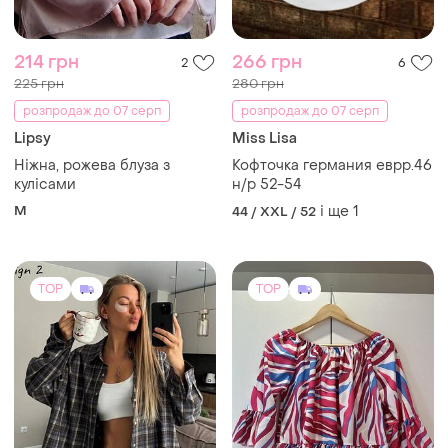
214 грн
266 грн
2
6
225 грн
280 грн
розпродаж до 07 серп
розпродаж до 07 серп
Lipsy
Miss Lisa
Ніжна, рожева блуза з
Кофточка германия еврр.46
кулісами
н/р 52-54
M
і ще
1
44 / XXL / 52
TOP
TOP