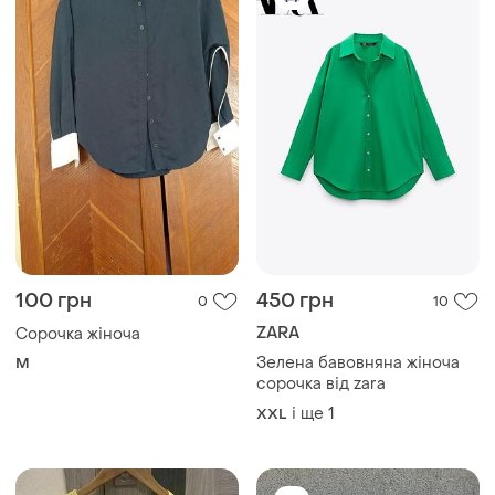
100 грн
450 грн
0
10
ZARA
Сорочка жіноча
Зелена бавовняна жіноча
M
сорочка від zara
і ще
1
XXL