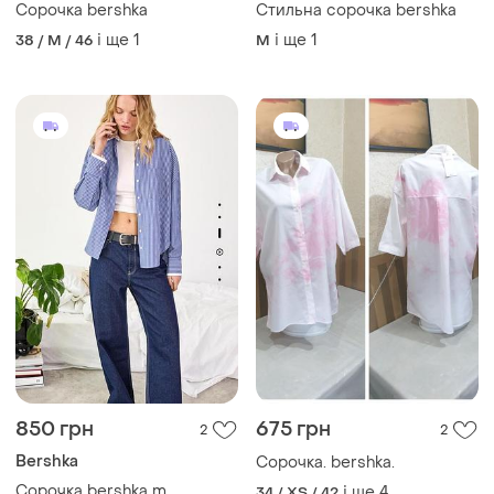
Сорочка bershka
Стильна сорочка bershka
і ще
1
і ще
1
38 / M / 46
M
850 грн
675 грн
2
2
Bershka
Сорочка. bershka.