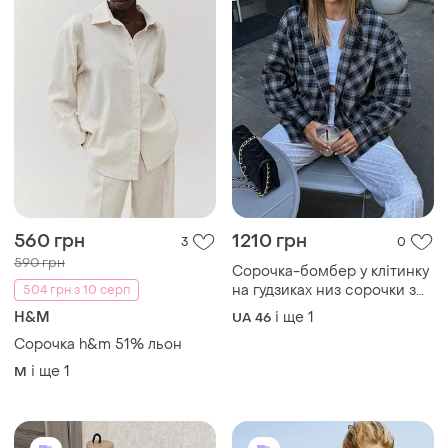
560 грн
1210 грн
3
0
590 грн
Сорочка-бомбер у клітинку
на гудзиках низ сорочки з
504 грн з 10 серп
куліскою з подвійним
H&M
і ще
1
UA 46
капюшоном з кишенями
Сорочка h&m 51% льон
і ще
1
M