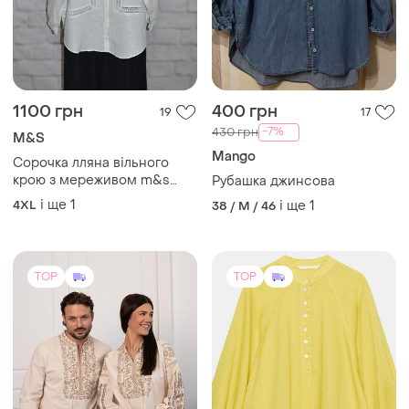
1100 грн
400 грн
19
17
-7%
430 грн
M&S
Mango
Сорочка лляна вільного
крою з мереживом m&s
Рубашка джинсова
collection
і ще
1
4XL
і ще
1
38 / M / 46
TOP
TOP