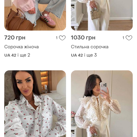
720 грн
1030 грн
1
1
Сорочка жіноча
Стильна сорочка
і ще
2
і ще
3
UA 42
UA 42