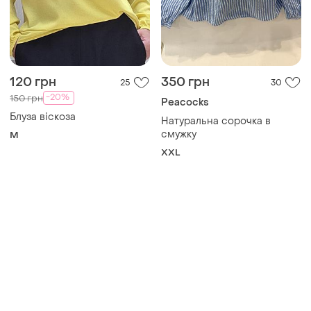
120 грн
350 грн
25
30
-20%
150 грн
Peacocks
Блуза віскоза
Натуральна сорочка в
смужку
M
XXL