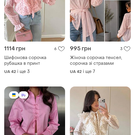
1114 грн
995 грн
6
3
Шифонова сорочка
Жіноча сорочка тенсел,
рубашка в принт
сорочка зі стразами
і ще
3
і ще
7
UA 42
UA 42