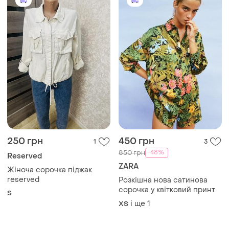
250 грн
450 грн
1
3
-48%
850 грн
Reserved
ZARA
Жіноча сорочка піджак
reserved
Розкішна нова сатинова
сорочка у квітковий принт
S
і ще
1
ХS