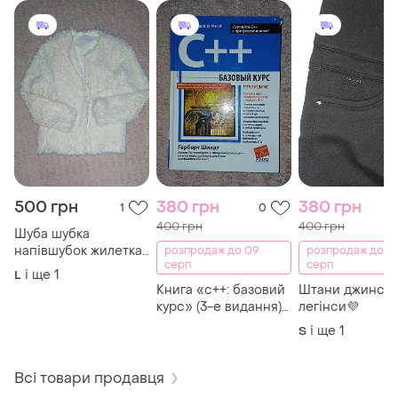
500 грн
380 грн
380 грн
1
0
400 грн
400 грн
Шуба шубка
напівшубок жилетка
розпродаж до 09
розпродаж до 0
серп
серп
хутряна💜
і ще
1
L
Книга «c++: базовий
Штани джинси
курс» (3-е видання)
легінси💜
герберта шилфта
і ще
1
S
Всі товари продавця