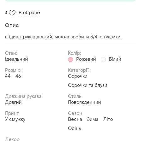
В обране
4
Опис
в ідиал. рукав довгий, можна зробити 3/4, є ґудзики.
Стан:
Колір:
Ідеальний
Рожевий
Білий
Розмір:
Категорії:
44
46
Сорочки
Сорочки та блузи
Довжина рукава
Стиль
Довгий
Повсякденний
Принт
Сезон
У смужку
Весна
Зима
Літо
Осінь
Декор