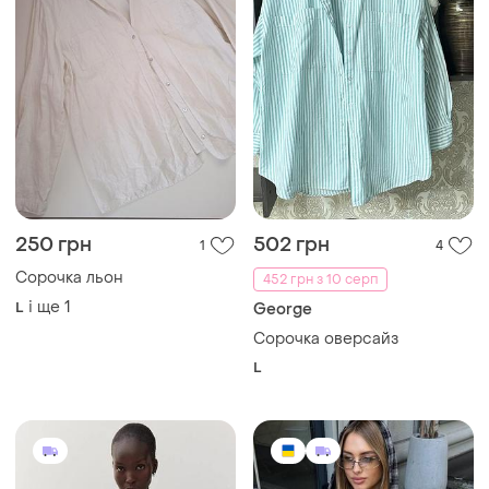
250 грн
502 грн
1
4
Сорочка льон
452 грн з 10 серп
і ще
1
L
George
Сорочка оверсайз
L