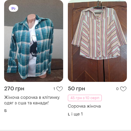
270 грн
50 грн
1
0
Жіноча сорочка в клітинку.
45 грн з 10 серп
одяг з сша та канади!
Сорочка жіноча
S
і ще
1
L