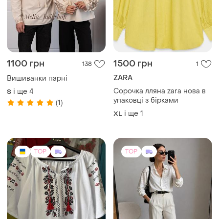
1100 грн
1500 грн
138
1
ZARA
Вишиванки парні
Сорочка лляна zara нова в
і ще
4
S
упаковці з бірками
(1)
і ще
1
XL
TOP
TOP