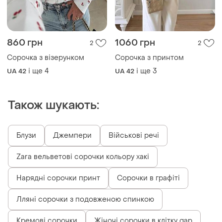
860 грн
1060 грн
2
2
Сорочка з візерунком
Сорочка з принтом
і ще
4
і ще
3
UA 42
UA 42
Також шукають:
Блузи
Джемпери
Військові речі
Zara вельветові сорочки кольору хакі
Нарядні сорочки принт
Сорочки в графіті
Лляні сорочки з подовженою спинкою
Кремові сорочки
Жіночі сорочки в клітку gap