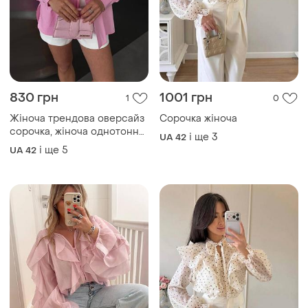
830 грн
1001 грн
1
0
Жіноча трендова оверсайз
Сорочка жіноча
сорочка, жіноча однотонна
і ще
3
UA 42
сорочка, жіноча сорочка на
і ще
5
UA 42
зав'язках