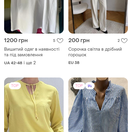
1200 грн
200 грн
5
2
Вишитий одяг в наявності
Сорочка світла в дрібний
та під замовлення
горошок
і ще
2
EU 38
UA 42-48
TOP
TOP