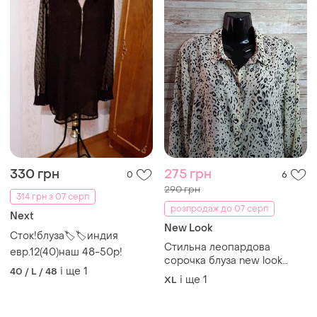
330 грн
275 грн
0
6
290 грн
314 грн з 07 серп
розпродаж до 07 серп
Next
New Look
Сток!блуза🏷🏷индия
Стильна леопардова
евр.12(40)наш 48-50р!
сорочка блуза new look
і ще
1
40 / L / 48
розмір xl-2xl
і ще
1
XL