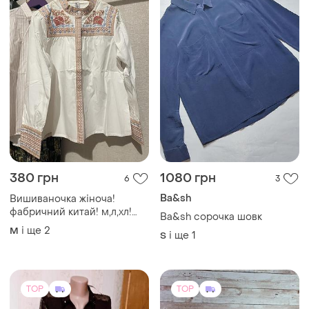
380 грн
1080 грн
6
3
Ba&sh
Вишиваночка жіноча!
фабричний китай! м,л,хл!
Ba&sh сорочка шовк
хлопок!
і ще
2
M
і ще
1
S
TOP
TOP