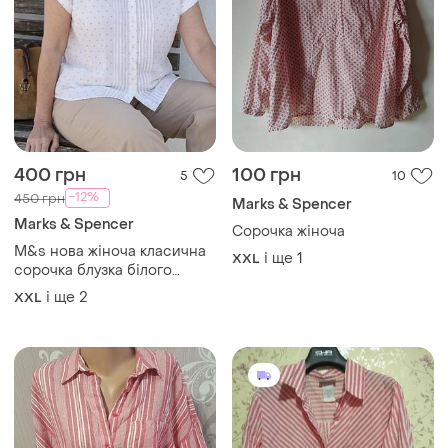
400 грн
100 грн
5
10
-12%
450 грн
Marks & Spencer
Marks & Spencer
Сорочка жіноча
M&s нова жіноча класична
і ще
1
XXL
сорочка блузка білого
кольору з коротким
і ще
2
XXL
рукавом великий розмір 20
2xl-3xl