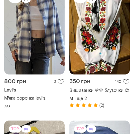
800 грн
350 грн
3
140
Levi's
Вишиванки 💙💛 блузочки 💞
М'яка сорочка levi's.
і ще
2
M
(2)
ХS
TOP
TOP