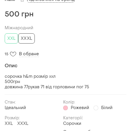
500 грн
Міжнародний
XXL
XXXL
В обране
15
Опис
сорочка h&m розмір ххл
500грн
довжина 77рукав 71 від горловини пог 75
Стан:
Колір:
Ідеальний
Рожевий
Білий
Розмір:
Категорії:
XXL
XXXL
Сорочки