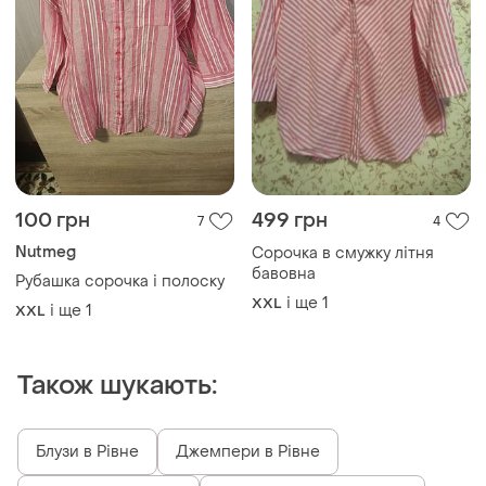
100 грн
499 грн
7
4
Nutmeg
Сорочка в смужку літня
бавовна
Рубашка сорочка і полоску
і ще
1
XXL
і ще
1
XXL
Також шукають:
Блузи в Рівне
Джемпери в Рівне