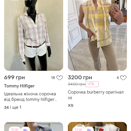
699 грн
3200 грн
18
4
-6%
3400 грн
Tommy Hilfiger
Сорочка burberry оригінал
Ідеальна жіноча сорочка
xs
від бренд tommy hilfiger
довершить любий образ.
ХS
і ще
1
34
TOP
TOP