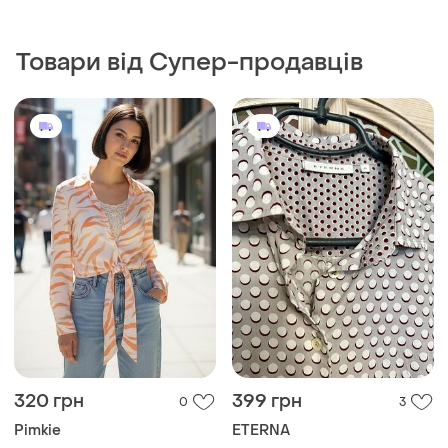
Товари від Супер-продавців
320 грн
399 грн
0
3
Pimkie
ETERNA