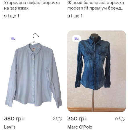
Укорочена сафарі сорочка
Жіноча бавовняна сорочка
на завʼязках
modern fit преміум бренд
eterna
і ще
1
і ще
1
S
S
380 грн
350 грн
2
0
Levi's
Marc O'Polo