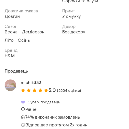
Сорочки та блузи
Довжина рукава
Принт
Довгий
У смужку
Сезон
Декор
Весна
Демісезон
Без декору
Літо
Осінь
Бренд:
H&M
Продавець
mishik333
5.0
(2204 оцінки)
Супер-продавець
Рівне
74% виконаних замовлень
Відповідає протягом 3х годин