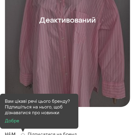
Деактивований
Вам цікаві речі цього бренду?
Підпишіться на нього, щоб
Деактивований
1 шт
дізнаватися про новинки
Сорочка h&m
Добре
Підписатися на бренд
H&M