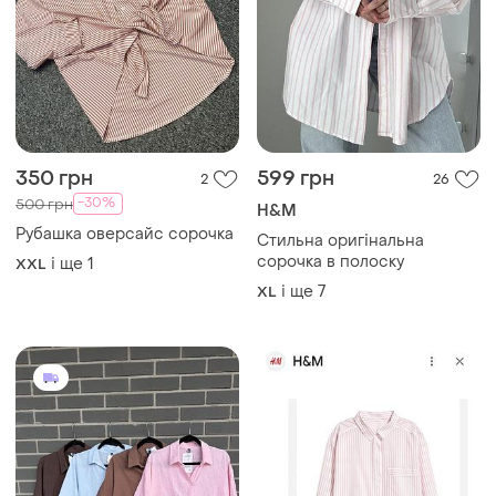
350 грн
599 грн
2
26
-30%
500 грн
H&M
Рубашка оверсайс сорочка
Стильна оригінальна
сорочка в полоску
і ще
1
XXL
і ще
7
XL