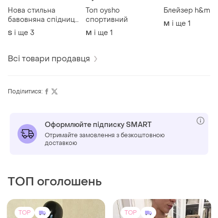
Нова стильна
Топ oysho
Блейзер h&m
бавовняна спідниця
спортивний
і ще
1
M
zara
і ще
3
і ще
1
S
M
Всі товари продавця
Поділитися:
Оформлюйте підписку SMART
Отримайте замовлення з безкоштовною
доставкою
ТОП оголошень
TOP
TOP