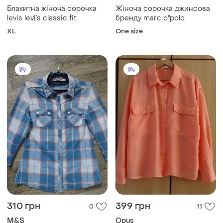
Блакитна жіноча сорочка
Жіноча сорочка джинсова
levis levi’s classic fit
бренду marc o''polo
XL
One size
310 грн
399 грн
0
11
M&S
Opus