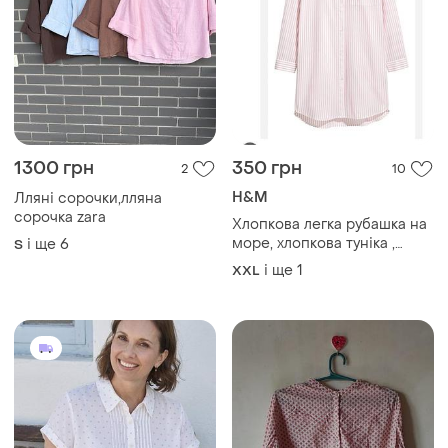
1300 грн
350 грн
2
10
H&M
Лляні сорочки,лляна
сорочка zara
Хлопкова легка рубашка на
море, хлопкова туніка ,
і ще
6
S
сорочка на кожен день, 3xl
і ще
1
XXL