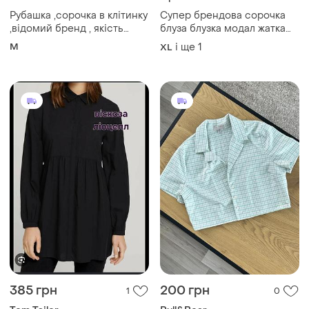
Рубашка ,сорочка в клітинку
Cупер брендова сорочка
,відомий бренд , якість
блуза блузка модал жатка
катон 💯 , розмір 10 💙
р.50-52
M
і ще
1
XL
385 грн
200 грн
1
0