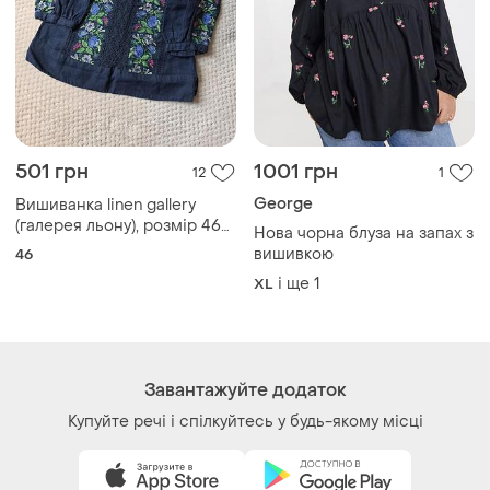
501 грн
1001 грн
12
1
George
Вишиванка linen gallery
(галерея льону), розмір 46
Нова чорна блуза на запах з
(m)
вишивкою
46
і ще
1
XL
Завантажуйте додаток
Купуйте речі і спілкуйтесь у будь-якому місці