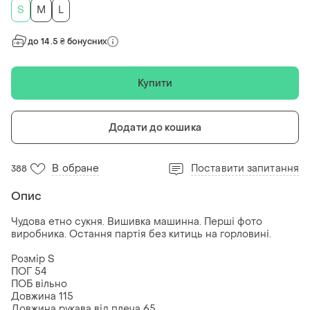
S
M
L
до 14.5 ₴ бонусних
Купити
Додати до кошика
В обране
Поставити запитання
388
Опис
Чудова етно сукня. Вишивка машинна. Перші фото
виробника. Остання партія без китиць на горловині.
Розмір S
ПОГ 54
ПОБ вільно
Довжина 115
Довжина рукава від плеча 65