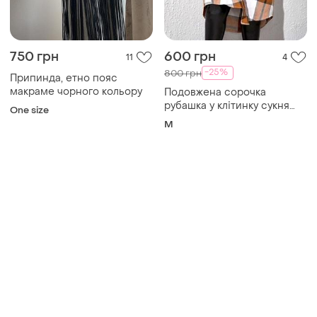
750 грн
600 грн
11
4
-25%
800 грн
Припинда, етно пояс
макраме чорного кольору
Подовжена сорочка
рубашка у клітинку сукня
One size
тоендова стильна базова
M
коричнева