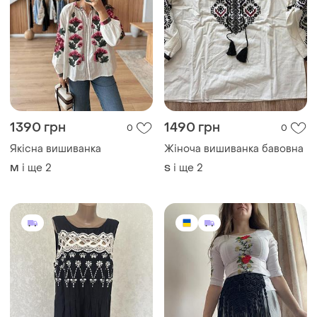
1390 грн
1490 грн
0
0
Якісна вишиванка
Жіноча вишиванка бавовна
і ще
2
і ще
2
M
S