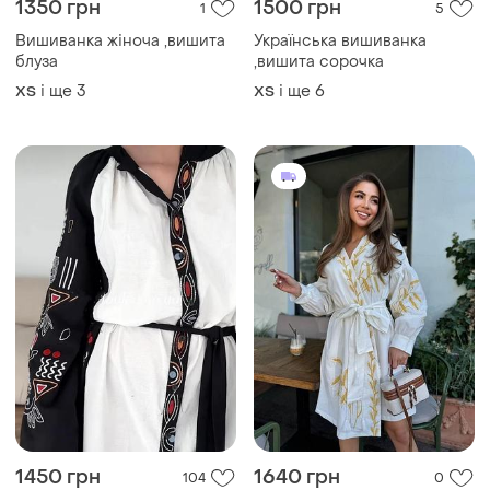
1350 грн
1500 грн
1
5
Вишиванка жіноча ,вишита
Українська вишиванка
блуза
,вишита сорочка
і ще
3
і ще
6
ХS
ХS
1450 грн
1640 грн
104
0