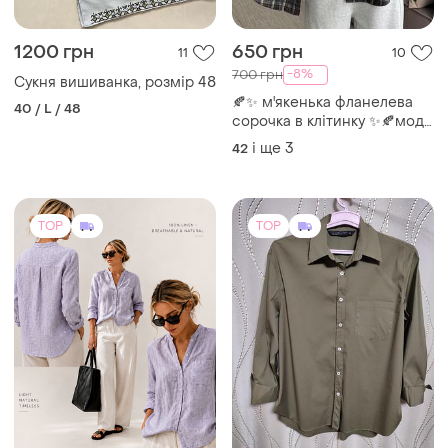
1200 грн
650 грн
11
10
-8%
700 грн
Сукня вишиванка, розмір 48
🍂✨ м'якенька фланелева
40 / L / 48
сорочка в клітинку ✨🍂мод.
2010
і ще
3
42
TOP
TOP