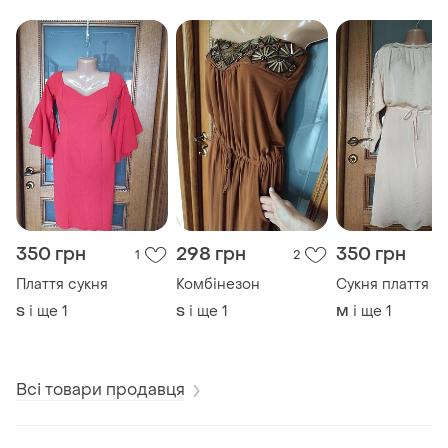
350 грн
298 грн
350 грн
1
2
Плаття сукня
Комбінезон
Сукня плаття ту
і ще
1
і ще
1
і ще
1
S
S
M
Всі товари продавця