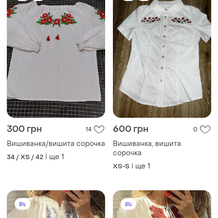
1400 грн
1350 грн
1
0
Красива вишиванка
Вишита сорочка вишиванка
красива вишита сорочка
в хрестик
вишиванка
і ще
9
і ще
6
ХS
ХS