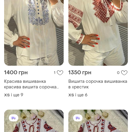
1150 грн
1200 грн
30
19
-8%
1250 грн
Вишита сукня вишиванка
плаття вишиванка вишите
Вишита сукня вишиванка
плаття в українському стилі
плаття вишиванка вишите
і ще
1
34 / XS / 42
плаття в українському стилі
і ще
1
34 / XS / 42