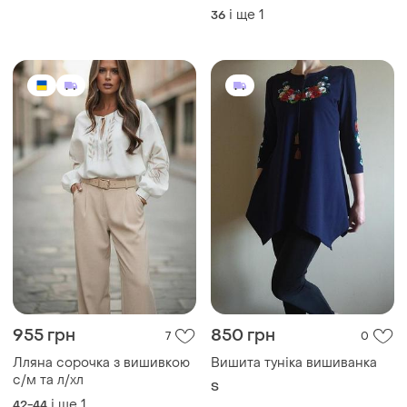
Лляна сорочка з вишивкою
Вишита туніка вишиванка
с/м та л/хл
S
і ще
1
42-44
988 грн
850 грн
1
0