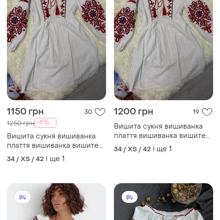
1200 грн
950 грн
3
95
Сорочка вишиванка
Сорочка вишиванка
і ще
2
і ще
4
34 / XS / 42
34 / XS / 42
(2)