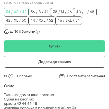
Розмір EU/Міжнародний/UA
34 / XS / 42
36 / S / 44
38 / M / 46
40 / L / 48
42 / XL / 50
44 / XXL / 52
46 / 3XL / 54
до 30 ₴ бонусних
Купити
Додати до кошика
В обране
Поставити запитання
13
Опис
Тканина: домоткане полотно
Сукня на кнопках
ррзмір 42 44 46 48
чоловіча сорочка в розмірах від XS до 3XL