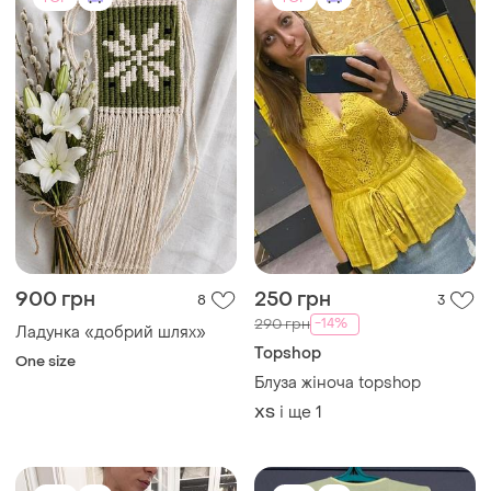
TOP
TOP
3200 грн
999 грн
5
2
-6%
-34%
3400 грн
1500 грн
Сорочка burberry оригінал
Шикарна блуза
xs
Інший
ХS