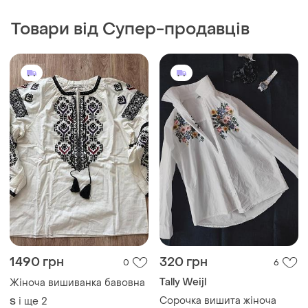
1490 грн
320 грн
0
6
Tally Weijl
Жіноча вишиванка бавовна
Сорочка вишита жіноча
і ще
2
S
і ще
1
36
955 грн
850 грн
7
0