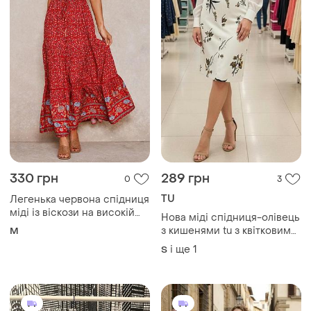
330 грн
289 грн
0
3
TU
Легенька червона спідниця
міді із віскози на високій
Нова міді спідниця-олівець
посадці
з кишенями tu з квітковим
M
принтом
і ще
1
S