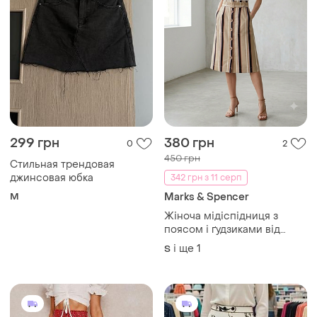
299 грн
380 грн
0
2
450 грн
Стильная трендовая
джинсовая юбка
342 грн з 11 серп
M
Marks & Spencer
Жіноча мідіспідниця з
поясом і ґудзиками від
бренда m&amp;s collection
і ще
1
S