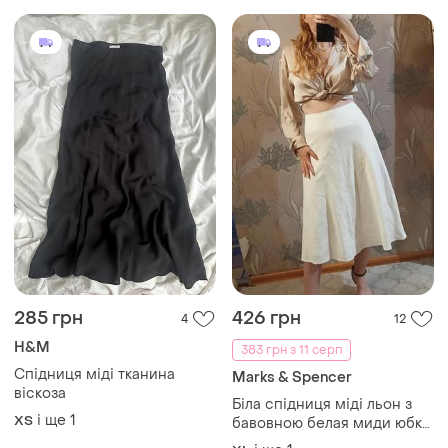
виробу -48 см.
285 грн
426 грн
4
12
H&M
383 грн з 11 серп
Спідниця міді тканина
Marks & Spencer
віскоза
Біла спідниця міді льон з
і ще
1
ХS
бавовною белая миди юбка
лен с хлопком