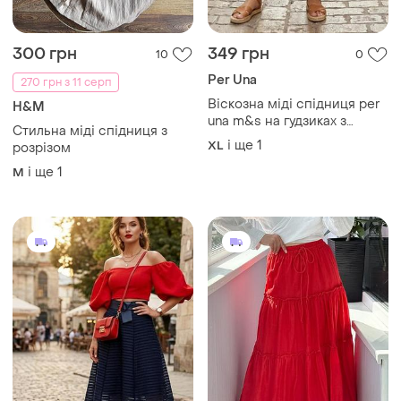
300 грн
349 грн
10
0
Per Una
270 грн з 11 серп
Віскозна міді спідниця per
H&M
una m&s на гудзиках з
Стильна міді спідниця з
паском
і ще
1
XL
розрізом
і ще
1
M