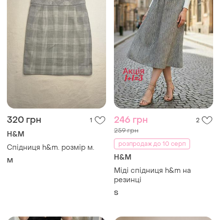
320 грн
246 грн
1
2
259 грн
H&M
розпродаж до 10 серп
Спідниця h&m. розмір м.
H&M
M
Міді спідниця h&m на
резинці
S