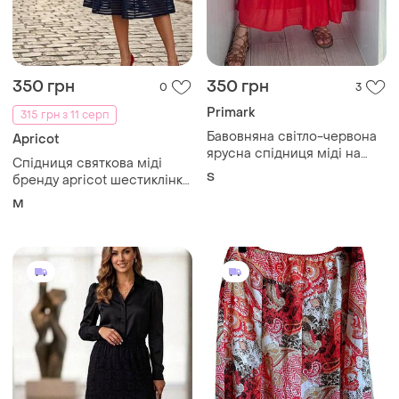
350 грн
350 грн
0
3
Primark
315 грн з 11 серп
Бавовняна світло-червона
Apricot
ярусна спідниця міді на
Спідниця святкова міді
високій посадці
S
бренду apricot шестиклінка
. заміри:пот-35(39) см,
M
довжина виробу -61 см.