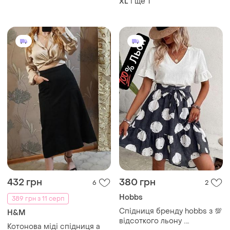
і ще
1
XL
432 грн
380 грн
6
2
Hobbs
389 грн з 11 серп
Спідниця бренду hobbs з 💯
H&M
відсоткого льону .
Котонова міді спідниця а