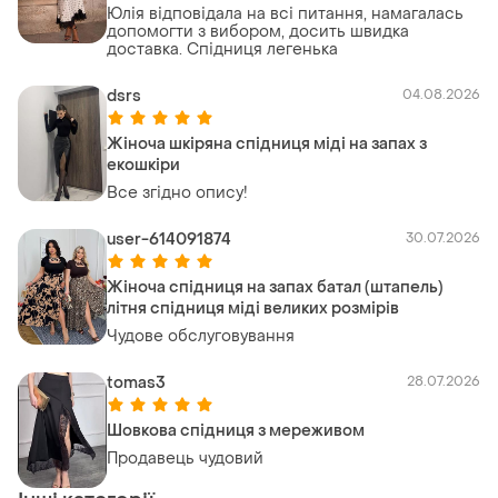
Юлія відповідала на всі питання, намагалась
допомогти з вибором, досить швидка
доставка. Спідниця легенька
dsrs
04.08.2026
Жіноча шкіряна спідниця міді на запах з
екошкіри
Все згідно опису!
user-614091874
30.07.2026
Жіноча спідниця на запах батал (штапель)
літня спідниця міді великих розмірів
Чудове обслуговування
tomas3
28.07.2026
Шовкова спідниця з мереживом
Продавець чудовий