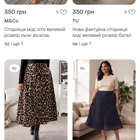
350 грн
350 грн
5
6
M&Co
TU
Спідниця міді літо великий
Нова фактурна спідниця
розмір льон віскоза.
міді великий розмір батал.
і ще
1
і ще
1
52
56