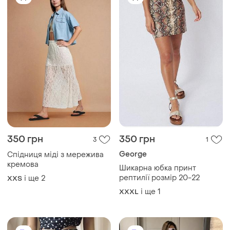
350 грн
350 грн
3
1
George
Спідниця міді з мережива
кремова
Шикарна юбка принт
рептилії розмір 20-22
і ще
2
XХS
і ще
1
XXXL