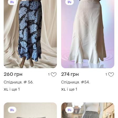
260 грн
274 грн
1
1
Спідниця. # 56.
Спідниця. #54.
і ще
1
і ще
1
XL
XL