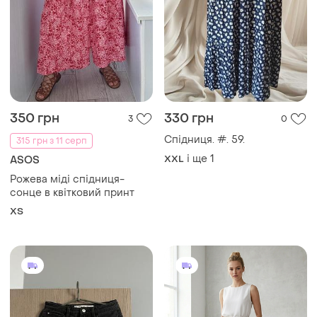
350 грн
330 грн
3
0
Спідниця. #. 59.
315 грн з 11 серп
і ще
1
XXL
ASOS
Рожева міді спідниця-
сонце в квітковий принт
ХS