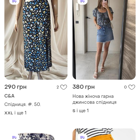
290 грн
380 грн
2
0
C&A
Нова жіноча гарна
джинсова спідниця
Спідниця. #. 50.
і ще
1
S
і ще
1
XXL