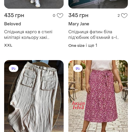
435 грн
345 грн
0
2
Beloved
Mary Jane
Спідниця карго в стилі
Спідниця фатин біла
мілітарі кольору хакі
підʼюбник обʼємний s-l
beloved
beverley jane
XXL
і ще
1
One size