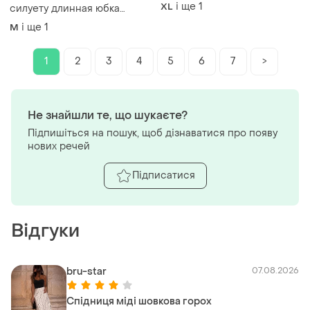
заміри:пот-45 см, довжина
і ще
1
XL
силуету длинная юбка
виробу 66 см.
хлопок под джинс
і ще
1
M
1
2
3
4
5
6
7
>
Не знайшли те, що шукаєте?
Підпишіться на пошук, щоб дізнаватися про появу
нових речей
Підписатися
Відгуки
bru-star
07.08.2026
Спідниця міді шовкова горох