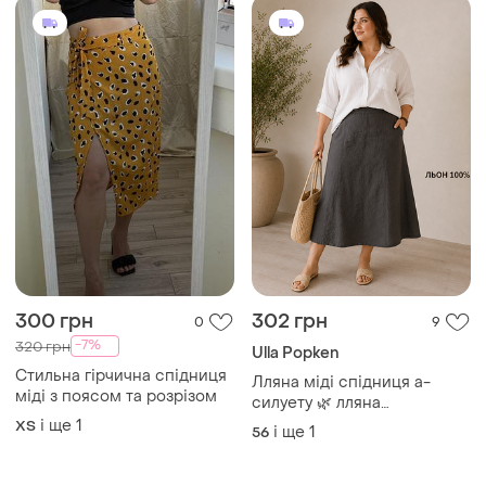
300 грн
302 грн
0
9
-7%
320 грн
Ulla Popken
Стильна гірчична спідниця
Лляна міді спідниця а-
міді з поясом та розрізом
силуету 🌿 лляна
розкльошена міді спідниця
і ще
1
ХS
і ще
1
56
батал шоколад