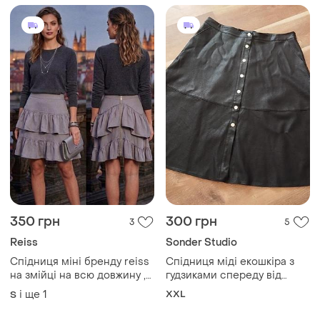
350 грн
300 грн
3
5
Reiss
Sonder Studio
Спідниця міні бренду reiss
Спідниця міді екошкіра з
на змійці на всю довжину ,з
гудзиками спереду від
штучного шовку (cupro)та
sonder studio 52 розмір
і ще
1
XXL
S
віскози
заміри:пот-39см,довжина