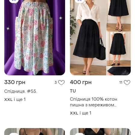
330 грн
400 грн
3
11
TU
Спідниця. #55.
Спідниця 100% котон
і ще
1
XXL
пишна з мереживом
рішельє великий розмір
і ще
1
XXL