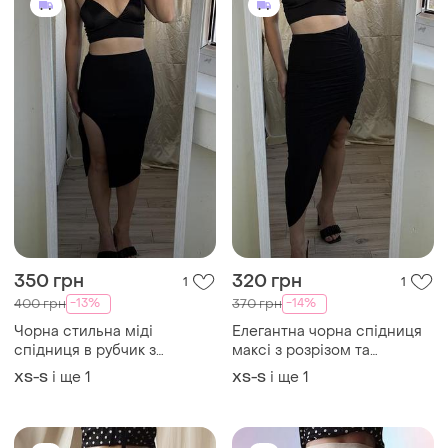
350 грн
320 грн
1
1
-13%
-14%
400 грн
370 грн
Чорна стильна міді
Елегантна чорна спідниця
спідниця в рубчик з
максі з розрізом та
високим розрізом
драпуванням
і ще
1
і ще
1
XS-S
XS-S