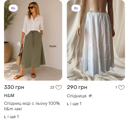
330 грн
290 грн
23
1
H&M
Спідниця. #.
Спідниц міді с льону 100%
і ще
1
L
h&m хакі
і ще
1
L