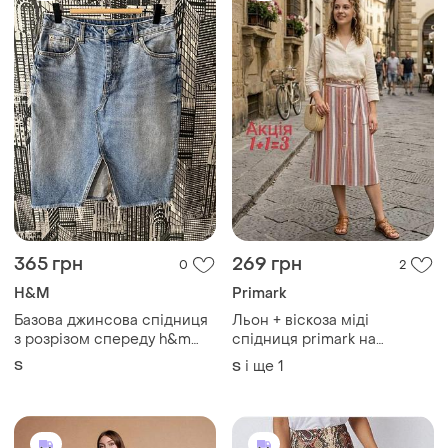
365 грн
269 грн
0
2
H&M
Primark
Базова джинсова спідниця
Льон + віскоза міді
з розрізом спереду h&m
спідниця primark на
жіноча стильна джинсова
гудзиках
S
і ще
1
S
спідниця