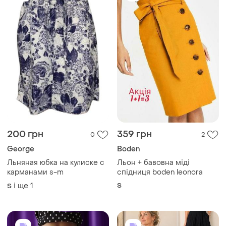
200 грн
359 грн
0
2
George
Boden
Льняная юбка на кулиске с
Льон + бавовна міді
карманами s-m
спідниця boden leonora
і ще
1
S
S