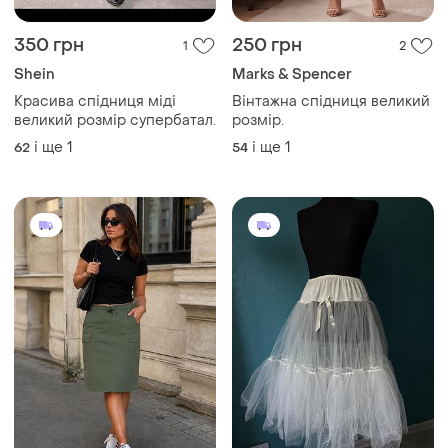
350 грн
250 грн
1
2
Shein
Marks & Spencer
Красива спідниця міді
Вінтажна спідниця великий
великий розмір супербатал.
розмір.
і ще
1
і ще
1
62
54