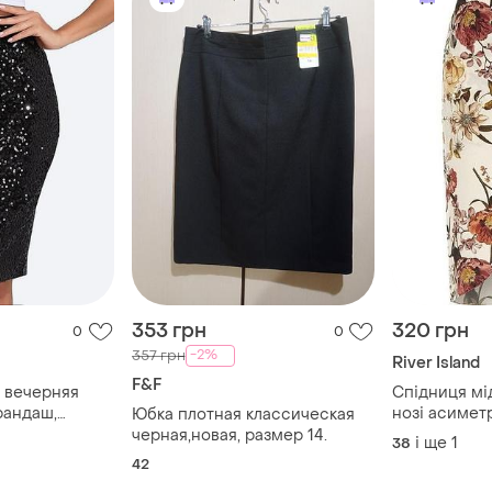
353 грн
320 грн
0
0
-2%
357 грн
River Island
F&F
 вечерняя
Спідниця мід
нозі асиметр
Юбка плотная классическая
шитая
запаху довг
черная,новая, размер 14.
і ще
1
38
звестного
у квітковий 
42
нда papaya,
віскозна літн