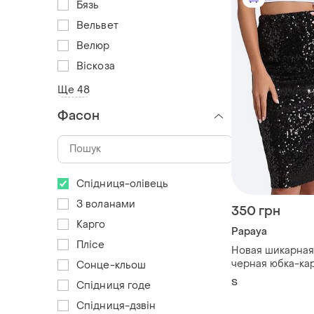
Бязь
Вельвет
Велюр
Віскоза
Ще 48
Фасон
Спідниця-олівець
З воланами
350 грн
Карго
Papaya
Плісе
Новая шикарная
черная юбка-карандаш,
Сонце-кльош
полностью рас
S
Спідниця годе
пайетками от и
британского бре
Спідниця-дзвін