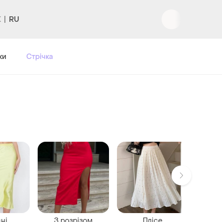
RU
ки
Стрічка
ні
З розрізом
Плісе