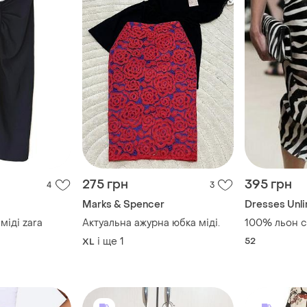
275 грн
395 грн
4
3
Marks & Spencer
Dresses Unl
міді zara
Актуальна ажурна юбка міді.
100% льон с
і ще
1
52
XL