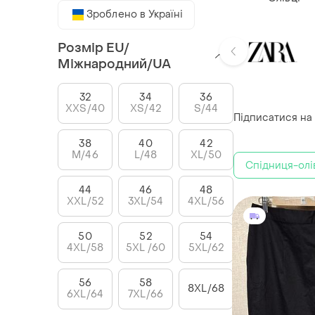
Зроблено в Україні
Розмір EU/
Міжнародний/UA
32
34
36
XXS/40
XS/42
S/44
Підписатися на
38
40
42
M/46
L/48
XL/50
Спідниця-олі
44
46
48
XXL/52
3XL/54
4XL/56
50
52
54
4XL/58
5XL /60
5XL/62
56
58
8XL/68
6XL/64
7XL/66