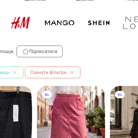
 пошук
Підписатися
вець
Скинути фільтри