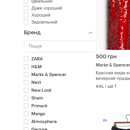
Ідеальний
Дуже хороший
Хороший
Задовільний
Бренд
500 грн
ZARA
Marks & Spence
H&M
Красная миди юб
Marks & Spencer
вечерняя празд
Next
батал большой 
і ще
1
XXL
New Look
Shein
Primark
Mango
Atmosphere
George