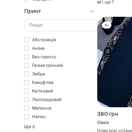
і ще
1
M
Принт
Абстракція
Аніме
Без принту
Геометричний
Зебра
Камуфляж
Квітковий
Леопардовий
Малюнок
380 грн
Напис
Oasis
Ще 6
Нова міді спідни