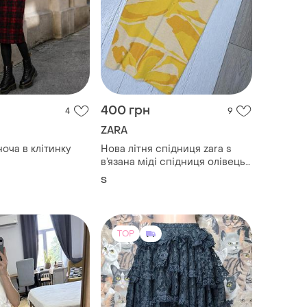
400 грн
4
9
ZARA
літинку
Нова літня спідниця zara s
в’язана міді спідниця олівець
спідниця з розрізом на нозі
S
спідниця зара в абстрактний
принт
TOP