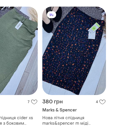
380 грн
7
4
Marks & Spencer
підниця cider xs
Нова літня спідниця
ця з боковим
marks&spencer m міді
ивкова спідниця
спідниця по фігурі тонка