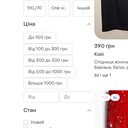
9XL/70
One size
Інший
Ціна
До 100 грн
390 грн
Від 100 до 300 грн
Kiabi
Від 300 до 500 грн
Спідниця жіноч
бавовна, батал,
Від 500 до 1000 грн
(pr)
і ще
1
52
Більше 1000 грн
TOP
Стан
Новий