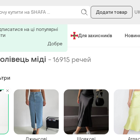
Додати товар
ь на поиск
дписатися на ці популярні
ити
Зроблено в Україні
Для захисників
Новин
Добре
олівець міді
-
16915 речей
ьтри
Джинсові
Шовкові
Атлас