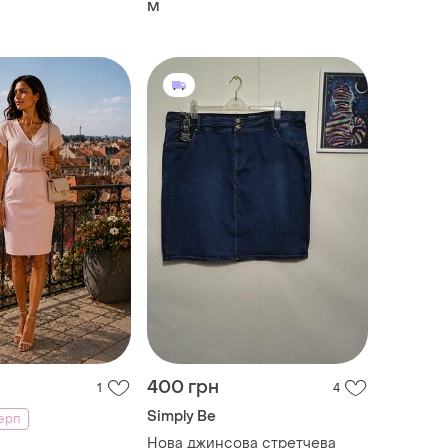
M
ленького розміру
спідниця в принт
400 грн
1
4
Simply Be
серп
Нова джинсова стретчева