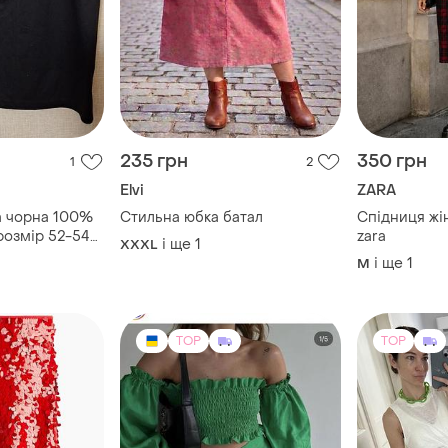
235 грн
350 грн
1
2
Elvi
ZARA
а чорна 100%
Стильна юбка батал
Спідниця жіноча в к
 розмір 52-54
zara
і ще
1
XXXL
і ще
1
M
TOP
TOP