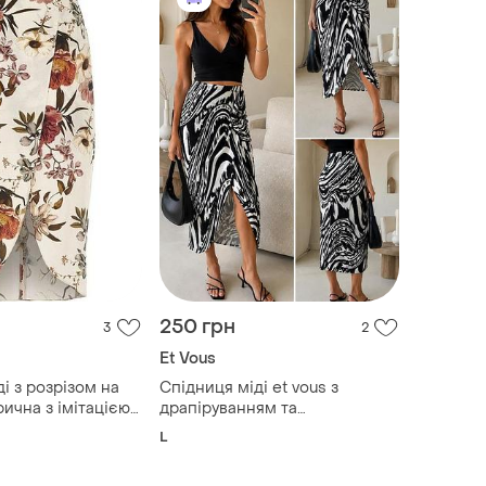
250 грн
3
2
Et Vous
і з розрізом на
Спідниця міді et vous з
ична з імітацією
драпіруванням та
а молочка бежева
абстрактним принтом | uk 14 /
L
принт жіноча
eu 42
я олівець river