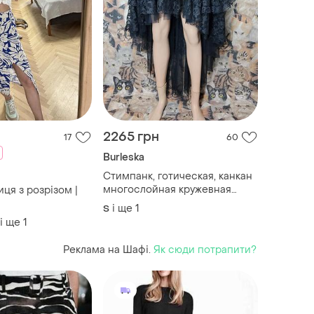
2265 грн
17
60
Burleska
Стимпанк, готическая, канкан
многослойная кружевная
ця з розрізом |
юбка
s
і ще
1
S
і ще
1
Реклама на Шафі.
Як сюди потрапити?