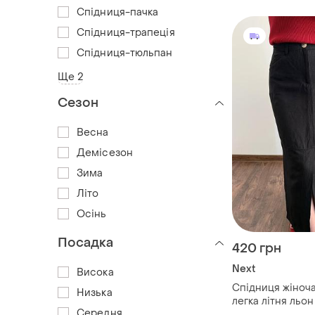
линейка occasio
Спідниця-пачка
8/36/s/44.
Спідниця-трапеція
Спідниця-тюльпан
Ще 2
Сезон
Весна
Демісезон
Зима
Літо
Осінь
Посадка
420 грн
Next
Висока
Спідниця жіноча
Низька
легка літня льо
Середня