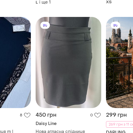
і ще
1
ХS
L
по фігурі ма
450 грн
299 грн
8
0
Daisy Line
269 грн з 11 
ця m l
Нова атласна спідниця
DARLING