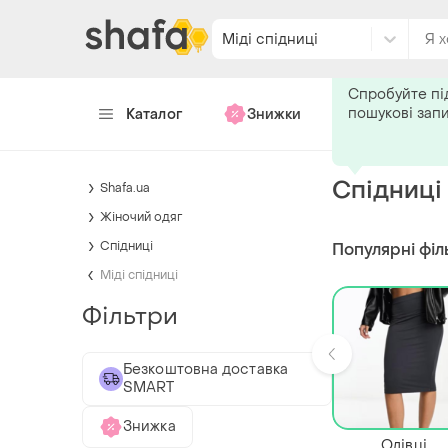
Міді спідниці
Подпишитес
Спробуйте пі
пошукові зап
Каталог
Знижки
Хендмейд
Спідниці 
Shafa.ua
Жіночий одяг
Спідниці
Популярні філ
Міді спідниці
Фільтри
Безкоштовна доставка
SMART
Знижка
Олівці