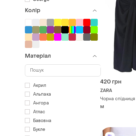
Колір
Матеріал
420 грн
Акрил
ZARA
Альпака
Чорна спідниця 
Ангора
M
Атлас
Бавовна
Букле