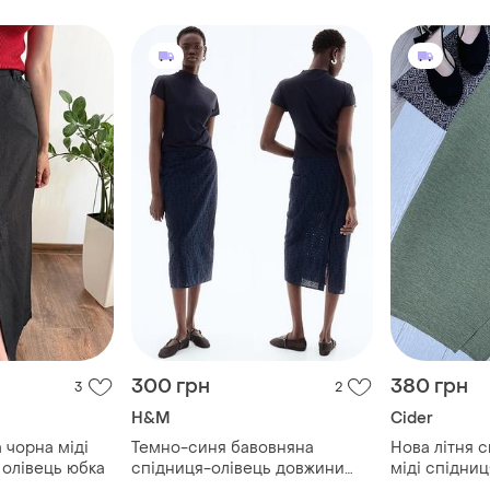
nwear,
island
300 грн
380 грн
3
2
H&M
Cider
 чорна міді
Темно-синя бавовняна
Нова літня с
н олівець юбка
спідниця-олівець довжини
міді спідни
міді від h&m 💙💙
розрізом ол