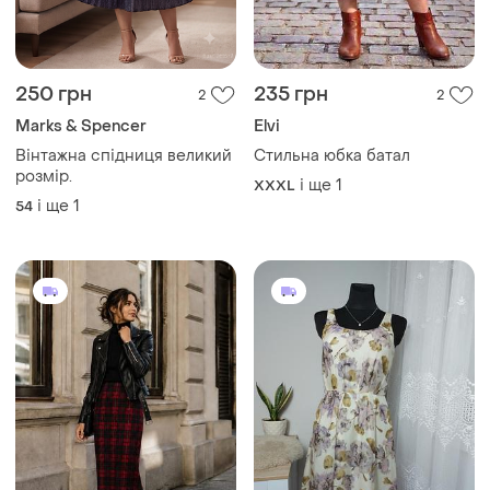
250 грн
235 грн
2
2
Marks & Spencer
Elvi
Вінтажна спідниця великий
Стильна юбка батал
розмір.
і ще
1
XXXL
і ще
1
54