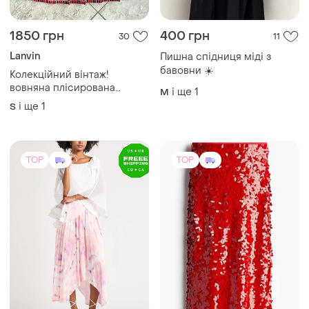
1850 грн
400 грн
30
11
Lanvin
Пишна спідниця міді з
бавовни ☀️
Колекційний вінтаж!
вовняна плісирована
і ще
1
M
спідниця міді lanvin (made
і ще
1
S
in france)
TOP
TOP