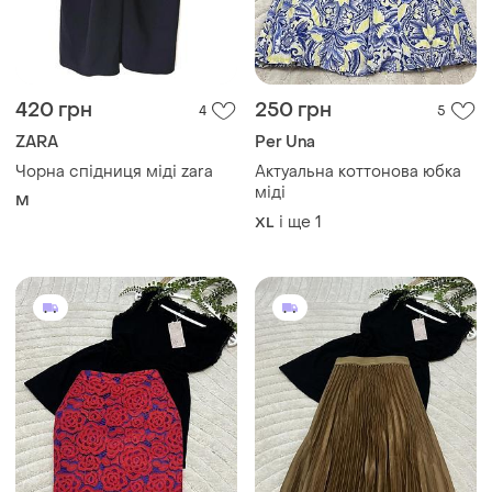
420 грн
250 грн
4
5
ZARA
Per Una
Чорна спідниця міді zara
Актуальна коттонова юбка
міді
M
і ще
1
XL