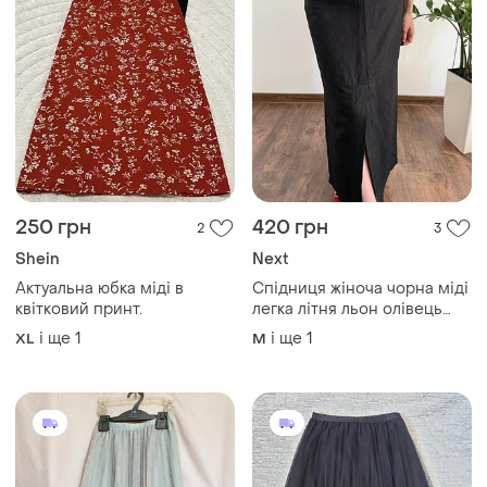
250 грн
420 грн
2
3
Shein
Next
Актуальна юбка міді в
Спідниця жіноча чорна міді
квітковий принт.
легка літня льон олівець
юбка
і ще
1
і ще
1
XL
M