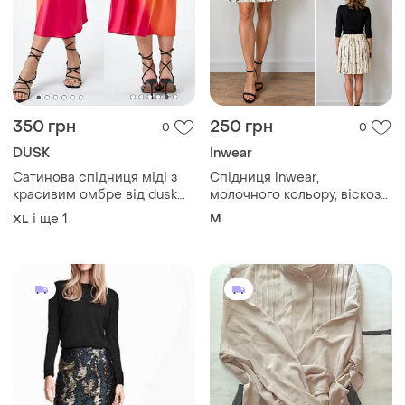
350 грн
250 грн
0
0
DUSK
Inwear
Сатинова спідниця міді з
Спідниця inwear,
красивим омбре від dusk🩷
молочного кольору, віскоза,
🧡
eur 38
і ще
1
M
XL