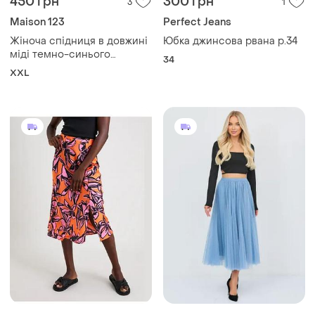
450 грн
300 грн
3
1
Maison 123
Perfect Jeans
Жіноча спідниця в довжині
Юбка джинсова рвана р.34
міді темно-синього
34
кольору maison 123
XXL