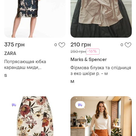
375 грн
210 грн
0
0
-16%
250 грн
ZARA
Marks & Spencer
Потрясающая юбка
карандаш миди,
Фірмова блузка та спідниця
украшенная
з еко шкіри р. - м
S
двухсторонними
M
пайетками, создающими
эффектный узор из черного
и серебристого цветов от
zara, 8/36/s/44.