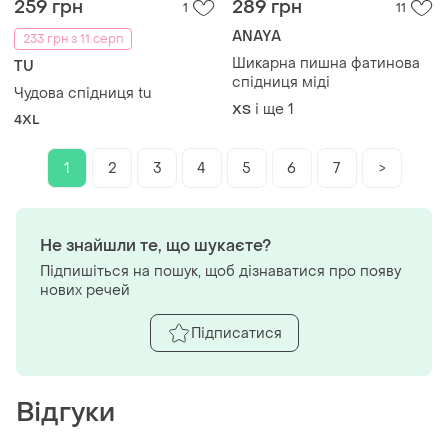
259 грн
289 грн
1
11
ANAYA
233 грн з 11 серп
Шикарна пишна фатинова
TU
спідниця міді
Чудова спідниця tu
і ще
1
ХS
4XL
1
2
3
4
5
6
7
>
Не знайшли те, що шукаєте?
Підпишіться на пошук, щоб дізнаватися про появу
нових речей
Підписатися
Відгуки