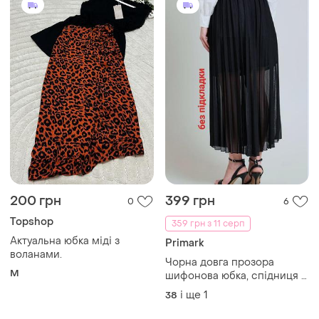
200 грн
399 грн
0
6
Topshop
359 грн з 11 серп
Актуальна юбка міді з
Primark
воланами.
Чорна довга прозора
M
шифонова юбка, спідниця в
складку, пояс гумка,
і ще
1
38
резинка максі, міді, як нова