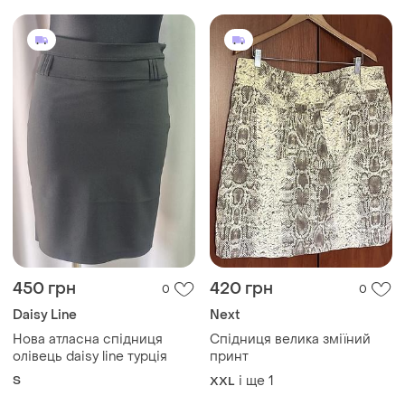
450 грн
420 грн
0
0
Daisy Line
Next
Нова атласна спідниця
Спідниця велика зміїний
олівець daisy line турція
принт
S
і ще
1
XXL