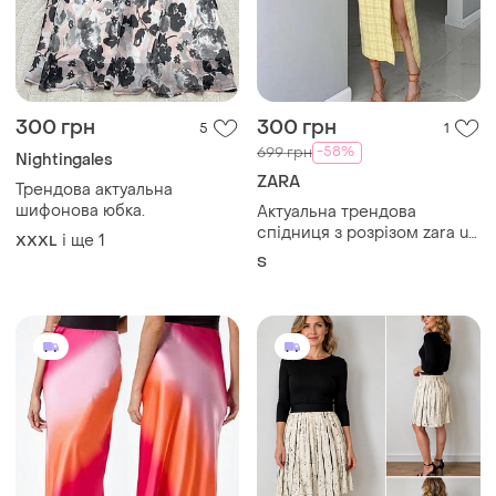
300 грн
300 грн
5
1
-58%
699 грн
Nightingales
ZARA
Трендова актуальна
шифонова юбка.
Актуальна трендова
спідниця з розрізом zara uk
і ще
1
XXXL
8 s 36 🔥🔥🔥
S