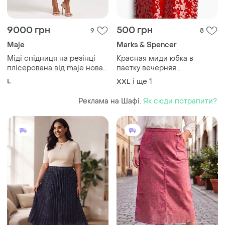
9000 грн
500 грн
9
8
Maje
Marks & Spencer
Міді спідниця на резінці
Красная миди юбка в
плісерована від maje нова
паетку вечерняя
оригінал
празднична юбка батал
L
і ще
1
XXL
большой размер 20
Реклама на Шафі.
Як сюди потрапити?