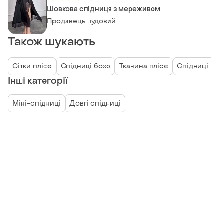
Шовкова спідниця з мереживом
Продавець чудовий
Також шукають
Сітки плісе
Спідниці бохо
Тканина плісе
Спідниці га
Інші категорії
Міні-спідниці
Довгі спідниці