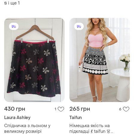
і ще
1
S
430 грн
265 грн
1
6
Laura Ashley
Taifun
Спідничка з льоном у
Німецька якість на
великому розмірі
підкладці 💃 taifun 👗