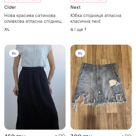
Cider
Next
Нова красива сатинова
Юбка спідниця атласна
оливкова атласна спідниця
класична next
юбка з драпіруванням та
XL
і ще
1
S
розрізом на ніжці великого
розміру батал хл