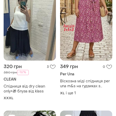
320 грн
349 грн
3
0
-16%
380 грн
Per Una
CLEAN
Віскозна міді спідниця per
una m&s на гудзиках з
Спідниця від dry clean
паском
only+🎁 блуза від klass
і ще
1
XL
XXXL