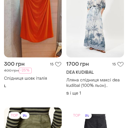
300 грн
1700 грн
15
15
-25%
400 грн
DEA KUDIBAL
Спідниця шовк італія
Лляна спідниця максі dea
kudibal (100% льон)
L
преміум-бренд, розмір s
і ще
1
S
TOP
TOP