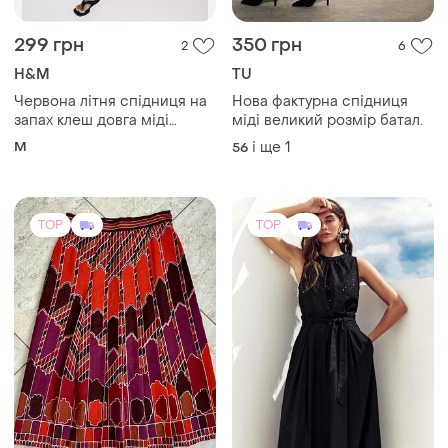
299 грн
350 грн
2
6
H&M
TU
Червона літня спідниця на
Нова фактурна спідниця
запах клеш довга міді
міді великий розмір батал.
атласна шовкова юбка
M
і ще
1
56
TOP
TOP