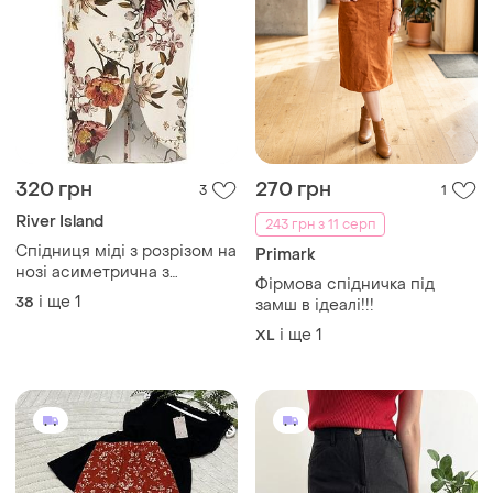
320 грн
270 грн
3
1
River Island
243 грн з 11 серп
Спідниця міді з розрізом на
Primark
нозі асиметрична з
Фірмова спідничка під
імітацією запаху довга
і ще
1
38
замш в ідеалі!!!
молочка бежева у квітковий
принт жіноча віскозна літня
і ще
1
XL
олівець river island