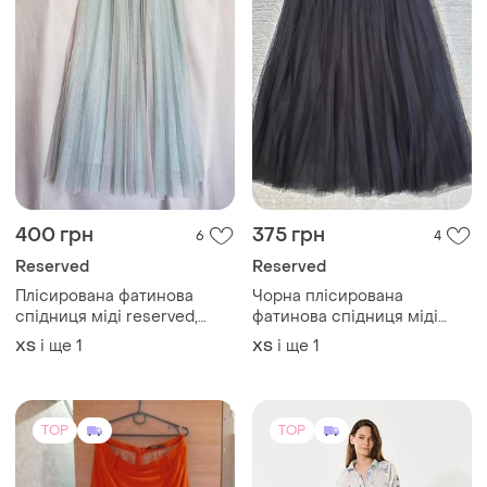
400 грн
375 грн
6
4
Reserved
Reserved
Плісирована фатинова
Чорна плісирована
спідниця міді reserved,
фатинова спідниця міді
розмір 34 (xs)
reserved, розмір 34 (xs)
і ще
1
і ще
1
ХS
ХS
TOP
TOP