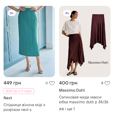
449 грн
400 грн
0
8
Massimo Dutti
404 грн з 11 серп
Сатиновая миди макси
Next
юбка massimo dutti p 34/36
Спідниця жіноча міді з
і ще
1
ХS
розрізом next s