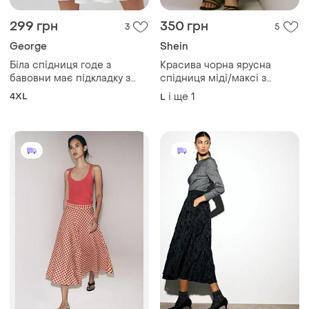
299 грн
350 грн
3
5
George
Shein
Біла спідниця гoде з
Красива чорна ярусна
бавовни має підкладку з
спідниця міді/максі з
тоненького батисту розмір
мереживом понизу від
4XL
і ще
1
L
великі 20 батал
shein 🖤🖤