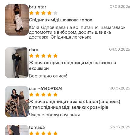
bru-star
07.08.2026
Спідниця міді шовкова горох
Юлія відповідала на всі питання, намагалась
допомогти з вибором, досить швидка
доставка. Спідниця легенька
dsrs
04.08.2026
Жіноча шкіряна спідниця міді на запах з
екошкіри
Все згідно опису!
user-614091874
30.07.2026
Жіноча спідниця на запах батал (штапель)
літня спідниця міді великих розмірів
Чудове обслуговування
tomas3
28.07.2026