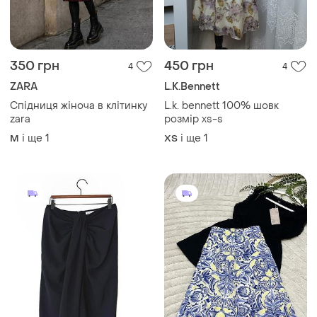
350 грн
450 грн
4
4
ZARA
L.K.Bennett
Спідниця жіноча в клітинку
L.k. bennett 100% шовк
zara
розмір xs-s
і ще
1
і ще
1
M
ХS