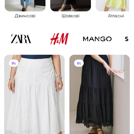
Джинсові
Шовкові
Атласні