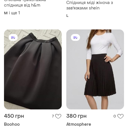
Спідниця міді жіноча з
спідниця від h&m
зав'язками shein
і ще
1
M
L
450 грн
380 грн
7
0
Boohoo
Atmosphere