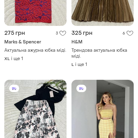
275 грн
325 грн
3
6
Marks & Spencer
H&M
Актуальна ажурна юбка міді.
Трендова актуальна юбка
міді.
і ще
1
XL
і ще
1
L