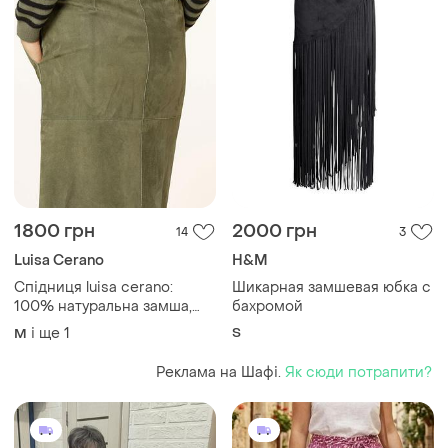
1800 грн
2000 грн
14
3
Luisa Cerano
H&M
Спідниця luisa cerano:
Шикарная замшевая юбка с
100% натуральна замша,
бахромой
розмір 40 (l).
і ще
1
S
M
Реклама на Шафі.
Як сюди потрапити?