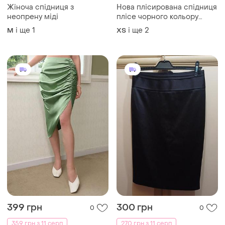
Жіноча спідниця з
Нова плісирована спідниця
неопрену міді
плісе чорного кольору
atmosphere шкільна
і ще
1
і ще
2
M
ХS
спідниця плісе розмір s-m
399 грн
300 грн
0
0
359 грн з 11 серп
270 грн з 11 серп