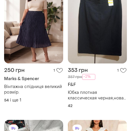
250 грн
353 грн
1
1
-2%
357 грн
Marks & Spencer
F&F
Вінтажна спідниця великий
розмір.
Юбка плотная
классическая черная,новая,
і ще
1
54
размер 14.
42