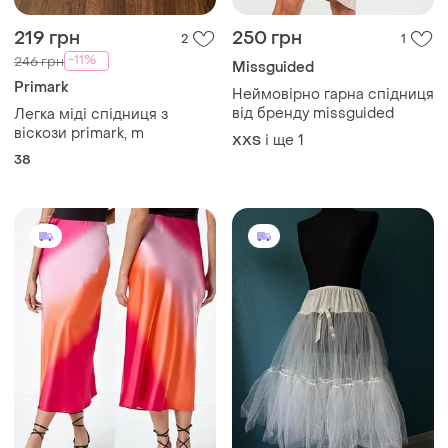
219 грн
250 грн
2
1
-11%
246 грн
Missguided
Primark
Неймовірно гарна спідниця
від бренду missguided
Легка міді спідниця з
віскози primark, m
і ще
1
XХS
38