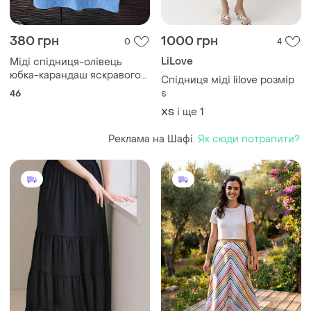
380 грн
1000 грн
0
4
LiLove
Міді спідниця-олівець
юбка-карандаш яскравого
Спідниця міді lilove розмір
синього меланжевого
s
46
кольору у 44 розмірі.
і ще
1
ХS
Реклама на Шафі.
Як сюди потрапити?