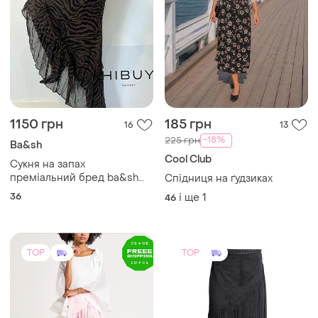
1150 грн
185 грн
16
13
-18%
225 грн
Ba&sh
Cool Club
Сукня на запах
преміальний бред ba&sh
Спідниця на ґудзиках
віскоза
36
і ще
1
46
TOP
TOP