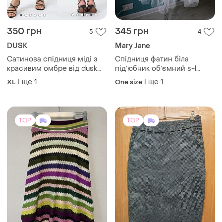
350 грн
345 грн
5
4
DUSK
Mary Jane
Сатинова спідниця міді з
Спідниця фатин біла
красивим омбре від dusk🩷
підʼюбник обʼємний s-l
🧡
beverley jane
і ще
1
і ще
1
XL
One size
TOP
TOP