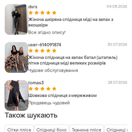
dsrs
04.08.2026
Жіноча шкіряна спідниця міді на запах з
екошкіри
Все згідно опису!
user-614091874
30.07.2026
Жіноча спідниця на запах батал (штапель)
літня спідниця міді великих розмірів
Чудове обслуговування
tomas3
28.07.2026
Шовкова спідниця з мереживом
Продавець чудовий
Також шукають
Сітки плісе
Спідниці бохо
Тканина плісе
Спідниці га