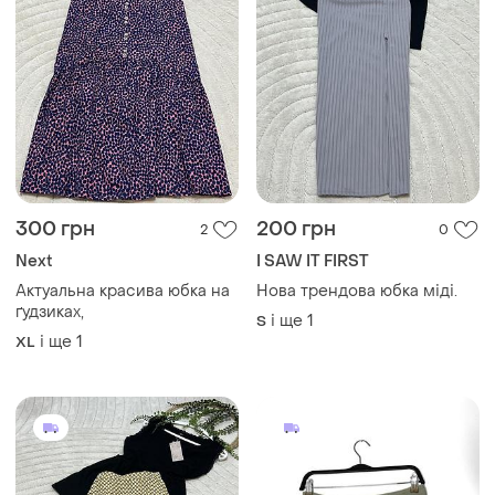
300 грн
200 грн
2
0
Next
I SAW IT FIRST
Актуальна красива юбка на
Нова трендова юбка міді.
ґудзиках,
і ще
1
S
і ще
1
XL