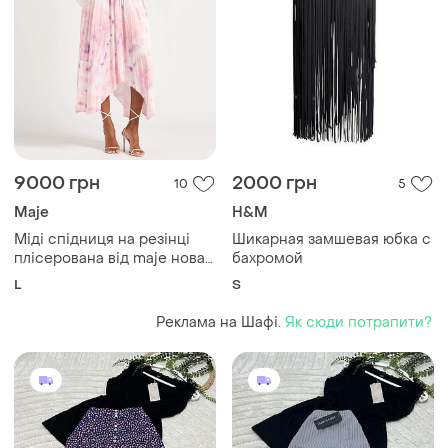
9000 грн
2000 грн
10
5
Maje
H&M
Міді спідниця на резінці
Шикарная замшевая юбка с
плісерована від maje нова
бахромой
оригінал
L
S
Реклама на Шафі.
Як сюди потрапити?