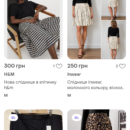
300 грн
250 грн
1
2
H&M
Inwear
Нова спідниця в клітинку
Спідниця inwear,
h&m
молочного кольору, віскоза,
eur 38
M
M