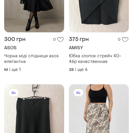
300 грн
375 грн
0
0
ASOS
AMISY
Чорна міді спідниця asos
Юбка хлопок стрейч 40-
елегантна
46р качественная
і ще
1
і ще
6
M
38