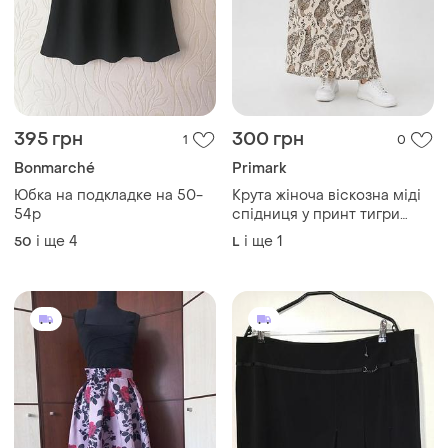
395 грн
300 грн
1
0
Bonmarché
Primark
Юбка на подкладке на 50-
Крута жіноча віскозна міді
54р
спідниця у принт тигри
легка літня спідниця міді
і ще
4
і ще
1
50
L
віскоза трендова міді
спідниця в принт