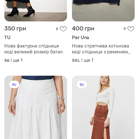
350 грн
400 грн
6
9
TU
Per Una
Нова фактурна спідниця
Нова стретчева котонова
міді великий розмір батал.
міді спідниця з ременем,
великий розмір, батал, per
і ще
1
і ще
1
56
5XL
una.