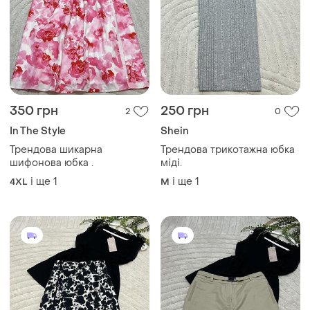
350 грн
250 грн
2
0
In The Style
Shein
Трендова шикарна
Трендова трикотажна юбка
шифонова юбка .
міді.
і ще
1
і ще
1
4XL
M