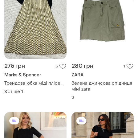
275 грн
280 грн
3
1
Marks & Spencer
ZARA
Трендова юбка міді плісе .
Зелена джинсова спідниця
міні zara
і ще
1
XL
S