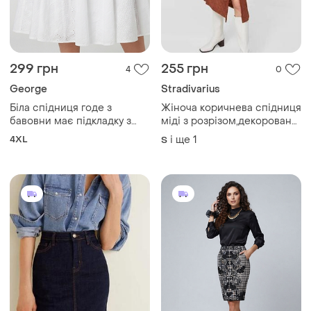
299 грн
255 грн
4
0
George
Stradivarius
Біла спідниця гoде з
Жіноча коричнева спідниця
бавовни має підкладку з
міді з розрізом,декорована
тоненького батисту розмір
гудзиками
4XL
і ще
1
S
великі 20 батал