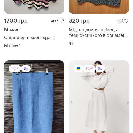
1700 грн
320 грн
40
0
Missoni
Міді спідниця-олівець
темно-синього в орнамент
Спідниця missoni sport
кольору.
44
і ще
1
M
TOP
TOP