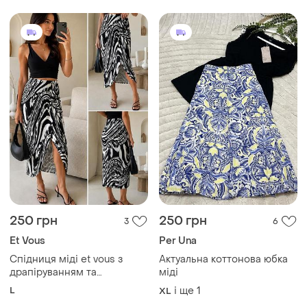
250 грн
250 грн
3
6
Et Vous
Per Una
Спідниця міді et vous з
Актуальна коттонова юбка
драпіруванням та
міді
абстрактним принтом | uk
L
і ще
1
XL
14 / eu 42