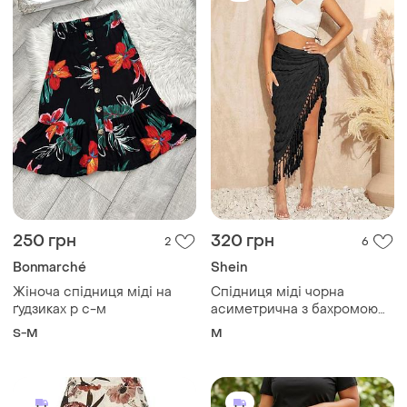
250 грн
320 грн
2
6
Bonmarché
Shein
Жіноча спідниця міді на
Спідниця міді чорна
ґудзиках р с-м
асиметрична з бахромою
розрізом
S-M
M