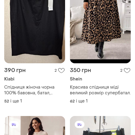
390 грн
350 грн
2
2
Kiabi
Shein
Спідниця жіноча чорна
Красива спідниця міді
100% бавовна, батал,
великий розмір супербатал.
розмір 52-54 (арт1230pr)
і ще
1
і ще
1
52
62