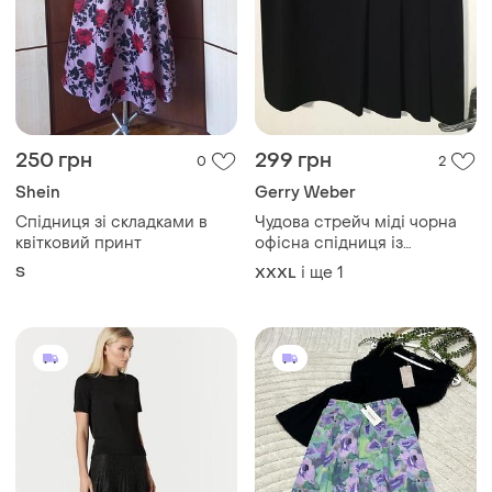
250 грн
299 грн
0
2
Shein
Gerry Weber
Спідниця зі складками в
Чудова стрейч міді чорна
квітковий принт
офісна спідниця із
боковими складками батал
S
і ще
1
XXXL
gerry weber