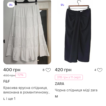
400 грн
420 грн
8
4
-12%
450 грн
378 грн з 11 серп
F&F
ZARA
Красива ярусна спідниця,
Чорна спідниця міді zara
виконана в романтичному
M
літньому стилі бохо, від
і ще
1
L
бренду f&f🤍🤍