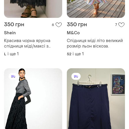
350 грн
350 грн
6
7
Shein
M&Co
Красива чорна ярусна
Спідниця міді літо великий
спідниця міді/максі з
розмір льон віскоза.
мереживом понизу від
і ще
1
і ще
1
L
52
shein 🖤🖤