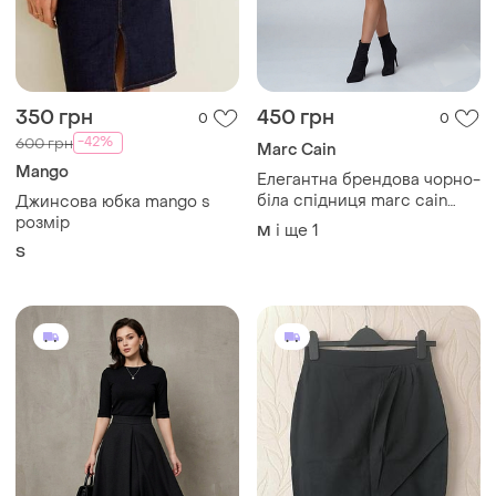
350 грн
450 грн
0
0
-42%
600 грн
Marc Cain
Mango
Елегантна брендова чорно-
біла спідниця marc cain
Джинсова юбка mango s
розмір м л
розмір
і ще
1
M
S