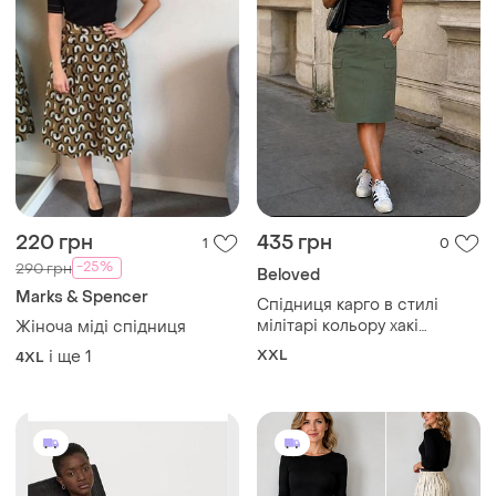
220 грн
435 грн
1
0
-25%
290 грн
Beloved
Marks & Spencer
Спідниця карго в стилі
мілітарі кольору хакі
Жіноча міді спідниця
beloved
XXL
і ще
1
4XL