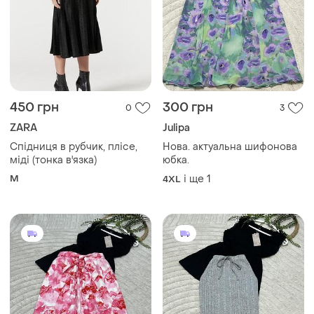
450 грн
300 грн
0
3
ZARA
Julipa
Спідниця в рубчик, плісе,
Нова. актуальна шифонова
міді (тонка в'язка)
юбка.
M
і ще
1
4XL