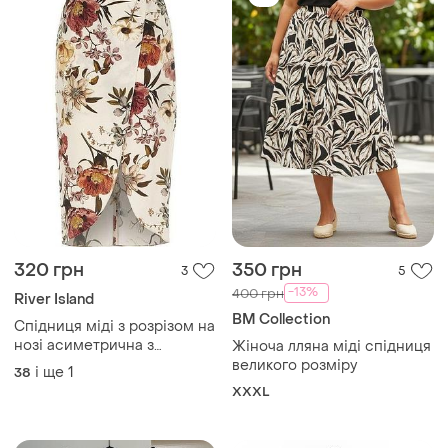
320 грн
350 грн
3
5
-13%
400 грн
River Island
BM Collection
Спідниця міді з розрізом на
нозі асиметрична з
Жіноча лляна міді спідниця
імітацією запаху довга
великого розміру
і ще
1
38
молочка бежева у квітковий
XXXL
принт жіноча віскозна літня
олівець river island