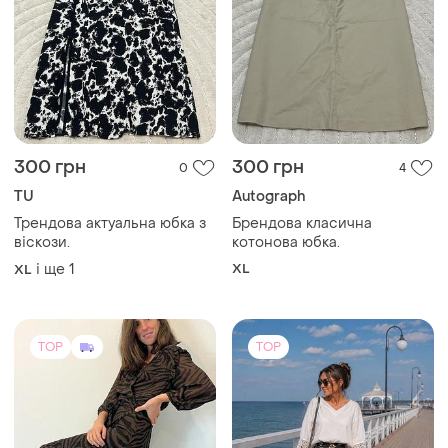
300 грн
300 грн
0
4
TU
Autograph
Трендова актуальна юбка з
Брендова класична
віскози.
котонова юбка.
і ще
1
XL
XL
TOP
TOP