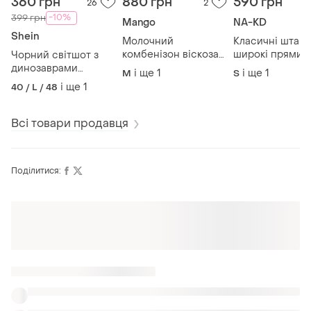
360 грн
880 грн
590 грн
26
2
-10%
399 грн
Mango
NA-KD
Shein
Молочний
Класичні штан
комбенізон віскоза
широкі прямий 
Чорний світшот з
прямий крій з
з поясом кліти
динозаврами
і ще
1
і ще
1
M
S
широкими довгими
гусяча лапка na
оверсайз
і ще
1
40 / L / 48
штанами mango
вкорочений
Всі товари продавця
Поділитися:
Оформлюйте підписку SMART
Отримайте замовлення з безкоштовною
доставкою