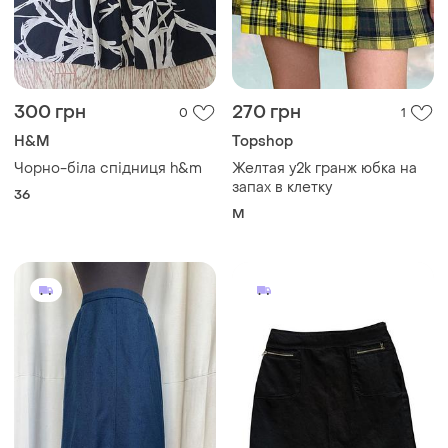
300 грн
270 грн
0
1
H&M
Topshop
Чорно-біла спідниця h&m
Желтая y2k гранж юбка на
запах в клетку
36
M