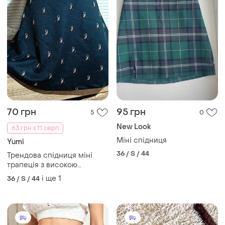
70 грн
95 грн
5
0
New Look
63 грн з 11 серп
Міні спідниця
Yumi
36 / S / 44
Трендова спідниця міні
трапеція з високою
посадкою, коротка
і ще
1
36 / S / 44
спідниця з принтом
пінгвіни