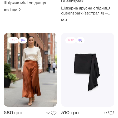
Simonetta Ravizza
Queenspark
Шкіряна міні спідниця
Шикарна ярусна спідниця
і ще
2
ХS
queenspark (австралія) —
boho & romantic style
M-L
TOP
TOP
580 грн
510 грн
12
17