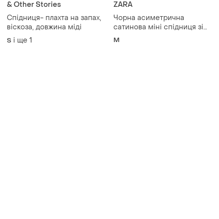
& Other Stories
ZARA
Спідниця- плахта на запах,
Чорна асиметрична
віскоза, довжина міді
сатинова міні спідниця зі
звисаючою частиною zara
і ще
1
M
S
m розміру