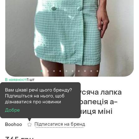
В наявності
1 шт
Вам цікаві речі цього бренду?
Коротка спідниця гусяча лапка
Підпишіться на нього, щоб
спідниця на запах трапеція а-
дізнаватися про новинки
силует зелена спідниця міні
Добре
Підписатися на бренд
Boohoo