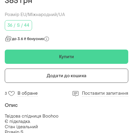
365 грн
Розмір EU/Міжнародний/UA
36 / S / 44
до 3.6 ₴ бонусних
Купити
Додати до кошика
В обране
Поставити запитання
3
Опис
Твідова спідниця Boohoo
Є підкладка.
Стан ідеальний
Розмір S