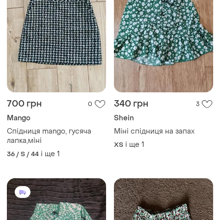
700 грн
340 грн
0
3
Mango
Shein
Спідниця mango, гусяча
Міні спідниця на запах
лапка,міні
і ще
1
ХS
і ще
1
36 / S / 44