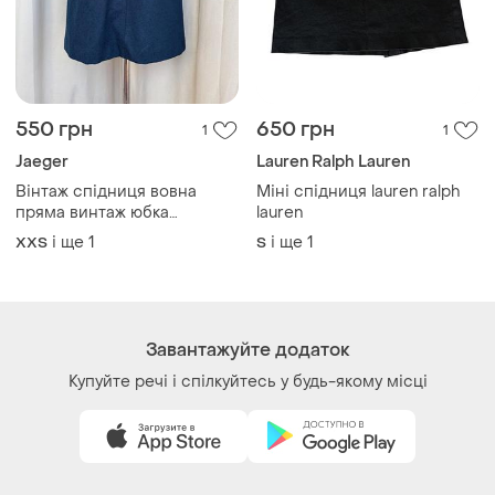
550 грн
650 грн
1
1
Jaeger
Lauren Ralph Lauren
Вінтаж спідниця вовна
Міні спідниця lauren ralph
пряма винтаж юбка
lauren
шерстяная
і ще
1
і ще
1
XХS
S
Завантажуйте додаток
Купуйте речі і спілкуйтесь у будь-якому місці