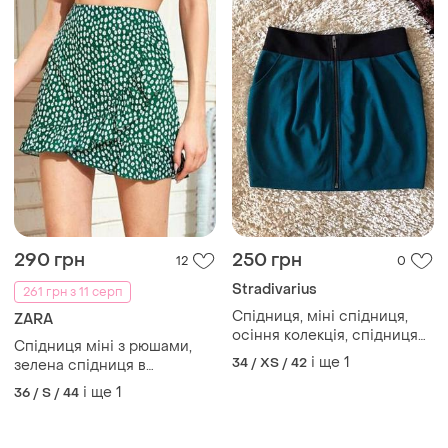
290 грн
250 грн
12
0
Stradivarius
261 грн з 11 серп
Спідниця, міні спідниця,
ZARA
осіння колекція, спідниця
Спідниця міні з рюшами,
жіноча
і ще
1
34 / XS / 42
зелена спідниця в
квітковий принт
і ще
1
36 / S / 44