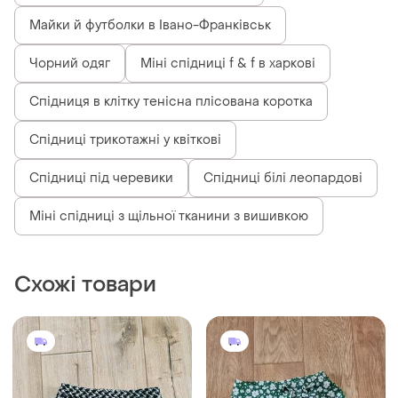
Довгі спідниці в Івано-Франківськ
Майки й футболки в Івано-Франківськ
Чорний одяг
Міні спідниці f & f в харкові
Спідниця в клітку тенісна плісована коротка
Спідниці трикотажні у квіткові
Спідниці під черевики
Спідниці білі леопардові
Міні спідниці з щільної тканини з вишивкою
Схожі товари