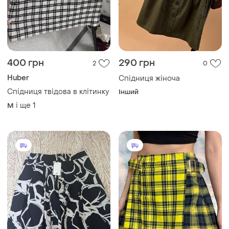
400 грн
290 грн
2
0
Huber
Спідниця жіноча
Спідниця твідова в клітинку
Інший
і ще
1
M