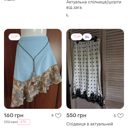
Інший
Актуальна спілниця/шорти
від zara.
L
TOP
TOP
160 грн
550 грн
9
5
-6%
170 грн