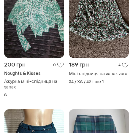
200 грн
189 грн
0
4
Noughts & Kisses
Міні спідниця на запах zara
Ажурна міні-спідниця на
і ще
1
34 / XS / 42
запах
S