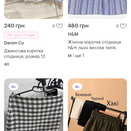
240 грн
480 грн
0
0
H&M
216 грн з 11 серп
Жіноча коротка спідниця
Denim Co
h&m льон висока талія
Джинсова коротка
розмір m-l eur 40
і ще
1
M
спідниця, розмір 12
40