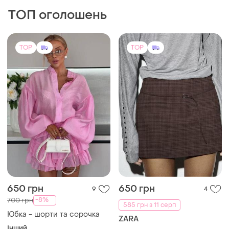
ТОП оголошень
TOP
TOP
650 грн
650 грн
9
4
-8%
700 грн
585 грн з 11 серп
Юбка - шорти та сорочка
ZARA