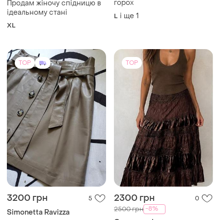
Спідеиця в актуальний
горох
Продам жіночу спідницю в
ідеальному стані
і ще
1
L
XL
TOP
TOP
3200 грн
2300 грн
5
0
-8%
2500 грн