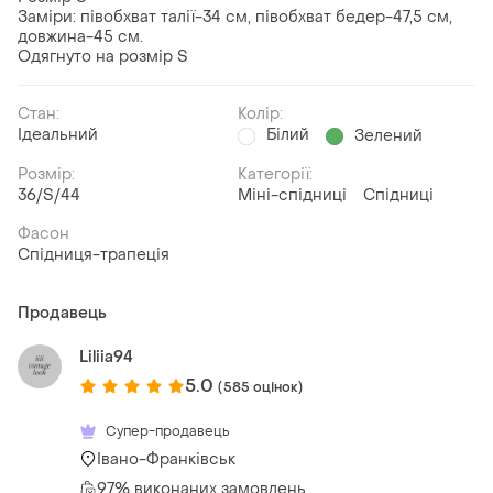
Заміри: півобхват талії-34 см, півобхват бедер-47,5 см,
довжина-45 см.
Одягнуто на розмір S
Стан:
Колір:
Ідеальний
Білий
Зелений
Розмір:
Категорії:
36/S/44
Міні-спідниці
Спідниці
Фасон
Спідниця-трапеція
Продавець
Liliia94
5.0
(585 оцінок)
Супер-продавець
Івано-Франківськ
97% виконаних замовлень