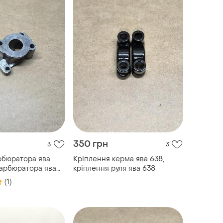
350 грн
3
3
рбюратора ява
Кріплення керма ява 638,
карбюратора ява
кріплення руля ява 638
(1)