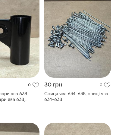
30 грн
0
0
ари ява 638
Спиця ява 634-638, спиці ява
ри ява 638,
634-638
 ява 638