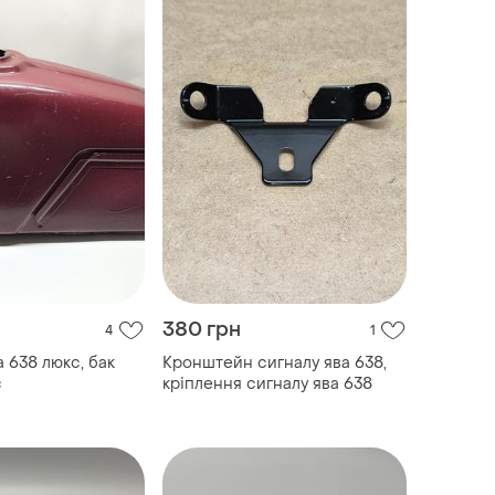
380 грн
4
1
 638 люкс, бак
Кронштейн сигналу ява 638,
с
кріплення сигналу ява 638