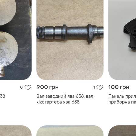
900 грн
100 грн
0
1
638
Вал заводний ява 638, вал
Панель прил
кікстартера ява 638
приборна па
приборка яв