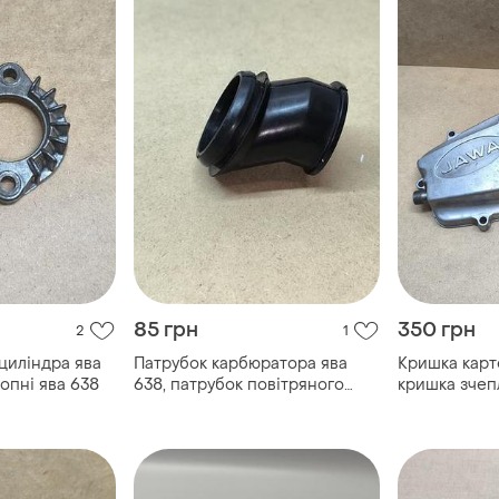
85 грн
350 грн
2
1
циліндра ява
Патрубок карбюратора ява
Кришка карте
лопні ява 638
638, патрубок повітряного
кришка зчеп
фільтра ява 638