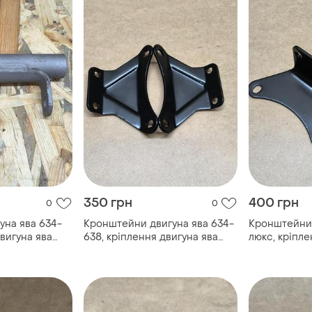
350 грн
400 грн
0
0
уна ява 634-
Кронштейни двигуна ява 634-
Кронштейни 
двигуна ява
638, кріплення двигуна ява
люкс, кріпле
634-638, кронштейни
638 люкс, к
кріплення мотора ява 634-638
кріплення м
люкс