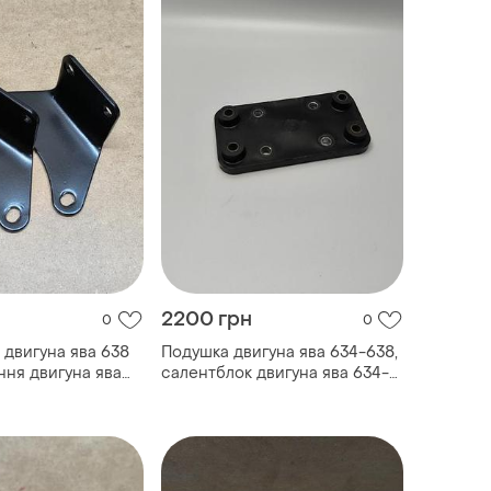
2200 грн
0
0
двигуна ява 638
Подушка двигуна ява 634-638,
ння двигуна ява
салентблок двигуна ява 634-
ронштейни
638
отора ява 638