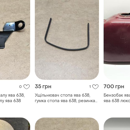
35 грн
700 грн
0
1
лу ява 638,
Ущільнювач стопа ява 638,
Бензобак ява
лу ява 638
гумка стопа ява 638, резинка
ява 638 люк
прокладка стопа ява 638