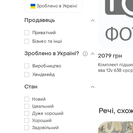
Зроблено в Україні
Продавець
Приватний
Бізнес та інші
Зроблено в Україні?
2079 грн
Комплект підши
Виробництво
ява 12v 638 срср
Хендмейд
держстандарт, гп
(3205, 3056205, 
Стан
303, 6303)
Новий
Ідеальний
Речі, схо
Дуже хороший
Хороший
Задовільний