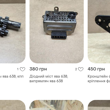
380 грн
450 грн
1
2
 ява 638, кпп
Діодний міст ява 638,
Кронштейн ф
випрямляч ява 638
кріплення фа
флажки фари