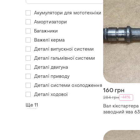
Акумулятори для мототехніки
Амортизатори
Багажники
Важелі керма
Деталі випускної системи
Деталі гальмівної системи
Деталі двигуна
Деталі приводу
Деталі системи охолодження
160 грн
Деталі ходової
-44%
284 грн
Ще 11
Вал кікстартера 
заводний ява 6