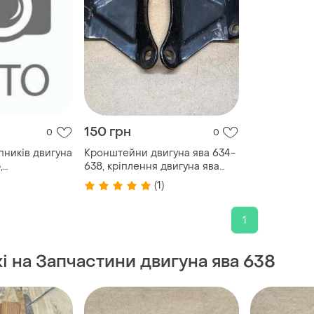
150 грн
0
0
пників двигуна
Кронштейни двигуна ява 634-
,
638, кріплення двигуна ява
з з 4 шт.
634-638, кронштейни
(1)
305, 6305,
кріплення мотора ява 634-638
1
жі на Запчастини двигуна ява 638