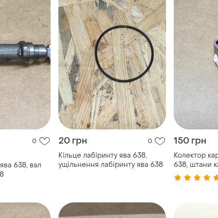
20 грн
150 грн
0
0
Кільце лабіринту ява 638,
Колектор ка
ущільнення лабіринту ява 638
638, штани 
ява 638, вал
638
38