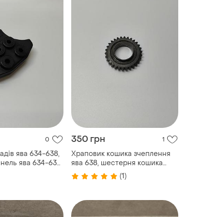
350 грн
0
1
адів ява 634-638,
Храповик кошика зчеплення
нель ява 634-638,
ява 638, шестерня кошика
а 634-638
зчеплення ява 638, храповик
(1)
корзини зчеплення ява 638,
шестерня корзини зчеплення
ява 638