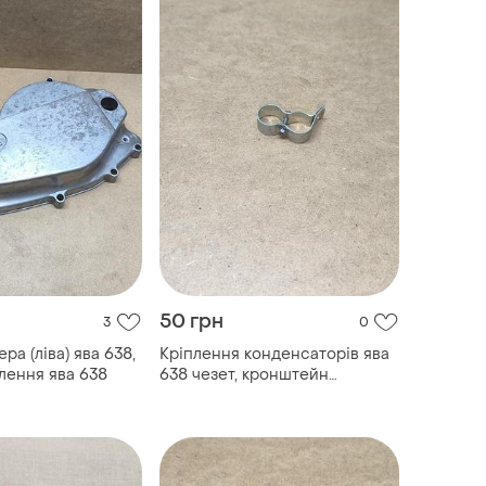
50 грн
3
0
ра (ліва) ява 638,
Кріплення конденсаторів ява
лення ява 638
638 чезет, кронштейн
конденсаторів ява 638 чезет,
хомут конденсатора ява 638
чезет