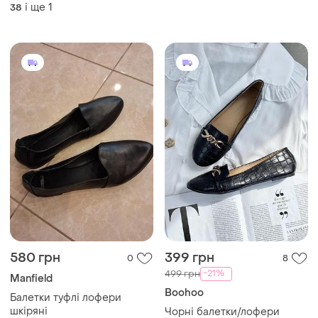
і ще
1
38
580 грн
399 грн
0
8
-21%
499 грн
Manfield
Boohoo
Балетки туфлі лофери
шкіряні
Чорні балетки/лофери