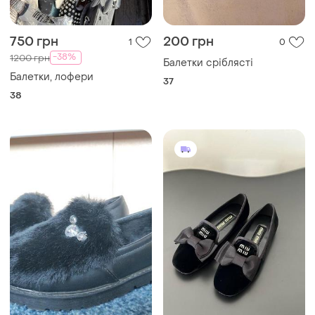
750 грн
200 грн
1
0
-38%
1200 грн
Балетки сріблясті
Балетки, лофери
37
38