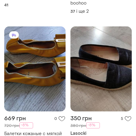
boohoo
41
і ще
2
37
669 грн
350 грн
0
5
-8%
-8%
720 грн
380 грн
Lasocki
Балетки кожаные с мягкой