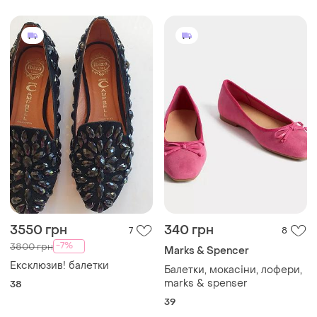
3550 грн
340 грн
7
8
-7%
3800 грн
Marks & Spencer
Ексклюзив! балетки
Балетки, мокасіни, лофери,
marks & spenser
38
39