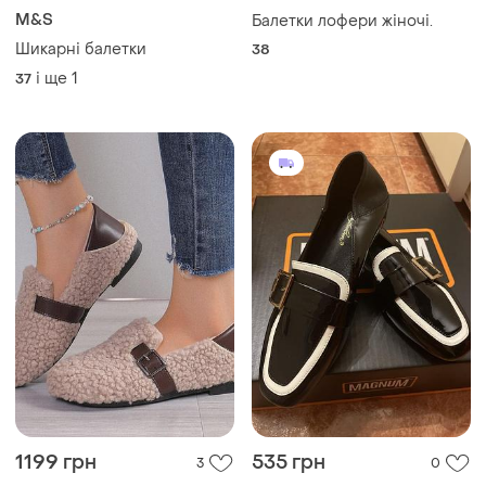
M&S
Балетки лофери жіночі.
Шикарні балетки
38
і ще
1
37
1199 грн
535 грн
3
0