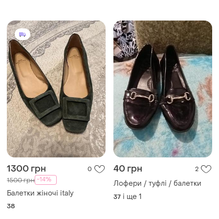
1300 грн
40 грн
0
2
-14%
1500 грн
Лофери / туфлі / балетки
Балетки жіночі italy
і ще
1
37
38