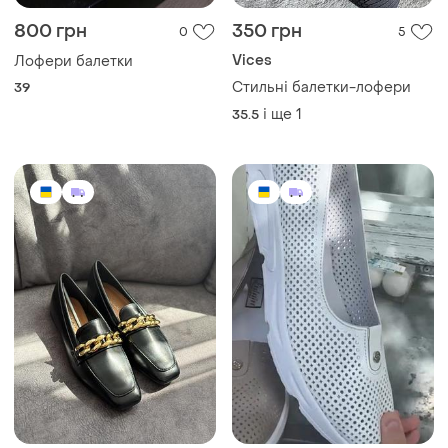
800 грн
350 грн
0
5
Vices
Лофери балетки
Стильні балетки-лофери
39
і ще
1
35.5