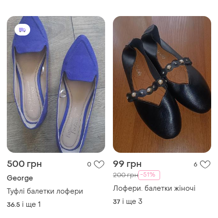
500 грн
99 грн
0
6
-51%
200 грн
George
Лофери. балетки жіночі
Туфлі балетки лофери
і ще
3
37
і ще
1
36.5