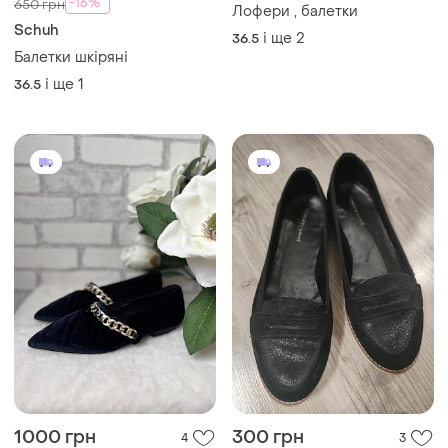
-16%
650 грн
Лофери , балетки
Schuh
і ще
2
36.5
Балетки шкіряні
і ще
1
36.5
1000 грн
300 грн
4
3