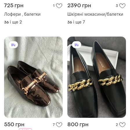
725 грн
2390 грн
1
3
Лофери , балетки
Шкіряні мокасини/балетки
і ще
2
і ще
7
36
36
550 грн
800 грн
7
2