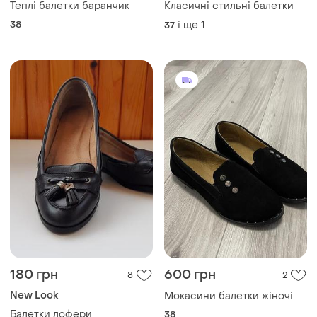
Теплі балетки баранчик
Класичні стильні балетки
38
і ще
1
37
180 грн
600 грн
8
2
New Look
Мокасини балетки жіночі
Балетки лофери
38