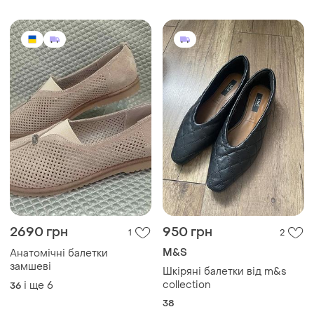
2690 грн
950 грн
1
2
M&S
Анатомічні балетки
замшеві
Шкіряні балетки від m&s
collection
і ще
6
36
38