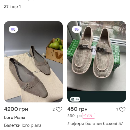
і ще
1
37
4200 грн
450 грн
2
1
-19%
550 грн
Loro Piana
Лофери балетки бежеві 37
Балетки loro piana