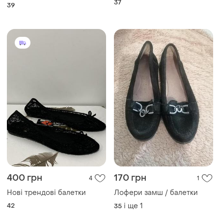
37
39
400 грн
170 грн
4
1
Нові трендові балетки
Лофери замш / балетки
42
і ще
1
35