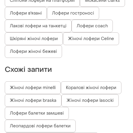
Сліпони лофери на платформі
Мокасини clarks
Лофери в'язані
Лофери гостроносі
Лакові лофери на танкетці
Лофери coach
Шкіряні жіночі лофери
Жіночі лофери Celine
Лофери жіночі бежеві
Схожі запити
Жіночі лофери minelli
Коралові жіночі лофери
Жіночі лофери braska
Жіночі лофери lasocki
Лофери балетки замшеві
Леопардові лофери балетки