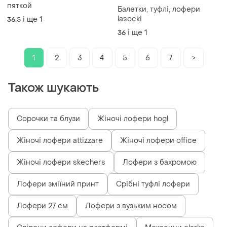
пяткой
Балетки, туфлі, лофери
lasocki
і ще
1
36.5
і ще
1
36
1
2
3
4
5
6
7
>
Також шукають
Сорочки та блузи
Жіночі лофери hogl
Жіночі лофери attizzare
Жіночі лофери office
Жіночі лофери skechers
Лофери з бахромою
Лофери зміїний принт
Срібні туфлі лофери
Лофери 27 см
Лофери з вузьким носом