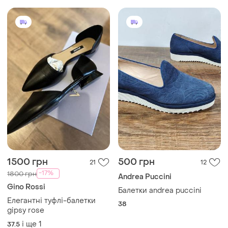
1500 грн
500 грн
21
12
-17%
1800 грн
Andrea Puccini
Gino Rossi
Балетки andrea puccini
Елегантні туфлі-балетки
38
gipsy rose
і ще
1
37.5