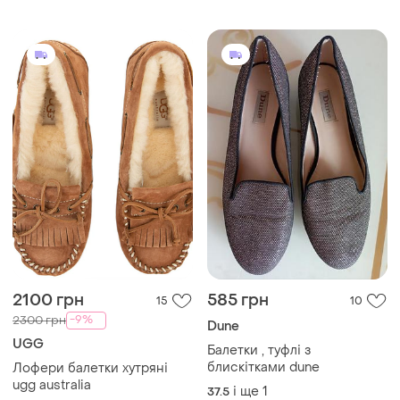
2100 грн
585 грн
15
10
-9%
2300 грн
Dune
UGG
Балетки , туфлі з
блискітками dune
Лофери балетки хутряні
ugg australia
і ще
1
37.5