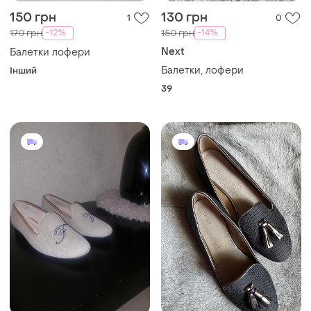
150 грн
130 грн
1
0
-12%
-14%
170 грн
150 грн
Next
Балетки лофери
Балетки, лофери
Інший
39