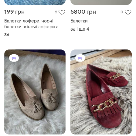
199 грн
5800 грн
2
0
Балетки лофери. чорні
Балетки
балетки. жіночі лофери з
і ще
4
36
хутром
36