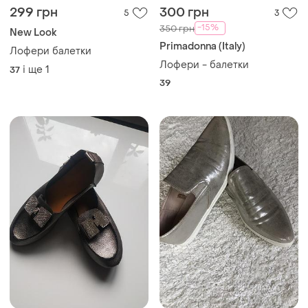
299 грн
300 грн
5
3
-15%
350 грн
New Look
Primadonna (Italy)
Лофери балетки
Лофери - балетки
і ще
1
37
39