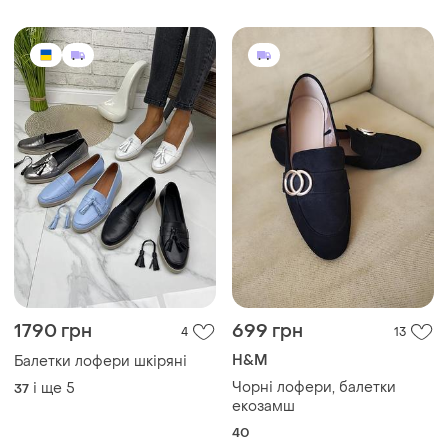
1790 грн
699 грн
4
13
H&M
Балетки лофери шкіряні
Чорні лофери, балетки
і ще
5
37
екозамш
40