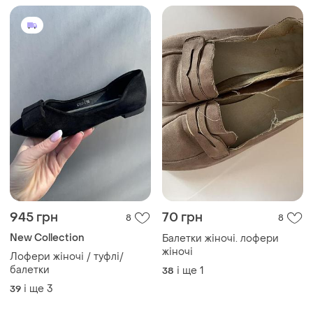
945 грн
70 грн
8
8
New Collection
Балетки жіночі. лофери
жіночі
Лофери жіночі / туфлі/
балетки
і ще
1
38
і ще
3
39