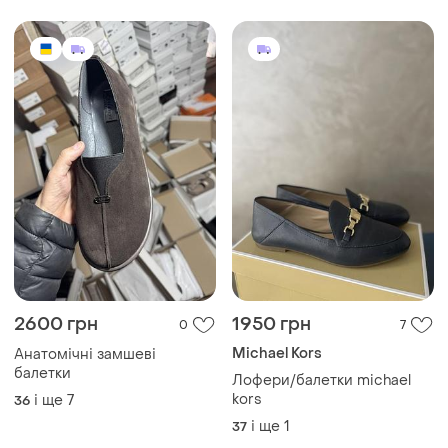
2600 грн
1950 грн
0
7
Michael Kors
Анатомічні замшеві
балетки
Лофери/балетки michael
kors
і ще
7
36
і ще
1
37