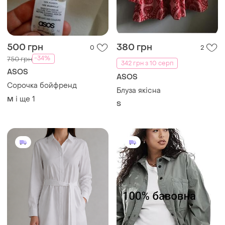
500 грн
380 грн
0
2
-34%
750 грн
342 грн з 10 серп
ASOS
ASOS
Сорочка бойфренд
Блуза якісна
і ще
1
M
S