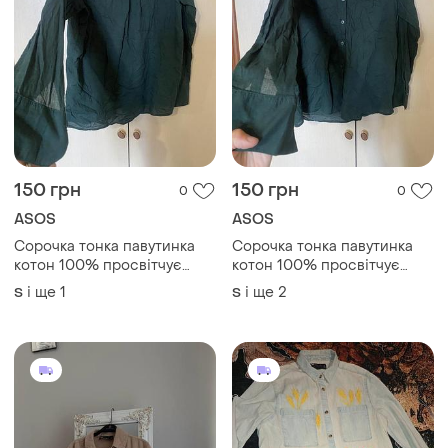
150 грн
150 грн
0
0
ASOS
ASOS
Сорочка тонка павутинка
Сорочка тонка павутинка
котон 100% просвітчує
котон 100% просвітчує
органічна зелена
органічна зелена
і ще
1
і ще
2
S
S
діамантова смерагтова
діамантова смерагтова
asos ever me 38/44/12/40
asos ever me 38/44/12/40