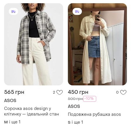
565 грн
450 грн
2
0
-10%
500 грн
ASOS
ASOS
Сорочка asos design у
клітинку — ідеальний стан
Подовжена рубашка asos
і ще
1
M
і ще
1
S