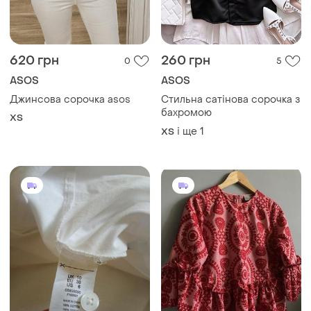
620 грн
260 грн
0
5
ASOS
ASOS
Джинсова сорочка asos
Стильна сатінова сорочка з
бахромою
ХS
і ще
1
ХS