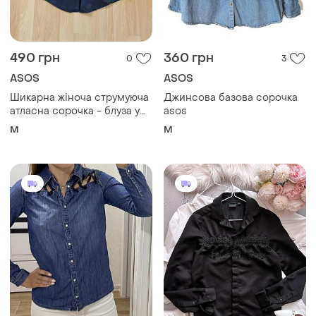
490 грн
360 грн
0
3
ASOS
ASOS
Шикарна жіноча струмуюча
Джинсова базова сорочка
атласна сорочка - блуза у
asos
білизняному стилі від asos
M
M