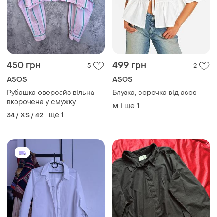
450 грн
499 грн
5
2
ASOS
ASOS
Рубашка оверсайз вільна
Блузка, сорочка від asos
вкорочена у смужку
і ще
1
M
і ще
1
34 / XS / 42