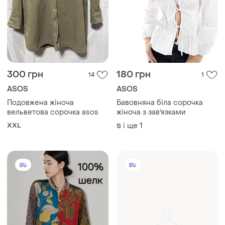
300 грн
180 грн
14
1
ASOS
ASOS
Подовжена жіноча
Бавовняна біла сорочка
вельветова сорочка asos
жіноча з зав'язками
XXL
і ще
1
S