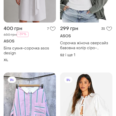
400 грн
299 грн
7
35
-39%
650 грн
ASOS
ASOS
Сорочка жіноча оверсайз
бавовна колір сіро-
Біла сукня-сорочка asos
зелений хакі asos
design
і ще
1
52
XL