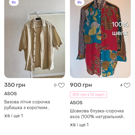
350 грн
900 грн
0
4
ASOS
810 грн з 10 серп
Базова літня сорочка
ASOS
рубашка з коротким
Шовкова блузка-сорочка
рукавом asos
і ще
1
ХS
asos (100% натуральний
шовк), см
і ще
1
ХS