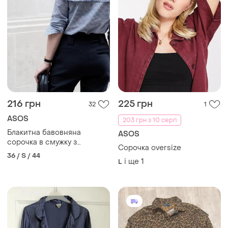
216 грн
225 грн
32
1
ASOS
203 грн з 10 серп
Блакитна бавовняна
ASOS
сорочка в смужку з
Сорочка oversize
воланами (рюшами) second
36 / S / 44
female
і ще
1
L