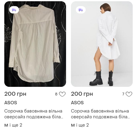
200 грн
200 грн
8
7
ASOS
ASOS
Сорочка бавовняна вільна
Сорочка бавовняна вільна
оверсайз подовжена біла
оверсайз подовжена біла
котон 100% базова
котон 100% базова
і ще
2
і ще
2
M
M
класична asos m/l
класична asos m/l