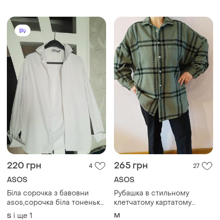
220 грн
265 грн
4
27
ASOS
ASOS
Біла сорочка з бавовни
Рубашка в стильному
asos,сорочка біла тоненька
клетчатому картатому
бавовна
принті💚
і ще
1
M
S