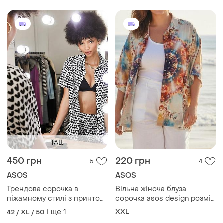
450 грн
220 грн
5
4
ASOS
ASOS
Трендова сорочка в
Вільна жіноча блуза
піжамному стилі з принтом
сорочка asos design розмір
сердечки urban threads
2xl
і ще
1
XXL
42 / XL / 50