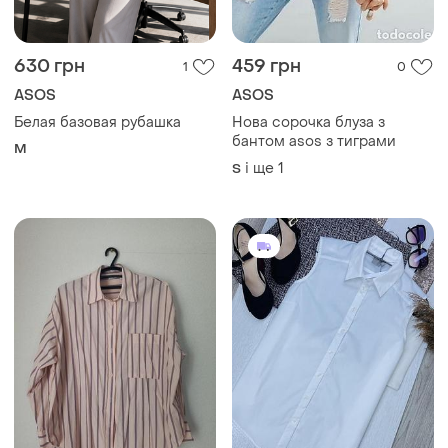
630 грн
459 грн
1
0
ASOS
ASOS
Белая базовая рубашка
Нова сорочка блуза з
бантом asos з тиграми
M
і ще
1
S