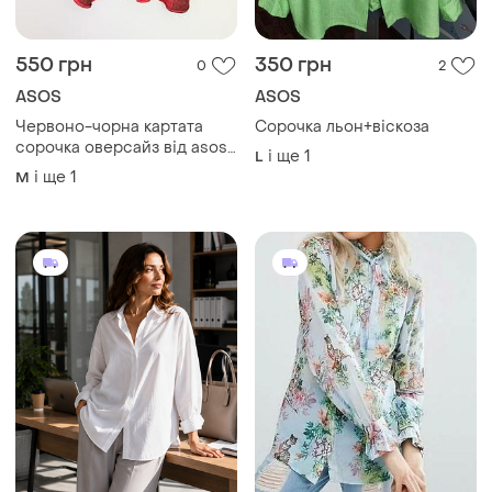
550 грн
350 грн
0
2
ASOS
ASOS
Червоно-чорна картата
Сорочка льон+віскоза
сорочка оверсайз від asos
і ще
1
L
design з великим
і ще
1
M
накладною кишенею