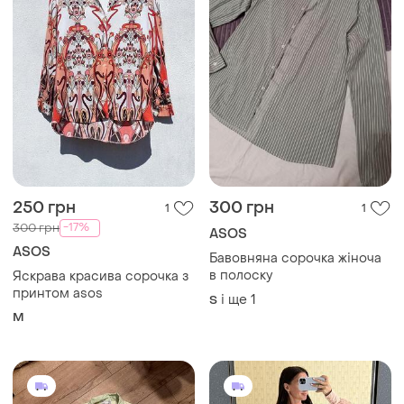
250 грн
300 грн
1
1
-17%
300 грн
ASOS
ASOS
Бавовняна сорочка жіноча
в полоску
Яскрава красива сорочка з
принтом asos
і ще
1
S
M