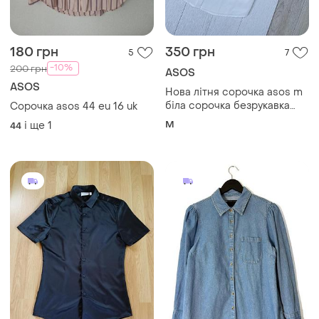
180 грн
350 грн
5
7
-10%
200 грн
ASOS
ASOS
Нова літня сорочка asos m
біла сорочка безрукавка
Сорочка asos 44 eu 16 uk
жіноча сорочка
M
і ще
1
44