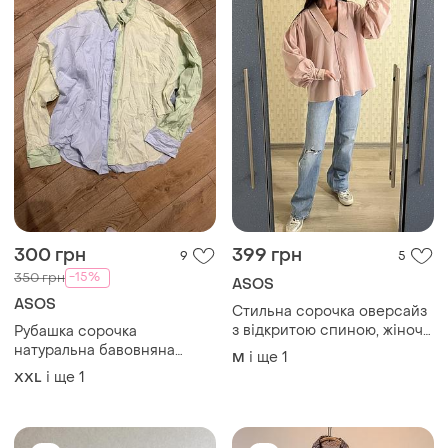
300 грн
399 грн
9
5
-15%
350 грн
ASOS
ASOS
Стильна сорочка оверсайз
з відкритою спиною, жіноча
Рубашка сорочка
сорочка вільного крою,
натуральна бавовняна
і ще
1
M
нарядна блузка рожева
котонова оверсайз
і ще
1
XXL
шовкова з бантом
лимонна кольорова