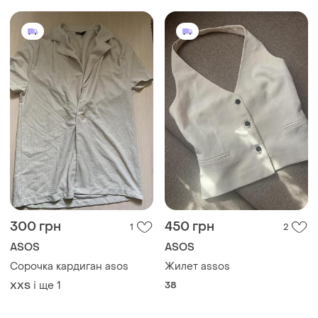
300 грн
450 грн
1
2
ASOS
ASOS
Сорочка кардиган asos
Жилет assos
і ще
1
38
XХS