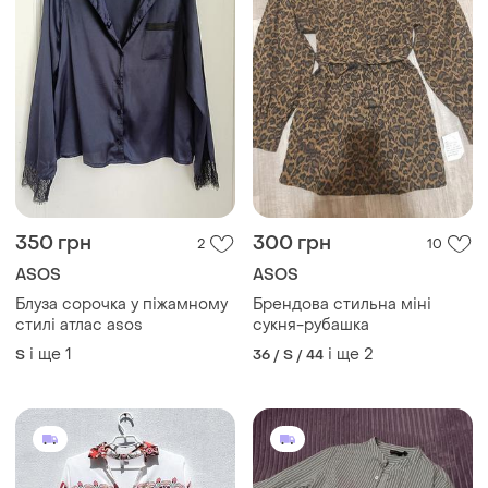
350 грн
300 грн
2
10
ASOS
ASOS
Блуза сорочка у піжамному
Брендова стильна міні
стилі атлас asos
сукня-рубашка
і ще
1
і ще
2
S
36 / S / 44