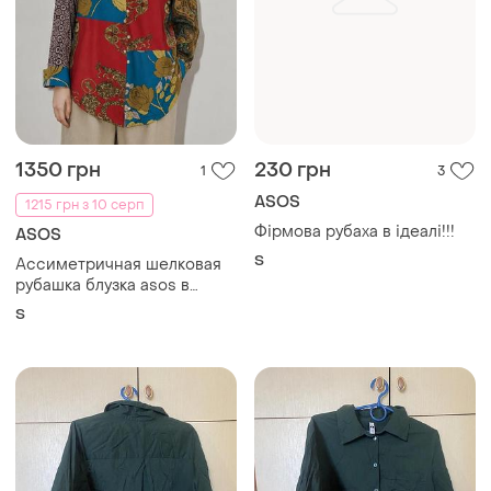
1350 грн
230 грн
1
3
ASOS
1215 грн з 10 серп
Фірмова рубаха в ідеалі!!!
ASOS
S
Ассиметричная шелковая
рубашка блузка asos в
стиле пэчворк (100% шелк),
S
с