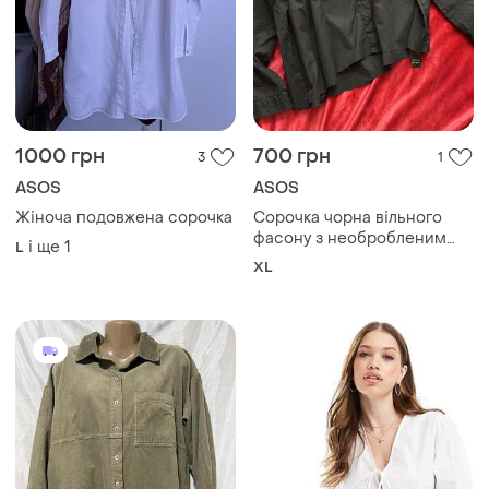
1000 грн
700 грн
3
1
ASOS
ASOS
Жіноча подовжена сорочка
Сорочка чорна вільного
фасону з необробленим
і ще
1
L
низом
XL