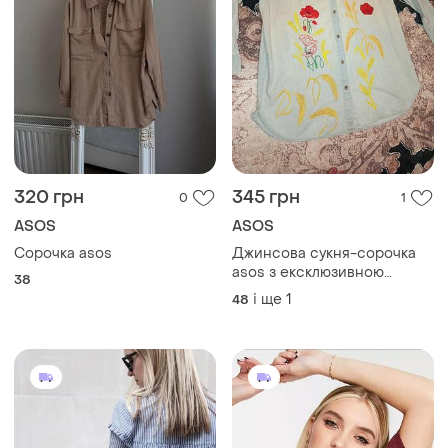
320 грн
345 грн
0
1
ASOS
ASOS
Сорочка asos
Джинсова сукня-сорочка
asos з ексклюзивною
38
ручною вишивкою (колоски,
і ще
1
48
маки)