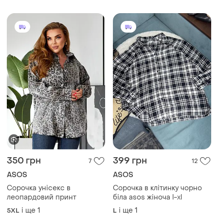
350 грн
399 грн
7
12
ASOS
ASOS
Сорочка унісекс в
Сорочка в клітинку чорно
леопардовий принт
біла asos жіноча l-xl
і ще
1
і ще
1
5XL
L