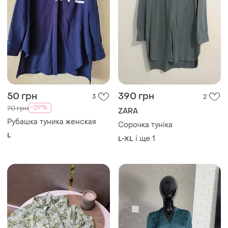
50 грн
390 грн
3
2
-29%
70 грн
ZARA
Рубашка туника женская
Сорочка туніка
L
і ще
1
L-XL