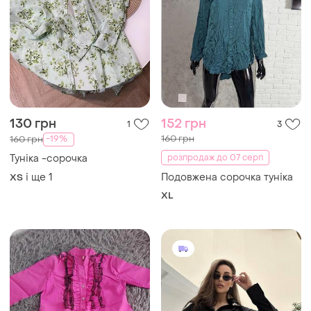
130 грн
152 грн
1
3
160 грн
-19%
160 грн
Туніка -сорочка
розпродаж до 07 серп
і ще
1
Подовжена сорочка туніка
ХS
XL