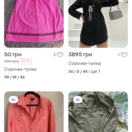
50 грн
3895 грн
2
1
-50%
100 грн
Сорочка-туніка
Сорочка-туніка
і ще
1
36 / S / 44
38 / M / 46