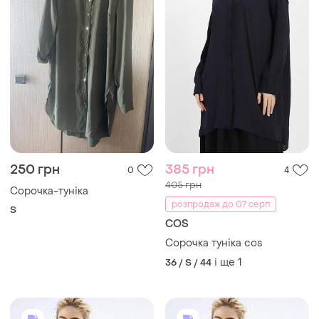
250 грн
385 грн
0
4
405 грн
Сорочка-туніка
розпродаж до 07 серп
S
COS
Сорочка туніка cos
і ще
1
36 / S / 44