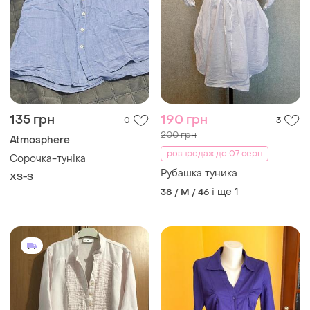
135 грн
190 грн
0
3
200 грн
Atmosphere
розпродаж до 07 серп
Сорочка-туніка
Рубашка туника
XS-S
і ще
1
38 / M / 46