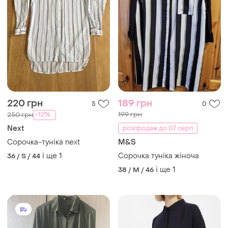
220 грн
189 грн
5
0
199 грн
-12%
250 грн
Next
розпродаж до 07 серп
Сорочка-туніка next
M&S
і ще
1
Сорочка туніка жіноча
36 / S / 44
і ще
1
38 / M / 46