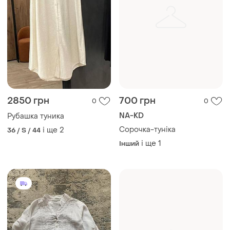
2850 грн
700 грн
0
0
NA-KD
Рубашка туника
Сорочка-туніка
і ще
2
36 / S / 44
і ще
1
Інший