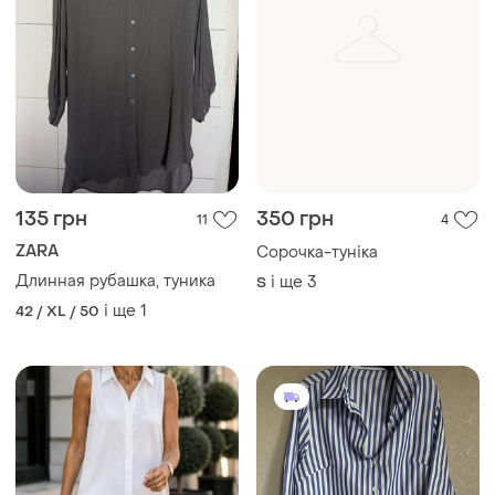
135 грн
350 грн
11
4
ZARA
Сорочка-туніка
Длинная рубашка, туника
і ще
3
S
і ще
1
42 / XL / 50