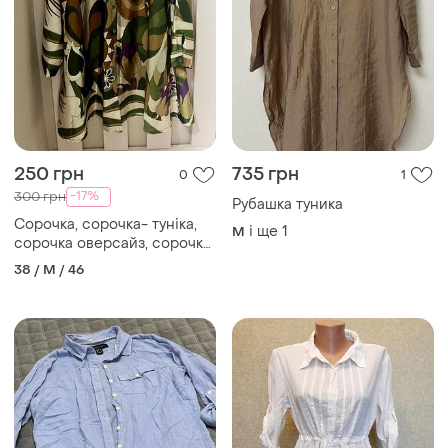
250 грн
735 грн
0
1
-17%
300 грн
Рубашка туника
Сорочка, сорочка- туніка,
і ще
1
M
сорочка оверсайз, сорочка
для вагітних
38 / M / 46