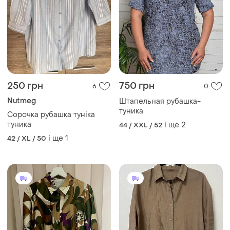
250 грн
750 грн
6
0
Nutmeg
Штапельная рубашка-
туника
Сорочка рубашка туніка
туника
і ще
2
44 / XXL / 52
і ще
1
42 / XL / 50