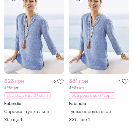
323 грн
351 грн
6
4
340 грн
370 грн
розпродаж до 07 серп
розпродаж до 07 серп
Fabindia
Fabindia
Сорочка -туніка льон
Туніка,сорочка льон
і ще
1
і ще
1
XL
XXL