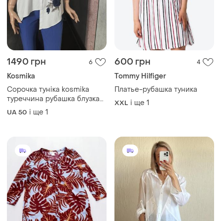
1490 грн
600 грн
6
4
Kosmika
Tommy Hilfiger
Сорочка туніка kosmika
Платье-рубашка туника
туреччина рубашка блузка
і ще
1
XXL
туника
і ще
1
UA 50