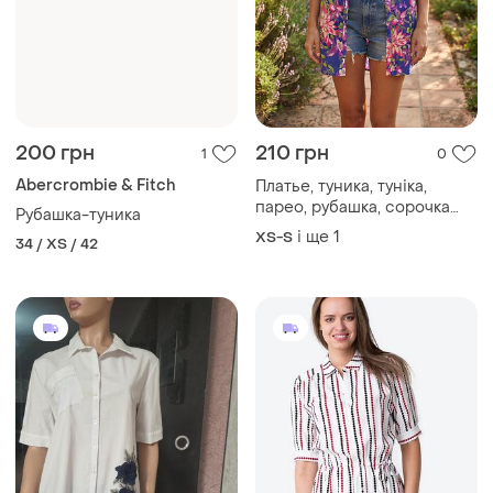
200 грн
210 грн
1
0
Abercrombie & Fitch
Платье, туника, туніка,
парео, рубашка, сорочка
Рубашка-туника
продаю много хороших
і ще
1
XS-S
34 / XS / 42
вещей