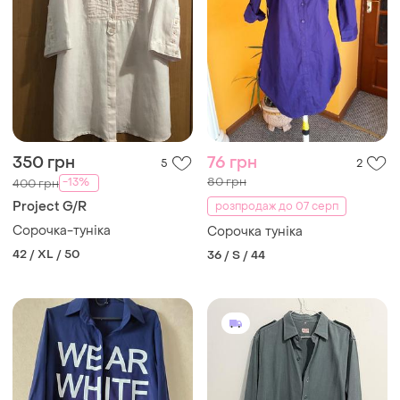
350 грн
76 грн
5
2
80 грн
-13%
400 грн
Project G/R
розпродаж до 07 серп
Сорочка-туніка
Сорочка туніка
42 / XL / 50
36 / S / 44