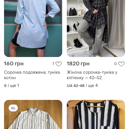
160 грн
1820 грн
7
0
Сорочка подовжена, туніка
Жіноча сорочка-туніка у
котон
клітинку — 42–52
і ще
1
і ще
4
S
UA 42-48