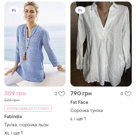
309 грн
790 грн
2
0
325 грн
Fat Face
розпродаж до 07 серп
Сорочка туніка
Fabindia
і ще
1
L
Туніка, сорочка льон
і ще
1
XL