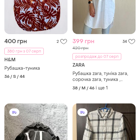
400 грн
399 грн
2
34
420 грн
380 грн з 07 серп
розпродаж до 07 серп
H&M
ZARA
Рубашка-туника
Рубашка zara, туніка zara,
36 / S / 44
сорочка zara, туника ,
женская рубашка, жіноча
і ще
1
38 / M / 46
сорочка