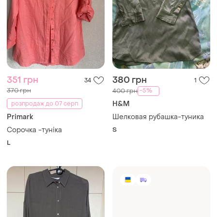
351 грн
380 грн
34
1
370 грн
-5%
400 грн
H&M
розпродаж до 07 серп
Primark
Шелковая рубашка-туника
Сорочка -туніка
S
L