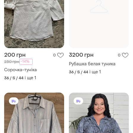
200 грн
3200 грн
0
0
-14%
230 грн
Рубашка белая туника
Сорочка-туніка
і ще
1
36 / S / 44
і ще
1
36 / S / 44