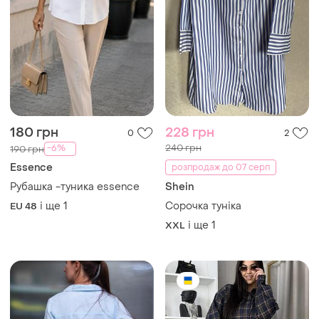
180 грн
228 грн
0
2
240 грн
-6%
190 грн
Essence
розпродаж до 07 серп
Рубашка -туника essence
Shein
і ще
1
Сорочка туніка
EU 48
і ще
1
XXL