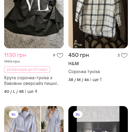
1130 грн
450 грн
9
3
1190 грн
H&M
розпродаж до 07 серп
Сорочка туніка
Крута сорочка-туніка з
і ще
1
38 / M / 46
бавовни оверсайз пишні
рукави крута сорочка-туніка
і ще
4
40 / L / 48
з бавовни оверсайз пишні