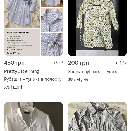
450 грн
200 грн
0
0
PrettyLittleThing
Жіноча рубашка- туника
Рубашка - туника в полоску
38 / M / 46
і ще
1
ХS