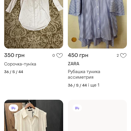
350 грн
450 грн
0
2
ZARA
Сорочка-туніка
Рубашка туника
36 / S / 44
ассиметрия
і ще
1
36 / S / 44