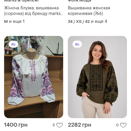
Marks & Spencer
Фолк Мода
Жіноча блузка, вишиванка
Вышиванка женская
(сорочка) від бренду marks
коричневая (766)
& spencer; женская сине-
и еще
1
и еще
4
M
34 / XS / 42
белая полосатая блуза с
декоративной вышивкой в
виде птиц и цветов
1400 грн
2282 грн
5
0