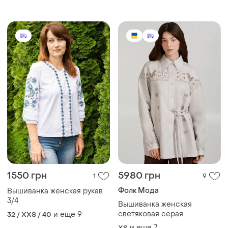
воротником
вышиванка рубашка с
длинным рукавом
1550 грн
5980 грн
1
9
Фолк Мода
Вышиванка женская рукав
3/4
Вышиванка женская
светяковая серая
и еще
9
32 / XXS / 40
и еще
7
ХS