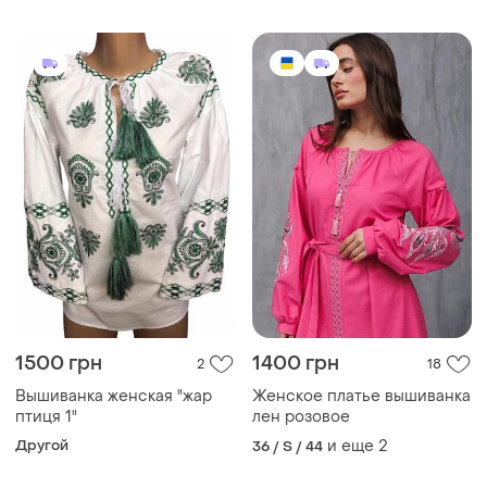
1500 грн
1400 грн
2
18
Вышиванка женская "жар
Женское платье вышиванка
птиця 1"
лен розовое
Другой
и еще
2
36 / S / 44