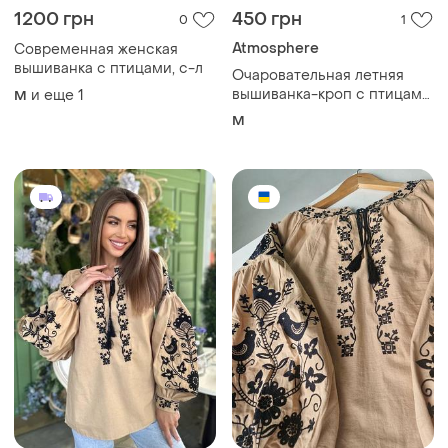
1200 грн
450 грн
0
1
Atmosphere
Современная женская
вышиванка с птицами, с-л
Очаровательная летняя
вышиванка-кроп с птицами
и еще
1
M
от atmosphere
M