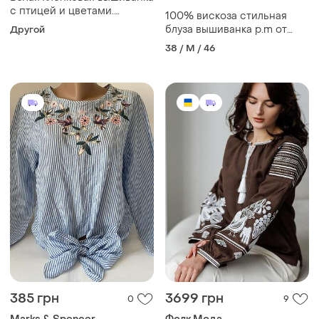
с птицей и цветами.
100% вискоза стильная
размер s,m,l l
блуза вышиванка р.m от
Другой
sfera collection с чокером,
38 / M / 46
цветы, птицы, бархат
385 грн
3699 грн
0
9