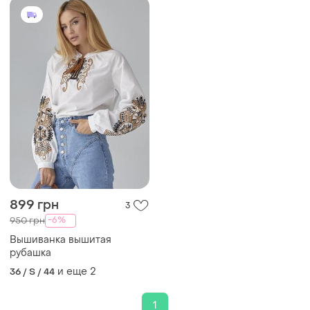
899 грн
3
-6%
950 грн
Вышиванка вышитая
рубашка
и еще
2
36 / S / 44
1