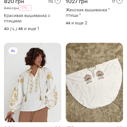
820 грн
1027 грн
115
17
-3%
840 грн
Женская вышиванка "
птицы "
Красивая вышиванка с
птицами
и еще
2
44
и еще
1
40 / L / 48