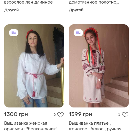
взрослое лен длинное
домотканное полотно,
вышивка " бесконечник"
Другой
Другой
красная
1300 грн
1399 грн
6
5
Вышиванка женская
Вышиванка платье ,
орнамент "бесконечник"
женское , белое , ручная