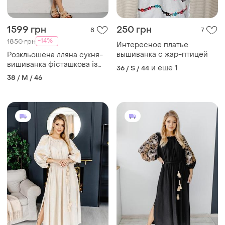
1599 грн
250 грн
8
7
-14%
1850 грн
Интересное платье
вышиванка с жар-птицей
Розкльошена лляна сукня-
вишиванка фісташкова із
и еще
1
36 / S / 44
жар-птицями на рукавах
38 / M / 46