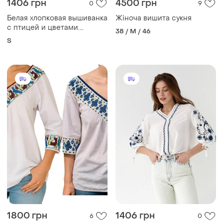
1406 грн
4500 грн
0
9
Белая хлопковая вышиванка
Жіноча вишита сукня
с птицей и цветами.
38 / M / 46
размер s,m,l
S
1800 грн
1406 грн
6
0