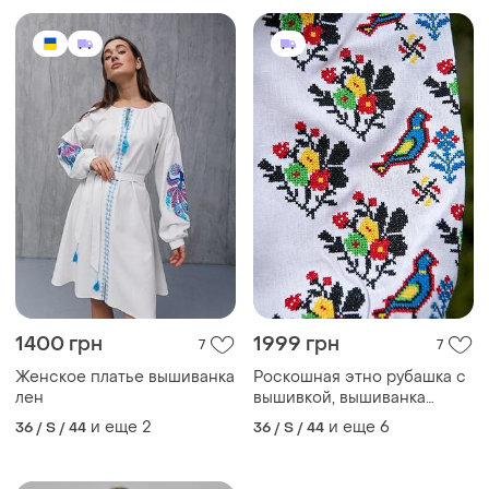
1400 грн
1999 грн
7
7
Женское платье вышиванка
Роскошная этно рубашка с
лен
вышивкой, вышиванка
женская блуза, блуза с
и еще
2
и еще
6
36 / S / 44
36 / S / 44
вышивкой птицы