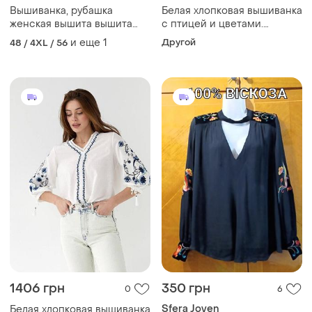
Вышиванка, рубашка
Белая хлопковая вышиванка
женская вышита вышита
с птицей и цветами.
бисером( хлопок)
размер s,m,l м
и еще
1
Другой
48 / 4XL / 56
1406 грн
350 грн
0
6
Sfera Joven
Белая хлопковая вышиванка