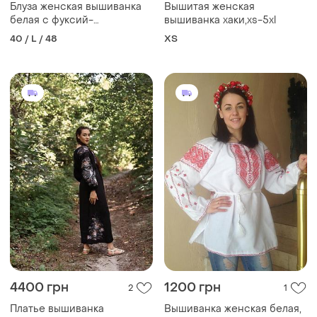
Блуза женская вышиванка
Вышитая женская
белая с фуксий-
вышиванка хаки,xs-5xl
фиолетовой вышивкой.
40 / L / 48
ХS
размер 48 l
4400 грн
1200 грн
2
1
Платье вышиванка
Вышиванка женская белая,