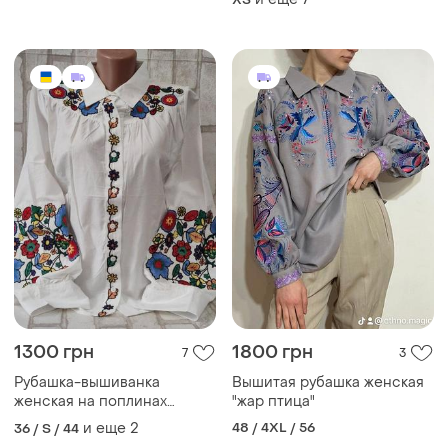
1300 грн
1800 грн
7
3
Рубашка-вышиванка
Вышитая рубашка женская
женская на поплинах
"жар птица"
"цветочная" s, m, l р-ры
и еще
2
48 / 4XL / 56
36 / S / 44