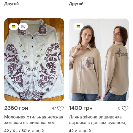
цвет: белый. цвет вышивки:
вышивка на домотканной
Другой
Другой
белый, синий,красный
ткани, орнамент "
домотканное полотно
бесконечник"
2350 грн
1400 грн
47
0
Молочная стильная нежная
Лляна жіноча вишиванка
женская вышиванка лен
сорочка з довгим рукавом,
молочная с вышитым
льняная женская
и еще
5
и еще
5
42 / XL / 50
42