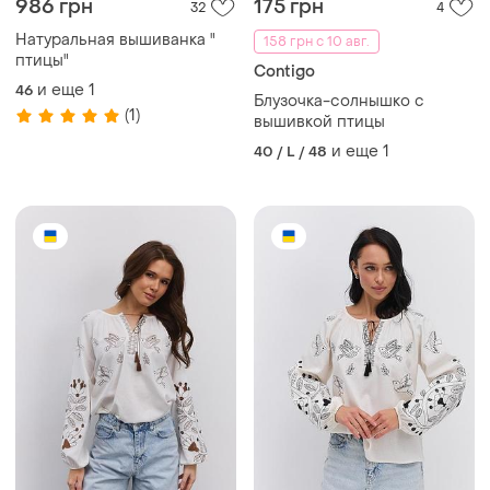
986 грн
175 грн
32
4
Натуральная вышиванка "
158 грн с 10 авг.
птицы"
Contigo
и еще
1
46
Блузочка-солнышко с
(1)
вышивкой птицы
и еще
1
40 / L / 48