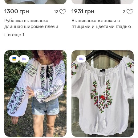
1300 грн
1931 грн
12
2
Рубашка вышиванка
Вышиванка женская с
длинная широкие плечи
птицами и цветами гладью
голубая modna kazka
и еще
1
L
mkar32899-3