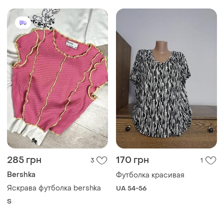
S
650 грн
94 грн
1
0
99 грн
Burberry
распродажа до 09 авг.
Стильная спортивная