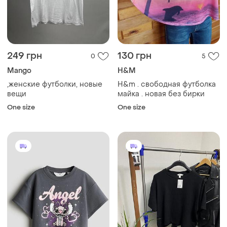
400 грн
700 грн
1
7
H&M
H&M
Футболка укороченная
Базова футболка h&m крок
h&amp;m лило и сточ
топ чорна широка оверсайз
и еще
3
и еще
3
S
38 / M / 46