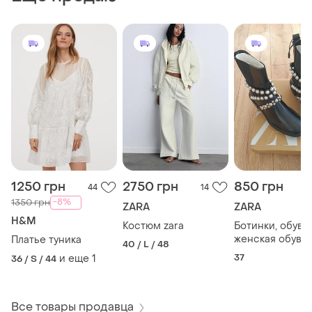
1250 грн
2750 грн
850 грн
44
14
-8%
1350 грн
ZARA
ZARA
H&M
Костюм zara
Ботинки, обувь,
женская обувь z
Платье туника
40 / L / 48
сапоги
37
и еще
1
36 / S / 44
Все товары продавца