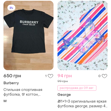
футболка, 💯 коттон,
George
оригинал, burberry, m
M
🎁1+1=3 оригинальная яркая
футболка george, размер 42
- 44
и еще
1
ХS
501 грн
550 грн
2
8