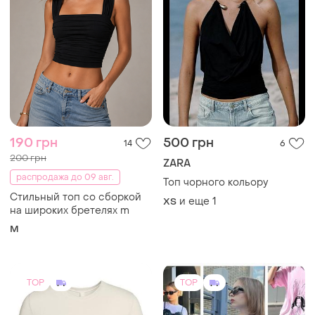
TOP
TOP
1850 грн
296 грн
1
10
Skims
Распродажа летней
коллекции! футболки
Футболка оригинал skims
украинского бренда virgis,
cotton jersey t-shirt
и еще
1
S
распродажа по 380 грн
S
любая