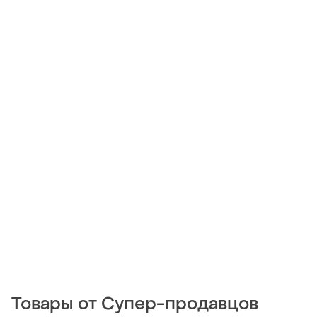
Товары от Супер-продавцов
285 грн
170 грн
3
1
Bershka
Футболка красивая
Яскрава футболка bershka
UA 54-56