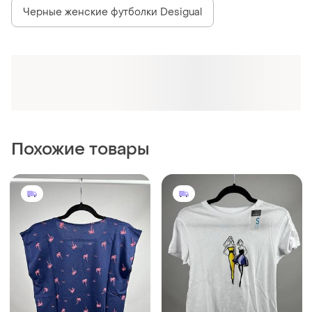
269 грн
290 грн
1
0
Mango
Primark
Футболки, новые вещи
Женская футболка, новые
вещи
One size
One size