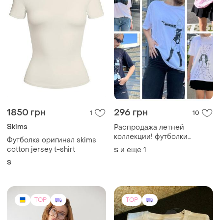
TOP
TOP
400 грн
1500 грн
5
78
Женская укороченная
Футболка polo bear ralph
бордовая футболка
lauren унісекс футболка з
свободного кроя
ведмедем,,футболка
и еще
2
и еще
4
UA 42
S
унисекс,футболка с
(2)
медведем