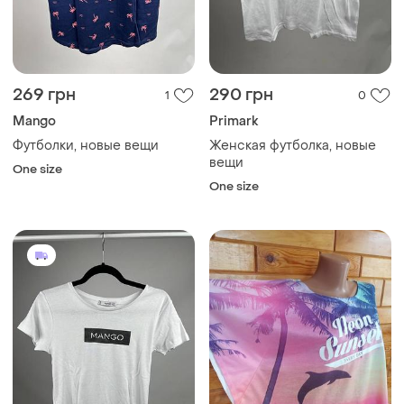
249 грн
130 грн
0
5
Mango
H&M
,женские футболки, новые
H&m . свободная футболка
вещи
майка . новая без бирки
One size
One size