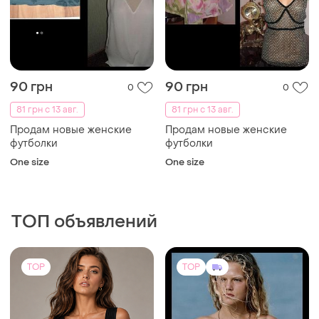
190 грн
500 грн
14
6
200 грн
ZARA
распродажа до 09 авг.
Топ чорного кольору
Стильный топ со сборкой
и еще
1
ХS
на широких бретелях m
M