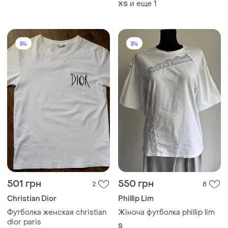
Christian Dior
Phillip Lim
Футболка женская christian
Жіноча футболка phillip lim
dior paris
S
M
150 грн
300 грн
0
0