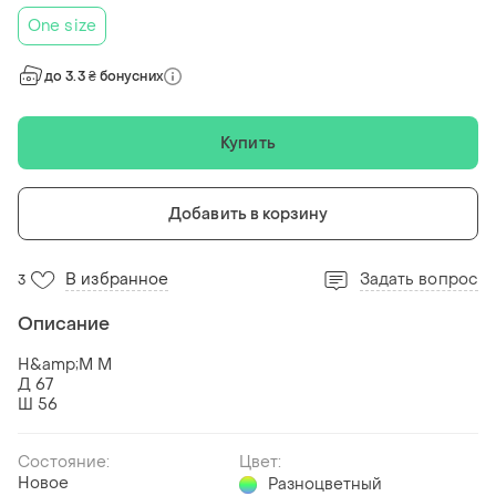
One size
до 3.3 ₴ бонусних
Купить
Добавить в корзину
В избранное
Задать вопрос
3
Описание
H&amp;M M
Д 67
Ш 56
Состояние:
Цвет:
Новое
Разноцветный