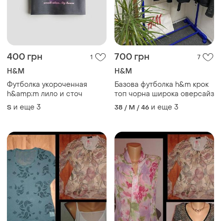
90 грн
90 грн
0
0
81 грн с 13 авг.
81 грн с 13 авг.
Продам новые женские
Продам новые женские
футболки
футболки
One size
One size
ТОП объявлений
TOP
TOP