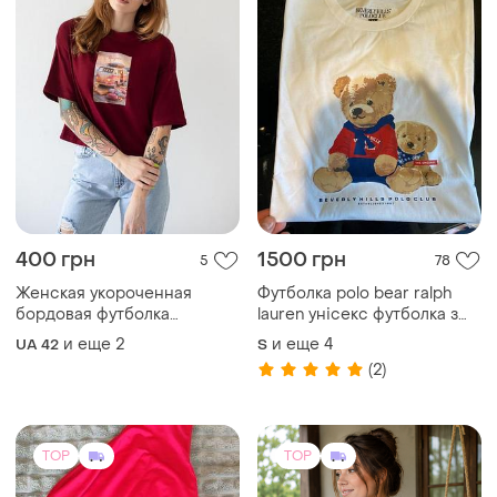
TOP
TOP
350 грн
795 грн
1
7
Элегантная летняя
Женская футболка с
футболка
кружевной отделкой
и еще
1
и еще
1
M
L