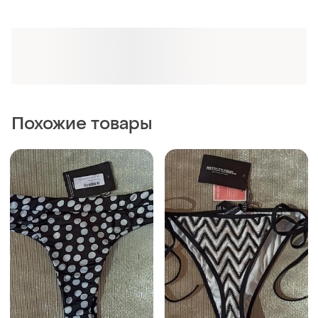
150 грн
150 грн
13
9
PrettyLittleThing
PrettyLittleThing
Низ от купальника
Низ от купальника
и еще
1
и еще
1
M
M