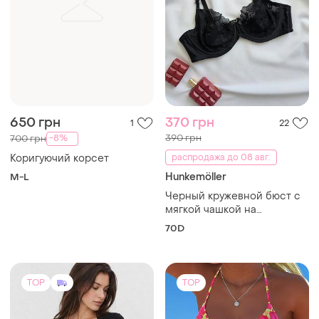
TOP
TOP
750 грн
550 грн
6
13
-27%
750 грн
Mey
Шикарный купальник
Премиальная женская
термобелье mey
и еще
2
L
бесшовное из шелковой
и еще
1
M
шерсти m l