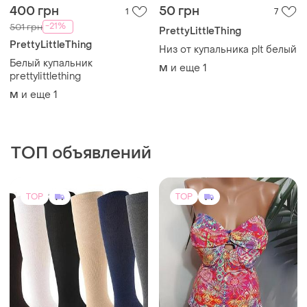
380 грн
361 грн
26
2
400 грн
380 грн
распродажа до 08 авг.
распродажа до 08 авг.
George
Компрессионные гольфы
черные 2 класс
Сток👆купальник евр.38е
компрессии, с закрытым
и еще
3
S
чашка 110е
носком
38
TOP
TOP