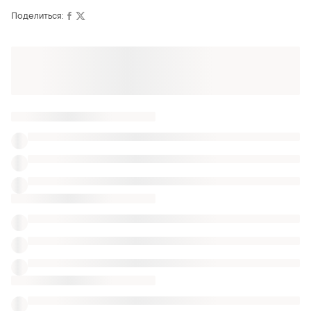
Поделиться:
Также ищут:
Корсеты
Портупеи
Брючные комбинезоны
Одежда Burberry
Новинки утяжки
Купальники h&m бронзовые
Раздельные купальники для пышных форм
Купальники с кружевом h&m