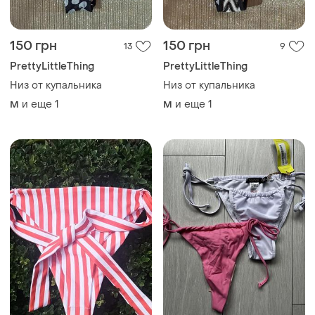
150 грн
168 грн
11
1
-20%
210 грн
PrettyLittleThing
Купальник низ від
Низ від купальника
купальника
и еще
3
ХS
и еще
1
M