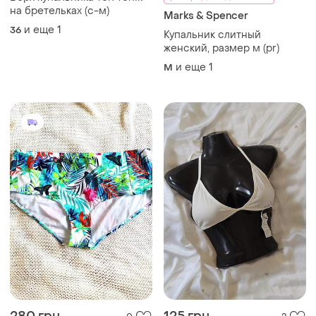
280 грн
125 грн
0
2
-22%
160 грн
George
PrettyLittleThing
Новая нижняя часть
купальника, трусы
Верх купальника новый (хс)
купальника, размер 50
и еще
2
50
34