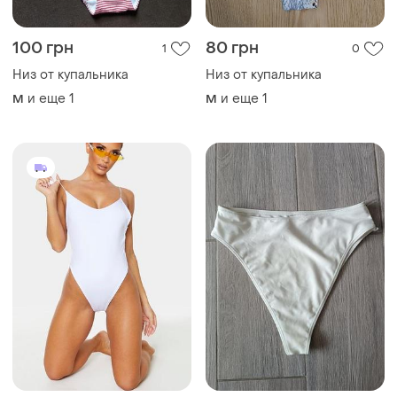
400 грн
50 грн
1
7
-21%
501 грн
PrettyLittleThing
PrettyLittleThing
Низ от купальника plt белый
Белый купальник
и еще
1
M
prettylittlething
и еще
1
M
ТОП объявлений
TOP
TOP