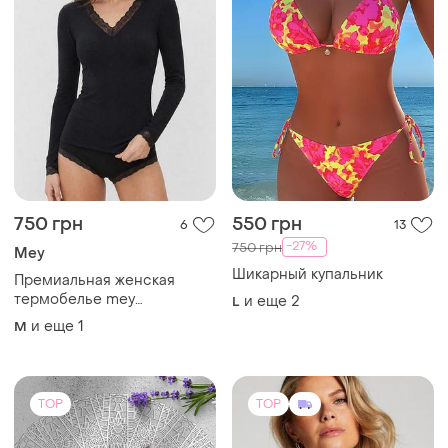
TOP
TOP
160 грн
427 грн
9
15
450 грн
Женские трусы слипы с
высокой посадкой в рубчик
распродажа до 08 авг.
2xl-3xl-4xl
и еще
2
Hunkemöller
XXL
Бюст кружевной с мягкой
чашкой hunkemoller 75b 75d
80d