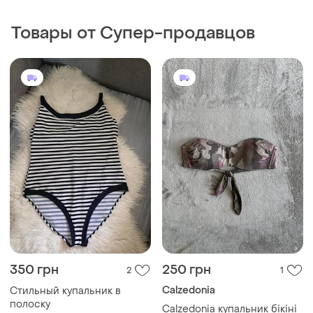
350 грн
250 грн
2
1
Calzedonia
Стильный купальник в
полоску
Calzedonia купальник бікіні
верхня частина топ ліф
и еще
1
XXXL
бандо
и еще
1
ХS