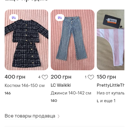
400 грн
200 грн
150 грн
4
1
LC Waikiki
PrettyLittleThi
Костюм 146-150 см
Джинси 140-142 см
Низ от купальн
146
140
и еще
1
L
Все товары продавца