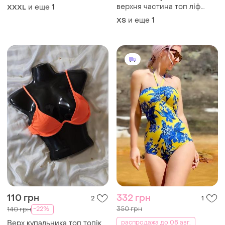
110 грн
332 грн
2
1
350 грн
-22%
140 грн
Верх купальника топ топік
распродажа до 08 авг.
на бретельках (с-м)
Marks & Spencer
и еще
1
36
Купальник слитный
женский, размер м (pr)
и еще
1
M