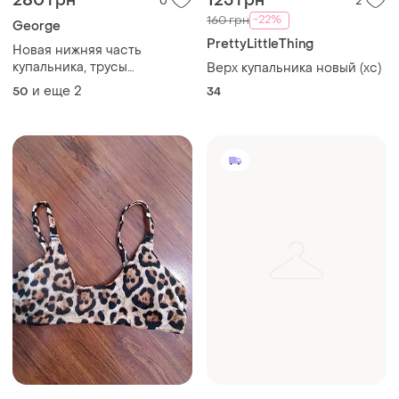
100 грн
370 грн
0
0
Panache
Топ купальник верх
Черные новые
и еще
1
One size
трусики,черный низ
купальника
и еще
2
XL
Загружайте приложение
Покупайте вещи и общайтесь в любом месте
Как это работает?