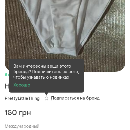
Вам интересны вещи этого
бренда? Подпишитесь на него,
В наличии
1 шт
чтобы узнавать о новинках
Низ от купальника
Хорошо
Подписаться на бренд
PrettyLittleThing
150 грн
Международный