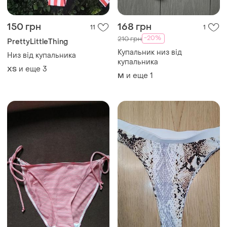
100 грн
80 грн
1
0
Низ от купальника
Низ от купальника
и еще
1
и еще
1
M
M