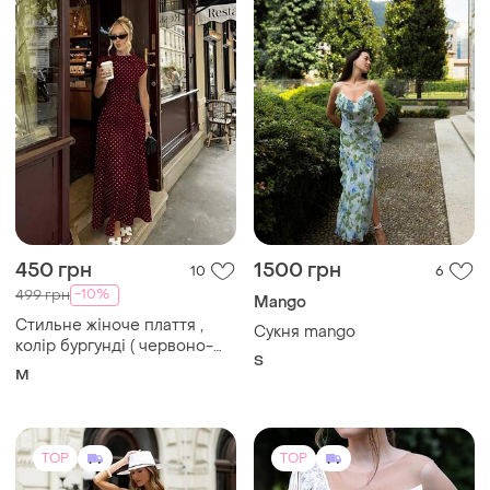
450 грн
1500 грн
10
6
-10%
499 грн
Mango
Стильне жіноче плаття ,
Сукня mango
колір бургунді ( червоно-
S
бордовий ) , розмірм
M
TOP
TOP