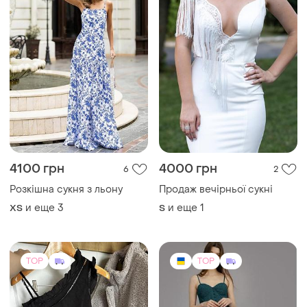
4100 грн
4000 грн
6
2
Розкішна сукня з льону
Продаж вечірньої сукні
и еще
3
и еще
1
ХS
S
TOP
TOP