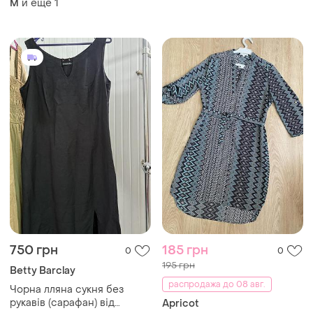
и еще
1
M
ткани с вышивкой ришелье
(прошва).
750 грн
185 грн
0
0
195 грн
Betty Barclay
распродажа до 08 авг.
Чорна лляна сукня без
рукавів (сарафан) від
Apricot