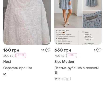
160 грн
650 грн
13
1
-20%
-8%
200 грн
700 грн
Next
Blue Motion
Сарафан прошва
Платье-рубашка с поясом
🌸
M
и еще
1
M