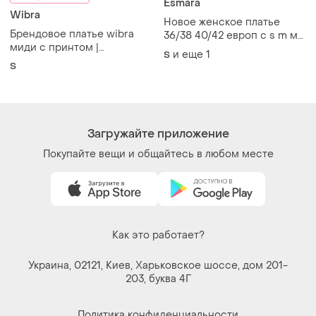
Esmara
Wibra
Новое женское платье
Брендовое платье wibra
36/38 40/42 европ с s m м
миди с принтом |
на 44-46 и 48-50 наш
и еще
1
S
элегантное женское платье
размер esmara, черная
S
с длинными рукавами s
рукав 3/4 платья
Загружайте приложение
Покупайте вещи и общайтесь в любом месте
Как это работает?
Украина, 02121, Киев, Харьковское шоссе, дом 201-
203, буква 4Г
Политика конфиденциальности