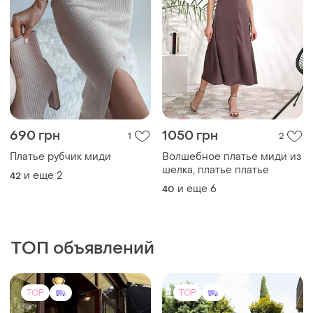
690 грн
1050 грн
1
2
Платье рубчик миди
Волшебное платье миди из
шелка, платье платье
и еще
2
42
и еще
6
40
ТОП объявлений
TOP
TOP