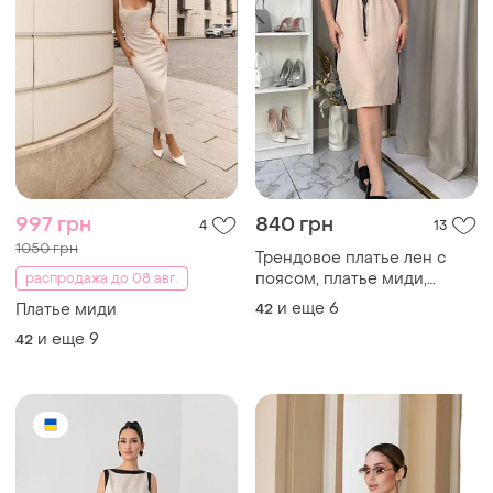
997 грн
840 грн
4
13
1050 грн
Трендовое платье лен с
поясом, платье миди,
распродажа до 08 авг.
платье батал
и еще
6
Платье миди
42
и еще
9
42