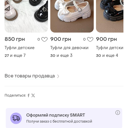
850 грн
900 грн
900 грн
0
0
Туфли детские
Туфли для девочки
Туфли детские
и еще
7
и еще
3
и еще
4
27
30
30
Все товары продавца
Поделиться:
Оформляй подписку SMART
Получи заказ с бесплатной доставкой