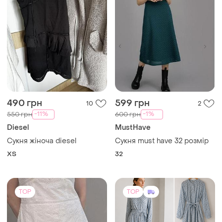
490 грн
599 грн
10
2
-11%
-1%
550 грн
600 грн
Diesel
MustHave
Сукня жіноча diesel
Сукня must have 32 розмір
ХS
32
TOP
TOP