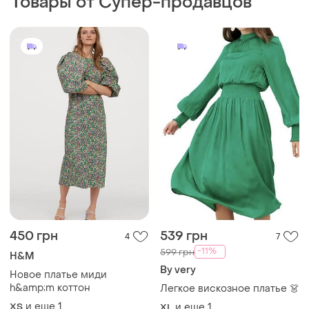
Товары от Супер-продавцов
450 грн
539 грн
4
7
-11%
599 грн
H&M
By very
Новое платье миди
h&amp;m коттон
Легкое вискозное платье 👗
и еще
1
ХS
и еще
1
XL