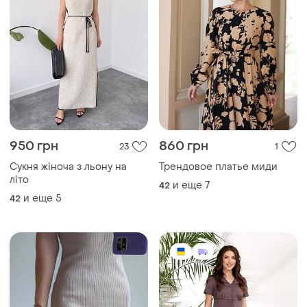
950 грн
860 грн
23
1
Сукня жіноча з льону на
Трендовое платье миди
літо
и еще
7
42
и еще
5
42