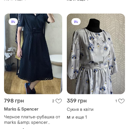
798 грн
359 грн
2
1
Marks & Spencer
Сукня в квіти
Черное платье-рубашка от
и еще
1
M
marks &amp; spencer
выполнено из хлопковой