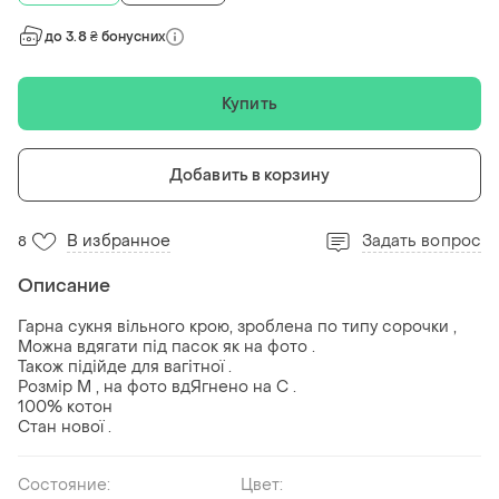
до 3.8 ₴ бонусних
Купить
Добавить в корзину
В избранное
Задать вопрос
8
Описание
Гарна сукня вільного крою, зроблена по типу сорочки ,
Можна вдягати під пасок як на фото .
Також підійде для вагітної .
Розмір М , на фото вдЯгнено на С .
100% котон
Стан нової .
Состояние:
Цвет: