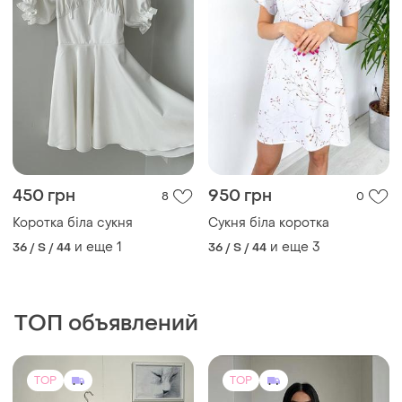
450 грн
950 грн
8
0
Коротка біла сукня
Сукня біла коротка
и еще
1
и еще
3
36 / S / 44
36 / S / 44
ТОП объявлений
TOP
TOP