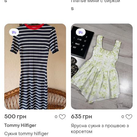
Платье мини с биркой
S
S
500 грн
635 грн
0
0
Tommy Hilfiger
Ярусна сукня з прошвою з
корсетом
Сукня tommy hilfiger