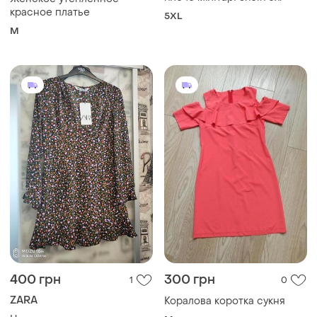
красное платье
5XL
M
400 грн
300 грн
1
0
ZARA
Коралова коротка сукня