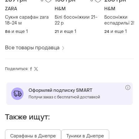
ZARA
H&M
H&M
Сукня сарафан zara
Білі босоніжкии 21-
Босоніжки
18-24 м
22 р
еспадрильї 25 
и еще
1
и еще
1
и еще
1
86
21
24
Все товары продавца
Поделиться:
Оформляй подписку SMART
Получи заказ с бесплатной доставкой
Также ищут:
Сарафаны в Днепре
Туники в Днепре