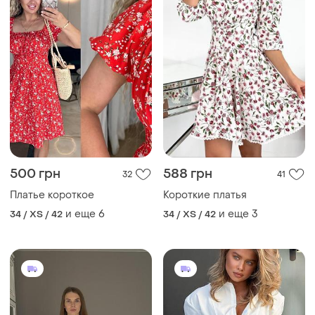
500 грн
588 грн
32
41
Платье короткое
Короткие платья
и еще
6
и еще
3
34 / XS / 42
34 / XS / 42