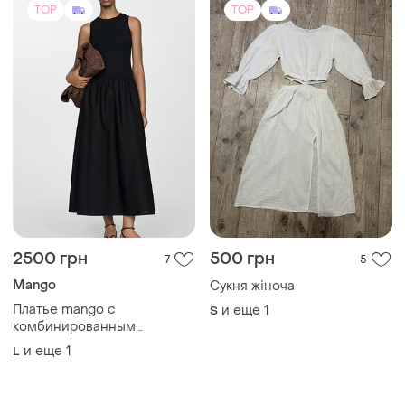
TOP
TOP
2500 грн
500 грн
7
5
Mango
Сукня жіноча
Платье mango с
и еще
1
S
комбинированным
дизайном: верх — черный
и еще
1
L
трикотаж в рубчик, низ —
хлопковая поплиновая юбка