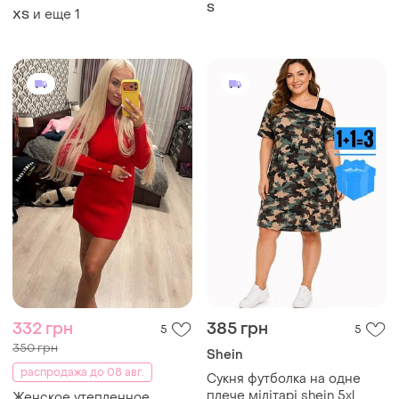
S
и еще
1
ХS
332 грн
385 грн
5
5
350 грн
Shein
распродажа до 08 авг.
Сукня футболка на одне
плече мілітарі shein 5xl
Женское утепленное