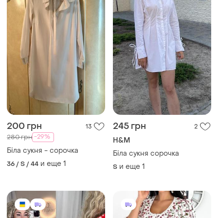
200 грн
245 грн
13
2
-29%
280 грн
H&M
Біла сукня - сорочка
Біла сукня сорочка
и еще
1
36 / S / 44
и еще
1
S