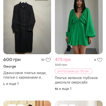
600 грн
475 грн
10
6
500 грн
George
распродажа до 08 авг.
Джинсовое платье миди,
платье с карманами и
Платье зеленое глубокое
поясом, george.
декольте оверсайз
и еще
1
L
и еще
1
M