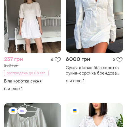
237 грн
6000 грн
6
5
250 грн
Сукня жіноча біла коротка
сукня-сорочка брендова
распродажа до 08 авг.
люкс якість
и еще
1
Біла коротка сукня
S
и еще
1
S