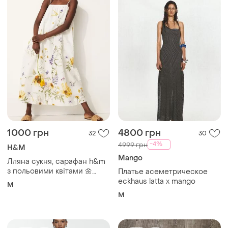
1000 грн
4800 грн
32
30
-4%
4999 грн
H&M
Mango
Лляна сукня, сарафан h&m
з польовими квітами 🌼
Платье асеметрическое
розмір m
eckhaus latta x mango
M
M