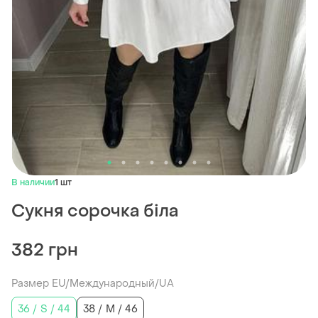
В наличии
1 шт
Сукня сорочка біла
382 грн
Размер EU/Международный/UA
36 / S / 44
38 / M / 46