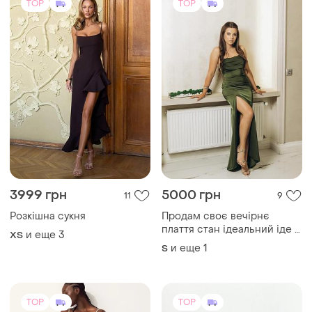
TOP
TOP
3999 грн
5000 грн
11
9
Розкішна сукня
Продам своє вечірнє
плаття стан ідеальний іде з
и еще
3
ХS
корсетом які підкреслює
и еще
1
S
фігуру продаю за пів ціни
TOP
TOP