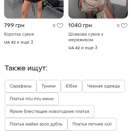
799 грн
1040 грн
0
0
Коротка сукня
Шовкова сукня з
мереживом
и еще
3
UA 42
и еще
3
UA 42
Также ищут:
Сарафаны
Туники
Юбки
Черная одежда
Платья miu miu мини
Яркие блестящие новогодние платья
Платья майки asos дубль
Платья летние xxxl