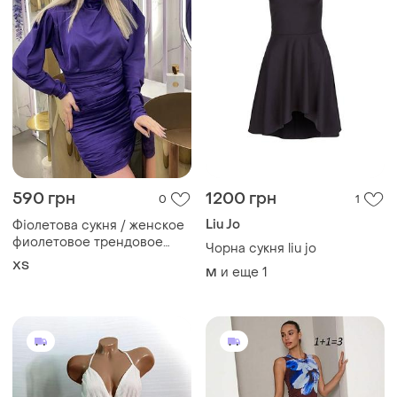
590 грн
1200 грн
0
1
Liu Jo
Фіолетова сукня / женское
фиолетовое трендовое
Чорна сукня liu jo
платье
ХS
и еще
1
M