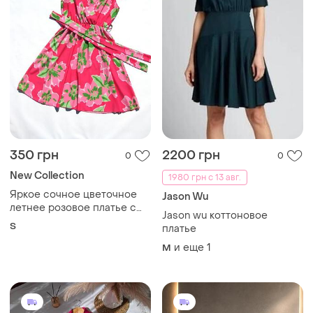
350 грн
2200 грн
0
0
New Collection
1980 грн с 13 авг.
Яркое сочное цветочное
Jason Wu
летнее розовое платье с
Jason wu коттоновое
поясом new collection
S
платье
италия
и еще
1
M