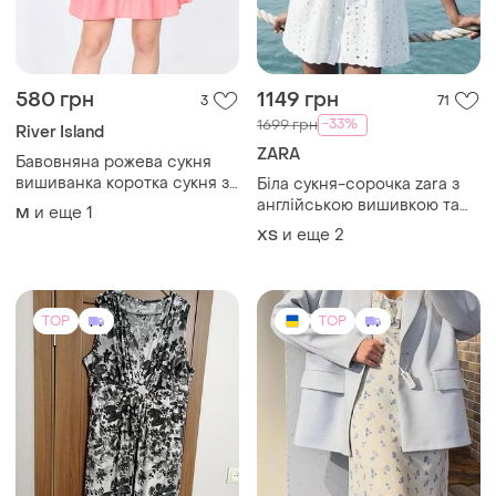
580 грн
1149 грн
3
71
-33%
1699 грн
River Island
ZARA
Бавовняна рожева сукня
вишиванка коротка сукня з
Біла сукня-сорочка zara з
пишними рукавами river
англійською вишивкою та
и еще
1
M
island багато знижок
поясом (100% бавовна)
и еще
2
ХS
розпродаж 🌺🌺🌺
TOP
TOP