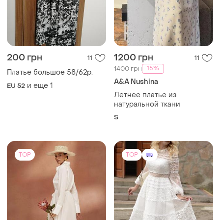
200 грн
1200 грн
11
11
-15%
1400 грн
Платье большое 58/62р.
A&A Nushina
и еще
1
EU 52
Летнее платье из
натуральной ткани
S
TOP
TOP