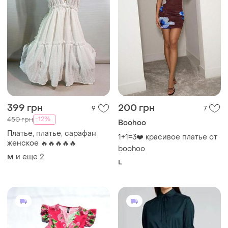
399 грн
200 грн
9
7
-12%
450 грн
Boohoo
Платье, платье, сарафан
1+1=3❤️ красивое платье от
женское 🔥🔥🔥🔥🔥
boohoo
и еще
2
M
L