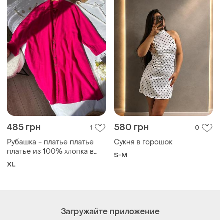
485 грн
580 грн
1
0
Рубашка - платье платье
Сукня в горошок
платье из 100% хлопка в
S-M
насыщенном цвете
XL
Загружайте приложение