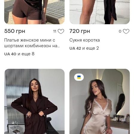
550 грн
720 грн
11
0
Платье женское мини с
Сукня коротка
шортами комбинезон на
и еще
2
UA 42
бретелях
и еще
8
UA 40