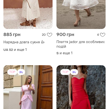
885 грн
900 грн
20
4
Плаття jador для особливих
Нарядна довга сукня 👍
подій
и еще
1
UA 52
и еще
1
S
TOP
TOP