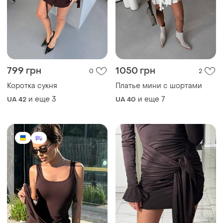
799 грн
1050 грн
0
2
Коротка сукня
Платье мини с шортами
и еще
3
и еще
7
UA 42
UA 40