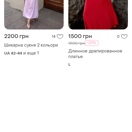
2200 грн
1500 грн
14
0
-22%
1900 грн
Шикарна сукня 2 кольори
Длинное драпированное
и еще
1
UA 42-44
платье
L