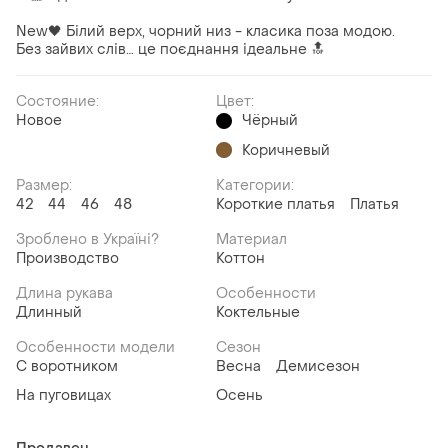
New🖤 Білий верх, чорний низ - класика поза модою.
Без зайвих слів… це поєднання ідеальне 🔝
Состояние:
Цвет:
Новое
Чёрный
Коричневый
Размер:
Категории:
42
44
46
48
Короткие платья
Платья
Зроблено в Україні?
Материал
Производство
Коттон
Длина рукава
Особенности
Длинный
Коктельные
Особенности модели
Сезон
С воротником
Весна
Демисезон
На пуговицах
Осень