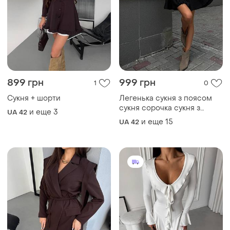
899 грн
999 грн
1
0
Сукня + шорти
Легенька сукня з поясом
сукня сорочка сукня з
и еще
3
UA 42
воланами
и еще
15
UA 42