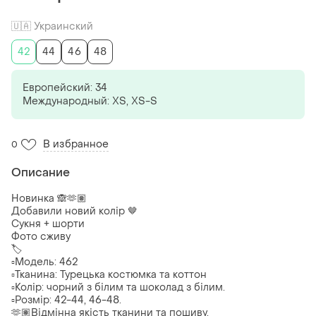
🇺🇦 Украинский
42
44
46
48
Европейский: 34
Международный: ХS, XS-S
В избранное
0
Описание
Новинка 🙈🫶🏽
Добавили новий колір 🤎
Сукня + шорти
Фото сживу
🏷️
▫️Модель: 462
▫️Тканина: Турецька костюмка та коттон
▫️Колір: чорний з білим та шоколад з білим.
▫️Розмір: 42-44, 46-48.
🫶🏽Відмінна якість тканини та пошиву.