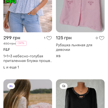
299 грн
125 грн
1
0
-34%
450 грн
Рубашка льняная для
F&F
девочки
1+1=3 небесно-голубая
ХS
приталенная блузка прошва
f&amp;f, размер 48 - 50
и еще
1
L