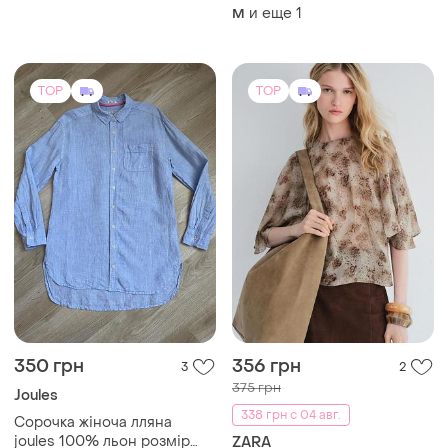
и еще
1
M
TOP
TOP
350 грн
356 грн
3
2
375 грн
Joules
338 грн с 04 авг.
Сорочка жіноча лляна
joules 100% льон розмір
ZARA