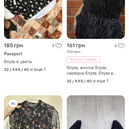
185 грн
161 грн
3
5
170 грн
Passport
153 грн с 04 авг.
Блуза в цветы
Блуза, жіноча блуза,
и еще
1
32 / XXS / 40
нарядна блуза, блуза в
блискітку, женская блуза,
и еще
1
32 / XXS / 40
майка, блуза в паетки