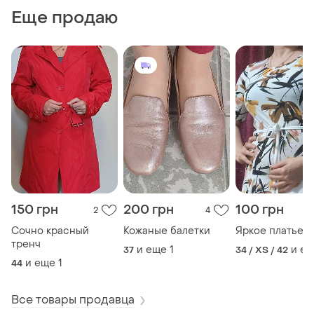
Еще продаю
150 грн
200 грн
100 грн
2
4
Сочно красный
Кожаные балетки
Яркое платье
тренч
и еще
1
и е
37
34 / XS / 42
и еще
1
44
Все товары продавца