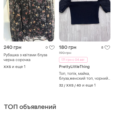
240 грн
180 грн
0
8
190 грн
Рубашка з квітами блуза
черна сорочка
171 грн с 04 авг.
и еще
1
PrettyLittleThing
XХS
Топ, топік, майка,
блуза,женский топ, чорний
топ, черный топ, женская
и еще
1
32 / XXS / 40
блуза, чорная блуза
ТОП объявлений