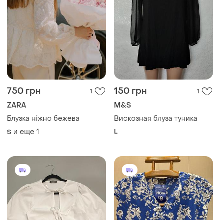
750 грн
150 грн
1
1
ZARA
M&S
Блузка ніжно бежева
Вискозная блуза туника
и еще
1
L
S