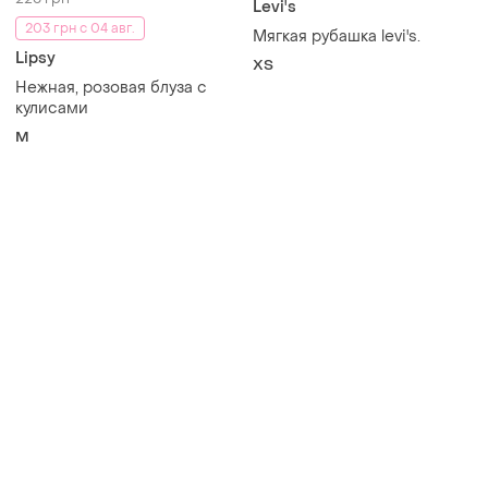
Levi's
203 грн с 04 авг.
Мягкая рубашка levi's.
Lipsy
ХS
Нежная, розовая блуза с
кулисами
M