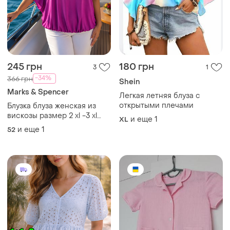
245 грн
180 грн
3
1
-34%
366 грн
Shein
Marks & Spencer
Легкая летняя блуза с
открытыми плечами
Блузка блуза женская из
вискозы размер 2 xl -3 xl
и еще
1
XL
(52-54)
и еще
1
52