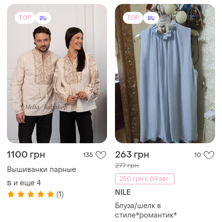
TOP
TOP
1100 грн
263 грн
135
10
277 грн
Вышиванки парные
250 грн с 04 авг.
и еще
4
S
NILE
(1)
Блуза/шелк в
стиле*романтик*