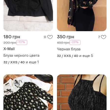
180 грн
350 грн
0
7
-10%
-23%
200 грн
450 грн
X-Mail
Черная блуза
Блуза черного цвета
и еще
5
32 / XXS / 40
и еще
1
32 / XXS / 40