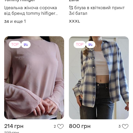
Ідеальна жіноча сорочка
🥰 блуза в квітковий принт
від бренд tommy hilfiger
3xl батал
довершить любий образ.
и еще
1
XXXL
34
TOP
TOP
214 грн
800 грн
2
3
225 грн