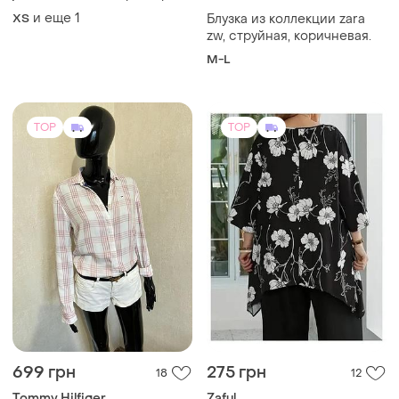
xs/s
и еще
1
ХS
Блузка из коллекции zara
zw, струйная, коричневая.
M-L
TOP
TOP
699 грн
275 грн
18
12
Tommy Hilfiger
Zaful