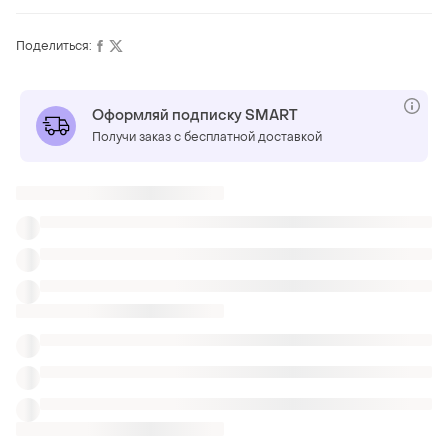
Поделиться:
Оформляй подписку SMART
Получи заказ с бесплатной доставкой
Также ищут:
Блузы
Джемперы
Одежда для тенниса женская
Рубашки emily
Пестрые рубашки
Кофты рубашки школьные
Крутые рубашки
Тигровые рубашки
Синие женские рубашки Pimkie