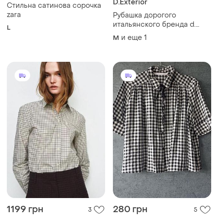
1199 грн
280 грн
3
5
ZARA
ZARA
Сорочка в клітинку ркбашка
Блузка рубашка в клетку
блуза zara зара
зара р.л
и еще
3
L
ХS