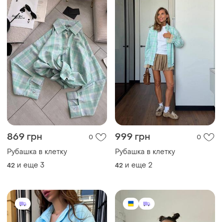
690 грн
985 грн
0
2
Рубашка микровельвет в
Рубашка кашемир, цвета➡️
цветах
и еще
3
34 / XS / 42
и еще
3
34 / XS / 42