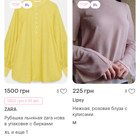
M
в упаковке с бирками
и еще
1
XL
TOP
TOP
1000 грн
700 грн
3
1
ASOS
Белая женская блуза natali
bulgar