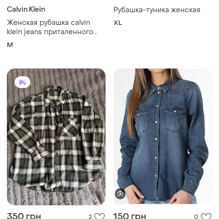
350 грн
150 грн
2
0
Perfect Jeans
315 грн с 10 авг.
Джинсовая рубашка на
ZARA
кнопках
Базова сорочка в клітинку
M
и еще
1
S
Загружайте приложение
Покупайте вещи и общайтесь в любом месте
Как это работает?