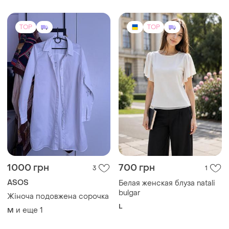
Жіноча подовжена сорочка
L
и еще
1
M
TOP
TOP
720 грн
1650 грн
32
3
Трендова сорочка в
Жіноча вишиванка. батали
клітинку бавовна з відомим
и еще
2
4XL