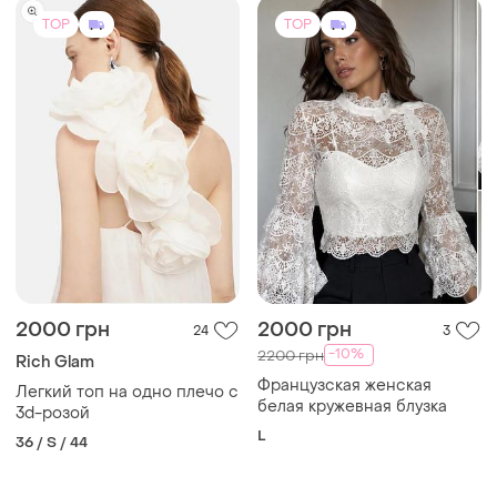
L
36 / S / 44