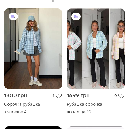
и еще
4
и еще
10
ХS
40
414 грн
150 грн
0
2
-7%
160 грн
Женская рубашка
Рубашка блузка
и еще
4
36 / S / 44
и еще
2
34 / XS / 42