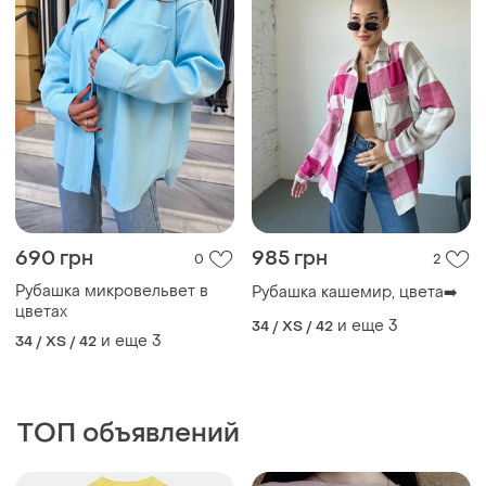
ТОП объявлений
TOP
TOP
1500 грн
225 грн
3
3
Lipsy
1350 грн с 10 авг.
Нежная, розовая блуза с
ZARA
кулисами
Рубашка льняная zara нова