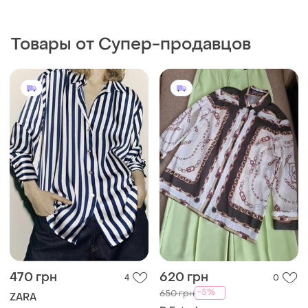
470 грн
620 грн
4
0
-5%
650 грн
ZARA
D.Exterior
Стильна сатинова сорочка
zara
Рубашка дорогого
итальянского бренда d.
L
exterior в цепи
и еще
1
M