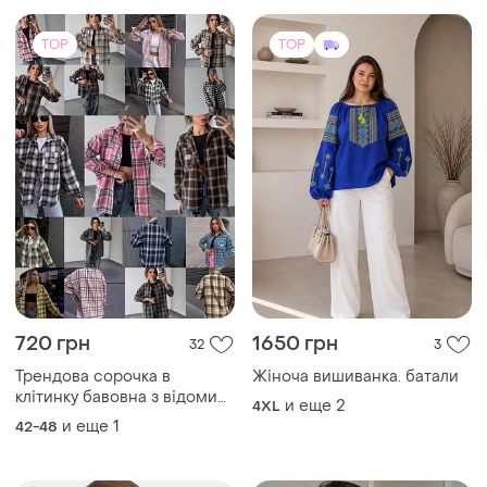
надписом
и еще
1
42-48
TOP
TOP
2000 грн
2000 грн
24
3
-10%
2200 грн
Rich Glam
Французская женская
Легкий топ на одно плечо с
белая кружевная блузка
3d-розой