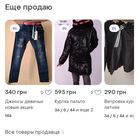
Еще продаю
340 грн
595 грн
290 грн
0
5
Джинсы девичьи
Куртка пальто
Ветровка куртк
новые акция
летняя
и еще
2
36 / S / 44
146
и еще
36 / S / 44
Все товары продавца