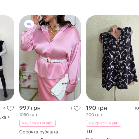
997 грн
190 грн
4
1
10
1050 грн
200 грн
ка +
947 грн с 04 авг.
181 грн с 04 авг.
TU
Сорочка рубашка