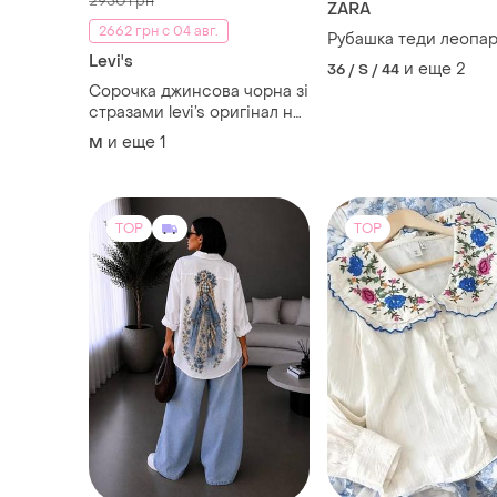
2950 грн
ZARA
2662 грн с 04 авг.
Рубашка теди леопа
Levi's
и еще
2
36 / S / 44
Сорочка джинсова чорна зі
стразами levi’s оригінал на
м-л
и еще
1
M
TOP
TOP