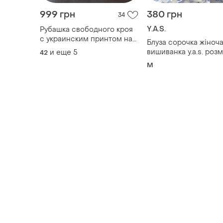
999 грн
380 грн
34
Y.A.S.
Рубашка свободного кроя
с украинским принтом на
Блуза сорочка жіноч
спинке
вишиванка y.a.s. розм
и еще
5
42
M