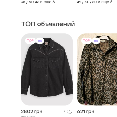
и еще
6
и еще
5
38 / M / 46
42 / XL / 50
ТОП объявлений
TOP
TOP
2802 грн
621 грн
4