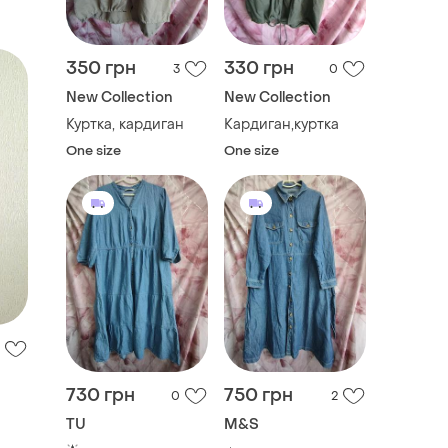
350 грн
330 грн
3
0
New Collection
New Collection
Куртка, кардиган
Кардиган,куртка
One size
One size
730 грн
750 грн
0
2
TU
M&S