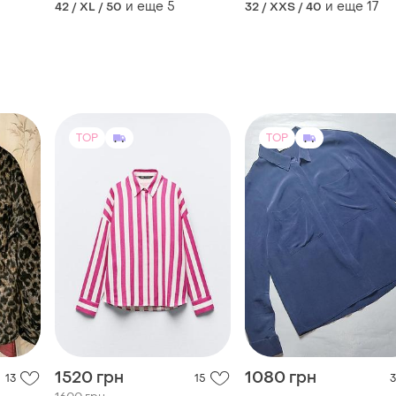
и еще
5
и еще
17
42 / XL / 50
32 / XXS / 40
TOP
TOP
1520 грн
1080 грн
13
15
3