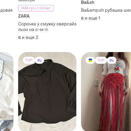
1600 грн
Ba&sh
1444 грн с 04 авг.
рдовая
Ba&amp;sh рубашка ше
ZARA
и еще
1
S
Сорочка у смужку оверсайз
льон на с-м-л
и еще
2
S
TOP
TOP