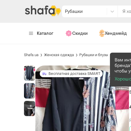
Рубашки
Каталог
Скидки
Хендмейд
Shafa.ua
Женская одежда
Рубашки и блузы
Рубашки
Вам ин
бренда
чтобы у
Бесплатная доставка SMART
Хорош