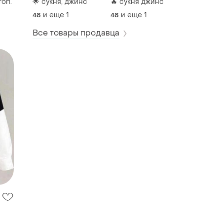
🌟 сукня, джинс
🔥 сукня джинс
топ.
и еще
1
и еще
1
48
48
Все товары продавца