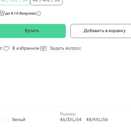
46 / 3XL / 54
48 / 4XL / 56
до 4.1 ₴ бонусних
Купить
Добавить в корзину
В избранное
Задать вопрос
13
Размер:
й
Белый
46/3XL/54
48/4XL/56