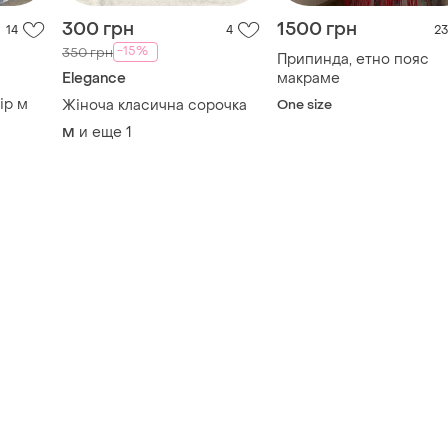
300 грн
1500 грн
14
4
23
-15%
350 грн
Припинда, етно пояс
Elegance
макраме
а
ір м
Жіноча класична сорочка
One size
и еще
1
M