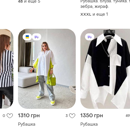
Рубашка. блуза. туника. 
и еще
5
48
зебра, жираф.
и еще
1
XXXL
1310 грн
1350 грн
0
3
49
Рубашка
Рубашка