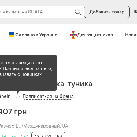
Добавить товар
U
Сделано в Украине
Для защитников
Нови
тересны вещи этого
? Подпишитесь на него,
В наличии
1 шт
знавать о новинках
Рубашка, рубашка, туника
о
Подписаться на бренд
Shein
407 грн
Размер EU/Международный/UA