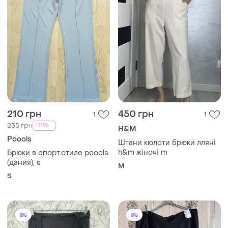
210 грн
450 грн
1
1
-11%
235 грн
H&M
Poools
Штани кюлоти брюки лляні
h&m жіночі m
Брюки в спорт.стиле poools
(дания), s
M
S