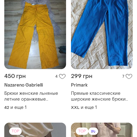
450 грн
299 грн
4
7
Nazareno Gabrielli
Primark
Брюки женские льняные
Прямые классические
летние оранжевые
широкие женские брюки
натуральные льняные
цвета электрик
и еще
1
и еще
1
42
XXL
женские брюки штаны
TOP
TOP