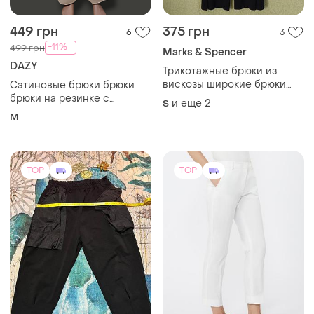
449 грн
375 грн
6
3
-11%
499 грн
Marks & Spencer
DAZY
Трикотажные брюки из
вискозы широкие брюки
Сатиновые брюки брюки
palazzo/wide leg темно-
брюки на резинке с
и еще
2
S
синего цвета
подкладкой
M
TOP
TOP