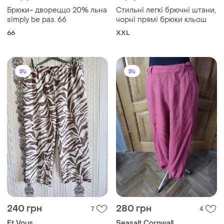
Брюки- двореццо 20% льна
Стильні легкі брючні штани,
simply be раз. 66
чорні прямі брюки кльош
66
XXL
240 грн
280 грн
7
4
Et Vous
Seasalt Cornwall