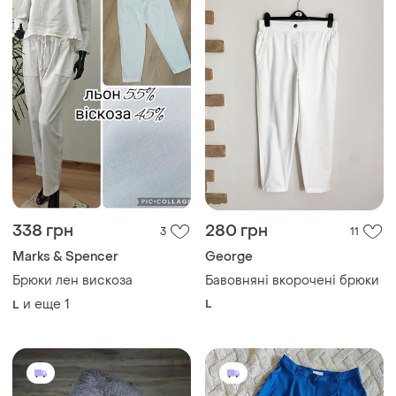
338 грн
280 грн
3
11
Marks & Spencer
George
Брюки лен вискоза
Бавовняні вкорочені брюки
и еще
1
L
L