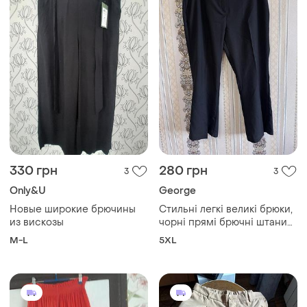
330 грн
280 грн
3
3
Only&U
George
Новые широкие брючины
Стильні легкі великі брюки,
из вискозы
чорні прямі брючні штани
батал
M-L
5XL