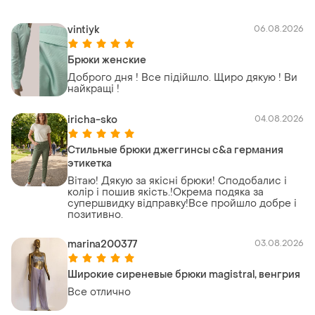
vintiyk
06.08.2026
Брюки женские
Доброго дня ! Все підійшло. Щиро дякую ! Ви
найкращі !
iricha-sko
04.08.2026
Стильные брюки джеггинсы c&a германия
этикетка
Вітаю! Дякую за якісні брюки! Сподобалис і
колір і пошив якість.!Окрема подяка за
супершвидку відправку!Все пройшло добре і
позитивно.
marina200377
03.08.2026
Широкие сиреневые брюки magistral, венгрия
Все отлично