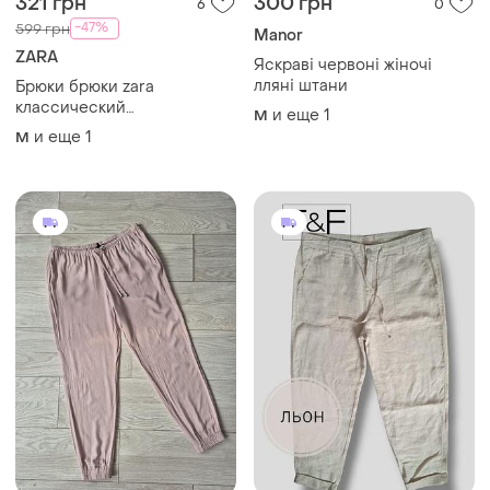
321 грн
300 грн
6
0
-47%
599 грн
Manor
ZARA
Яскраві червоні жіночі
лляні штани
Брюки брюки zara
классический
и еще
1
M
повседневный стиль
и еще
1
M
зеленого цвета размер л