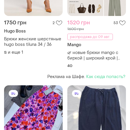
1750 грн
1520 грн
2
53
1600 грн
Hugo Boss
распродажа до 09 авг.
Брюки женские шерстяные
hugo boss tiluna 34 / 36
Mango
и еще
1
S
🌿 новые брюки mango с
биркой | широкий крой |
трендовый фисташково-
40
шаллиевый оттенок
11%льон
Реклама на Шафе.
Как сюда попасть?