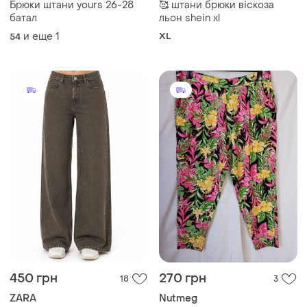
Брюки штани yours 26-28
🥰 штани брюки віскоза
батал
льон shein xl
и еще
1
XL
54
450 грн
270 грн
18
3
ZARA
Nutmeg