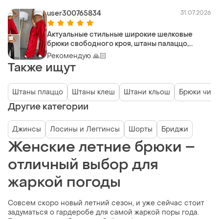
user300765834
31.07.2026
Актуальные стильные широкие шелковые
брюки свободного кроя, штаны палаццо,
летние брюки шелк, брюки оверсайз
Рекомендую 🙏🏻
Также ищут
Штаны плаццо
Штаны клеш
Штани кльош
Брюки чин
Другие категории
Джинсы
Лосины и Леггинсы
Шорты
Бриджи
Женские летние брюки –
отличный выбор для
жаркой погоды
Совсем скоро новый летний сезон, и уже сейчас стоит
задуматься о гардеробе для самой жаркой поры года.