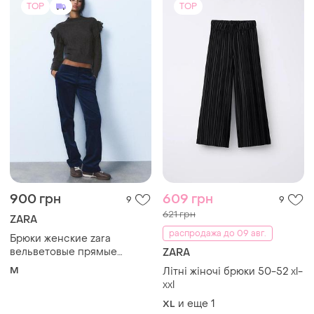
TOP
TOP
900 грн
609 грн
9
9
621 грн
ZARA
распродажа до 09 авг.
Брюки женские zara
вельветовые прямые
ZARA
широкие темно-синие
M
Літні жіночі брюки 50-52 xl-
брюки m
xxl
и еще
1
XL