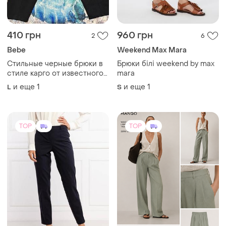
410 грн
960 грн
2
6
Bebe
Weekend Max Mara
Стильные черные брюки в
Брюки білі weekend by max
стиле карго от известного
mara
американского бренда
и еще
1
и еще
1
L
S
bebe (линейка bebe plus).
отличное качество,
производство - туречество.
TOP
TOP