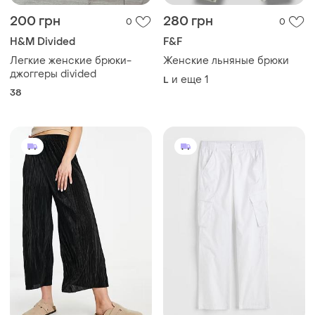
200 грн
280 грн
0
0
H&M Divided
F&F
Легкие женские брюки-
Женские льняные брюки
джоггеры divided
и еще
1
L
38