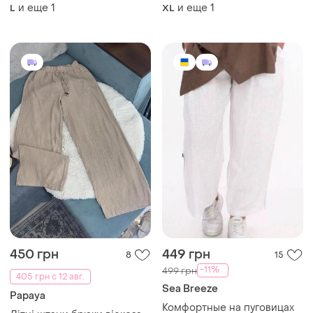
primark
и еще
1
и еще
1
L
XL
450 грн
449 грн
8
15
-11%
499 грн
405 грн с 12 авг.
Sea Breeze
Papaya
Комфортные на пуговицах