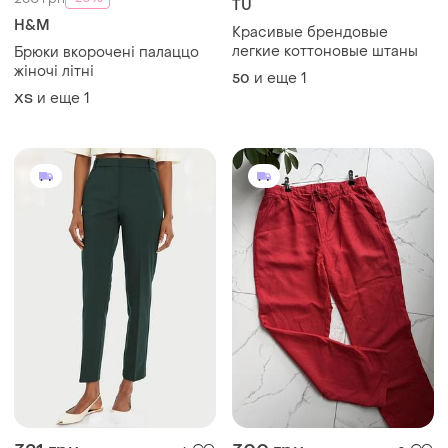
TU
H&M
Красивые брендовые
легкие коттоновые штаны
Брюки вкорочені палаццо
жіночі літні
и еще
1
50
и еще
1
ХS