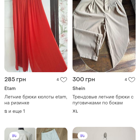
285 грн
300 грн
4
4
Etam
Shein
Летние брюки кюлоты etam,
Трендовые летние брюки с
на ризинке
пуговичками по бокам
и еще
1
XL
S