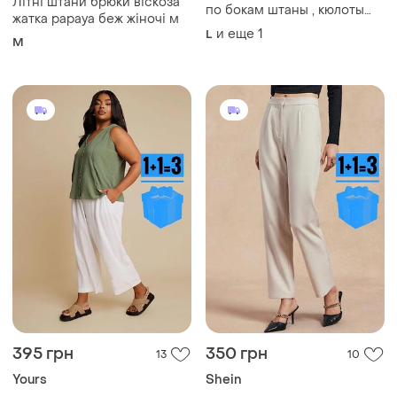
Літні штани брюки віскоза
по бокам штаны , кюлоты
жатка papaya беж жіночі м
большого размера
и еще
1
L
M
395 грн
350 грн
13
10
Yours
Shein