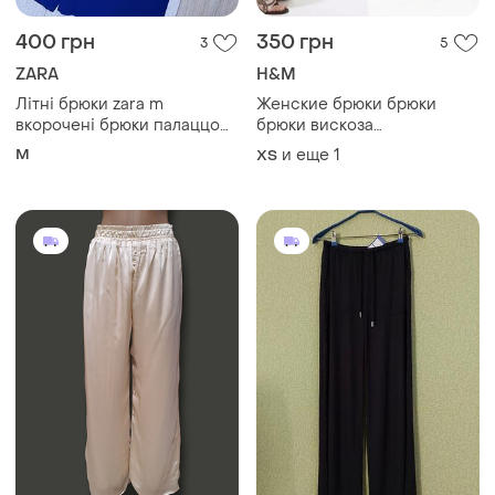
400 грн
350 грн
3
5
ZARA
H&M
Літні брюки zara m
Женские брюки брюки
вкорочені брюки палаццо
брюки вискоза
жіночі брюки на високій
коллаборация бренда
M
и еще
1
ХS
посадці штани зара широкі
h&amp;m с британским
дизайнером marvelard allan