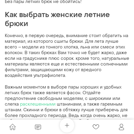
Без пары летних брюк не обойтись!
Как выбрать женские летние
брюки
Конечно, в первую очередь, внимание стоит обратить на
материал, из которого сшиты брюки. Для лета лучше
всего – модели из тонкого хлопка, льна или смеси этих
волокон. В таких брюках Вам точно не будет жарко, даже
если на градуснике плюс сорок. кроме того, натуральные
материалы являются еще и естественными солнечными
фильтрами, защищающими кожу от вредного
воздействия ультрафиолета.
Важным моментом в выборе пары хороших и удобных
летних брюк также является фасон. Отдайте
предпочтение свободным моделям, с широкими или
слегка
расклешенными
штанинами, а также гаремным
штанам. Скинни и брюки в обтяжку лучше приберечь для
более прохладного периода. Ведь когда очень жарко, не
избежать духоты, и в узких брюках Вы будете переживать,
чтобы не вспотеть, сидя в жарком офисе или на летней
террасе кафе.