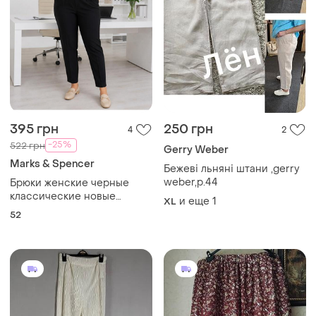
395 грн
250 грн
4
2
-25%
522 грн
Gerry Weber
Marks & Spencer
Бежеві льняні штани ,gerry
weber,p.44
Брюки женские черные
классические новые
и еще
1
XL
базовые размер 2xl (52)
52