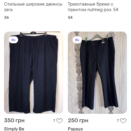
Стильные широкие джинсы
Трикотажные брюки с
zara.
принтом nutmeg роз. 54
36
54
350 грн
250 грн
7
7
Simply Be
Papaya