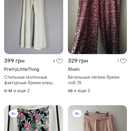
399 грн
329 грн
2
1
PrettyLittleThing
Shein
Стильные молочные
Батальные лёгкие брюки
фактурные брюки клеш
поб 75
prettylittlething (размер
и еще
2
и еще
2
S-M
58
s/m,rusk 10)