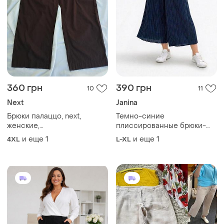
360 грн
390 грн
10
11
Next
Janina
Брюки палаццо, next,
Темно-синие
женские,
плиссированные брюки-
молодежные,базовые,
кюлоты, janina
и еще
1
и еще
1
4XL
L-XL
большой размер 4xl -5xl,
лен, вискоза, эластан,
спине резинка, шоколад 🍫,
лето, осень, бангладешь.