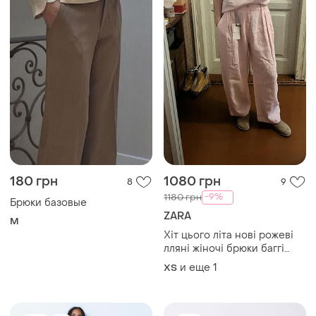
180 грн
1080 грн
8
9
-9%
1180 грн
Брюки базовые
ZARA
M
Хіт цього літа нові рожеві
лляні жіночі брюки баггі
zara
и еще
1
ХS