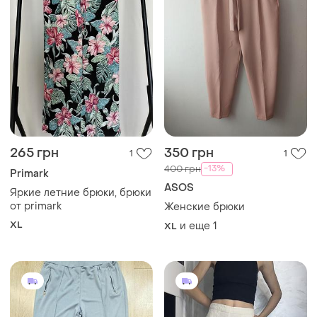
265 грн
350 грн
1
1
-13%
400 грн
Primark
ASOS
Яркие летние брюки, брюки
от primark
Женские брюки
XL
и еще
1
XL