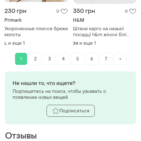
230 грн
350 грн
0
0
Primark
H&M
Укороченные плиссе брюки
Штани карго на назькіі
кюлоты
посадці h&m жіночі білі
білосніжні з кишенями
и еще
1
и еще
1
L
34
брюки бавовняні літні на
резинці світлі прямі
спортивні
1
2
3
4
5
6
7
>
Не нашли то, что ищете?
Подпишитесь на поиск, чтобы узнавать о
появлении новых вещей
Подписаться
Отзывы