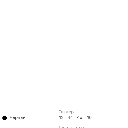
Размер:
Чёрный
42
44
46
48
Тип костюма