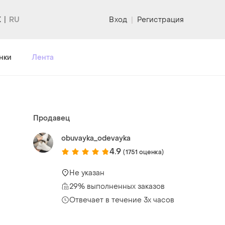
K
Вход
|
Регистрация
нки
Лента
Продавец
obuvayka_odevayka
4.9
(1751 оценка)
Не указан
29% выполненных заказов
Отвечает в течение 3х часов