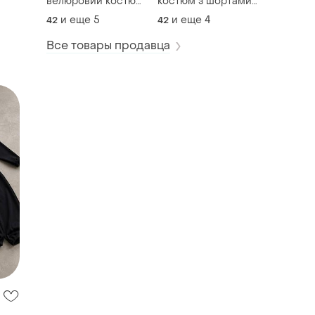
велюровий костюм
костюм з шортами
жіночий
футболка + шорти
и еще
5
и еще
4
42
42
оверсайз
Все товары продавца