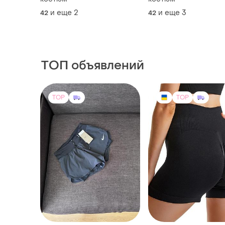
костюм
костюм
и еще
2
и еще
3
42
42
ТОП объявлений
TOP
TOP