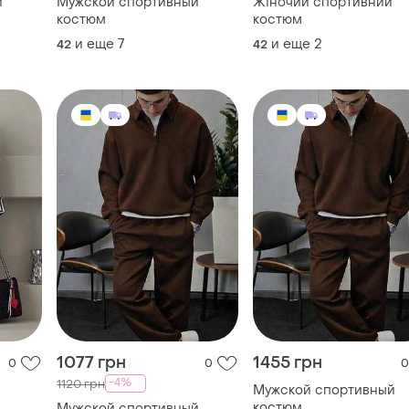
й
Мужской спортивный
Жіночий спортивний
костюм
костюм
и еще
7
и еще
2
42
42
1077 грн
1455 грн
0
0
0
-4%
1120 грн
Мужской спортивный