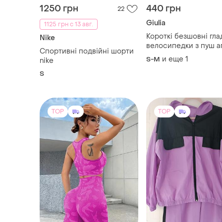
1250 грн
440 грн
22
Giulia
1125 грн с 13 авг.
Короткі безшовні гла
Nike
велосипедки з пуш 
Спортивні подвійні шорти
и еще
1
S-M
nike
S
TOP
TOP