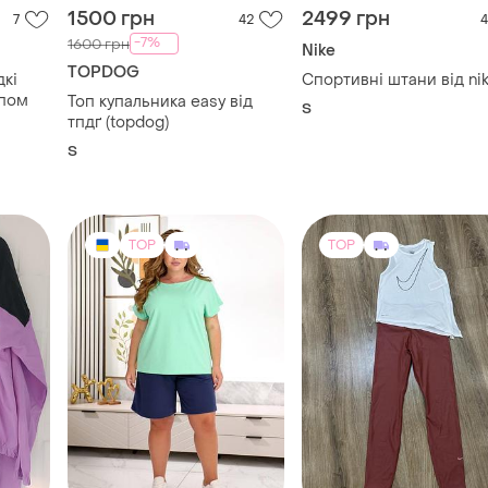
1500 грн
2499 грн
7
42
4
-7%
1600 грн
Nike
TOPDOG
дкі
Спортивні штани від ni
апом
Топ купальника easy від
S
тпдґ (topdog)
S
TOP
TOP