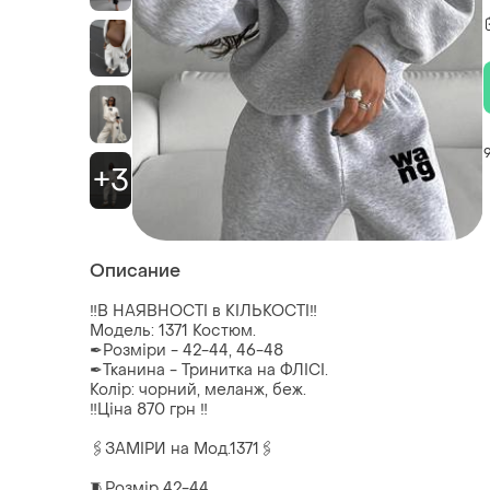
+3
Описание
‼️В НАЯВНОСТІ в КІЛЬКОСТІ‼️
Модель: 1371 Костюм.
✒Розміри - 42-44, 46-48
✒Тканина - Тринитка на ФЛІСІ.
Колір: чорний, меланж, беж.
‼️Ціна 870 грн ‼️
🖇ЗАМІРИ на Мод.1371🖇
🧵Розмір 42-44