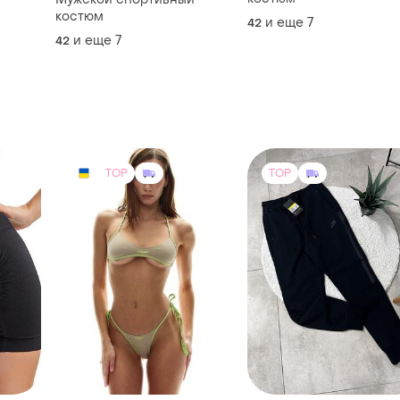
костюм
Мужской спортивный
костюм
и еще
7
42
и еще
7
42
TOP
TOP