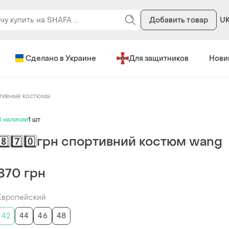
Добавить товар
U
Сделано в Украине
Для защитников
Нови
тивные костюмы
В наличии
1 шт
8️⃣7️⃣0️⃣грн спортивний костюм wang
870 грн
Европейский
42
44
46
48