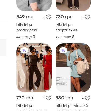
549 грн
730 грн
0
0
5️⃣4️⃣9️⃣грн
7️⃣3️⃣0️⃣грн
розпродаж‼️
спортивний
чоловічий костюм
костюм жіночий
и еще
3
и еще
5
44
42
шорти + футболка
оверсайз
770 грн
580 грн
0
4
7️⃣7️⃣0️⃣грн
5️⃣8️⃣0️⃣грн жіночий