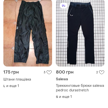
175 грн
800 грн
3
2
Salewa
Штани плащівка
Треккинговые брюки salewa
и еще
1
L
pedroc durastretch
и еще
1
S