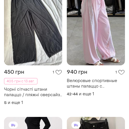
450 грн
940 грн
1
1
Велюровые спортивные
405 грн с 13 авг.
штаны палаццо с
Чорні сітчасті штани
ассеметрическими
и еще
1
42-44
палаццо / пляжні оверсайз
лампасами с кулисками по
штани /штани для танців
и еще
1
низу
S
розмір s-m