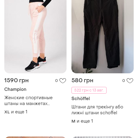
1590 грн
580 грн
0
0
Champion
522 грн с 13 авг.
Женские спортивные
Schöffel
штаны на манжетах
Штани для трекінгу або
champion xl пастельно-
и еще
1
XL
лижні штани schoffel
розовые пудровые
(12345774-29)
и еще
1
M