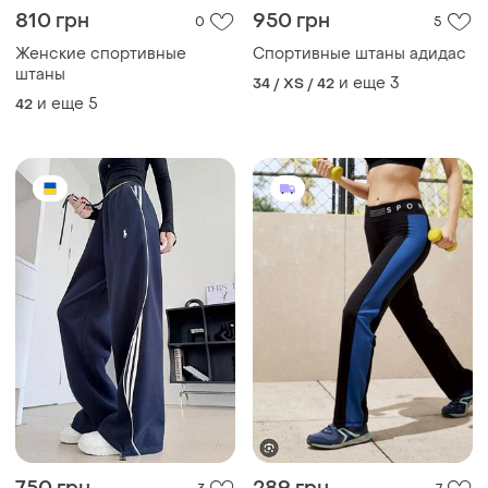
810 грн
950 грн
0
5
Женские спортивные
Спортивные штаны адидас
штаны
и еще
3
34 / XS / 42
и еще
5
42