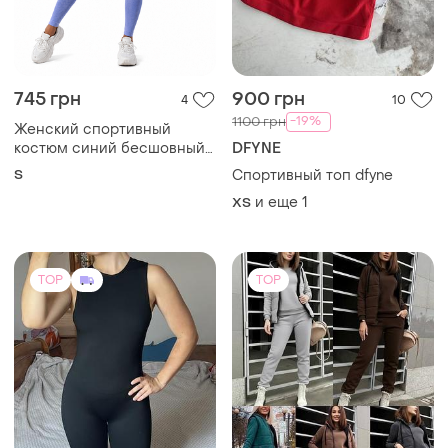
745 грн
900 грн
4
10
-19%
1100 грн
Женский спортивный
костюм синий бесшовный
DFYNE
комплект топ бра леггинсы
S
Спортивный топ dfyne
с высокой талией для
и еще
1
ХS
фитнеса йоги тренировок
утяжка пуш ап стрейч
TOP
TOP