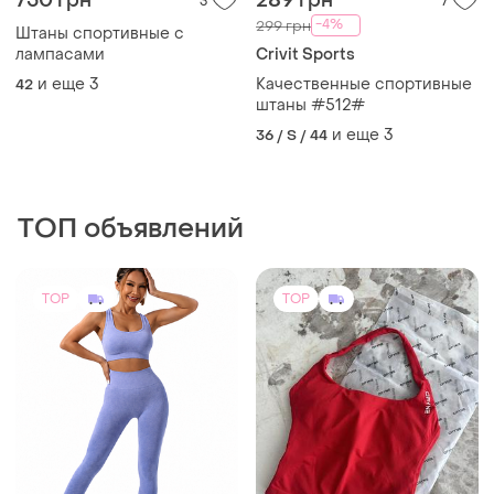
750 грн
289 грн
3
7
-4%
299 грн
Штаны спортивные с
лампасами
Crivit Sports
и еще
3
Качественные спортивные
42
штаны #512#
и еще
3
36 / S / 44
ТОП объявлений
TOP
TOP