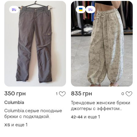
350 грн
835 грн
1
0
Columbia
Трендовые женские брюки
джоггеры с эффектом
Columbia.серые походные
мрамора молочного цвета
брюки с подкладкой.
и еще
1
42-44
и еще
1
ХS