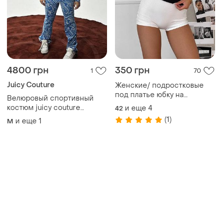
4800 грн
350 грн
1
70
Juicy Couture
Женские/ подростковые
под платье юбку на
Велюровый спортивный
выпускной эластичные
костюм juicy couture
и еще
4
42
легкие шорты короткие
велюровий костюм juicy
(1)
и еще
1
M
белые черные для занятия
couture
спортом