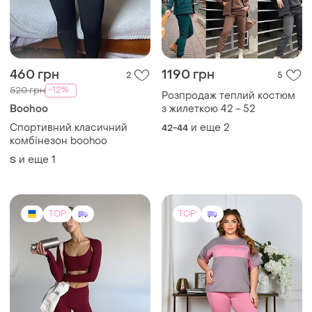
460 грн
1190 грн
2
5
-12%
520 грн
Розпродаж теплий костюм
Boohoo
з жилеткою 42 - 52
Спортивний класичний
и еще
2
42-44
комбінезон boohoo
и еще
1
S
TOP
TOP