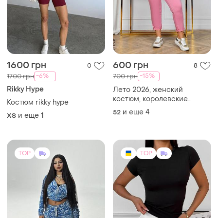
1600 грн
600 грн
0
8
-6%
-15%
1700 грн
700 грн
Rikky Hype
Лето 2026, женский
костюм, королевские
Костюм rikky hype
размеры
и еще
4
52
и еще
1
ХS
TOP
TOP