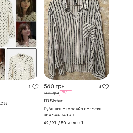
560 грн
1
3
-7%
600 грн
FB Sister
коза
Рубашка оверсайз полоска
вискоза котон
и еще
1
42 / XL / 50