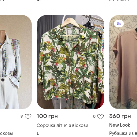
100 грн
360 грн
9
0
New Look
Сорочка літня з віскози
искозы
Рубашка из 
L