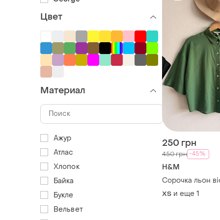
Цвет
Материал
Ажур
250 грн
Атлас
-45%
450 грн
Хлопок
H&M
Сорочка льон ві
Байка
и еще
1
ХS
Букле
Вельвет