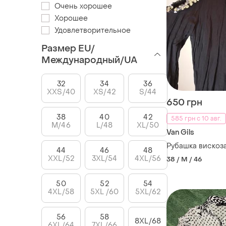
Очень хорошее
Хорошее
Удовлетворительное
Размер EU/
Международный/UA
32
34
36
XXS/40
XS/42
S/44
650 грн
38
40
42
585 грн с 10 авг.
M/46
L/48
XL/50
Van Gils
Рубашка вискоза
44
46
48
XXL/52
3XL/54
4XL/56
38 / M / 46
50
52
54
4XL/58
5XL /60
5XL/62
56
58
8XL/68
6XL/64
7XL/66