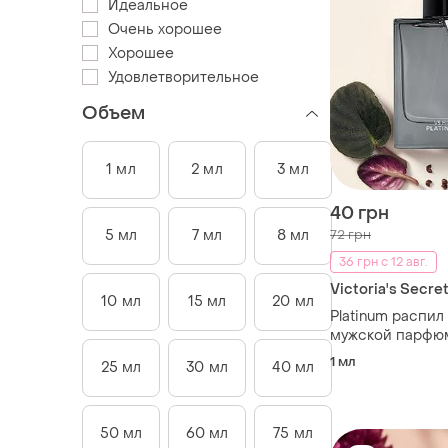
Идеальное
Очень хорошее
Хорошее
Удовлетворительное
Объем
1 мл
2 мл
3 мл
40 грн
5 мл
7 мл
8 мл
72 грн
36 грн с 12 авг.
Victoria's Secre
10 мл
15 мл
20 мл
Platinum распил
мужской парфю
продаже
1 мл
25 мл
30 мл
40 мл
50 мл
60 мл
75 мл