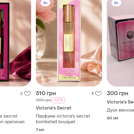
510 грн
300 грн
2
3
-58%
1199 грн
Victoria's Se
t
Victoria's Secret
Духи женски
s secret
Парфуми victoria's secret
60 мл
on оригинал
bombshell bouquet
7 мл