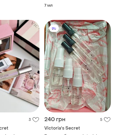
7 мл
240 грн
3
5
cret
Victoria's Secret