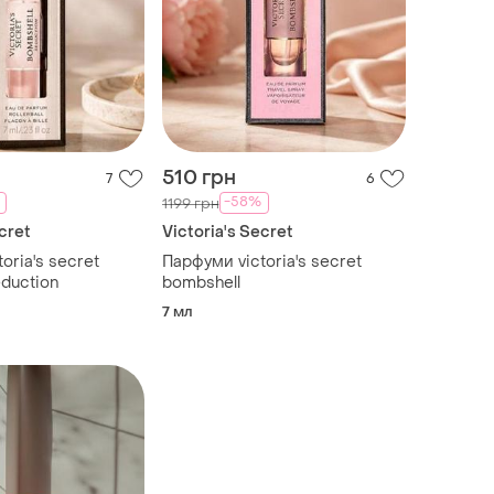
510 грн
7
6
-58%
1199 грн
cret
Victoria's Secret
oria's secret
Парфуми victoria's secret
duction
bombshell
7 мл