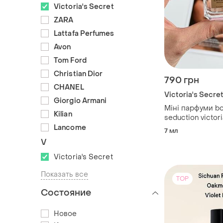
Victoria's Secret
ZARA
Lattafa Perfumes
Avon
Tom Ford
Christian Dior
790 грн
CHANEL
Victoria's Secre
Giorgio Armani
Міні парфуми bo
Kilian
seduction victori
Lancome
7 мл
V
Victoria's Secret
Показать все
TOP
Состояние
Новое