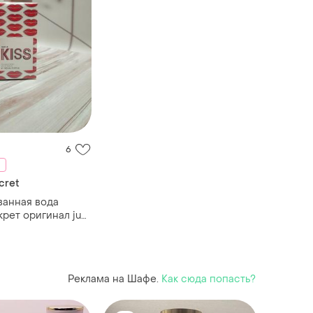
6
cret
анная вода
крет оригинал just
toria's secret 100
Реклама на Шафе.
Как сюда попасть?