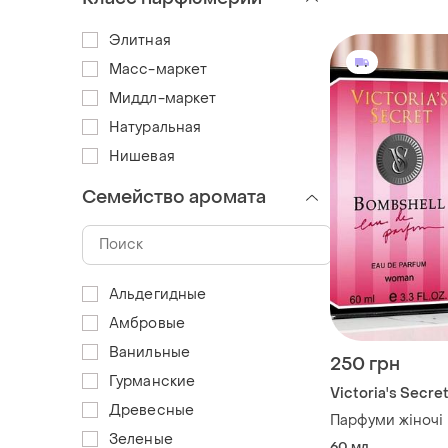
Элитная
Масс-маркет
Миддл-маркет
Натуральная
Нишевая
Семейство аромата
Альдегидные
Амбровые
Ванильные
250 грн
Гурманские
Victoria's Secre
Древесные
Парфуми жіночі 
Зеленые
60 мл