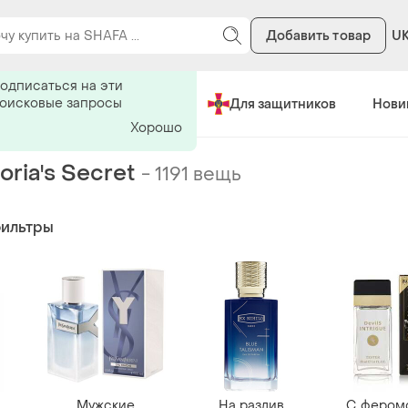
Добавить товар
U
ь на поиск
одписаться на эти
поисковые запросы
Сделано в Украине
Для защитников
Нови
Хорошо
oria's Secret
-
1191 вещь
фильтры
Мужские
На разлив
С фером