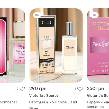
290 грн
250 грн
2
1
t
Victoria's Secret
Victoria's Se
bombshell
Парфуми жіночі chloe 70 ml
Парфуми жін
seduction
75 мл