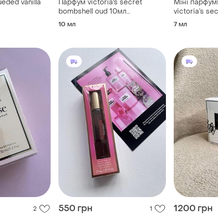
eded vanilla
Парфум victoria's secret
Міні парфум
bombshell oud 10мл
victoria’s se
(голограма)
10 мл
7 мл
550 грн
1200 грн
2
1