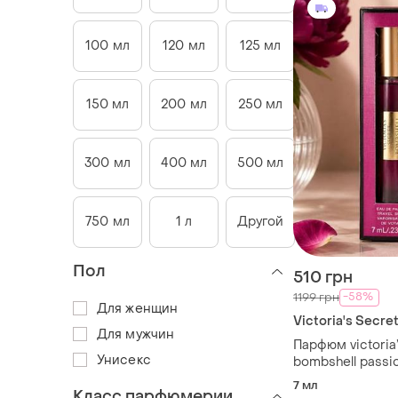
100 мл
120 мл
125 мл
150 мл
200 мл
250 мл
300 мл
400 мл
500 мл
750 мл
1 л
Другой
Пол
510 грн
-58%
1199 грн
Для женщин
Victoria's Secre
Для мужчин
Парфюм victoria’
Унисекс
bombshell passi
7 мл
Класс парфюмерии