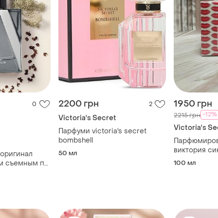
2200 грн
1950 грн
0
2
-12%
2215 грн
Victoria's Secret
Victoria's Se
Парфуми victoria's secret
bombshell
t
Парфюмиров
виктория си
50 мл
 оригинал
a kiss от vic
м съемным по
100 мл
мл