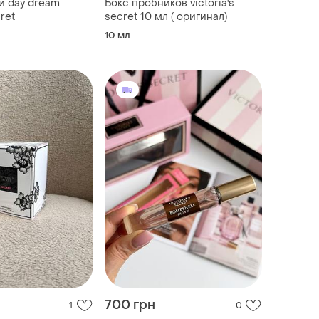
и day dream
Бокс пробников victoria's
cret
secret 10 мл ( оригинал)
10 мл
700 грн
1
0