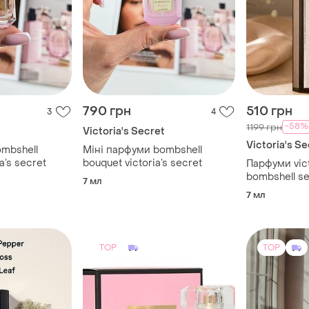
790 грн
510 грн
3
4
-58%
1199 грн
t
Victoria's Secret
Victoria's Se
mbshell
Міні парфуми bombshell
a’s secret
bouquet victoria’s secret
Парфуми vict
bombshell se
7 мл
7 мл
TOP
TOP