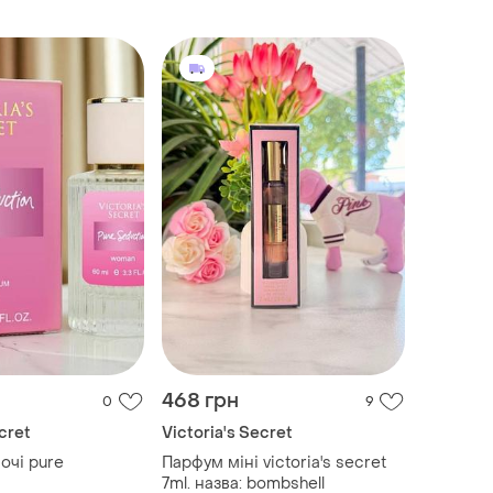
468 грн
0
9
cret
Victoria's Secret
очі pure
Парфум міні victoria's secret
7ml. назва: bombshell