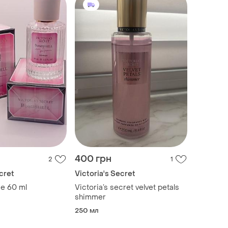
400 грн
2
1
cret
Victoria's Secret
е 60 ml
Victoria’s secret velvet petals
shimmer
250 мл