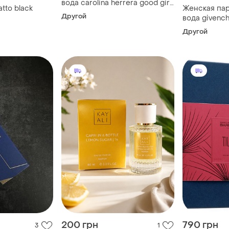
вода carolina herrera good girl
tto black
Женская па
white 80 мл херера гудл вайт
Другой
вода givenchy
белая
Другой
200 грн
790 грн
3
1