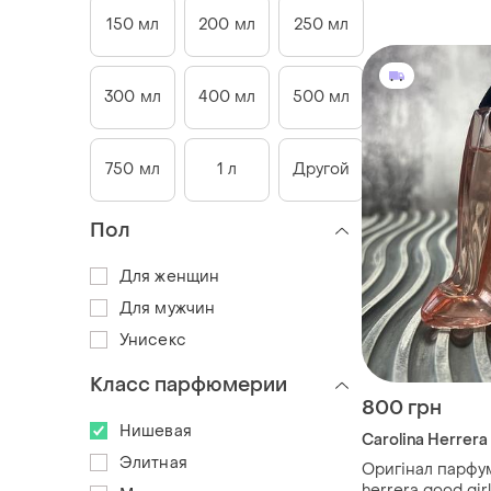
150 мл
200 мл
250 мл
300 мл
400 мл
500 мл
750 мл
1 л
Другой
Пол
Для женщин
Для мужчин
Унисекс
Класс парфюмерии
800 грн
Нишевая
Carolina Herrera
Элитная
Оригінал парфум
herrera good gir