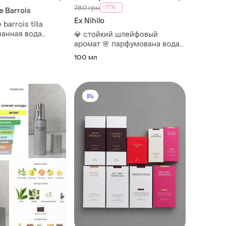
-11%
780 грн
e Barrois
Ex Nihilo
barrois tilia
анная вода
💎 стойкий шлейфовый
мл оригинал
аромат 🌸 парфумована вода
lamuse fleur nicole 100 мл 💧
100 мл
fleur narcotique ex nihilo💙флер
наркотик