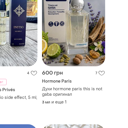
600 грн
4
7
Hormone Paris
вг.
Духи hormone paris this is not
s Privés
gaba оригинал
o side effect, 5 ml,
и еще
1
3 мл