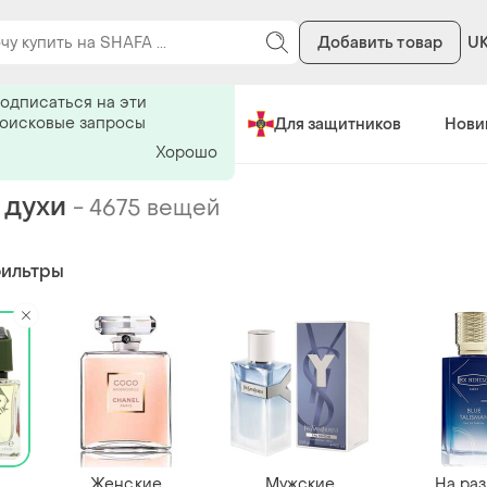
Добавить товар
U
ь на поиск
одписаться на эти
поисковые запросы
Сделано в Украине
Для защитников
Нови
Хорошо
 духи
-
4675 вещей
фильтры
Женские
Мужские
На ра