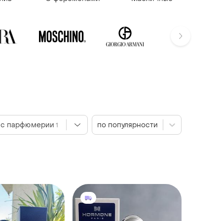
сс парфюмерии
по популярности
1