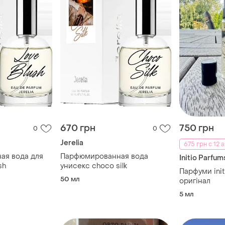
670 грн
750 грн
0
0
Jerelia
675 грн с 12 а
ая вода для
Парфюмированная вода
Initio Parfum
sh
унисекс choco silk
Парфуми initi
50 мл
оригінал
5 мл