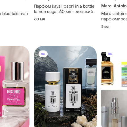
Marc-Antoin
Парфюм kayali capri in a bottle
lemon sugar 60 мл - женский
o blue talisman
Marc-antoine 
свежий аромат (каяли лемон
парфюмиров
60 мл
капри и е боттл шугар)
унисекс, 5 
5 мл