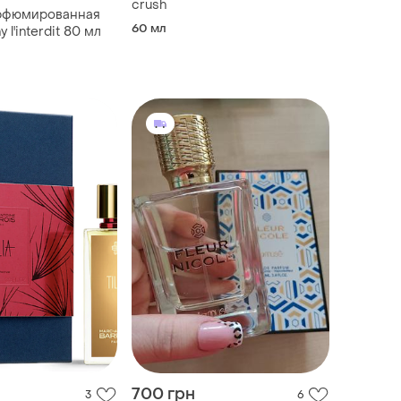
crush
рфюмированная
60 мл
 l'interdit 80 мл
700 грн
3
6