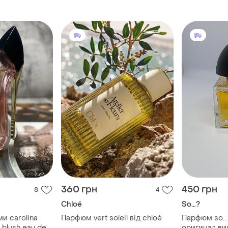
360 грн
450 грн
8
4
Chloé
So…?
и carolina
Парфюм vert soleil від chloé
Парфюм so..
l blush eau de
оригинал ви