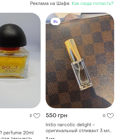
Реклама на Шафе.
Как сюда попасть?
550 грн
3
0
Initio narcotic delight -
оригинальный отливант 3 мл
.? perfume 20ml
(nisha parfume)
нтаж текучесть
3 мл