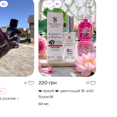
TOP
220 грн
0
17
❤️ яркий ❤️ цветочный 🌺 wild
вг.
flower🌺
а розлив ✨
60 мл