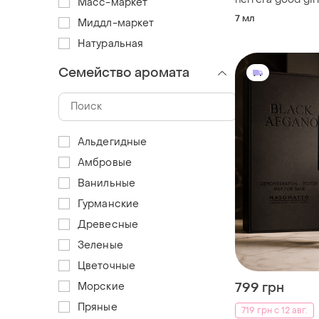
Масс-маркет
parfum 7 ml
7 мл
Миддл-маркет
Натуральная
Семейство аромата
Альдегидные
Амбровые
Ванильные
Гурманские
Древесные
Зеленые
Цветочные
Морские
799 грн
Пряные
719 грн с 12 авг.