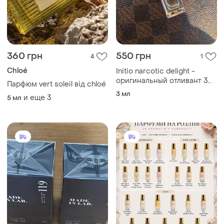
360 грн
550 грн
4
1
Chloé
Initio narcotic delight -
оригинальный отливант 3
Парфюм vert soleil від chloé
мл (nisha parfume)
3 мл
и еще
3
5 мл