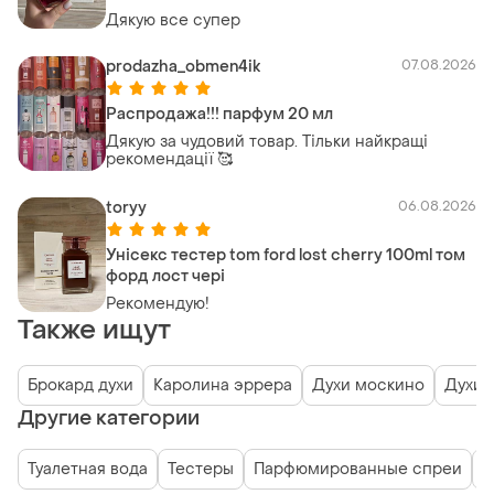
Дякую все супер
prodazha_obmen4ik
07.08.2026
Распродажа!!! парфум 20 мл
Дякую за чудовий товар. Тільки найкращі
рекомендації 🥰
toryy
06.08.2026
Унісекс тестер tom ford lost cherry 100ml том
форд лост чері
Рекомендую!
Также ищут
Брокард духи
Каролина эррера
Духи москино
Духи 
Другие категории
Туалетная вода
Тестеры
Парфюмированные спреи
П