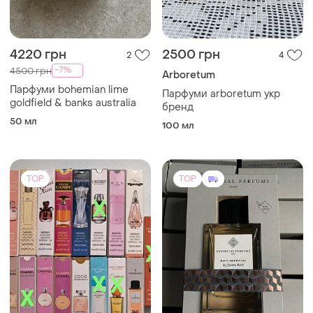
4220 грн
2500 грн
2
4
-7%
4500 грн
Arboretum
Парфуми bohemian lime
Парфуми arboretum укр
goldfield & banks australia
бренд
50 мл
100 мл
TOP
TOP