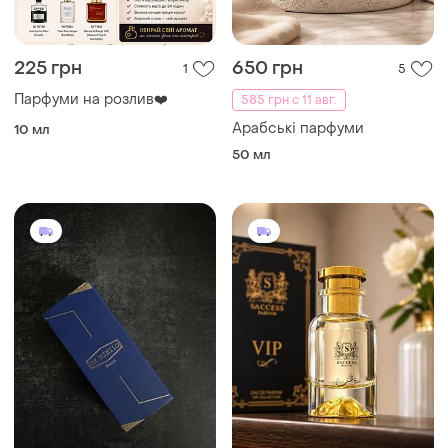
225 грн
650 грн
1
5
Парфуми на розлив❤️
585 грн с 11 авг.
Арабські парфуми
10 мл
50 мл