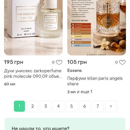
195 грн
105 грн
0
0
Essens
Духи унисекс zarkoperfume
pink molecule 090.09 объем
Парфуми kilian paris angels
60 мл
share
60 мл
и еще
1
2 мл
1
2
3
4
5
6
7
>
Не нашли то, что ищете?