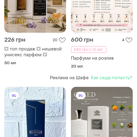
226 грн
600 грн
20
4
💥 топ продаж 💥 нишевой
540 грн с 12 авг.
унисекс парфюм 💥
Парфуми на розлив
50 мл
20 мл
Реклама на Шафе.
Как сюда попасть?