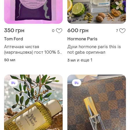
350 грн
600 грн
0
7
Tom Ford
Hormone Paris
Аптечная чистая
Духи hormone paris this is
(марганцовка) гост 100% 50
not gaba оригинал
грамм
50 мл
и еще
1
3 мл