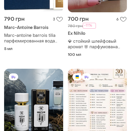
790 грн
700 грн
3
6
-11%
780 грн
Marc-Antoine Barrois
Ex Nihilo
Marc-antoine barrois tilia
парфюмированная вода
💎 стойкий шлейфовый
унисекс, 5 мл оригинал
аромат 🌸 парфумована
5 мл
вода lamuse fleur nicole 100
100 мл
мл 💧 fleur narcotique ex
nihilo💙флер наркотик