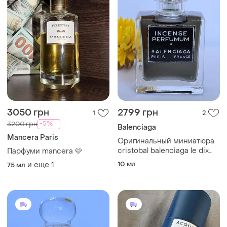
3050 грн
2799 грн
1
2
-5%
3200 грн
Balenciaga
Mancera Paris
Оригинальный миниатюра
cristobal balenciaga le dix
Парфуми mancera 🩷
collection incense perfumum
10 мл
и еще
1
75 мл