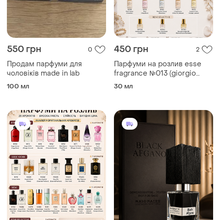
550 грн
450 грн
0
2
Продам парфуми для
Парфуми на розлив esse
чоловіків made in lab
fragrance №013 (giorgio
armani acqua di gio) 5 мл
100 мл
30 мл
унісекс