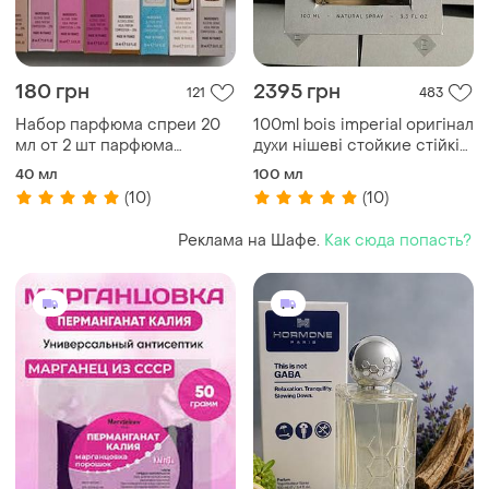
180 грн
2395 грн
121
483
Набор парфюма спреи 20
100ml bois imperial оригінал
мл от 2 шт парфюма
духи нішеві стойкие стійкі
женские, мужские, унисекс.
женские мужские essential
40 мл
100 мл
создавайте свой набор,
parfums
(10)
(10)
ароматы, духи тестеры
Реклама на Шафе.
Как сюда попасть?