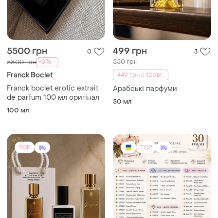
5500 грн
499 грн
0
3
550 грн
-6%
5800 грн
Franck Boclet
449 грн с 12 авг.
Franck boclet erotic extrait
Арабські парфуми
de parfum 100 мл оригінал
50 мл
100 мл
TOP
TOP