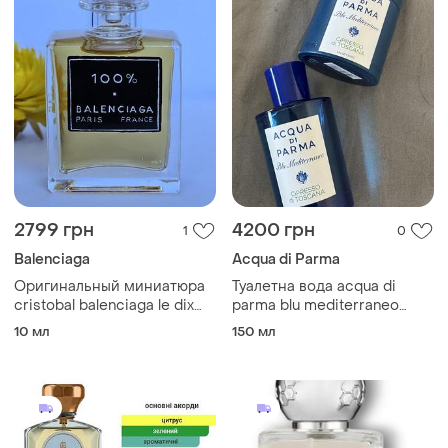
2799 грн
4200 грн
1
0
Balenciaga
Acqua di Parma
Оригинальный миниатюра
Туалетна вода acqua di
cristobal balenciaga le dix
parma blu mediterraneo
collection 100%
cipresso di toscana 150 ml
10 мл
150 мл