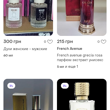
300 грн
215 грн
0
0
French Avenue
Духи женские - мужские
French avenue grecia rosa
60 мл
парфюм экстракт унисекс
и еще
1
5 мл