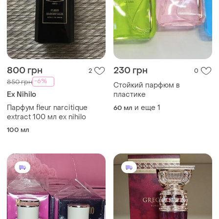
800 грн
230 грн
2
0
-6%
850 грн
Стойкий парфюм в
Ex Nihilo
пластике
Парфум fleur narcitique
и еще
1
60 мл
extract 100 мл ex nihilo
100 мл