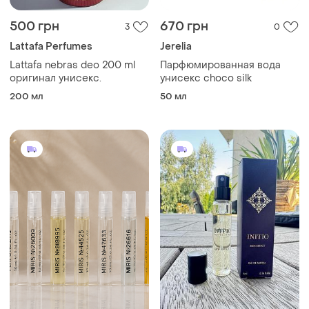
500 грн
670 грн
3
0
Lattafa Perfumes
Jerelia
Lattafa nebras deo 200 ml
Парфюмированная вода
оригинал унисекс.
унисекс choco silk
200 мл
50 мл