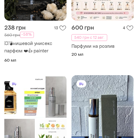
238 грн
600 грн
13
4
-58%
560 грн
540 грн с 12 авг.
💥💣нишевой унисекс
Парфуми на розлив
парфюм ❤️👍 painter
20 мл
60 мл