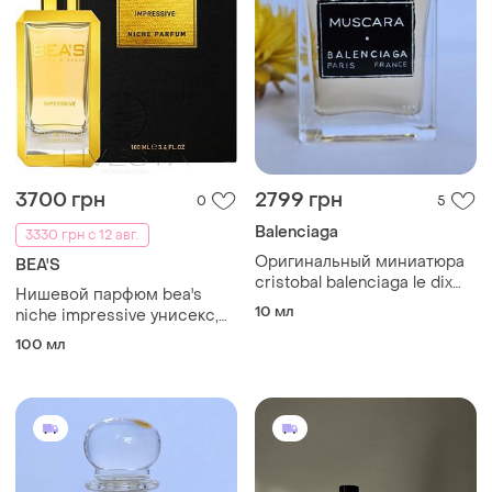
3700 грн
2799 грн
0
5
Balenciaga
3330 грн с 12 авг.
Оригинальный миниатюра
BEA'S
cristobal balenciaga le dix
Нишевой парфюм bea's
collection muscara
10 мл
niche impressive унисекс,
100 мл
100 мл