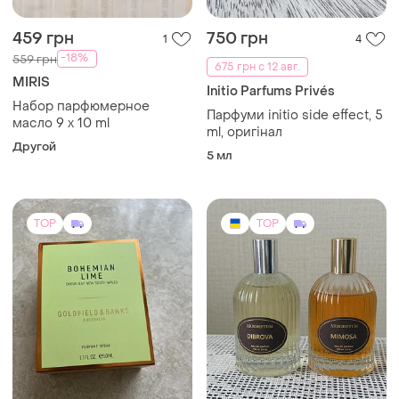
459 грн
750 грн
1
4
-18%
559 грн
675 грн с 12 авг.
MIRIS
Initio Parfums Privés
Набор парфюмерное
Парфуми initio side effect, 5
масло 9 х 10 ml
ml, оригінал
Другой
5 мл
TOP
TOP