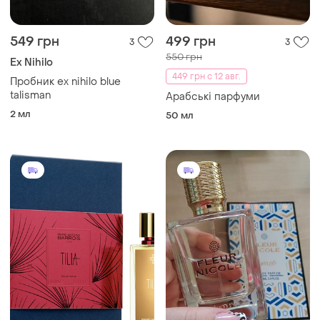
549 грн
499 грн
3
3
550 грн
Ex Nihilo
449 грн с 12 авг.
Пробник ex nihilo blue
talisman
Арабські парфуми
2 мл
50 мл