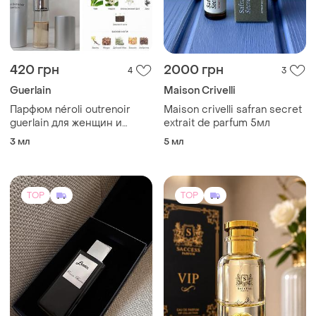
420 грн
2000 грн
4
3
Guerlain
Maison Crivelli
Парфюм néroli outrenoir
Maison crivelli safran secret
guerlain для женщин и
extrait de parfum 5мл
мужчин 3мл +атомайзер в
3 мл
5 мл
подарок
TOP
TOP