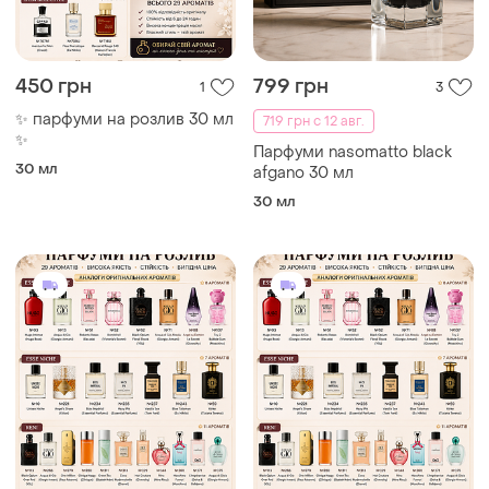
450 грн
799 грн
1
3
✨ парфуми на розлив 30 мл
719 грн с 12 авг.
✨
Парфуми nasomatto black
30 мл
afgano 30 мл
30 мл