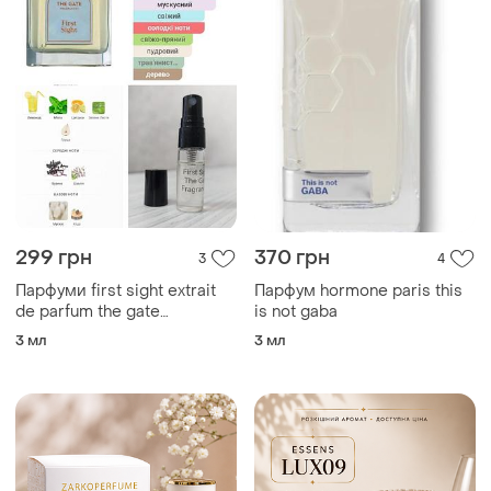
299 грн
370 грн
3
4
Парфуми first sight extrait
Парфум hormone paris this
de parfum the gate
is not gaba
fragrances 3мл
3 мл
3 мл