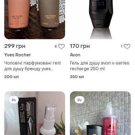
299 грн
170 грн
4
1
Yves Rocher
Avon
Чоловічі парфумовані гелі
Гель для душу avon x-series
для душу бренду yves
recharge 250 ml
rocher
200 мл
250 мл