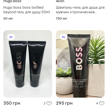
Hugo Boss
Avon
Hugo boss boss bottled
Шампунь-гель для душа для
beyond гель для душу 50ml
мужчин «тропические
джунгли», 720 мл
50 мл
750 мл
350 грн
295 грн
2
4