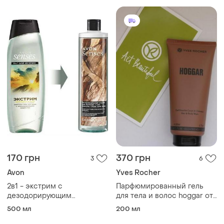
170 грн
370 грн
3
6
Avon
Yves Rocher
2в1 - экстрим с
Парфюмированный гель
дезодорирующим
для тела и волос hoggar от
эффектом avon 500мл.
yves rocher
500 мл
200 мл