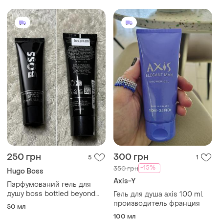
250 грн
300 грн
5
1
-15%
350 грн
Hugo Boss
Axis-Y
Парфумований гель для
душу boss bottled beyond
Гель для душа axis 100 ml.
50 мл
производитель франция
50 мл
100 мл