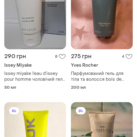
290 грн
275 грн
8
4
Issey Miyake
Yves Rocher
Issey miyake l’eau d’issey
Парфумований гель для
pour homme чоловічий гель
тіла та волосся bois de
для душу
sauge yves rosher екотюбик
50 мл
200 мл
200 мл