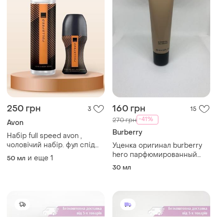
250 грн
160 грн
3
15
-41%
270 грн
Avon
Burberry
Набір full speed avon ,
чоловічий набір. фул спід
Уценка оригинал burberry
новинка 2 в 1
hero парфюмированный
и еще
1
50 мл
шампунь/гель для душа
30 мл