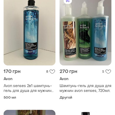
170 грн
270 грн
8
5
Avon
Avon
Avon senses 2в1 шампунь-
Шампунь-гель для душа для
гель для душа для мужчин
мужчин avon senses, 720мл.
«бодрящий океан», 500мл.
500 мл
Другой