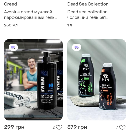
Creed
Dead Sea Collection
Aventus creed мужской
Dead sea collection
парфюмированный гель
чоловічий гель 3в1
для душа
sandalwood, 1 л
250 мл
1 л
299 грн
379 грн
2
7