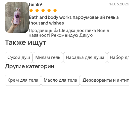
tein89
13.06.2026
Bath and body works парфумований гель a
thousand wishes
Продавець 👍 Швидка доставка Все в
наявності Рекомендую Дякую
Также ищут
Сухой душ
Милам гель
Насадка для душа
Набор для
Другие категории
Крем для тела
Масло для тела
Дезодоранты и антипе