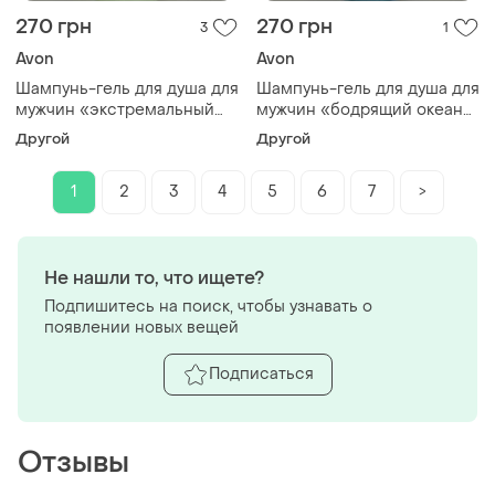
270 грн
270 грн
3
1
Avon
Avon
Шампунь-гель для душа для
Шампунь-гель для душа для
мужчин «экстремальный
мужчин «бодрящий океан»,
заряд», 720мл.
720мл.
Другой
Другой
1
2
3
4
5
6
7
>
Не нашли то, что ищете?
Подпишитесь на поиск, чтобы узнавать о
появлении новых вещей
Подписаться
Отзывы