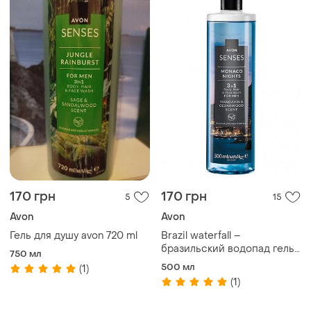
170 грн
170 грн
5
15
Avon
Avon
Гель для душу avon 720 ml
Brazil waterfall –
бразильский водопад гель
750 мл
для душа для мужчин
500 мл
(1)
500мл.
(1)