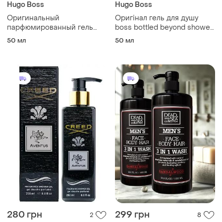
Hugo Boss
Hugo Boss
Оригинальный
Оригінал гель для душу
парфюмированный гель
boss bottled beyond shower
для душа boss bottled
gel від hugo boss 50 мл🖤
50 мл
50 мл
beyond от hugo boss
280 грн
299 грн
2
8