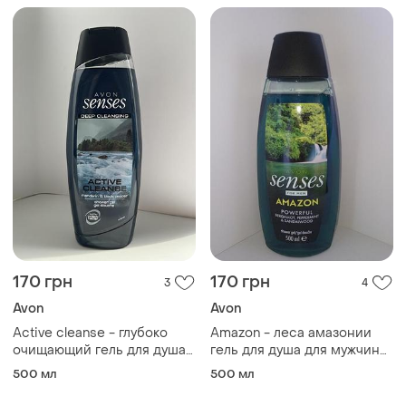
170 грн
170 грн
3
4
Avon
Avon
Active cleanse - глубоко
Amazon - леса амазонии
очищающий гель для душа
гель для душа для мужчин
для мужчин 500мл.
500мл.
500 мл
500 мл