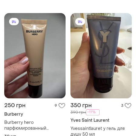
250 грн
350 грн
9
3
-11%
390 грн
Burberry
Yves Saint Laurent
Burberry hero
парфюмированный
Yvessaintlauret y гель для
шампунь/гель для душа
душу 50 мл