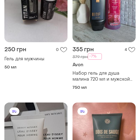
250 грн
355 грн
0
4
-7%
379 грн
Гель для мужчины
Avon
50 мл
Набор гель для душа
малина 720 мл и мужской
шампунь гель для душа
750 мл
black suede dark 250 мл
avon