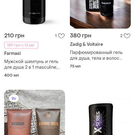
210 грн
380 грн
1
2
Zadig & Voltaire
189 грн с 12 авг.
Парфюмированный гель
Farmasi
для душа, тела и волос
Мужской шампунь и гель
zadig &amp; voltaire 75 мл
75 мл
для душа 2 в 1 masculine,
360 мл
400 мл