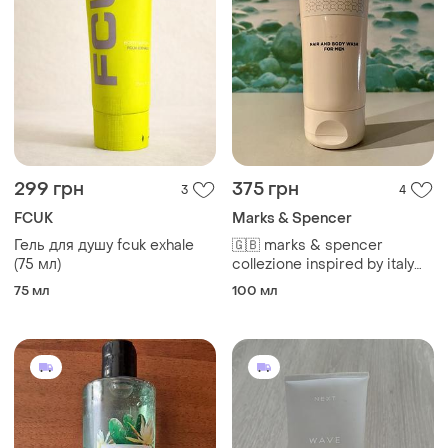
299 грн
375 грн
3
4
FCUK
Marks & Spencer
Гель для душу fcuk exhale
🇬🇧 marks & spencer
(75 мл)
collezione inspired by italy
парфумований шампунь та
75 мл
100 мл
гель для душу 2 в 1