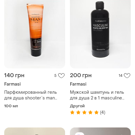
140 грн
200 грн
5
14
Farmasi
Farmasi
Парфюмированный гель
Мужской шампунь и гель
для душа shooter`s man
для душа 2 в 1 masculine
body wash farmasi фармаси
shampoo and body wash
100 мл
Другой
1001721 shooters
farmasi фармаси 1001832
(4)