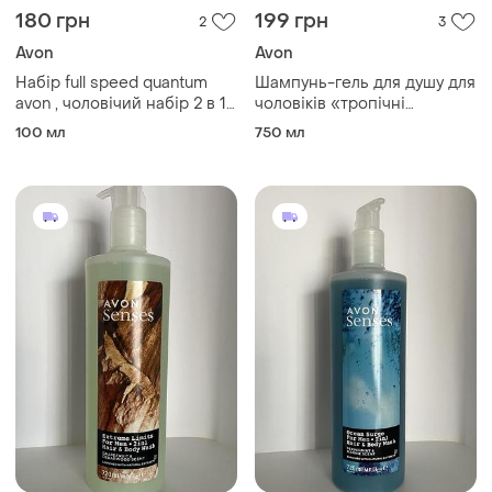
180 грн
199 грн
2
3
Avon
Avon
Набір full speed quantum
Шампунь-гель для душу для
avon , чоловічий набір 2 в 1 ,
чоловіків «тропічні
фул спід квантум
джунглі», 720 мл. avon
100 мл
750 мл
senses jungle з дозатором