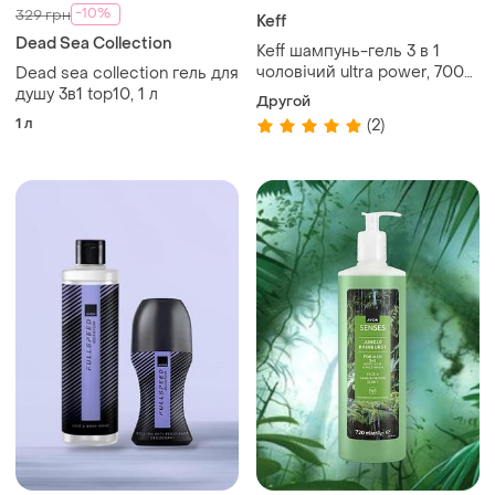
-10%
329 грн
Keff
Dead Sea Collection
Keff шампунь-гель 3 в 1
чоловічий ultra power, 700
Dead sea collection гель для
мл
душу 3в1 top10, 1 л
Другой
1 л
(2)