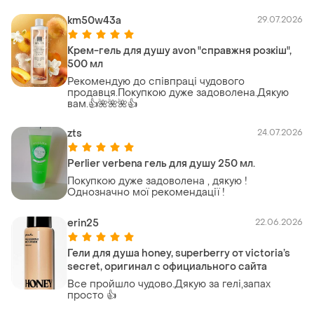
km50w43a
29.07.2026
Крем-гель для душу avon "справжня розкіш",
500 мл
Рекомендую до співпраці чудового
продавця.Покупкою дуже задоволена.Дякую
вам.👍🌺🌺🌺👍
zts
24.07.2026
Perlier verbena гель для душу 250 мл.
Покупкою дуже задоволена , дякую !
Однозначно мої рекомендації !
erin25
22.06.2026
Гели для душа honey, superberry от victoria’s
secret, оригинал с официального сайта
Все пройшло чудово.Дякую за гелі,запах
просто 👍