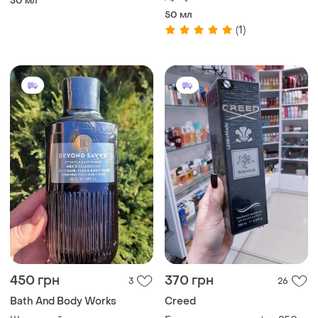
30 мл
30ml
50 мл
(1)
450 грн
370 грн
3
26
Bath And Body Works
Creed