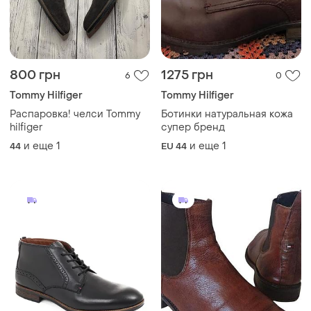
800 грн
1275 грн
6
0
Tommy Hilfiger
Tommy Hilfiger
Распаровка! челси Tommy
Ботинки натуральная кожа
hilfiger
супер бренд
и еще
1
и еще
1
44
EU 44