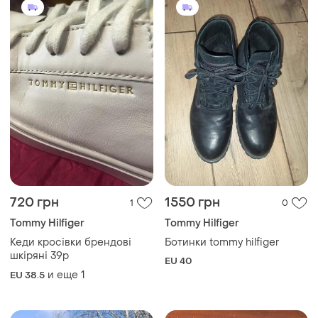
720 грн
1550 грн
1
0
Tommy Hilfiger
Tommy Hilfiger
Кеди кросівки брендові
Ботинки tommy hilfiger
шкіряні 39р
EU 40
и еще
1
EU 38.5