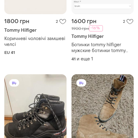
1800 грн
1600 грн
2
2
-16%
1900 грн
Tommy Hilfiger
Tommy Hilfiger
Коричневі чоловічі замшеві
челсі
Ботинки tommy hilfiger
мужские ботинки tommy
EU 41
hilfiger
и еще
1
41