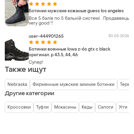
Ботинки мужские кожаные guess los angeles
Все 5 балів по 5 бальній системі . Продаввець
very good !!
user-444901265
30.05.2026
Ботинки военные lowa z-6s gtx c black.
оригинал. р 43.5, 44, 46
Супер!
Также ищут
Nebraska
Фирменные мужские зимние ботинки
Термо 
Другие категории
Кроссовки
Туфли
Мокасины
Кеды
Сапоги
Угги