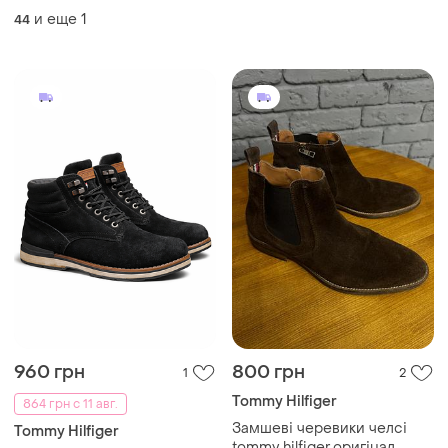
и еще
1
44
960 грн
800 грн
1
2
Tommy Hilfiger
864 грн с 11 авг.
Замшеві черевики челсі
Tommy Hilfiger
tommy hilfiger.оригінал