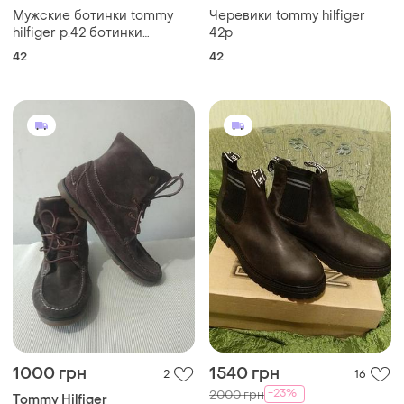
Мужские ботинки tommy
Черевики tommy hilfiger
hilfiger р.42 ботинки
42р
мужские
42
42
1000 грн
1540 грн
2
16
-23%
2000 грн
Tommy Hilfiger