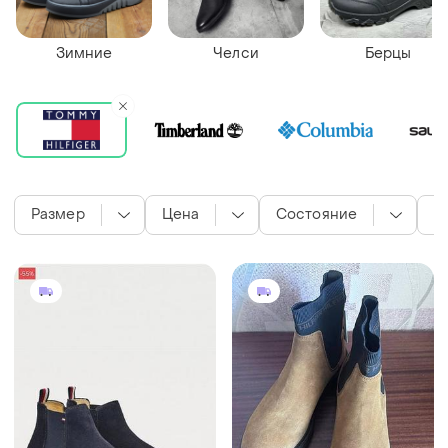
Зимние
Челси
Берцы
Размер
Цена
Состояние
С