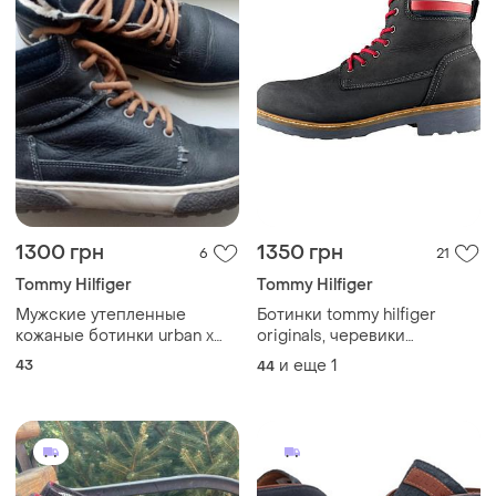
1300 грн
1350 грн
6
21
Tommy Hilfiger
Tommy Hilfiger
Мужские утепленные
Ботинки tommy hilfiger
кожаные ботинки urban x
originals, черевики
tommy
оригинал, оригінал
43
и еще
1
44