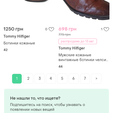
1250 грн
698 грн
0
1
775 грн
Tommy Hilfiger
распродажа до 13 авг.
Ботинки кожаные
Tommy Hilfiger
42
Мужские кожаные
винтажные ботинки челси
tommy hilfiger
44
1
2
3
4
5
6
7
>
Не нашли то, что ищете?
Подпишитесь на поиск, чтобы узнавать о
появлении новых вещей