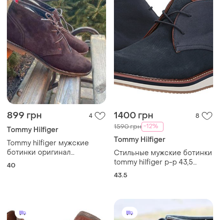
899 грн
1400 грн
4
8
-12%
1590 грн
Tommy Hilfiger
Tommy Hilfiger
Tommy hilfiger мужские
ботинки оригинал
Стильные мужские ботинки
40р-26см!
tommy hilfiger р-р 43,5
40
оригинал
43.5