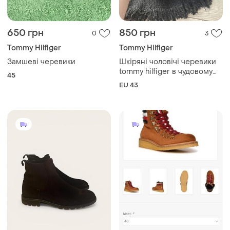
650 грн
850 грн
0
3
Tommy Hilfiger
Tommy Hilfiger
Замшеві черевики
Шкіряні чоловічі черевики
tommy hilfiger в чудовому
45
стані 43 розміру
EU 43