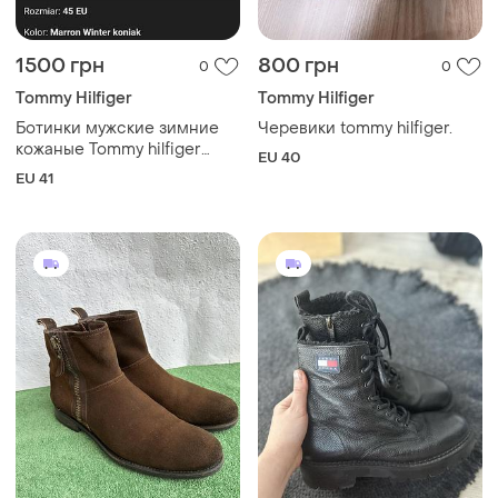
1500 грн
800 грн
0
0
Tommy Hilfiger
Tommy Hilfiger
Ботинки мужские зимние
Черевики tommy hilfiger.
кожаные Tommy hilfiger
EU 40
carlos 14w. оригинал!
EU 41