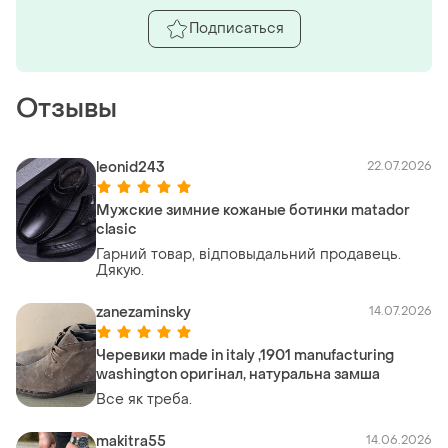
Подписаться
Отзывы
leonid243
22.07.2026
Мужские зимние кожаные ботинки matador
clasic
Гарний товар, вiдповыдальний продавець.
Дякую.
zanezaminsky
14.07.2026
Черевики made in italy ,1901 manufacturing
washington оригінал, натуральна замша
Все як треба.
makitra55
14.06.2026