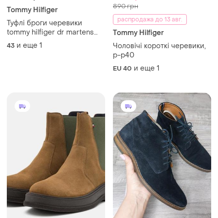
890 грн
Tommy Hilfiger
распродажа до 13 авг.
Туфлі броги черевики
tommy hilfiger dr martens
Tommy Hilfiger
оксфорд timberland bally
и еще
1
43
Чоловічі короткі черевики,
diesel
р-р40
и еще
1
EU 40