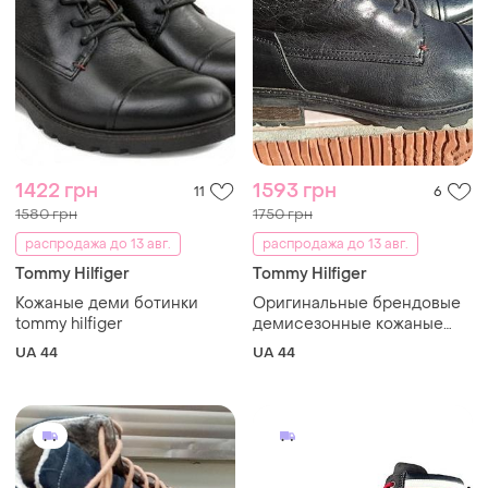
1422 грн
1593 грн
11
6
1580 грн
1750 грн
распродажа до 13 авг.
распродажа до 13 авг.
Tommy Hilfiger
Tommy Hilfiger
Кожаные деми ботинки
Оригинальные брендовые
tommy hilfiger
демисезонные кожаные
ботинки tommy hilfiger
UA 44
UA 44