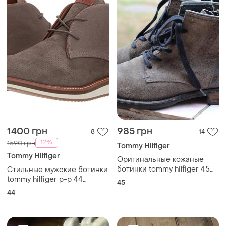
1400 грн
985 грн
8
14
-12%
1590 грн
Tommy Hilfiger
Tommy Hilfiger
Оригинальные кожаные
ботинки tommy hilfiger 45
Стильные мужские ботинки
разм
tommy hilfiger р-р 44
45
оригинал
44