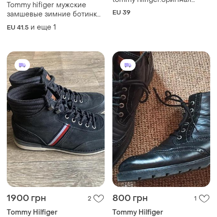
Tommy hifiger мужские
(25,5см))
EU 39
замшевые зимние ботинки
на меху размер 41,5-42 (27
и еще
1
EU 41.5
см)
1900 грн
800 грн
2
1
Tommy Hilfiger
Tommy Hilfiger