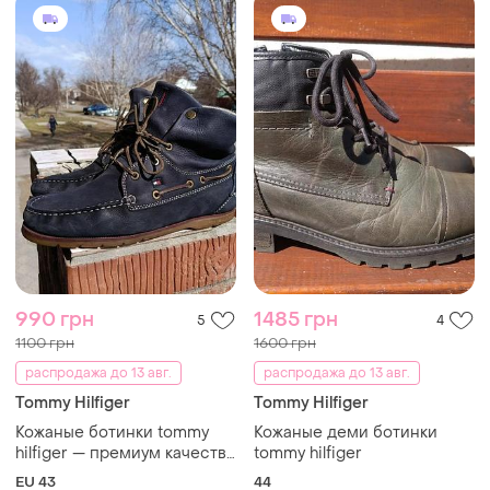
990 грн
1485 грн
5
4
1100 грн
1600 грн
распродажа до 13 авг.
распродажа до 13 авг.
Tommy Hilfiger
Tommy Hilfiger
Кожаные ботинки tommy
Кожаные деми ботинки
hilfiger — премиум качество
tommy hilfiger
размер 43
EU 43
44