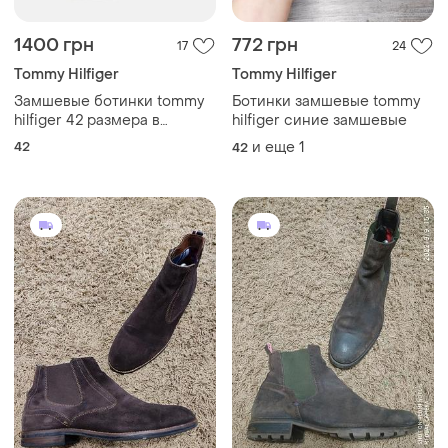
1400 грн
772 грн
17
24
Tommy Hilfiger
Tommy Hilfiger
Замшевые ботинки tommy
Ботинки замшевые tommy
hilfiger 42 размера в
hilfiger синие замшевые
идеальном состоянии
42
и еще
1
42