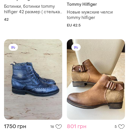
Tommy Hilfiger
Ботинки, ботинки tommy
hilfiger 42 размер ( стелька
Новые мужские челси
26,5 см )
tommy hilfiger
42
EU 42.5
1750 грн
801 грн
16
5