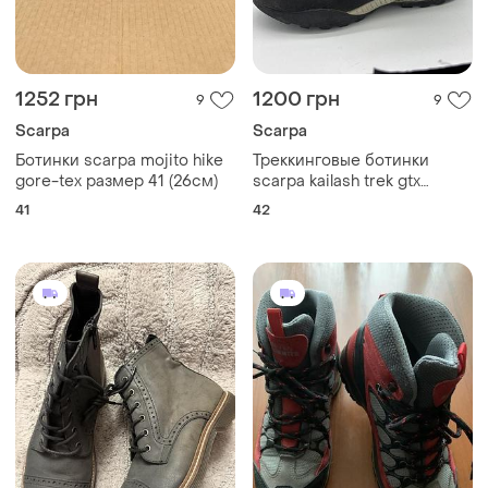
1252 грн
1200 грн
9
9
Scarpa
Scarpa
Ботинки scarpa mojito hike
Треккинговые ботинки
gore-tex размер 41 (26см)
scarpa kailash trek gtx
розмір 42 устілка 27-27,5 см
41
42