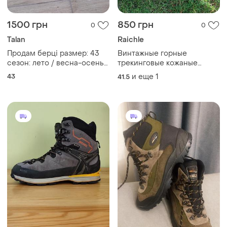
1500 грн
850 грн
0
0
Talan
Raichle
Продам берці размер: 43
Винтажные горные
сезон: лето / весна-осень
трекинговые кожаные
усиленный носок для
ботинки raichle
43
и еще
1
41.5
защиты пальцев, прочная
гибкая подошва с хорошим
протектором