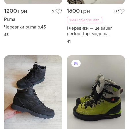
1200 грн
1500 грн
2
0
Puma
1350 грн с 10 авг.
Черевики puma p.43
І черевики — це sauer
perfect top, модель
43
спеціального взуття,
41
призначеного для
спортивної стрільби