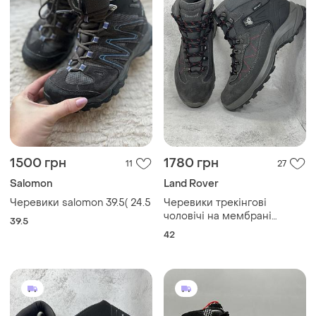
1500 грн
1780 грн
11
27
Salomon
Land Rover
Черевики salomon 39.5( 24.5
Черевики трекінгові
чоловічі на мембрані
39.5
landrover deltex
42