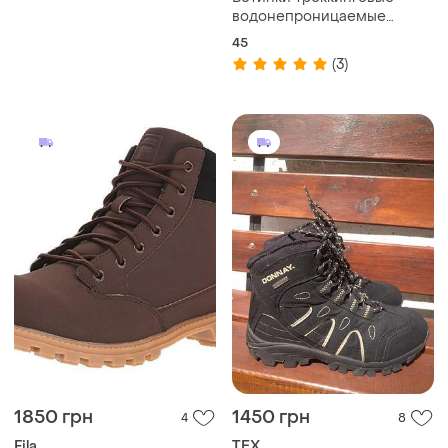
водонепроницаемые
apache geography новые
45
(3)
1850 грн
1450 грн
4
8
Fila
TEX