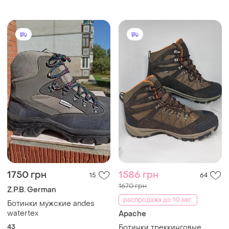
1750 грн
1586 грн
15
64
1670 грн
Z.P.B. German
распродажа до 10 авг.
Ботинки мужские andes
watertex
Apache
43
Ботинки треккинговые