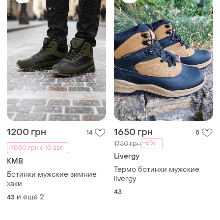
1200 грн
1650 грн
14
8
-6%
1750 грн
1080 грн с 10 авг.
Livergy
KMB
Термо ботинки мужские
Ботинки мужские зимние
livergy
хаки
43
и еще
2
43