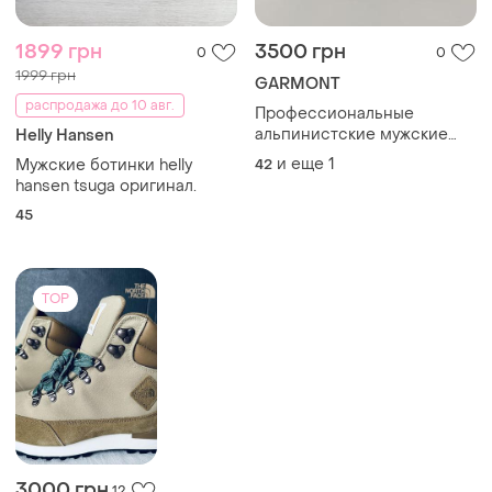
1899 грн
3500 грн
0
0
1999 грн
GARMONT
распродажа до 10 авг.
Профессиональные
альпинистские мужские
Helly Hansen
ботинки garmont tower plus
и еще
1
Мужские ботинки helly
42
lx#x (оригинал) 42 размер (
hansen tsuga оригинал.
27 см )
45
TOP
3000 грн
12