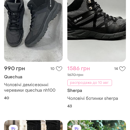
990 грн
1586 грн
10
14
1670 грн
Quechua
распродажа до 10 авг.
Чоловічі демісезонні
черевики quechua nh100
Sherpa
40
Чоловічі ботинки sherpa
43