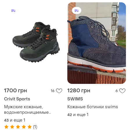
1700 грн
1280 грн
16
6
Crivit Sports
SWIMS
Мужские кожаные,
Кожаные ботинки swims
водонепроницаемые
и еще
1
42
трекинговые ботинки crivit
и еще
1
43
германия
(1)