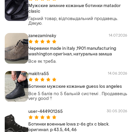
Мужские зимние кожаные ботинки matador
clasic
Гарний товар, вiдповыдальний продавець.
Дякую.
zanezaminsky
14.07.2026
Черевики made in italy ,1901 manufacturing
washington оригінал, натуральна замша
Все як треба.
makitra55
14.06.2026
Ботинки мужские кожаные guess los angeles
Все 5 балів по 5 бальній системі . Продаввець
very good !!
user-444901265
30.05.2026
Ботинки военные lowa z-6s gtx c black.
оригинал. р 43.5, 44, 46