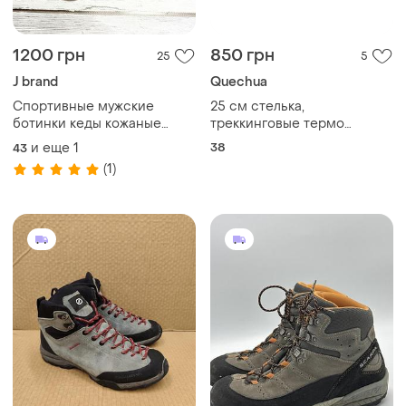
1200 грн
850 грн
25
5
J brand
Quechua
Спортивные мужские
25 см стелька,
ботинки кеды кожаные
треккинговые термо
замшевые утепленные
ботинки quechua
и еще
1
38
43
демисезонные из
(1)
натуральной замши