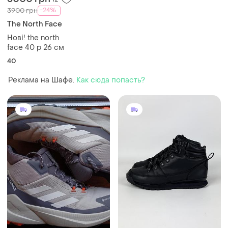
-24%
3900 грн
The North Face
Нові! the north
face 40 р 26 см
40
Реклама на Шафе.
Как сюда попасть?