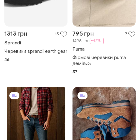
1313 грн
795 грн
13
7
-47%
1495 грн
Sprandi
Puma
Черевики sprandi earth gear
Фірмові черевики puma
46
демі🥾🥾
37