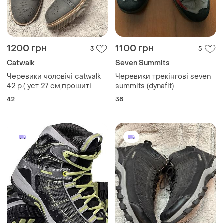
1200 грн
1100 грн
3
5
Catwalk
Seven Summits
Черевики чоловічі catwalk
Черевики трекінгові seven
42 р.( уст 27 см,прошиті
summits (dynafit)
42
38