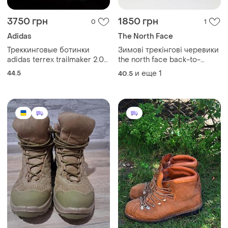
3750 грн
1850 грн
0
1
Adidas
The North Face
Треккинговые ботинки
Зимові трекінгові черевики
adidas terrex trailmaker 2.0
the north face back-to-
mid gore-tex ie9061
berkeley redux leather
44.5
и еще
1
40.5
оригинал р.44.5
promaloft 100 чорні високі
чоловічі розмір 40.5 - 41 /
26 см