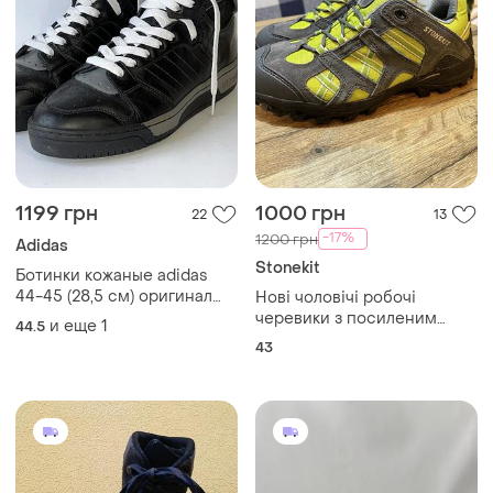
1199 грн
1000 грн
22
13
-17%
1200 грн
Adidas
Stonekit
Ботинки кожаные adidas
44-45 (28,5 см) оригинал
Нові чоловічі робочі
кроссовки высокие
черевики з посиленим
и еще
1
44.5
носком 43р. 28 см
43