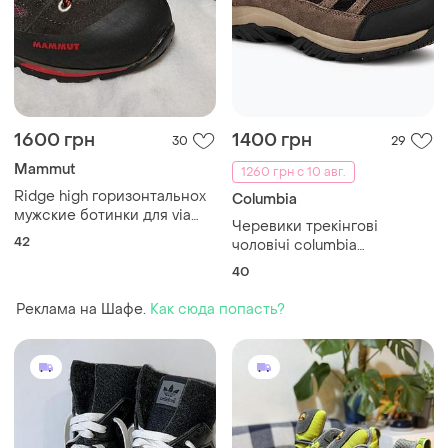
1600 грн
1400 грн
30
29
Mammut
1260 грн с 10 авг.
Ridge high горизонтальноx
Columbia
мужские ботинки для via
Черевики трекінгові
ferrata от mammut, размер
42
чоловічі columbia
42, длина стельки 27 см, с
crestwood mid wp v2
мембраной gore-tex
40
cordovan
Реклама на Шафе.
Как сюда попасть?