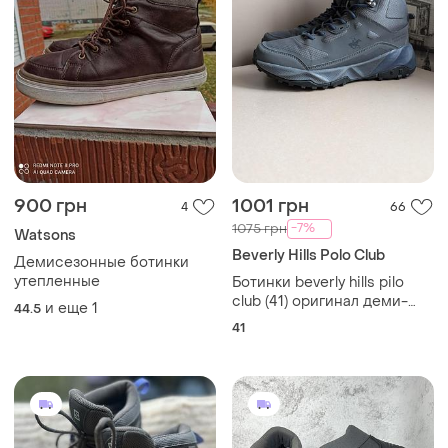
900 грн
1001 грн
4
66
-7%
1075 грн
Watsons
Beverly Hills Polo Club
Демисезонные ботинки
утепленные
Ботинки beverly hills pilo
club (41) оригинал деми-
и еще
1
44.5
зима мужские трекинговые
41
waterproof