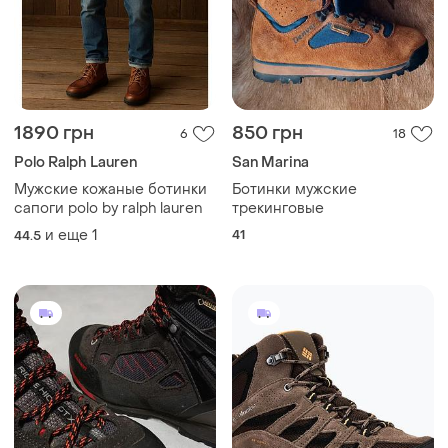
1890 грн
850 грн
6
18
Polo Ralph Lauren
San Marina
Мужские кожаные ботинки
Ботинки мужские
сапоги polo by ralph lauren
трекинговые
и еще
1
41
44.5