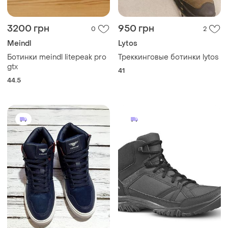
3200 грн
950 грн
0
2
Meindl
Lytos
Ботинки meindl litepeak pro
Треккинговые ботинки lytos
gtx
41
44.5