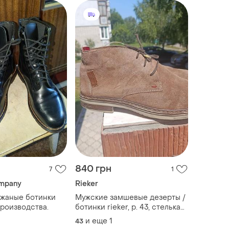
840 грн
7
1
mpany
Rieker
ожаные ботинки
Мужские замшевые дезерты /
роизводства.
ботинки rieker, р. 43, стелька
28,5 см
и еще
1
43