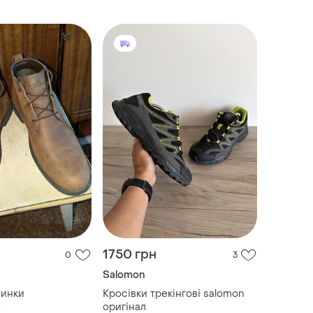
1750 грн
0
3
Salomon
тинки
Кросівки трекінгові salomon
.
оригінал