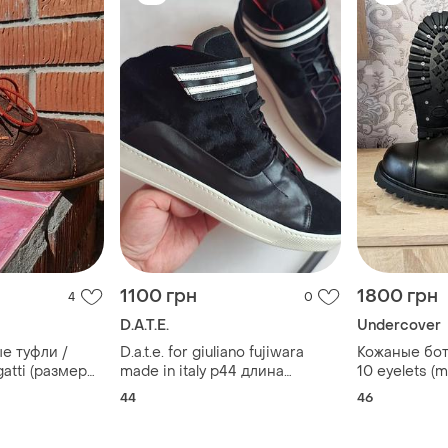
1100 грн
1800 грн
4
0
D.A.T.E.
Undercover
е туфли /
D.a.t.e. for giuliano fujiwara
Кожаные бот
atti (размер
made in italy р44 длина
10 eyelets (m
ая кожа
стельки по факту 29см
металличес
44
46