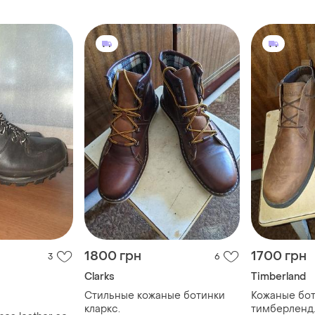
1800 грн
1700 грн
3
6
Clarks
Timberland
Стильные кожаные ботинки
Кожаные бо
кларкс.
тимберленд