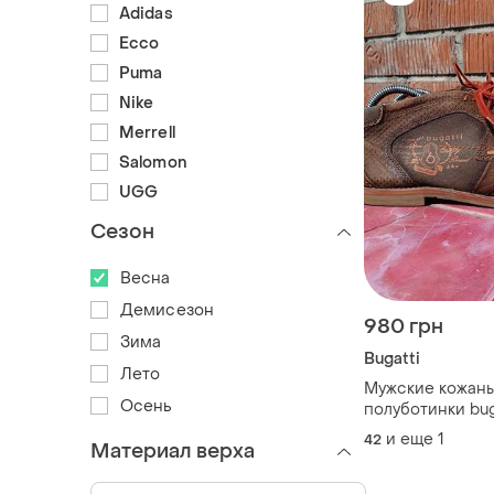
Adidas
Ecco
Puma
Nike
Merrell
Salomon
UGG
Сезон
Весна
Демисезон
980 грн
Зима
Bugatti
Лето
Мужские кожаны
Осень
полуботинки bug
42) — натуральн
и еще
1
42
Материал верха