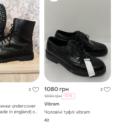
1080 грн
2
2
-10%
1200 грн
Vibram
инки undercover
ade in england) с
Чоловічі туфлі vibram
ким носком
42