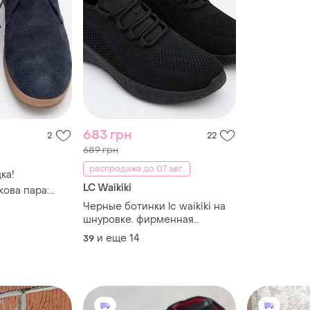
683 грн
2
22
689 грн
распродажа до 07 авг.
дка!
LC Waikiki
кова пара:
and
Черные ботинки lc waikiki на
амші (navy),
шнуровке. фирменная
туречевая
и еще
14
39