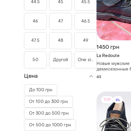
44.5
45
45.5
46
47
46.5
47.5
48
49
1450 грн
La Redoute
50
Другой
One size
Новые мужские
демисезонные 
полуботинки на л
Цена
43
До 100 грн
TOP
От 100 до 300 грн
От 300 до 500 грн
От 500 до 1000 грн