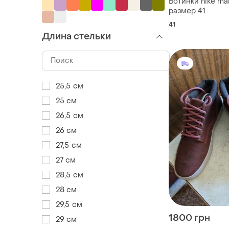
Ботинки nike man
размер 41
41
Длина стельки
25,5 см
25 см
26,5 см
26 см
27,5 см
27 см
28,5 см
28 см
29,5 см
1800 грн
29 см