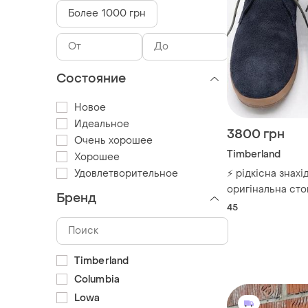
Более 1000 грн
Состояние
Новое
Идеальное
3800 грн
Очень хорошее
Timberland
Хорошее
Удовлетворительное
⚡️ рідкісна знахі
оригінальна сто
Бренд
чоловічі timberl
45
earthkeepers із з
розмір 45. нові
Timberland
Columbia
Lowa