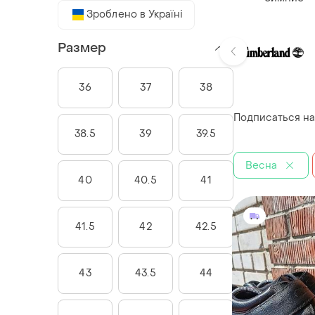
Зроблено в Україні
Размер
36
37
38
Подписаться на
38.5
39
39.5
Весна
40
40.5
41
41.5
42
42.5
43
43.5
44