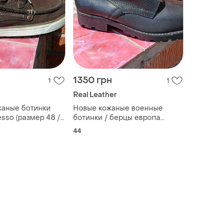
1350 грн
1
1
Real Leather
жаные ботинки
Новые кожаные военные
esso (размер 48 /
ботинки / берцы европа
м)
(размер 44.5–45 / стелька 29
44
см)