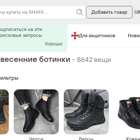
Добавить товар
U
ь на поиск
одписаться на эти
поисковые запросы
Сделано в Украине
Для защитников
Нови
Хорошо
весенние ботинки
-
8642 вещи
фильтры
Челси
Берцы
Кожа