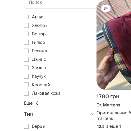
Атлас
Хлопок
Велюр
Гипюр
Резина
Джинс
Замша
Каучук
Крослайт
Лаковая кожа
1780 грн
Ещё 16
Dr. Martens
Оригинальные б
Тип
martens
Берцы
и еще
1
42.5