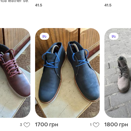
oa leather se.
41.5
41.5
1700 грн
1800 грн
3
1