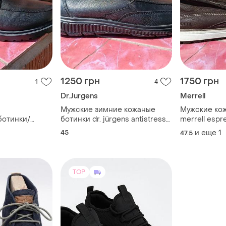
1250 грн
1750 грн
1
4
Dr.Jurgens
Merrell
Мужские зимние кожаные
Мужские ко
ботинки/
ботинки dr. jürgens antistress
merrell espr
ипучке (р. 43)
(р. 45)
стелька 31 с
45
и еще
1
47.5
TOP