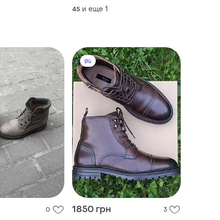
и еще
1
45
1850 грн
0
3