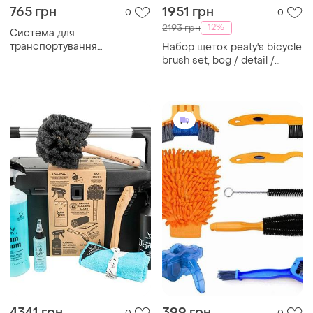
765 грн
1951 грн
0
0
-12%
2193 грн
Система для
транспортування
Набор щеток peaty's bicycle
велосипеда без
brush set, bog / detail /
переднього колеса birzman
drivetrain / tyre, 4шт лучшая
chain keeper (front) лучшая
цена с быстрой доставкой
цена с быстрой доставкой
по украине лучшая
по
4341 грн
399 грн
0
0