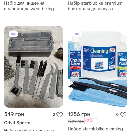
Набір для чищення
Набір starblubike premium
велосипеда west biking
bucket для догляду за
0719239 yellow 48 шт.
велосипедом (ddww)
549 грн
1256 грн
2
0
-3%
1289 грн
Crivit Sports
Набор starblubike cleaning
Набір crivit bike box для