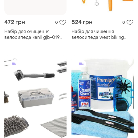
472 грн
524 грн
0
0
Набір для очищення
Набір для чищення
велосипеда kenli gjb-019
велосипеда west biking
(gjb-019)
0719239 yellow догляд