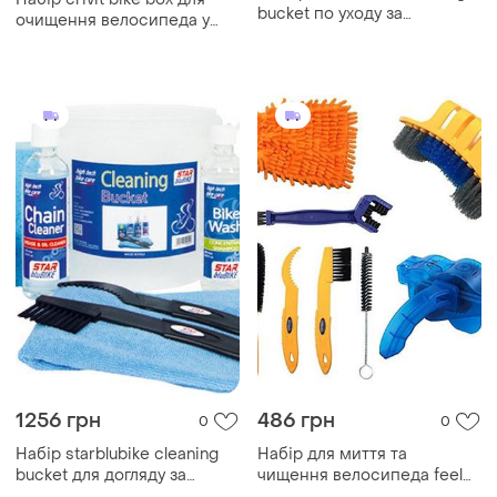
bucket по уходу за
очищення велосипеда у
велосипедом (20060)
пластиковій коробці
1256 грн
486 грн
0
0
Набір starblubike cleaning
Набір для миття та
bucket для догляду за
чищення велосипеда feel
велосипедом (eefe)
fit