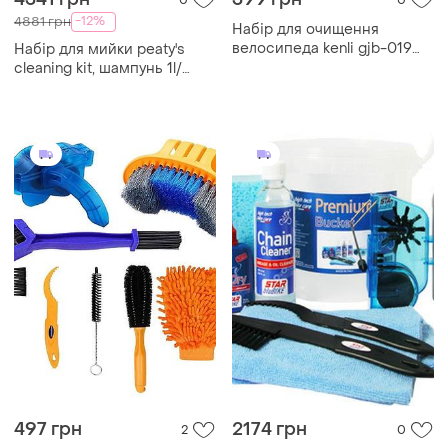
-12%
4881 грн
Набір для очищення
велосипеда kenli gjb-019
Набір для мийки peaty's
(gjb-019)
cleaning kit, шампунь 1l/
дегризер 500ml/ щітка 2
шт./олівець мікрофібра/
змазка найкраща ціна з
швидкою
497 грн
2174 грн
2
0