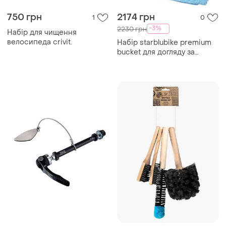
750 грн
2174 грн
1
0
-3%
2230 грн
Набір для чищення
велосипеда crivit.
Набір starblubike premium
bucket для догляду за
велосипедом (20061)