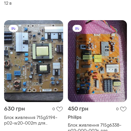
12 в
630 грн
450 грн
0
0
Philips
Блок живлення 715g5194-
p02-w20-002m для
Блок живлення 715g6338-
телевізора philips
p02-000-002s для