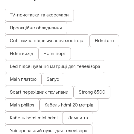
TV-приставки та аксесуари
Проєкційне обладнання
Ccfl лампа підсвічування монітора
Hdmi arc
Hdmi вихід
Hdmi порт
Led підсвічування матриці для телевізора
Main платою
Sanyo
Scart перехідник тюльпани
Strong 8500
Main philips
Кабель hdmi 20 метрів
Кабель hdmi mini hdmi
Лампи тв
Універсальний пульт для телевізора