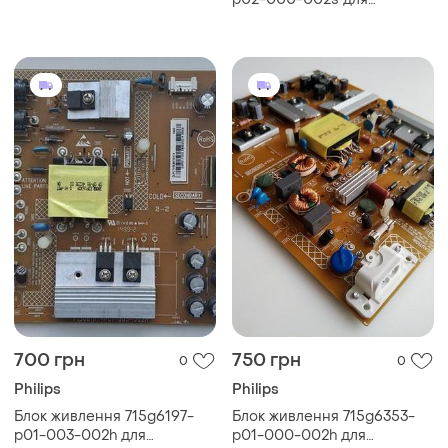
32pfl3107h/12
телевізора philips
47pft5609/12
700 грн
750 грн
0
0
Philips
Philips
Блок живлення 715g6197-
Блок живлення 715g6353-
p01-003-002h для
p01-000-002h для