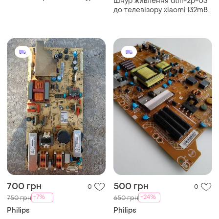
Шнур живлення dtiii-2p-03
живлення кутовий c13 для
до телевізору xiaomi l32m8-
телевізора
a2me
700 грн
500 грн
0
0
-7%
-24%
750 грн
650 грн
Philips
Philips