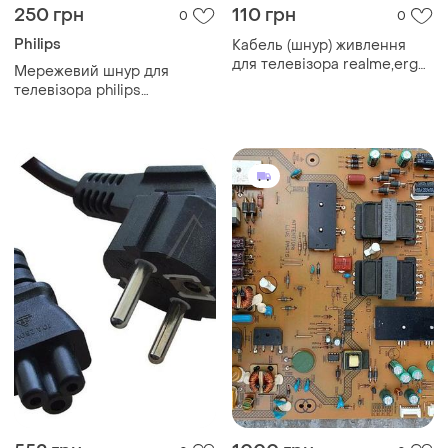
250 грн
110 грн
0
0
Philips
Кабель (шнур) живлення
для телевізора realme,ergo
Мережевий шнур для
та інші
телевізора philips
50pus7505/12