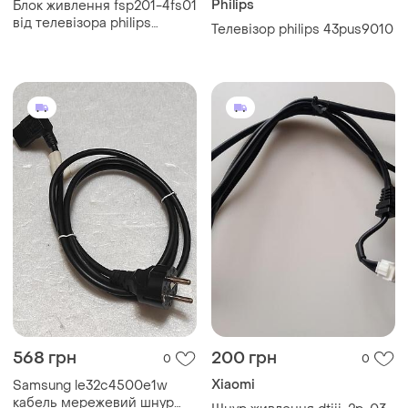
Philips
Блок живлення fsp201-4fs01
від телевізора philips
Телевізор philips 43pus9010
49pus7909/12
568 грн
200 грн
0
0
Xiaomi
Samsung le32c4500e1w
кабель мережевий шнур