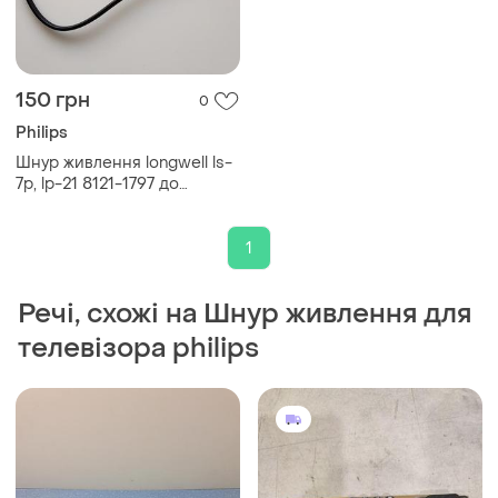
150 грн
0
Philips
Шнур живлення longwell ls-
7p, lp-21 8121-1797 до
телевізору philips
43pus6201/12
1
Речі, схожі на Шнур живлення для
телевізора philips