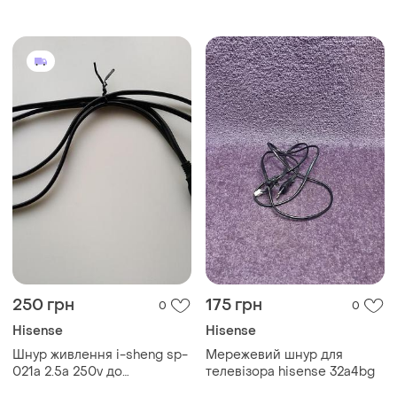
250 грн
175 грн
0
0
Hisense
Hisense
Шнур живлення i-sheng sp-
Мережевий шнур для
021a 2.5a 250v до
телевізора hisense 32a4bg
телевізору hisense