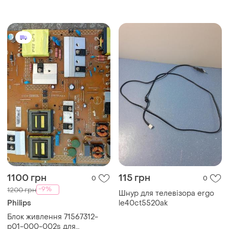
телевізора philips
телевізора philips
32ph4309/88
40pfs6609/12
1100 грн
115 грн
0
0
-9%
1200 грн
Шнур для телевізора ergo
Philips
le40ct5520ak
Блок живлення 71567312-
p01-000-002s для