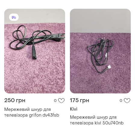
32a5710fa
250 грн
175 грн
0
0
Kivi
Мережевий шнур для
телевізора grifon dv43fsb
Мережевий шнур для
телевізора kivi 50u740nb