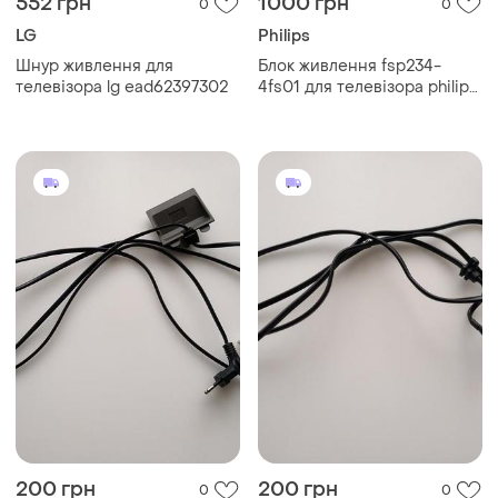
552 грн
1000 грн
0
0
LG
Philips
Шнур живлення для
Блок живлення fsp234-
телевізора lg ead62397302
4fs01 для телевізора philips
55pus8909c/12
200 грн
200 грн
0
0