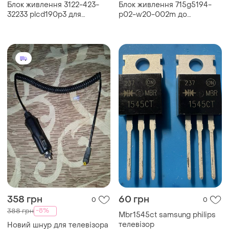
Блок живлення 3122-423-
Блок живлення 715g5194-
32233 plcd190p3 для
p02-w20-002m до
телевізора philips
телевізору philips
32pfl5322/10
32pfl3107h/12
358 грн
60 грн
0
0
-8%
388 грн
Mbr1545ct samsung philips
телевізор
Новий шнур для телевізора