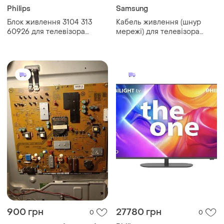
Philips
Samsung
Блок живлення 3104 313
Кабель живлення (шнур
60926 для телевізора
мережі) для телевізора
philips 32pfl7582d10
samsung 3903-001118
900 грн
27780 грн
0
0