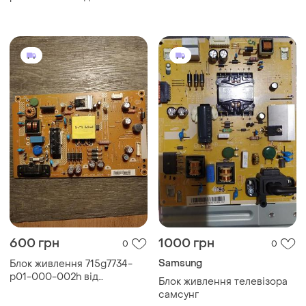
телевізора philips
55pus6501/12
600 грн
1000 грн
0
0
Samsung
Блок живлення 715g7734-
p01-000-002h від
Блок живлення телевізора
телевізора philips
самсунг
32phut4201/12