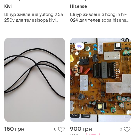
Kivi
Hisense
Шнур живлення yutong 2.5a
Шнур живлення honglin hl-
250v для телевізора kivi
024 для телевізора hisense
43ur50gu
32a4bg
150 грн
900 грн
0
0