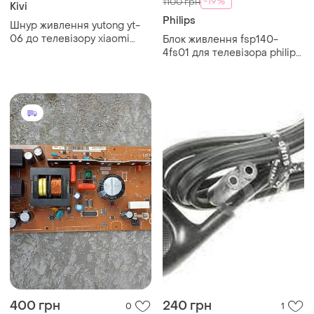
-19%
1100 грн
Kivi
Philips
Шнур живлення yutong yt-
06 до телевізору xiaomi
Блок живлення fsp140-
43u700gu
4fs01 для телевізора philips
42pfl6158k/12
400 грн
240 грн
0
1