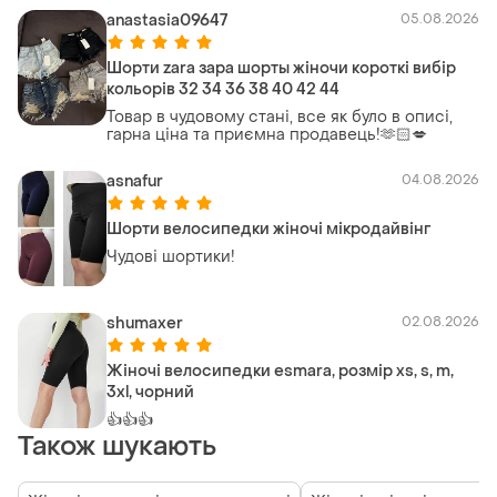
anastasia09647
05.08.2026
Шорти zara зара шорты жіночи короткі вибір
кольорів 32 34 36 38 40 42 44
Товар в чудовому стані, все як було в описі,
гарна ціна та приємна продавець!🫶🏻💋
asnafur
04.08.2026
Шорти велосипедки жіночі мікродайвінг
Чудові шортики!
shumaxer
02.08.2026
Жіночі велосипедки esmara, розмір xs, s, m,
3xl, чорний
👍👍👍
Також шукають