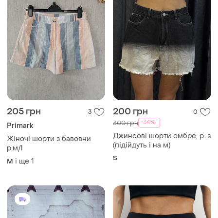
205 грн
200 грн
3
0
-34%
300 грн
Primark
Джинсові шорти омбре, р. s
Жіночі шорти з бавовни
(підійдуть і на м)
р.м/l
S
і ще
1
M