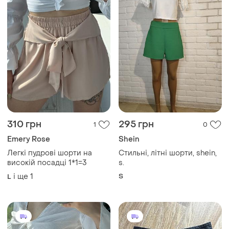
310 грн
295 грн
1
0
Emery Rose
Shein
Легкі пудрові шорти на
Стильні, літні шорти, shein,
високій посадці 1*1=3
s.
і ще
1
S
L