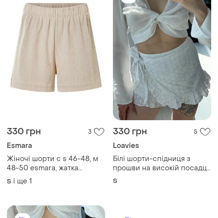
330 грн
330 грн
3
5
Esmara
Loavies
Жіночі шорти с s 46-48, м
Білі шорти-спідниця з
48-50 esmara, жатка
прошви на високій посадці
тканина, класичні, бежевий
1+1=3
і ще
1
S
S
колір