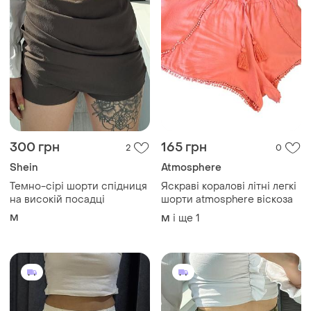
300 грн
165 грн
2
0
Shein
Atmosphere
Темно-сірі шорти спідниця
Яскраві коралові літні легкі
на високій посадці
шорти atmosphere віскоза
M
і ще
1
M