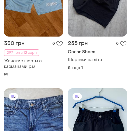
330 грн
255 грн
0
0
Ocean Shoes
297 грн з 12 серп
Шортики на літо
Женские шорты с
карманами р.м
і ще
1
S
M