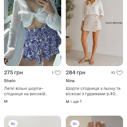
275 грн
284 грн
1
10
Shein
Nina
Легкі вільні шорти-
Шорти спідниця з льону та
спідниця на високій
віскози з гудзиками р.40
посадці 1+1=3
бежеві
M
і ще
1
M