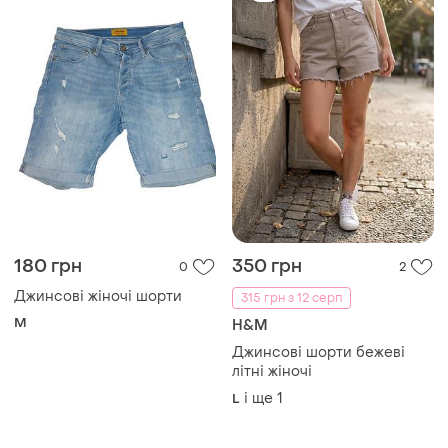
180 грн
350 грн
0
2
Джинсові жіночі шорти
315 грн з 12 серп
M
H&M
Джинсові шорти бежеві
літні жіночі
і ще
1
L