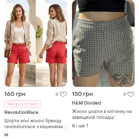
160 грн
150 грн
0
0
H&M Divided
144 грн з 12 серп
Жіночі шорти в клітинку на
RevolutionRace
завищеній посадці
Шорти міні жіночі бренду
і ще
1
S
revolutionrace з кишенями.
заміри:пот-43 см, довжина
M
виробу -37 см.