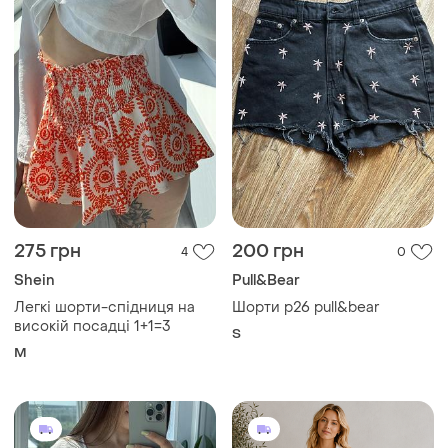
275 грн
200 грн
4
0
Shein
Pull&Bear
Легкі шорти-спідниця на
Шорти р26 pull&bear
високій посадці 1+1=3
S
M