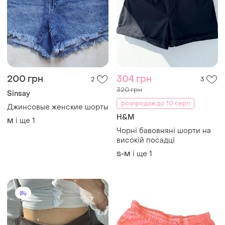
200 грн
304 грн
2
3
320 грн
Sinsay
розпродаж до 10 серп
Джинсовые женские шорты
H&M
і ще
1
M
Чорні бавовняні шорти на
високій посадці
і ще
1
S-M