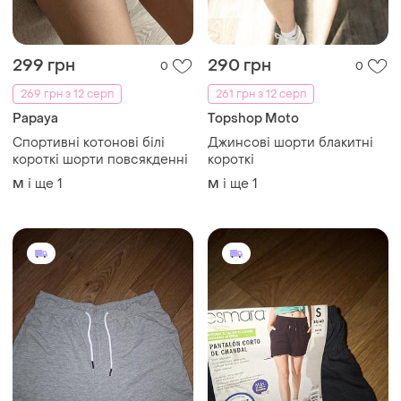
299 грн
290 грн
0
0
269 грн з 12 серп
261 грн з 12 серп
Papaya
Topshop Moto
Спортивні котонові білі
Джинсові шорти блакитні
короткі шорти повсякденні
короткі
і ще
1
і ще
1
M
M