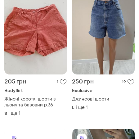
205 грн
250 грн
1
19
Bodyflirt
Exclusive
Жіночі короткі шорти з
Джинсові шорти
льону та бавовни р.36
і ще
1
L
і ще
1
S