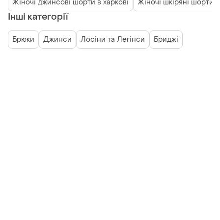
Жіночі джинсові шорти в харкові
Жіночі шкіряні шорти в
Інші категорії
Брюки
Джинси
Лосіни та Легінси
Бриджі