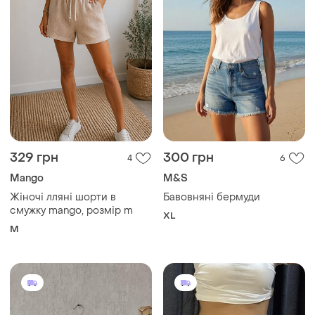
329 грн
300 грн
4
6
Mango
M&S
Жіночі лляні шорти в
Бавовняні бермуди
смужку mango, розмір m
XL
M