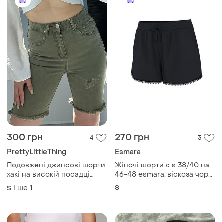
300 грн
270 грн
4
3
PrettyLittleThing
Esmara
Подовжені джинсові шорти
Жіночі шорти с s 38/40 на
хакі на високій посадці
46-48 esmara, віскоза чорні
1+1=3
з кишенями літні легкі
і ще
1
S
S
вільні