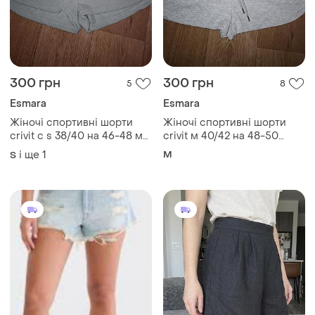
300 грн
300 грн
5
8
Esmara
Esmara
Жіночі спортивні шорти
Жіночі спортивні шорти
crivit с s 38/40 на 46-48 м
crivit м 40/42 на 48-50
40/42 на 48-50 бавовна з
бавовна з кишенями сірі
і ще
1
M
S
кишенями мятний колір