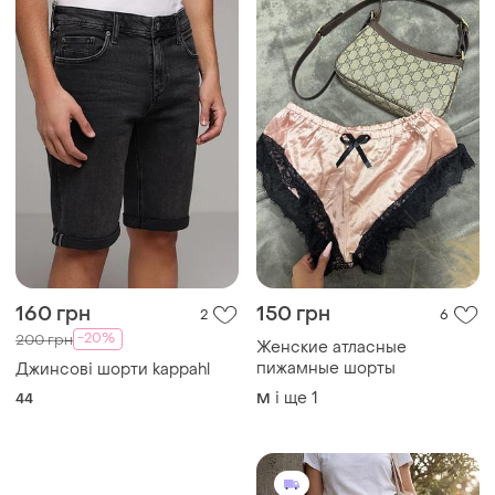
160 грн
150 грн
2
6
-20%
200 грн
Женские атласные
пижамные шорты
Джинсові шорти kappahl
і ще
1
44
M