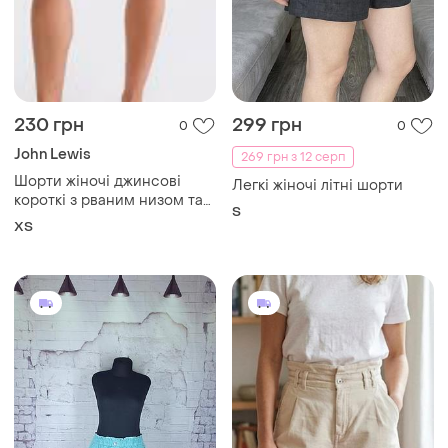
230 грн
299 грн
0
0
John Lewis
269 грн з 12 серп
Шорти жіночі джинсові
Легкі жіночі літні шорти
короткі з рваним низом та
S
прорізами lewis 501 w25 xs
ХS
s блакитні