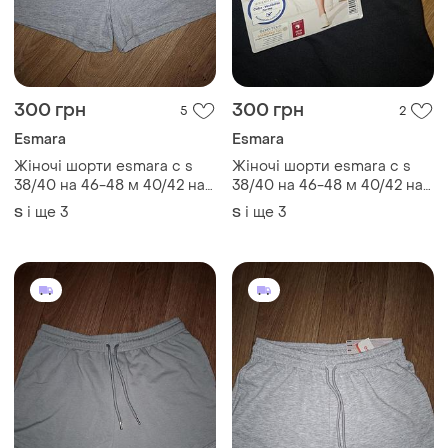
300 грн
300 грн
5
2
Esmara
Esmara
Жіночі шорти esmara с s
Жіночі шорти esmara с s
38/40 на 46-48 м 40/42 на
38/40 на 46-48 м 40/42 на
48-50 л l на 50-52 90%
48-50 л l на 50-52 бавовна
і ще
3
і ще
3
S
S
бавовна, 10% віскоза з
з кишенями чорні нові
кишенями спортивні сірі
спортивні