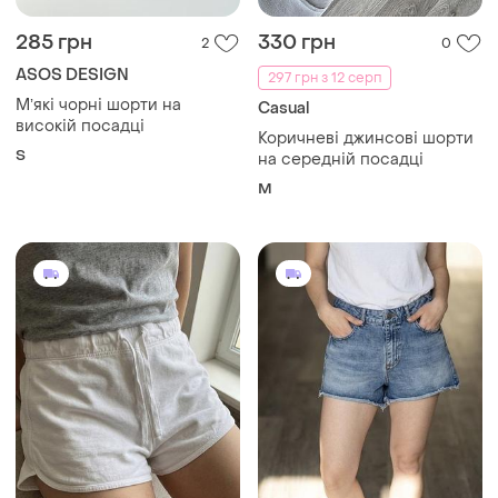
285 грн
330 грн
2
0
ASOS DESIGN
297 грн з 12 серп
Мʼякі чорні шорти на
Casual
високій посадці
Коричневі джинсові шорти
S
на середній посадці
M