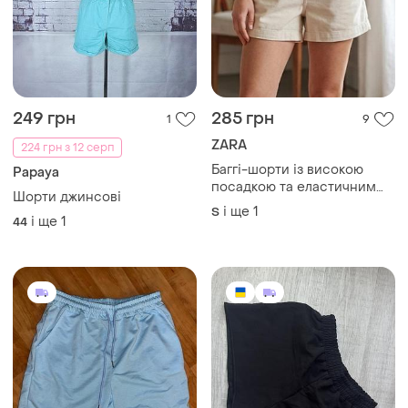
249 грн
285 грн
1
9
ZARA
224 грн з 12 серп
Баггі-шорти із високою
Papaya
посадкою та еластичним
Шорти джинсові
поясом
і ще
1
S
і ще
1
44