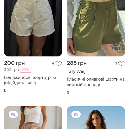
200 грн
285 грн
4
1
-34%
300 грн
Tally Weijl
Білі джинсові шорти, р. м
Класичні оливкові шорти на
(підійдуть і на l)
високій посадці
L
S