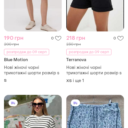
190 грн
218 грн
0
0
200 грн
230 грн
розпродаж до 09 серп
розпродаж до 09 серп
Blue Motion
Terranova
Нові жіночі чорні
Нові жіночі чорні
трикотажні шорти розмір s
трикотажні шорти розмір s
S
і ще
1
ХS