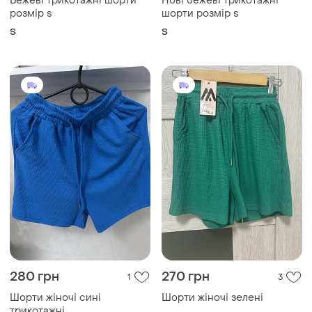
Бежеві трикотажні шорти
Нові бежеві трикотажні
розмір s
шорти розмір s
S
S
280 грн
270 грн
1
3
Шорти жіночі сині
Шорти жіночі зелені
трикотажні