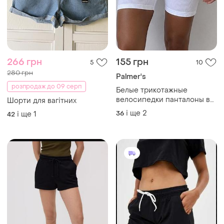
266 грн
155 грн
5
10
280 грн
Palmer's
розпродаж до 09 серп
Белые трикотажные
велосипедки панталоны в
Шорти для вагітних
рубчик панталони з
і ще
2
36
і ще
1
42
бавовни в рубчик palmers