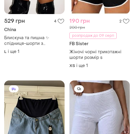
529 грн
190 грн
4
2
200 грн
China
розпродаж до 09 серп
Блискуча та пишна ✨
спідниця-шорти з
FB Sister
люрексом 💖 чорна міні
і ще
1
L
Жіночі чорні трикотажні
спідниця-шорти з рюшами
шорти розмір s
🔥 вечірній лук на вечірку
і ще
1
ХS