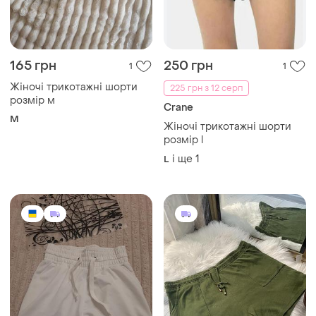
165 грн
250 грн
1
1
Жіночі трикотажні шорти
225 грн з 12 серп
розмір м
Crane
M
Жіночі трикотажні шорти
розмір l
і ще
1
L