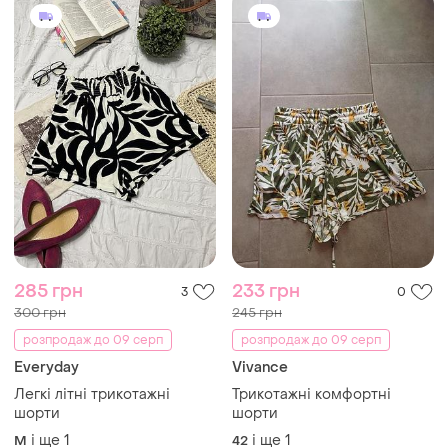
285 грн
233 грн
3
0
300 грн
245 грн
розпродаж до 09 серп
розпродаж до 09 серп
Everyday
Vivance
Легкі літні трикотажні
Трикотажні комфортні
шорти
шорти
і ще
1
і ще
1
M
42