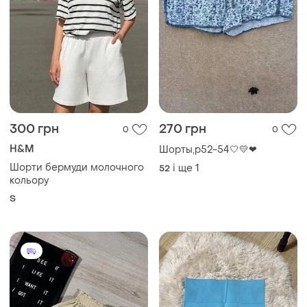
300 грн
270 грн
0
0
H&M
Шорты,р52-54🤍💛❤
Шорти бермуди молочного
і ще
1
52
кольору
S