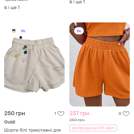
і ще
1
S
і ще
1
S
250 грн
237 грн
1
0
250 грн
Goldi
розпродаж до 09 серп
Шорти білі трикотажні для