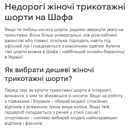
Недорогі жіночі трикотажні
шорти на Шафа
Якщо ти любиш носити шорти, радимо звернути увагу на
трикотажні. Вони більш універсальні, ніж розслаблені
джинсові або пляжні, оскільки підходять навіть під
офісний лук і поєднуються з класичним одягом. Купити
такі шорти можна в Шафа - найбільшій онлайн-барахолці
в Україні!
Як вибрати дешеві жіночі
трикотажні шорти?
Перед тим, як купити трикотажні шорти в інтернеті,
визначся, з чим ти збираєшся їх носити. Якщо на роботу
з піджаками і блузами - обирай моделі спокійних
відтінків з довжиною трохи вище коліна. Якщо твій
гардероб складається з речей у стилі casual і
спортивних - сміливо вибирай моделі найяскравіших
відтінків і фасонів.