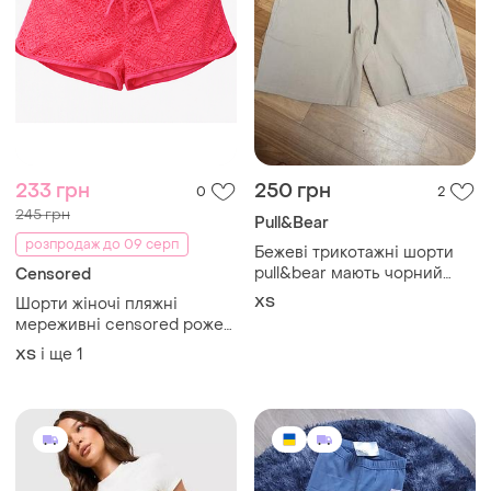
233 грн
250 грн
0
2
245 грн
Pull&Bear
розпродаж до 09 серп
Бежеві трикотажні шорти
pull&bear мають чорний
Censored
регульований шнурок
ХS
Шорти жіночі пляжні
мереживні censored рожеві
неонові s 34/36
і ще
1
ХS