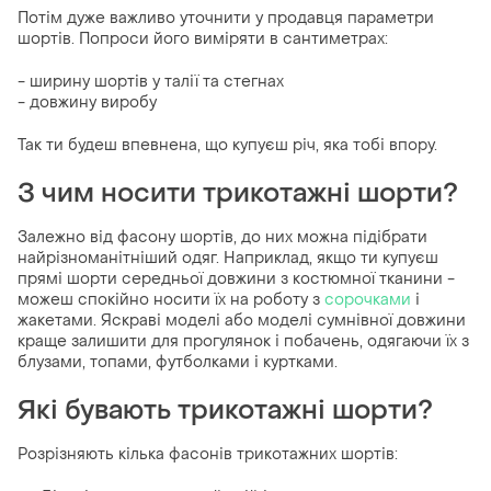
Потім дуже важливо уточнити у продавця параметри
шортів. Попроси його виміряти в сантиметрах:
- ширину шортів у талії та стегнах
- довжину виробу
Так ти будеш впевнена, що купуєш річ, яка тобі впору.
З чим носити трикотажні шорти?
Залежно від фасону шортів, до них можна підібрати
найрізноманітніший одяг. Наприклад, якщо ти купуєш
прямі шорти середньої довжини з костюмної тканини -
можеш спокійно носити їх на роботу з
сорочками
і
жакетами. Яскраві моделі або моделі сумнівної довжини
краще залишити для прогулянок і побачень, одягаючи їх з
блузами, топами, футболками і куртками.
Які бувають трикотажні шорти?
Розрізняють кілька фасонів трикотажних шортів: