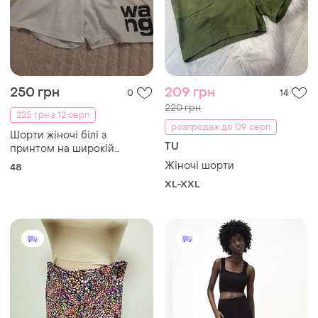
250 грн
209 грн
0
14
220 грн
225 грн з 12 серп
розпродаж до 09 серп
Шорти жіночі білі з
TU
принтом на широкій
резинці із шнурком
Жіночі шорти
48
-утяжкою р. 48
XL-XXL