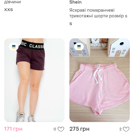
дівчини
Shein
XХS
Яскраві помаранчеві
трикотажні шорти розмір s
S
171 грн
275 грн
0
2