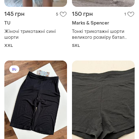
145 грн
150 грн
5
1
TU
Marks & Spencer
Жіночі трикотажні сині
Тонкі трикотажні шорти
шорти
великого розміру батал
marks&spencer, xxxxxl 58р
XXL
5XL