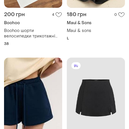
200 грн
180 грн
4
0
Boohoo
Maui & Sons
Boohoo шорти
Maui & sons
велосипедки трикотажні
L
чорні
38