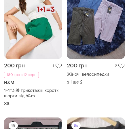
200 грн
200 грн
1
2
Жіночі велосипедки
180 грн з 12 серп
і ще
2
S
H&M
1+1=3 🎁 трикотажні короткі
шорти від h&m
ХS