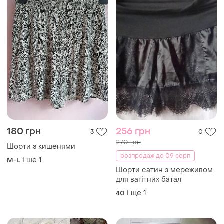
180 грн
256 грн
3
0
270 грн
Шорти з кишенями
розпродаж до 09 серп
і ще
1
M-L
Шорти сатин з мереживом
для вагітних батал
і ще
1
40