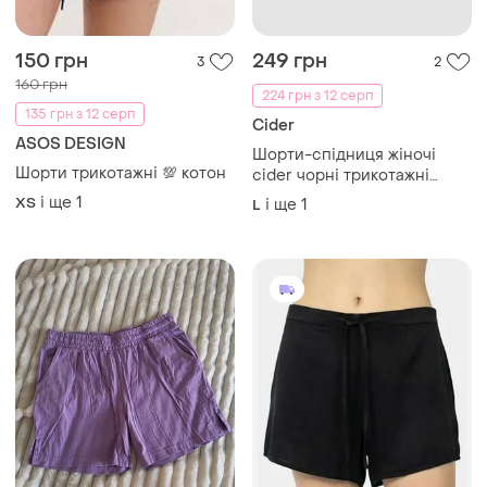
150 грн
249 грн
3
2
160 грн
224 грн з 12 серп
135 грн з 12 серп
Cider
ASOS DESIGN
Шорти-спідниця жіночі
Шорти трикотажні 💯 котон
cider чорні трикотажні
шорти-спідниця хл
і ще
1
ХS
і ще
1
L