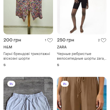
200 грн
250 грн
1
2
H&M
ZARA
Гарні брендові трикотажні
Черные ребристые
віскозні шорти
велосипедные шорты zara,
размер s
S
S