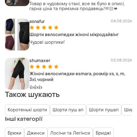
Товар в чудовому стані, все як було в описі,
гарна ціна та приємна продавець!🫶🏻💋
asnafur
04.08.2026
Шорти велосипедки жіночі мікродайвінг
Чудові шортики!
shumaxer
02.08.2026
Жіночі велосипедки esmara, розмір xs, s, m,
3xl, чорний
👍👍👍
Також шукають
Коротенькі шорти
Шорти пуш ап
Шорти пушап
Широ
Інші категорії
Брюки
Джинси
Лосіни та Легінси
Бриджі