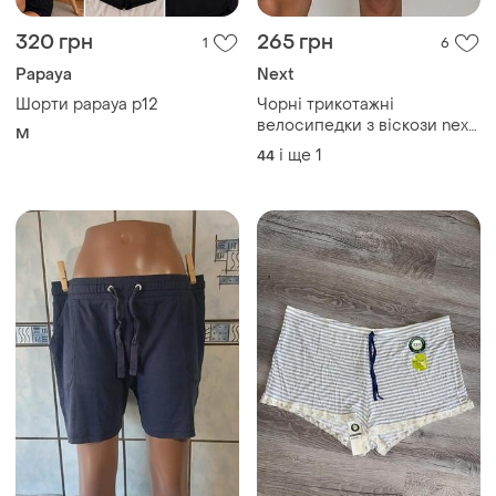
320 грн
265 грн
1
6
Papaya
Next
Шорти papaya p12
Чорні трикотажні
велосипедки з віскози next
M
черные трикотажные
і ще
1
44
велосипедки с вискозы