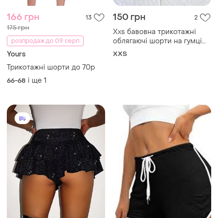
166 грн
150 грн
13
2
175 грн
Xxs бавовна трикотажні
облягаючі шорти на гумці
розпродаж до 09 серп
високі глибока посадка
Yours
XХS
короткі чорні жіночі
Трикотажні шорти до 70р
і ще
1
66-68