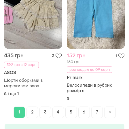
435 грн
152 грн
3
1
160 грн
392 грн з 12 серп
розпродаж до 09 серп
ASOS
Primark
Шорти оборками з
Велосипеди в рубрик
мереживом asos
розмір s
і ще
1
S
S
1
2
3
4
5
6
7
>